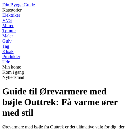
Din Bygge Guide
Kategorier
Elektriker
VVS
Murer
Tømrer
Maler
Gulv
Tag
Kloak
Produkter
Ude
Min konto
Kom i gang
Nyhedsmail
Guide til Ørevarmere med
bøjle Outtrek: Få varme ører
med stil
Ørevarmere med bøjle fra Outtrek er det ultimative valg for dig, der