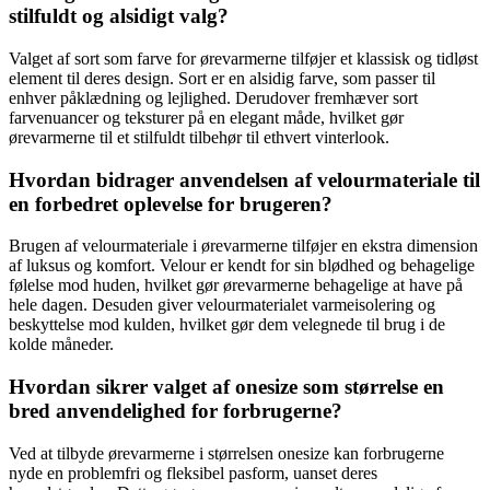
stilfuldt og alsidigt valg?
Valget af sort som farve for ørevarmerne tilføjer et klassisk og tidløst
element til deres design. Sort er en alsidig farve, som passer til
enhver påklædning og lejlighed. Derudover fremhæver sort
farvenuancer og teksturer på en elegant måde, hvilket gør
ørevarmerne til et stilfuldt tilbehør til ethvert vinterlook.
Hvordan bidrager anvendelsen af velourmateriale til
en forbedret oplevelse for brugeren?
Brugen af velourmateriale i ørevarmerne tilføjer en ekstra dimension
af luksus og komfort. Velour er kendt for sin blødhed og behagelige
følelse mod huden, hvilket gør ørevarmerne behagelige at have på
hele dagen. Desuden giver velourmaterialet varmeisolering og
beskyttelse mod kulden, hvilket gør dem velegnede til brug i de
kolde måneder.
Hvordan sikrer valget af onesize som størrelse en
bred anvendelighed for forbrugerne?
Ved at tilbyde ørevarmerne i størrelsen onesize kan forbrugerne
nyde en problemfri og fleksibel pasform, uanset deres