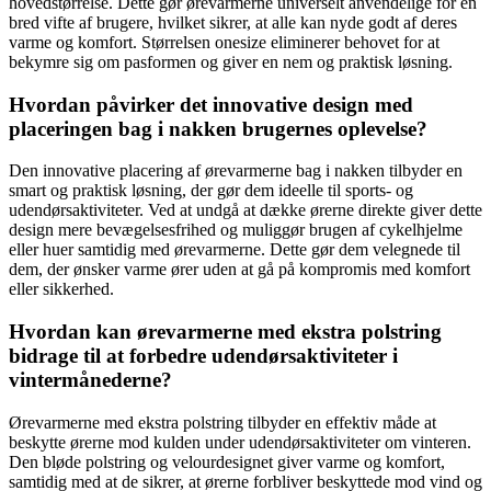
hovedstørrelse. Dette gør ørevarmerne universelt anvendelige for en
bred vifte af brugere, hvilket sikrer, at alle kan nyde godt af deres
varme og komfort. Størrelsen onesize eliminerer behovet for at
bekymre sig om pasformen og giver en nem og praktisk løsning.
Hvordan påvirker det innovative design med
placeringen bag i nakken brugernes oplevelse?
Den innovative placering af ørevarmerne bag i nakken tilbyder en
smart og praktisk løsning, der gør dem ideelle til sports- og
udendørsaktiviteter. Ved at undgå at dække ørerne direkte giver dette
design mere bevægelsesfrihed og muliggør brugen af cykelhjelme
eller huer samtidig med ørevarmerne. Dette gør dem velegnede til
dem, der ønsker varme ører uden at gå på kompromis med komfort
eller sikkerhed.
Hvordan kan ørevarmerne med ekstra polstring
bidrage til at forbedre udendørsaktiviteter i
vintermånederne?
Ørevarmerne med ekstra polstring tilbyder en effektiv måde at
beskytte ørerne mod kulden under udendørsaktiviteter om vinteren.
Den bløde polstring og velourdesignet giver varme og komfort,
samtidig med at de sikrer, at ørerne forbliver beskyttede mod vind og