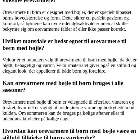
voksnes ørevarmere?
Ørevarmere til børn er designet med bøjler, der er specielt tilpasset
børns hovedstørrelse og form. Dette sikrer en perfekt pasform og
komfort, så børnene kan nyde udendørsaktiviteter uden at skulle
bekymre sig om ørevarmerne falder af eller ikke passer korrekt.
Hvilket materiale er bedst egnet til ørevarmere til
børn med bøjle?
Velour er et populært valg til ørevarmere til børn med bøjle, da det er
blødt, behageligt og varmt. Velourmaterialet giver også en stilfuld og
elegant look, der appellerer til både børn og forældre.
Kan ørevarmere med bøjle til børn bruges i alle
sæsoner?
Ørevarmere med bøjle til børn er velegnede til efteråret, vinteren og
foråret, hvor det er vigtigt at holde ørerne varme og beskyttede mod
kulden. Om sommeren kan de bruges på kølige aftener eller til
udendørsaktiviteter på kølige dage.
Hvordan kan ørevarmere til børn med bøjle være en
stilfuld tilføjelse til børns garderobe?