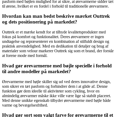
pasform med bøjlen mulighed for at sikre, at ørevarmerne sidder tæt
til ørene, hvilket er en fordel i forhold til traditionelle ørevarmere.
Hvordan kan man bedst beskrive mærket Outtrek
og dets positionering på markedet?
Outtrek er et mærke kendt for at tilbyde kvalitetsprodukter med
fokus på komfort og funktionalitet. Deres ørevarmere er ingen
undtagelse og repræsenterer en kombination af stilfuldt design og
praktisk anvendelighed. Med en dedikation til detaljer og brug af
materialer som velour markerer Outtrek sig som et brand, der forstår
at forene mode med formål.
Hvad gør ørevarmerne med bøjle specielle i forhold
til andre modeller på markedet?
Ørevarmerne med bøjle skiller sig ud ved deres innovative design,
som sikrer en tæt pasform og forhindrer dem i at glide af. Denne
funktion gør dem ideelle til aktiviteter som cykling, hvor en
almindelig ørevarmer måske ikke ville være lige så stabilt placeret.
Med denne unikke egenskab tilbyder ørevarmerne med bøjle både
varme og bevægelsesfrihed.
Hvad gør sort som valgt farve for ørevarmerne til et