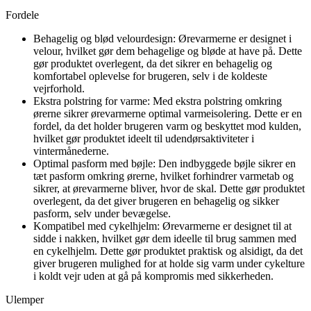
Fordele
Behagelig og blød velourdesign: Ørevarmerne er designet i
velour, hvilket gør dem behagelige og bløde at have på. Dette
gør produktet overlegent, da det sikrer en behagelig og
komfortabel oplevelse for brugeren, selv i de koldeste
vejrforhold.
Ekstra polstring for varme: Med ekstra polstring omkring
ørerne sikrer ørevarmerne optimal varmeisolering. Dette er en
fordel, da det holder brugeren varm og beskyttet mod kulden,
hvilket gør produktet ideelt til udendørsaktiviteter i
vintermånederne.
Optimal pasform med bøjle: Den indbyggede bøjle sikrer en
tæt pasform omkring ørerne, hvilket forhindrer varmetab og
sikrer, at ørevarmerne bliver, hvor de skal. Dette gør produktet
overlegent, da det giver brugeren en behagelig og sikker
pasform, selv under bevægelse.
Kompatibel med cykelhjelm: Ørevarmerne er designet til at
sidde i nakken, hvilket gør dem ideelle til brug sammen med
en cykelhjelm. Dette gør produktet praktisk og alsidigt, da det
giver brugeren mulighed for at holde sig varm under cykelture
i koldt vejr uden at gå på kompromis med sikkerheden.
Ulemper