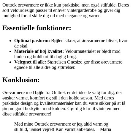
Outtrek ørevarmere er ikke kun praktiske, men også stilfulde. Deres
sort velourdesign passer til enhver vintergarderobe og giver dig
mulighed for at skille dig ud med elegance og varme.
Essentielle funktioner:
Optimal pasform:
Bøjlen sikrer, at ørevarmerne bliver, hvor
de skal.
Materiale af høj kvalitet:
Velourmaterialet er blødt mod
huden og holdbart til daglig brug.
Velegnet til alle:
Størrelsen Onesize gør disse ørevarmere
egnede til alle aldre og størrelser.
Konklusion:
Ørevarmere med bøjle fra Outtrek er det ideelle valg for dig, der
ønsker varme, komfort og stil i den kolde sæson. Med deres
praktiske design og kvalitetsmaterialer kan du være sikker på at få
ørerne godt beskyttet mod kulden. Gør dig klar til vinteren med
disse stilfulde ørevarmere!
Med mine Outtrek ørevarmere er jeg altid varm og
stilfuld, uanset vejret! Kan varmt anbefales. – Maria