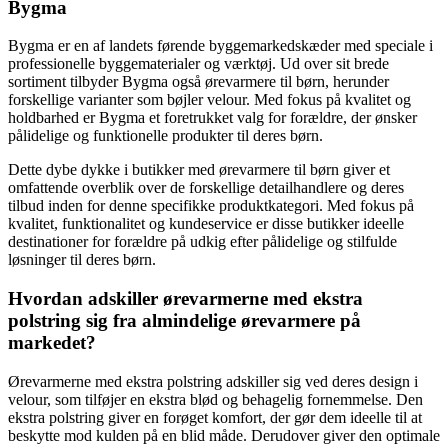
Bygma
Bygma er en af landets førende byggemarkedskæder med speciale i
professionelle byggematerialer og værktøj. Ud over sit brede
sortiment tilbyder Bygma også ørevarmere til børn, herunder
forskellige varianter som bøjler velour. Med fokus på kvalitet og
holdbarhed er Bygma et foretrukket valg for forældre, der ønsker
pålidelige og funktionelle produkter til deres børn.
Dette dybe dykke i butikker med ørevarmere til børn giver et
omfattende overblik over de forskellige detailhandlere og deres
tilbud inden for denne specifikke produktkategori. Med fokus på
kvalitet, funktionalitet og kundeservice er disse butikker ideelle
destinationer for forældre på udkig efter pålidelige og stilfulde
løsninger til deres børn.
Hvordan adskiller ørevarmerne med ekstra
polstring sig fra almindelige ørevarmere på
markedet?
Ørevarmerne med ekstra polstring adskiller sig ved deres design i
velour, som tilføjer en ekstra blød og behagelig fornemmelse. Den
ekstra polstring giver en forøget komfort, der gør dem ideelle til at
beskytte mod kulden på en blid måde. Derudover giver den optimale