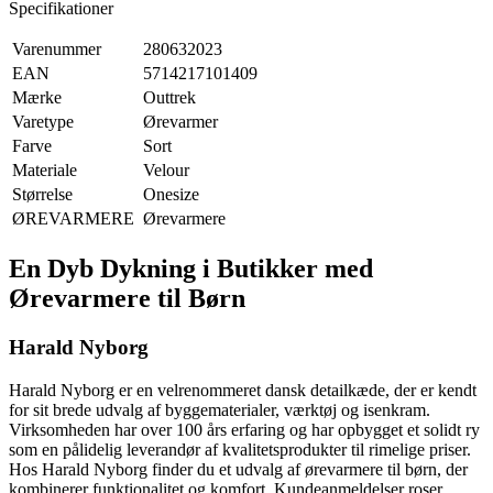
Specifikationer
Varenummer
280632023
EAN
5714217101409
Mærke
Outtrek
Varetype
Ørevarmer
Farve
Sort
Materiale
Velour
Størrelse
Onesize
ØREVARMERE
Ørevarmere
En Dyb Dykning i Butikker med
Ørevarmere til Børn
Harald Nyborg
Harald Nyborg er en velrenommeret dansk detailkæde, der er kendt
for sit brede udvalg af byggematerialer, værktøj og isenkram.
Virksomheden har over 100 års erfaring og har opbygget et solidt ry
som en pålidelig leverandør af kvalitetsprodukter til rimelige priser.
Hos Harald Nyborg finder du et udvalg af ørevarmere til børn, der
kombinerer funktionalitet og komfort. Kundeanmeldelser roser