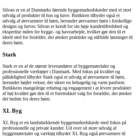
Silvan er en af Danmarks førende byggemarkedskæder med et stort
udvalg af produkter til hus og have. Butikken tilbyder også et
udvalg af ørevarmere til børn, herunder ørevarmer børn i forskellige
designs og farver. Silvan er kendt for sin høje kundetilfredshed og
ekspertise inden for bygge- og havearbejde, hvilket gør den til et
ideelt sted for forældre, der ønsker praktiske og stilfulde løsninger til
deres børn.
Stark
Stark er en af de største leverandører af byggematerialer og
professionelle værktøjer i Danmark. Med fokus på kvalitet og
pålidelighed tilbyder Stark også et udvalg af ørevarmere til børn,
herunder bøjler velour, der sikrer en behagelig og varm pasform.
Butikkens mangeårige erfaring og engagement i at levere produkter
af høj kvalitet gør den til et foretrukket valg for forældre, der ønsker
det bedste for deres børn.
XL Byg
XL Byg er en landsdækkende byggemarkedskæde med fokus på
professionelle og private kunder. Ud over sit store udvalg af
byggematerialer og værktøj tilbyder XL Byg også ørevarmere til