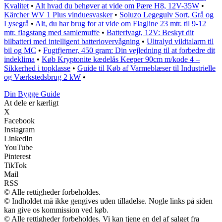
Kvalitet
•
Alt hvad du behøver at vide om Pære H8, 12V-35W
•
Kärcher WV 1 Plus vinduesvasker
•
Soluzo Legegulv Sort, Grå og
Lysegrå
•
Alt, du har brug for at vide om Flagline 23 mtr. til 9-12
mtr. flagstang med samlemuffe
•
Batterivagt, 12V: Beskyt dit
bilbatteri med intelligent batteriovervågning
•
Ultralyd vildtalarm til
bil og MC
•
Fugtfjerner, 450 gram: Din vejledning til at forbedre dit
indeklima
•
Køb Kryptonite kædelås Keeper 90cm m/kode 4 –
Sikkerhed i topklasse
•
Guide til Køb af Varmeblæser til Industrielle
og Værkstedsbrug 2 kW
•
Din Bygge Guide
At dele er kærligt
X
Facebook
Instagram
LinkedIn
YouTube
Pinterest
TikTok
Mail
RSS
© Alle rettigheder forbeholdes.
© Indholdet må ikke gengives uden tilladelse. Nogle links på siden
kan give os kommission ved køb.
© Alle rettigheder forbeholdes. Vi kan tjene en del af salget fra