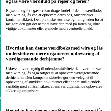
og lås være værdifuld på rejser og ferier?
Rejsende og feriegæster kan drage fordel af denne værdiboks
med wire og lås ved at opbevare deres pas, billetter eller
kontanter sikkert. Den praktiske størrelse og muligheden for at
fastgøre den gør det nemt at have den med på farten og sikre
vigtige dokumenter eller ejendele mod eventuelle uheld.
Hvordan kan denne værdiboks med wire og lås
understøtte en mere organiseret opbevaring af
værdigenstande derhjemme?
Udover at være nyttig til udendørsaktiviteter kan værdiboksen
med wire og lås også bruges til at opbevare værdigenstande
derhjemme. Den kompakte størrelse gør den velegnet til
opbevaring af smykker, dokumenter eller andre små ejendele,
samtidig med at låsen sikrer, at ens værdigenstande opbevares
sikkert og organiseret.
Hvordan kan denne værdiboks med wire og lås