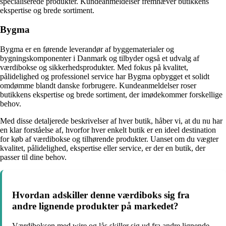
specialiserede produkter. Kundeanmeldelser fremhæver butikkens
ekspertise og brede sortiment.
Bygma
Bygma er en førende leverandør af byggematerialer og
bygningskomponenter i Danmark og tilbyder også et udvalg af
værdibokse og sikkerhedsprodukter. Med fokus på kvalitet,
pålidelighed og professionel service har Bygma opbygget et solidt
omdømme blandt danske forbrugere. Kundeanmeldelser roser
butikkens ekspertise og brede sortiment, der imødekommer forskellige
behov.
Med disse detaljerede beskrivelser af hver butik, håber vi, at du nu har
en klar forståelse af, hvorfor hver enkelt butik er en ideel destination
for køb af værdibokse og tilhørende produkter. Uanset om du vægter
kvalitet, pålidelighed, ekspertise eller service, er der en butik, der
passer til dine behov.
Hvordan adskiller denne værdiboks sig fra
andre lignende produkter på markedet?
Værdiboksen med wire og lås skiller sig ud fra andre lignende