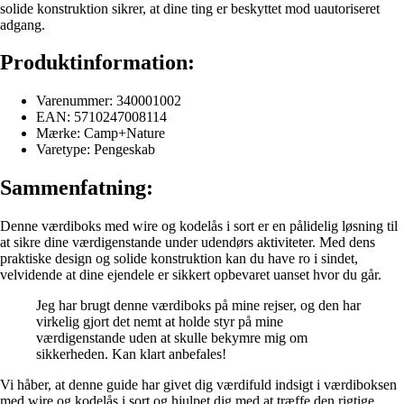
solide konstruktion sikrer, at dine ting er beskyttet mod uautoriseret
adgang.
Produktinformation:
Varenummer: 340001002
EAN: 5710247008114
Mærke: Camp+Nature
Varetype: Pengeskab
Sammenfatning:
Denne værdiboks med wire og kodelås i sort er en pålidelig løsning til
at sikre dine værdigenstande under udendørs aktiviteter. Med dens
praktiske design og solide konstruktion kan du have ro i sindet,
velvidende at dine ejendele er sikkert opbevaret uanset hvor du går.
Jeg har brugt denne værdiboks på mine rejser, og den har
virkelig gjort det nemt at holde styr på mine
værdigenstande uden at skulle bekymre mig om
sikkerheden. Kan klart anbefales!
Vi håber, at denne guide har givet dig værdifuld indsigt i værdiboksen
med wire og kodelås i sort og hjulpet dig med at træffe den rigtige