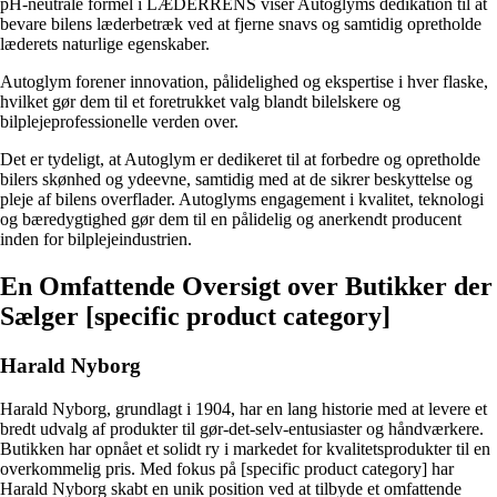
pH-neutrale formel i LÆDERRENS viser Autoglyms dedikation til at
bevare bilens læderbetræk ved at fjerne snavs og samtidig opretholde
læderets naturlige egenskaber.
Autoglym forener innovation, pålidelighed og ekspertise i hver flaske,
hvilket gør dem til et foretrukket valg blandt bilelskere og
bilplejeprofessionelle verden over.
Det er tydeligt, at Autoglym er dedikeret til at forbedre og opretholde
bilers skønhed og ydeevne, samtidig med at de sikrer beskyttelse og
pleje af bilens overflader. Autoglyms engagement i kvalitet, teknologi
og bæredygtighed gør dem til en pålidelig og anerkendt producent
inden for bilplejeindustrien.
En Omfattende Oversigt over Butikker der
Sælger [specific product category]
Harald Nyborg
Harald Nyborg, grundlagt i 1904, har en lang historie med at levere et
bredt udvalg af produkter til gør-det-selv-entusiaster og håndværkere.
Butikken har opnået et solidt ry i markedet for kvalitetsprodukter til en
overkommelig pris. Med fokus på [specific product category] har
Harald Nyborg skabt en unik position ved at tilbyde et omfattende