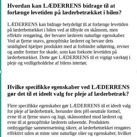
Hvordan kan LÆDERRENS bidrage til at
forlænge levetiden på læderbetrækket i bilen?
LÆDERRENS kan bidrage betydeligt til at forlænge levetiden
på læderbetrækket i bilen ved at tilbyde en skånsom, men
effektiv rengøring, der bevarer læderets naturlige egenskaber.
Ved at fjerne snavs, genopfriske læderet og bevare dets
smidighed hjælper produktet med at forhindre udtørring, revner
og andre former for skade, som kan forkorte levetiden på
læderbetrækket. Dette gør LÆDERRENS til et vigtigt værktøj i
pleje og vedligeholdelse af bilens interiør.
Hvilke specifikke egenskaber ved LÆDERRENS
gør det til et ideelt valg for pleje af læderbetræk?
Flere specifikke egenskaber gør LÆDERRENS til et ideelt valg
for pleje af læderbetræk, herunder dets pH-neutrale formel,
evne til at fjerne snavs og lugt, skånsomhed mod læderet og
evne til at genopfriske læderets udseende. Produktets
omhyggelige sammensætning sikrer, at læderbetrækket rengøres
effektivt uden at miste sine naturlige olier og egenskaber, hvilket