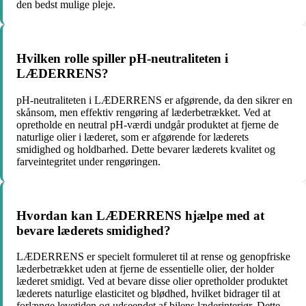
den bedst mulige pleje.
Hvilken rolle spiller pH-neutraliteten i
LÆDERRENS?
pH-neutraliteten i LÆDERRENS er afgørende, da den sikrer en
skånsom, men effektiv rengøring af læderbetrækket. Ved at
opretholde en neutral pH-værdi undgår produktet at fjerne de
naturlige olier i læderet, som er afgørende for læderets
smidighed og holdbarhed. Dette bevarer læderets kvalitet og
farveintegritet under rengøringen.
Hvordan kan LÆDERRENS hjælpe med at
bevare læderets smidighed?
LÆDERRENS er specielt formuleret til at rense og genopfriske
læderbetrækket uden at fjerne de essentielle olier, der holder
læderet smidigt. Ved at bevare disse olier opretholder produktet
læderets naturlige elasticitet og blødhed, hvilket bidrager til at
forlænge levetiden og udseendet af bilens læderinteriør. Dette