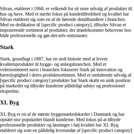
Silvan, etableret i 1968, er velkendt for sit store udvalg af produkter til
hus og have. Med et stærkt fokus på kundetilfredshed og kvalitet har
Silvan etableret sig som en af de førende detailhandlere i branchen.
Med en dedikation til [specific product category], tilbyder Silvan et
imponerende sortiment af produkter, der imødekommer behovene hos
både professionelle og gør-det-selv-entusiaster.
Stark
Stark, grundlagt i 1887, har en stolt historie med at levere
kvalitetsprodukter til bygge- og anlægsbranchen. Med et
velrenommeret navn i branchen fokuserer Stark på innovation og
bæredygtighed i deres produktsortiment. Med et omfattende udvalg af
[specific product category] produkter har Stark skabt en unik position
på markedet og tilbyder kunderne pålideligt udstyr og professionel
ekspertise.
XL Byg
XL Byg er en af de største byggemarkedskæder i Danmark og har
opnået stor popularitet blandt kunderne. Med fokus på at tilbyde
professionelle produkter og løsninger i høj kvalitet har XL Byg
etableret sig som en pålidelig leverandør af [specific product category]