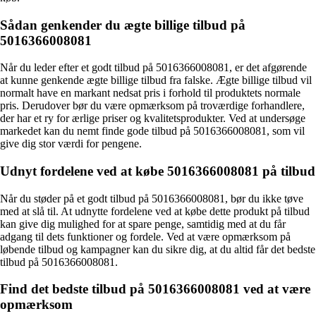
Sådan genkender du ægte billige tilbud på
5016366008081
Når du leder efter et godt tilbud på 5016366008081, er det afgørende
at kunne genkende ægte billige tilbud fra falske. Ægte billige tilbud vil
normalt have en markant nedsat pris i forhold til produktets normale
pris. Derudover bør du være opmærksom på troværdige forhandlere,
der har et ry for ærlige priser og kvalitetsprodukter. Ved at undersøge
markedet kan du nemt finde gode tilbud på 5016366008081, som vil
give dig stor værdi for pengene.
Udnyt fordelene ved at købe 5016366008081 på tilbud
Når du støder på et godt tilbud på 5016366008081, bør du ikke tøve
med at slå til. At udnytte fordelene ved at købe dette produkt på tilbud
kan give dig mulighed for at spare penge, samtidig med at du får
adgang til dets funktioner og fordele. Ved at være opmærksom på
løbende tilbud og kampagner kan du sikre dig, at du altid får det bedste
tilbud på 5016366008081.
Find det bedste tilbud på 5016366008081 ved at være
opmærksom