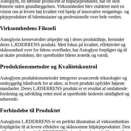
Autoglym, en førende producent af bilplejeprodukter, har en stolt
historie siden grundlæggelsen. Virksomheden blev etableret med en
vision om at levere høj kvalitet ved hjælp af innovative rengørings- og
plejeprodukter til bilentusiaster og professionelle over hele verden.
Virksomhedens Filosofi
Autoglyms kerneværdier afspejler sig i deres produktlinje, herunder
deres LÆDERRENS produkt. Med fokus på kvalitet, effektivitet og
skånsomhed over for bilens overflader, har Autoglym forpligtet sig til
at skabe produkter, der opretholder bilens æstetik og værdi.
Produktionsmetoder og Kvalitetskontrol
Autoglyms produktionsmetoder integrerer avancerede teknologier og
omhyggelig håndværk for at sikre, at hvert produkt opfylder højeste
standarder. Deres LÆDERRENS produkt er et resultat af omfattende
forskning og udvikling rettet mod at opretholde læderets smidighed og
udseende.
Forbindelse til Produktet
Autoglyms LÆDERRENS er en perfekt illustration af virksomhedens
forpligtelse til at levere effektive og skånsomme bilplejeprodukter. Den