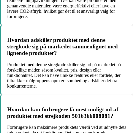
reducere miljøpåvirkningen. Det kan være produceret med
genanvendte materialer, være energieffektivt eller have en
lavere CO2-aftryk, hvilket gør det til et ansvarligt valg for
forbrugere.
Hvordan adskiller produktet med denne
stregkode sig på markedet sammenlignet med
lignende produkter?
Produktet med denne stregkode skiller sig ud på markedet på
forskellige måder, såsom kvalitet, pris, design eller
funktionalitet. Det kan have unikke features eller fordele, der
tiltrækker målgruppens opmærksomhed og adskiller det fra
konkurrenterne.
Hvordan kan forbrugere få mest muligt ud af
produktet med strejkoden 5016366008081?
Forbrugere kan maksimere produktets værdi ved at udnytte dets
fulde potentiale og funktioner. Det kan kræve korrekt