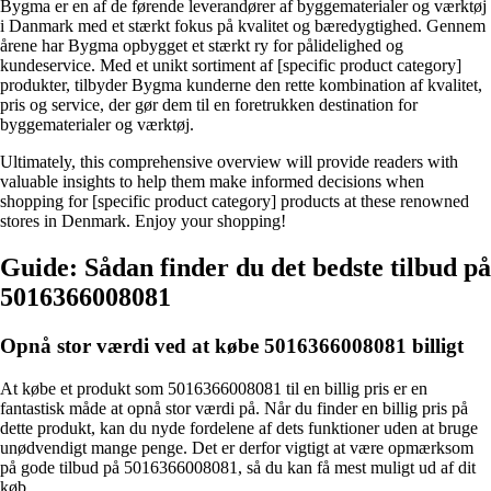
Bygma er en af de førende leverandører af byggematerialer og værktøj
i Danmark med et stærkt fokus på kvalitet og bæredygtighed. Gennem
årene har Bygma opbygget et stærkt ry for pålidelighed og
kundeservice. Med et unikt sortiment af [specific product category]
produkter, tilbyder Bygma kunderne den rette kombination af kvalitet,
pris og service, der gør dem til en foretrukken destination for
byggematerialer og værktøj.
Ultimately, this comprehensive overview will provide readers with
valuable insights to help them make informed decisions when
shopping for [specific product category] products at these renowned
stores in Denmark. Enjoy your shopping!
Guide: Sådan finder du det bedste tilbud på
5016366008081
Opnå stor værdi ved at købe 5016366008081 billigt
At købe et produkt som 5016366008081 til en billig pris er en
fantastisk måde at opnå stor værdi på. Når du finder en billig pris på
dette produkt, kan du nyde fordelene af dets funktioner uden at bruge
unødvendigt mange penge. Det er derfor vigtigt at være opmærksom
på gode tilbud på 5016366008081, så du kan få mest muligt ud af dit
køb.