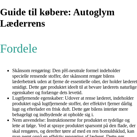
Guide til købere: Autoglym
Læderrens
Fordele
Skånsom rengøring: Den pH-neutrale formel indeholder
specielle rensende stoffer, der skånsomt rengør bilens
læderbetræk uden at fjerne de essentielle olier, der holder læderet
smidigt. Dette gør produktet ideelt til at bevare læderets naturlige
egenskaber og forlænge dets levetid.
Lugtfjernende egenskaber: Udover at rense læderet, indeholder
produktet også lugtfjernende stoffer, der effektivt fjerner dårlig
lugt og efterlader en frisk duft. Dette gør bilens interiør mere
behageligt og indbydende at opholde sig i.
Nem anvendelse: Instruktionerne for produktet er tydelige og
lette at følge. Ved at spraye produktet sparsomt på den flade, der
skal rengøres, og derefter tørre af med en ren bomuldsklud, kan
man nemt opnå en effektiv rengøring af læderet. Dette gør