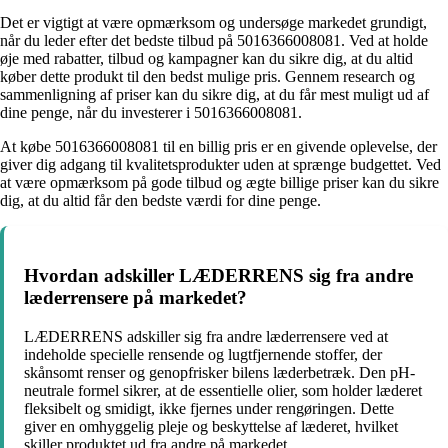
Det er vigtigt at være opmærksom og undersøge markedet grundigt,
når du leder efter det bedste tilbud på 5016366008081. Ved at holde
øje med rabatter, tilbud og kampagner kan du sikre dig, at du altid
køber dette produkt til den bedst mulige pris. Gennem research og
sammenligning af priser kan du sikre dig, at du får mest muligt ud af
dine penge, når du investerer i 5016366008081.
At købe 5016366008081 til en billig pris er en givende oplevelse, der
giver dig adgang til kvalitetsprodukter uden at sprænge budgettet. Ved
at være opmærksom på gode tilbud og ægte billige priser kan du sikre
dig, at du altid får den bedste værdi for dine penge.
Hvordan adskiller LÆDERRENS sig fra andre
læderrensere på markedet?
LÆDERRENS adskiller sig fra andre læderrensere ved at
indeholde specielle rensende og lugtfjernende stoffer, der
skånsomt renser og genopfrisker bilens læderbetræk. Den pH-
neutrale formel sikrer, at de essentielle olier, som holder læderet
fleksibelt og smidigt, ikke fjernes under rengøringen. Dette
giver en omhyggelig pleje og beskyttelse af læderet, hvilket
skiller produktet ud fra andre på markedet.