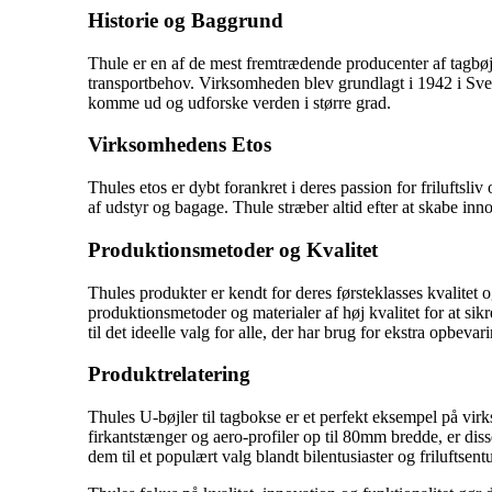
Historie og Baggrund
Thule er en af de mest fremtrædende producenter af tagbøjl
transportbehov. Virksomheden blev grundlagt i 1942 i Sverig
komme ud og udforske verden i større grad.
Virksomhedens Etos
Thules etos er dybt forankret i deres passion for friluftsl
af udstyr og bagage. Thule stræber altid efter at skabe in
Produktionsmetoder og Kvalitet
Thules produkter er kendt for deres førsteklasses kvalitet
produktionsmetoder og materialer af høj kvalitet for at sikr
til det ideelle valg for alle, der har brug for ekstra opbeva
Produktrelatering
Thules U-bøjler til tagbokse er et perfekt eksempel på vi
firkantstænger og aero-profiler op til 80mm bredde, er diss
dem til et populært valg blandt bilentusiaster og friluftsentu