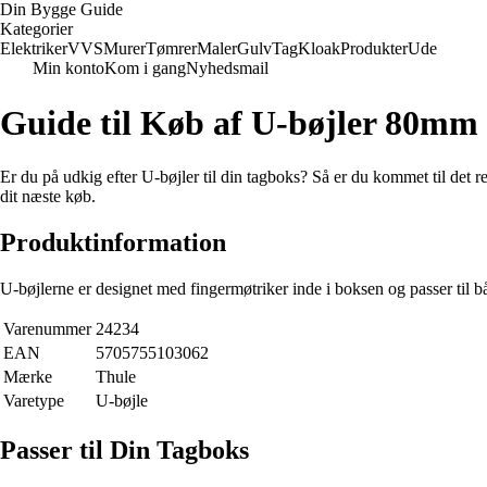
Din Bygge Guide
Kategorier
Elektriker
VVS
Murer
Tømrer
Maler
Gulv
Tag
Kloak
Produkter
Ude
Min konto
Kom i gang
Nyhedsmail
Guide til Køb af U-bøjler 80mm 
Er du på udkig efter U-bøjler til din tagboks? Så er du kommet til det r
dit næste køb.
Produktinformation
U-bøjlerne er designet med fingermøtriker inde i boksen og passer til
Varenummer
24234
EAN
5705755103062
Mærke
Thule
Varetype
U-bøjle
Passer til Din Tagboks