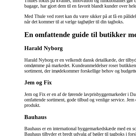
Thules fokus på kvalitet, innovation og funktionalitet gør d
bagage, har gjort dem til en favorit blandt kunder over hel
Med Thule ved roret kan du være sikker på at få en pålidelig
når det kommer til at vælge tagbøjler til din tagboks.
En omfattende guide til butikker me
Harald Nyborg
Harald Nyborg er en velkendt dansk detailkæde, der tilbyde
omdømme på markedet. Kundeanmeldelser roser butikken for 
sortiment, der imødekommer forskellige behov og budgette
Jem og Fix
Jem og Fix er en af de førende lavprisbyggemarkeder i Da
omfattende sortiment, gode tilbud og venlige service. Jem og 
produkt.
Bauhaus
Bauhaus er en international byggemarkedskæde med en soli
Bauhaus tilbyder et bredt udvalg af bøjler til tagboks i for