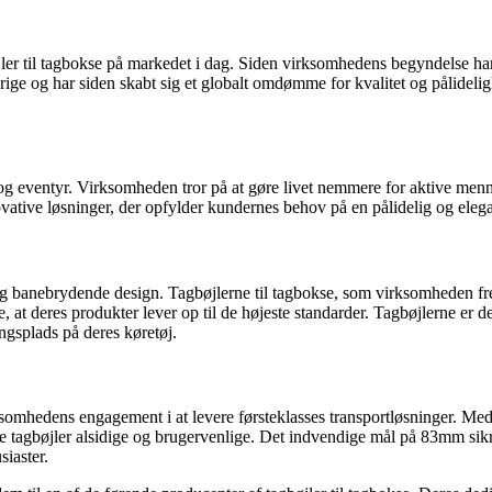
er til tagbokse på markedet i dag. Siden virksomhedens begyndelse har 
e og har siden skabt sig et globalt omdømme for kvalitet og pålidelighed.
iv og eventyr. Virksomheden tror på at gøre livet nemmere for aktive menn
novative løsninger, der opfylder kundernes behov på en pålidelig og eleg
 og banebrydende design. Tagbøjlerne til tagbokse, som virksomheden fre
e, at deres produkter lever op til de højeste standarder. Tagbøjlerne er de
ringsplads på deres køretøj.
rksomhedens engagement i at levere førsteklasses transportløsninger. Me
e tagbøjler alsidige og brugervenlige. Det indvendige mål på 83mm sikrer
siaster.