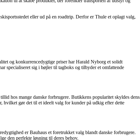
kation til at skabe produkter, der forenkler transporten af udstyr og
kisportsstedet eller ud på en roadtrip. Derfor er Thule et oplagt valg,
alitet og konkurrencedygtige priser har Harald Nyborg et solidt
pecialiseret sig i bøjler til tagboks og tilbyder et omfattende
illid hos mange danske forbrugere. Butikkens popularitet skyldes dens
 hvilket gør det til et ideelt valg for kunder på udkig efter dette
edygtighed er Bauhaus et foretrukket valg blandt danske forbrugere.
lge den perfekte løsning til deres behov.