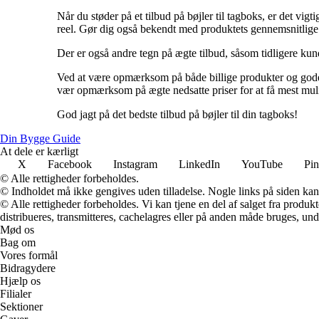
Når du støder på et tilbud på bøjler til tagboks, er det vi
reel. Gør dig også bekendt med produktets gennemsnitlige m
Der er også andre tegn på ægte tilbud, såsom tidligere kun
Ved at være opmærksom på både billige produkter og gode ti
vær opmærksom på ægte nedsatte priser for at få mest muli
God jagt på det bedste tilbud på bøjler til din tagboks!
Din Bygge Guide
At dele er kærligt
X
Facebook
Instagram
LinkedIn
YouTube
Pin
© Alle rettigheder forbeholdes.
© Indholdet må ikke gengives uden tilladelse. Nogle links på siden ka
© Alle rettigheder forbeholdes. Vi kan tjene en del af salget fra produk
distribueres, transmitteres, cachelagres eller på anden måde bruges, und
Mød os
Bag om
Vores formål
Bidragydere
Hjælp os
Filialer
Sektioner