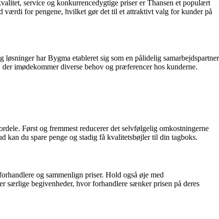
kvalitet, service og konkurrencedygtige priser er Thansen et populært
 værdi for pengene, hvilket gør det til et attraktivt valg for kunder på
 løsninger har Bygma etableret sig som en pålidelig samarbejdspartner
igns, der imødekommer diverse behov og præferencer hos kunderne.
 fordele. Først og fremmest reducerer det selvfølgelig omkostningerne
d kan du spare penge og stadig få kvalitetsbøjler til din tagboks.
ge forhandlere og sammenlign priser. Hold også øje med
ler særlige begivenheder, hvor forhandlere sænker prisen på deres