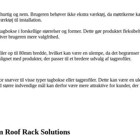
n hurtig og nem. Brugeren behøver ikke ekstra værktøj, da møtrikerne 
ktøj til installation.
gbokse i forskellige størrelser og former. Dette gør produktet fleksibelt 
iver brugeren mere valgfrihed.
ler op til 80mm bredde, hvilket kan være en ulempe, da det begrænser k
ignet med produkter, der passer til et bredere udvalg af tagprofiler.
snæver til visse typer tagbokse eller tagprofiler. Dette kan være en u
tørre indvendige mål kan derfor være mere attraktive for kunder, der 
m Roof Rack Solutions