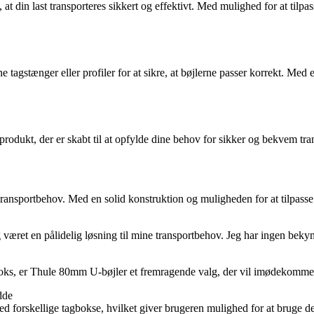
 at din last transporteres sikkert og effektivt. Med mulighed for at tilp
ine tagstænger eller profiler for at sikre, at bøjlerne passer korrekt. 
odukt, der er skabt til at opfylde dine behov for sikker og bekvem tra
e transportbehov. Med en solid konstruktion og muligheden for at tilpass
g været en pålidelig løsning til mine transportbehov. Jeg har ingen bek
agboks, er Thule 80mm U-bøjler et fremragende valg, der vil imødekomme 
dde
 forskellige tagbokse, hvilket giver brugeren mulighed for at bruge det