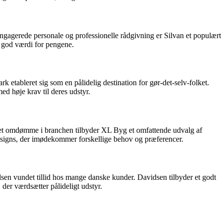
engagerede personale og professionelle rådgivning er Silvan et populært
og god værdi for pengene.
etableret sig som en pålidelig destination for gør-det-selv-folket.
med høje krav til deres udstyr.
t omdømme i branchen tilbyder XL Byg et omfattende udvalg af
g designs, der imødekommer forskellige behov og præferencer.
sen vundet tillid hos mange danske kunder. Davidsen tilbyder et godt
, der værdsætter pålideligt udstyr.