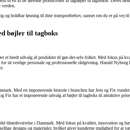
em til en af de førende producenter af tagbøjler til tagbokse. Deres dedi
e verden.
 og holdbar løsning til dine transportbehov, uanset om du er på vej til s
d bøjler til tagboks
r et bredt udvalg af produkter til gør-det-selv-folket. Med fokus på kv
sit venlige personale og professionelle rådgivning. Harald Nyborg har s
r.
nmark. Med en imponerende historie i branchen har Jem og Fix vundet t
Fix har et imponerende udvalg af bøjler til tagboks til attraktive priser,
d tilstedeværelse i Danmark. Med fokus på kvalitet, innovation og bær
skellige designs og materialer, hvilket giver kunderne mulighed for at væ