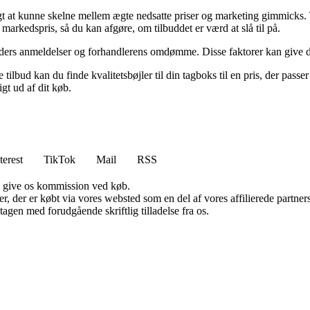
gtigt at kunne skelne mellem ægte nedsatte priser og marketing gimmicks. 
arkedspris, så du kan afgøre, om tilbuddet er værd at slå til på.
ders anmeldelser og forhandlerens omdømme. Disse faktorer kan give dig 
lbud kan du finde kvalitetsbøjler til din tagboks til en pris, der pass
gt ud af dit køb.
terest
TikTok
Mail
RSS
n give os kommission ved køb.
ter, der er købt via vores websted som en del af vores affilierede partn
tagen med forudgående skriftlig tilladelse fra os.