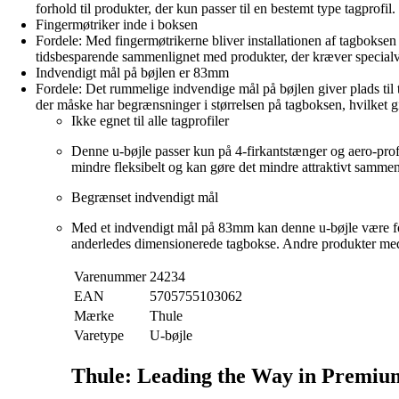
forhold til produkter, der kun passer til en bestemt type tagprofil.
Fingermøtriker inde i boksen
Fordele: Med fingermøtrikerne bliver installationen af tagbokse
tidsbesparende sammenlignet med produkter, der kræver specialvær
Indvendigt mål på bøjlen er 83mm
Fordele: Det rummelige indvendige mål på bøjlen giver plads til ta
der måske har begrænsninger i størrelsen på tagboksen, hvilket g
Ikke egnet til alle tagprofiler
Denne u-bøjle passer kun på 4-firkantstænger og aero-profi
mindre fleksibelt og kan gøre det mindre attraktivt sammenl
Begrænset indvendigt mål
Med et indvendigt mål på 83mm kan denne u-bøjle være for 
anderledes dimensionerede tagbokse. Andre produkter med s
Varenummer
24234
EAN
5705755103062
Mærke
Thule
Varetype
U-bøjle
Thule: Leading the Way in Premiu