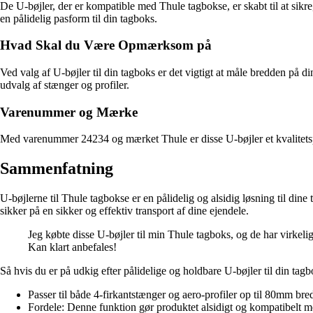
De U-bøjler, der er kompatible med Thule tagbokse, er skabt til at sikre,
en pålidelig pasform til din tagboks.
Hvad Skal du Være Opmærksom på
Ved valg af U-bøjler til din tagboks er det vigtigt at måle bredden på d
udvalg af stænger og profiler.
Varenummer og Mærke
Med varenummer 24234 og mærket Thule er disse U-bøjler et kvalitetspr
Sammenfatning
U-bøjlerne til Thule tagbokse er en pålidelig og alsidig løsning til din
sikker på en sikker og effektiv transport af dine ejendele.
Jeg købte disse U-bøjler til min Thule tagboks, og de har virkeli
Kan klart anbefales!
Så hvis du er på udkig efter pålidelige og holdbare U-bøjler til din t
Passer til både 4-firkantstænger og aero-profiler op til 80mm bre
Fordele: Denne funktion gør produktet alsidigt og kompatibelt med