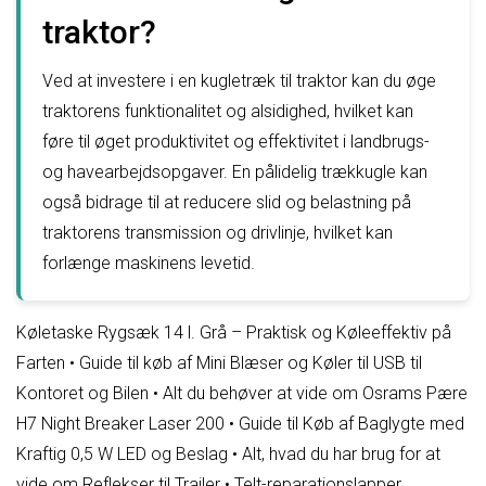
traktor?
Ved at investere i en kugletræk til traktor kan du øge
traktorens funktionalitet og alsidighed, hvilket kan
føre til øget produktivitet og effektivitet i landbrugs-
og havearbejdsopgaver. En pålidelig trækkugle kan
også bidrage til at reducere slid og belastning på
traktorens transmission og drivlinje, hvilket kan
forlænge maskinens levetid.
Køletaske Rygsæk 14 l. Grå – Praktisk og Køleeffektiv på
Farten
•
Guide til køb af Mini Blæser og Køler til USB til
Kontoret og Bilen
•
Alt du behøver at vide om Osrams Pære
H7 Night Breaker Laser 200
•
Guide til Køb af Baglygte med
Kraftig 0,5 W LED og Beslag
•
Alt, hvad du har brug for at
vide om Reflekser til Trailer
•
Telt-reparationslapper,