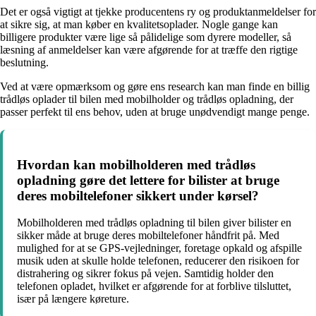
Det er også vigtigt at tjekke producentens ry og produktanmeldelser for
at sikre sig, at man køber en kvalitetsoplader. Nogle gange kan
billigere produkter være lige så pålidelige som dyrere modeller, så
læsning af anmeldelser kan være afgørende for at træffe den rigtige
beslutning.
Ved at være opmærksom og gøre ens research kan man finde en billig
trådløs oplader til bilen med mobilholder og trådløs opladning, der
passer perfekt til ens behov, uden at bruge unødvendigt mange penge.
Hvordan kan mobilholderen med trådløs
opladning gøre det lettere for bilister at bruge
deres mobiltelefoner sikkert under kørsel?
Mobilholderen med trådløs opladning til bilen giver bilister en
sikker måde at bruge deres mobiltelefoner håndfrit på. Med
mulighed for at se GPS-vejledninger, foretage opkald og afspille
musik uden at skulle holde telefonen, reducerer den risikoen for
distrahering og sikrer fokus på vejen. Samtidig holder den
telefonen opladet, hvilket er afgørende for at forblive tilsluttet,
især på længere køreture.