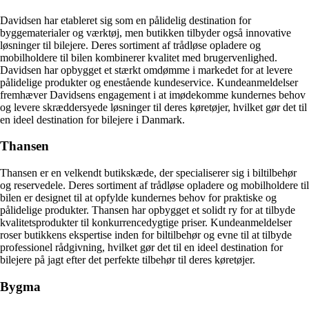
Davidsen har etableret sig som en pålidelig destination for
byggematerialer og værktøj, men butikken tilbyder også innovative
løsninger til bilejere. Deres sortiment af trådløse opladere og
mobilholdere til bilen kombinerer kvalitet med brugervenlighed.
Davidsen har opbygget et stærkt omdømme i markedet for at levere
pålidelige produkter og enestående kundeservice. Kundeanmeldelser
fremhæver Davidsens engagement i at imødekomme kundernes behov
og levere skræddersyede løsninger til deres køretøjer, hvilket gør det til
en ideel destination for bilejere i Danmark.
Thansen
Thansen er en velkendt butikskæde, der specialiserer sig i biltilbehør
og reservedele. Deres sortiment af trådløse opladere og mobilholdere til
bilen er designet til at opfylde kundernes behov for praktiske og
pålidelige produkter. Thansen har opbygget et solidt ry for at tilbyde
kvalitetsprodukter til konkurrencedygtige priser. Kundeanmeldelser
roser butikkens ekspertise inden for biltilbehør og evne til at tilbyde
professionel rådgivning, hvilket gør det til en ideel destination for
bilejere på jagt efter det perfekte tilbehør til deres køretøjer.
Bygma