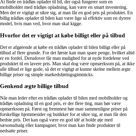
At finde en trådløs oplader til bil, der også fungerer som en
mobilholder med trådløs opladning, kan være en smart investering.
Men det er vigtigt at sikre sig, at man får en god pris på produktet. En
billig trådløs oplader til bilen kan være lige så effektiv som en dyrere
model, hvis man ved, hvor man skal kigge.
Hvorfor det er vigtigt at købe billigt eller på tilbud
Det er afgørende at købe en trådløs oplader til bilen billigt eller på
tilbud af flere grunde. For det første kan man spare penge, hvilket altid
er en fordel. Derudover får man mulighed for at nyde fordelene ved
produktet til en lavere pris. Man skal dog være opmærksom på, at ikke
alle tilbud er lige gode, så det er vigtigt at kunne skelne mellem ægte
billige priser og simple markedsføringsgimmicks.
Genkend ægte billige tilbud
Når man leder efter en trådløs oplader til bilen med mobilholder og
trådløs opladning til en god pris, er der flere ting, man bør være
opmærksom på. Først og fremmest bør man sammenligne priser på
forskellige hjemmesider og butikker for at sikre sig, at man får den
bedste pris. Det kan også være en god idé at holde øje med
sæsonudsalg eller kampagner, hvor man kan finde produkter til
nedsatte priser.