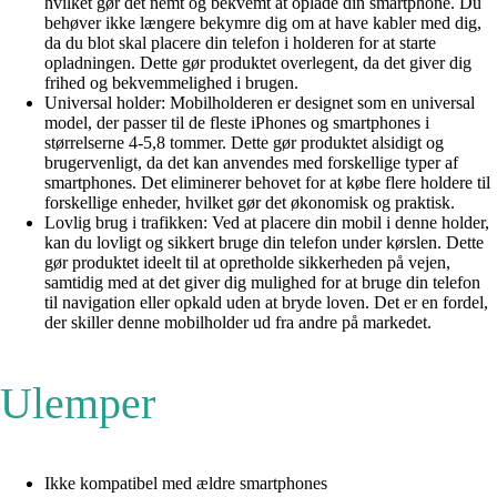
hvilket gør det nemt og bekvemt at oplade din smartphone. Du
behøver ikke længere bekymre dig om at have kabler med dig,
da du blot skal placere din telefon i holderen for at starte
opladningen. Dette gør produktet overlegent, da det giver dig
frihed og bekvemmelighed i brugen.
Universal holder: Mobilholderen er designet som en universal
model, der passer til de fleste iPhones og smartphones i
størrelserne 4-5,8 tommer. Dette gør produktet alsidigt og
brugervenligt, da det kan anvendes med forskellige typer af
smartphones. Det eliminerer behovet for at købe flere holdere til
forskellige enheder, hvilket gør det økonomisk og praktisk.
Lovlig brug i trafikken: Ved at placere din mobil i denne holder,
kan du lovligt og sikkert bruge din telefon under kørslen. Dette
gør produktet ideelt til at opretholde sikkerheden på vejen,
samtidig med at det giver dig mulighed for at bruge din telefon
til navigation eller opkald uden at bryde loven. Det er en fordel,
der skiller denne mobilholder ud fra andre på markedet.
Ulemper
Ikke kompatibel med ældre smartphones