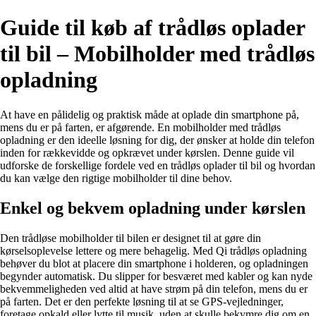
Guide til køb af trådløs oplader
til bil – Mobilholder med trådløs
opladning
At have en pålidelig og praktisk måde at oplade din smartphone på,
mens du er på farten, er afgørende. En mobilholder med trådløs
opladning er den ideelle løsning for dig, der ønsker at holde din telefon
inden for rækkevidde og opkrævet under kørslen. Denne guide vil
udforske de forskellige fordele ved en trådløs oplader til bil og hvordan
du kan vælge den rigtige mobilholder til dine behov.
Enkel og bekvem opladning under kørslen
Den trådløse mobilholder til bilen er designet til at gøre din
kørselsoplevelse lettere og mere behagelig. Med Qi trådløs opladning
behøver du blot at placere din smartphone i holderen, og opladningen
begynder automatisk. Du slipper for besværet med kabler og kan nyde
bekvemmeligheden ved altid at have strøm på din telefon, mens du er
på farten. Det er den perfekte løsning til at se GPS-vejledninger,
foretage opkald eller lytte til musik, uden at skulle bekymre dig om en