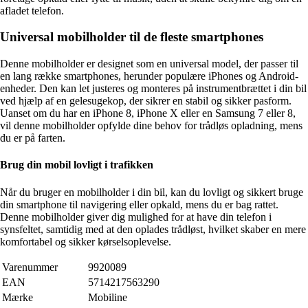
afladet telefon.
Universal mobilholder til de fleste smartphones
Denne mobilholder er designet som en universal model, der passer til
en lang række smartphones, herunder populære iPhones og Android-
enheder. Den kan let justeres og monteres på instrumentbrættet i din bil
ved hjælp af en gelesugekop, der sikrer en stabil og sikker pasform.
Uanset om du har en iPhone 8, iPhone X eller en Samsung 7 eller 8,
vil denne mobilholder opfylde dine behov for trådløs opladning, mens
du er på farten.
Brug din mobil lovligt i trafikken
Når du bruger en mobilholder i din bil, kan du lovligt og sikkert bruge
din smartphone til navigering eller opkald, mens du er bag rattet.
Denne mobilholder giver dig mulighed for at have din telefon i
synsfeltet, samtidig med at den oplades trådløst, hvilket skaber en mere
komfortabel og sikker kørselsoplevelse.
Varenummer
9920089
EAN
5714217563290
Mærke
Mobiline