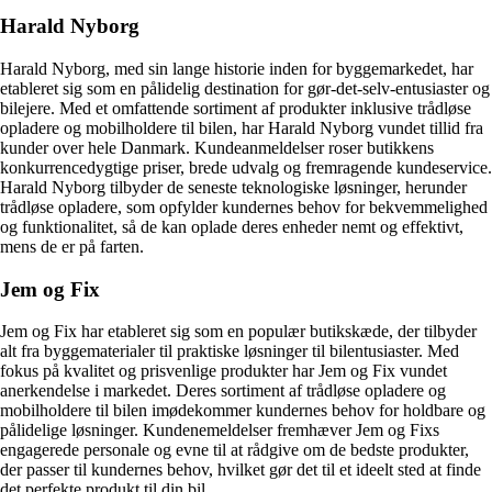
Harald Nyborg
Harald Nyborg, med sin lange historie inden for byggemarkedet, har
etableret sig som en pålidelig destination for gør-det-selv-entusiaster og
bilejere. Med et omfattende sortiment af produkter inklusive trådløse
opladere og mobilholdere til bilen, har Harald Nyborg vundet tillid fra
kunder over hele Danmark. Kundeanmeldelser roser butikkens
konkurrencedygtige priser, brede udvalg og fremragende kundeservice.
Harald Nyborg tilbyder de seneste teknologiske løsninger, herunder
trådløse opladere, som opfylder kundernes behov for bekvemmelighed
og funktionalitet, så de kan oplade deres enheder nemt og effektivt,
mens de er på farten.
Jem og Fix
Jem og Fix har etableret sig som en populær butikskæde, der tilbyder
alt fra byggematerialer til praktiske løsninger til bilentusiaster. Med
fokus på kvalitet og prisvenlige produkter har Jem og Fix vundet
anerkendelse i markedet. Deres sortiment af trådløse opladere og
mobilholdere til bilen imødekommer kundernes behov for holdbare og
pålidelige løsninger. Kundenemeldelser fremhæver Jem og Fixs
engagerede personale og evne til at rådgive om de bedste produkter,
der passer til kundernes behov, hvilket gør det til et ideelt sted at finde
det perfekte produkt til din bil.