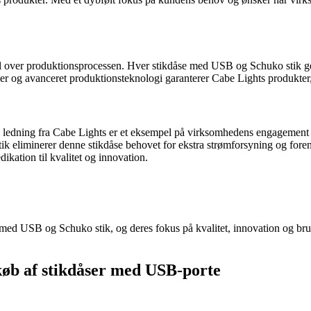
ol over produktionsprocessen. Hver stikdåse med USB og Schuko stik gen
aler og avanceret produktionsteknologi garanterer Cabe Lights produkte
ledning fra Cabe Lights er et eksempel på virksomhedens engagement i 
stik eliminerer denne stikdåse behovet for ekstra strømforsyning og fo
ation til kvalitet og innovation.
 med USB og Schuko stik, og deres fokus på kvalitet, innovation og bru
køb af stikdåser med USB-porte