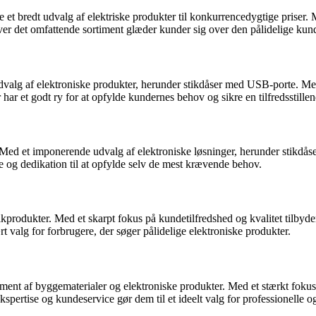
e et bredt udvalg af elektriske produkter til konkurrencedygtige priser
ver det omfattende sortiment glæder kunder sig over den pålidelige kund
 udvalg af elektroniske produkter, herunder stikdåser med USB-porte. M
 har et godt ry for at opfylde kundernes behov og sikre en tilfredsstill
e. Med et imponerende udvalg af elektroniske løsninger, herunder stikd
e og dedikation til at opfylde selv de mest krævende behov.
kprodukter. Med et skarpt fokus på kundetilfredshed og kvalitet tilbyd
t valg for forbrugere, der søger pålidelige elektroniske produkter.
ortiment af byggematerialer og elektroniske produkter. Med et stærkt fok
spertise og kundeservice gør dem til et ideelt valg for professionelle o