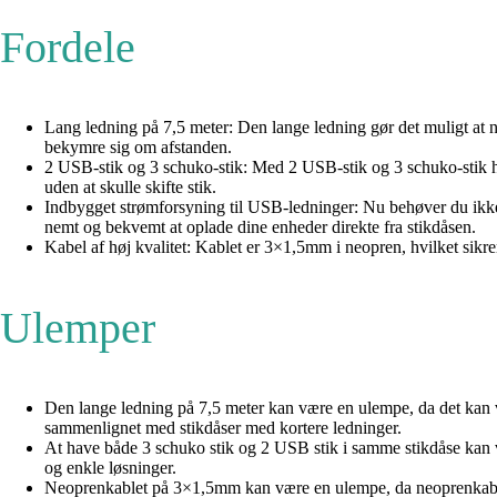
Fordele
Lang ledning på 7,5 meter: Den lange ledning gør det muligt at n
bekymre sig om afstanden.
2 USB-stik og 3 schuko-stik: Med 2 USB-stik og 3 schuko-stik har 
uden at skulle skifte stik.
Indbygget strømforsyning til USB-ledninger: Nu behøver du ikke
nemt og bekvemt at oplade dine enheder direkte fra stikdåsen.
Kabel af høj kvalitet: Kablet er 3×1,5mm i neopren, hvilket sikre
Ulemper
Den lange ledning på 7,5 meter kan være en ulempe, da det kan v
sammenlignet med stikdåser med kortere ledninger.
At have både 3 schuko stik og 2 USB stik i samme stikdåse kan v
og enkle løsninger.
Neoprenkablet på 3×1,5mm kan være en ulempe, da neoprenkabler 