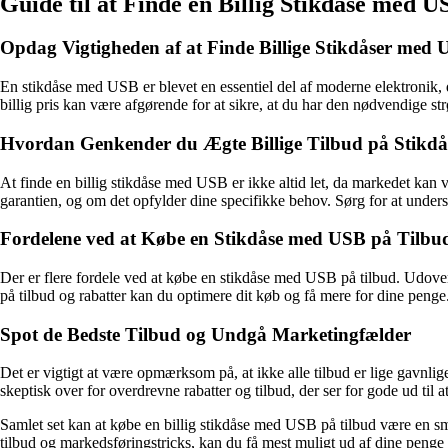
Guide til at Finde en Billig Stikdåse med 
Opdag Vigtigheden af at Finde Billige Stikdåser med
En stikdåse med USB er blevet en essentiel del af moderne elektronik, d
billig pris kan være afgørende for at sikre, at du har den nødvendige s
Hvordan Genkender du Ægte Billige Tilbud på Stikd
At finde en billig stikdåse med USB er ikke altid let, da markedet kan v
garantien, og om det opfylder dine specifikke behov. Sørg for at unders
Fordelene ved at Købe en Stikdåse med USB på Tilbu
Der er flere fordele ved at købe en stikdåse med USB på tilbud. Udover 
på tilbud og rabatter kan du optimere dit køb og få mere for dine penge
Spot de Bedste Tilbud og Undgå Marketingfælder
Det er vigtigt at være opmærksom på, at ikke alle tilbud er lige gavnlig
skeptisk over for overdrevne rabatter og tilbud, der ser for gode ud ti
Samlet set kan at købe en billig stikdåse med USB på tilbud være en sm
tilbud og markedsføringstricks, kan du få mest muligt ud af dine penge 