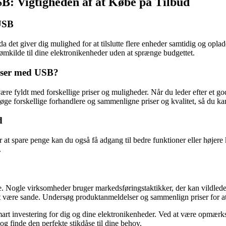
USB: Vigtigheden af at Købe på Tilbud
 USB
a det giver dig mulighed for at tilslutte flere enheder samtidig og opla
trømkilde til dine elektronikenheder uden at sprænge budgettet.
åser med USB?
ære fyldt med forskellige priser og muligheder. Når du leder efter et go
øge forskellige forhandlere og sammenligne priser og kvalitet, så du ka
d
at spare penge kan du også få adgang til bedre funktioner eller højere 
.
e. Nogle virksomheder bruger markedsføringstaktikker, der kan vildlede f
l at være sande. Undersøg produktanmeldelser og sammenlign priser for a
art investering for dig og dine elektronikenheder. Ved at være opmærks
og finde den perfekte stikdåse til dine behov.