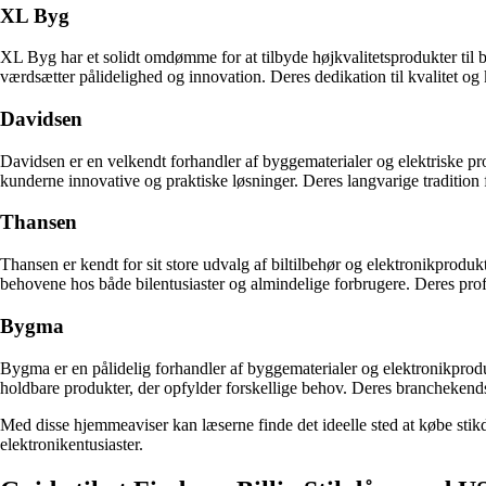
XL Byg
XL Byg har et solidt omdømme for at tilbyde højkvalitetsprodukter t
værdsætter pålidelighed og innovation. Deres dedikation til kvalitet og k
Davidsen
Davidsen er en velkendt forhandler af byggematerialer og elektriske 
kunderne innovative og praktiske løsninger. Deres langvarige tradition fo
Thansen
Thansen er kendt for sit store udvalg af biltilbehør og elektronikprodu
behovene hos både bilentusiaster og almindelige forbrugere. Deres profes
Bygma
Bygma er en pålidelig forhandler af byggematerialer og elektronikprod
holdbare produkter, der opfylder forskellige behov. Deres branchekendsk
Med disse hjemmeaviser kan læserne finde det ideelle sted at købe stikd
elektronikentusiaster.