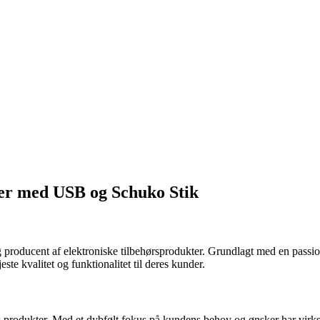
ser med USB og Schuko Stik
 producent af elektroniske tilbehørsprodukter. Grundlagt med en passion
ste kvalitet og funktionalitet til deres kunder.
es produkter. Med et dybfølt fokus på kundens behov og ønsker har vi