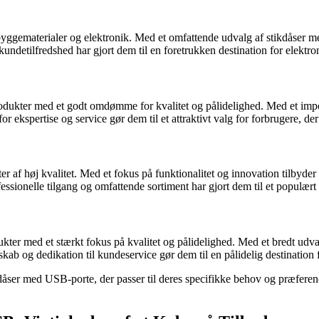
il byggematerialer og elektronik. Med et omfattende udvalg af stikdå
undetilfredshed har gjort dem til en foretrukken destination for elektron
produkter med et godt omdømme for kvalitet og pålidelighed. Med et im
r ekspertise og service gør dem til et attraktivt valg for forbrugere, der
kter af høj kvalitet. Med et fokus på funktionalitet og innovation tilby
sionelle tilgang og omfattende sortiment har gjort dem til et populært v
ukter med et stærkt fokus på kvalitet og pålidelighed. Med et bredt ud
ab og dedikation til kundeservice gør dem til en pålidelig destination f
åser med USB-porte, der passer til deres specifikke behov og præference