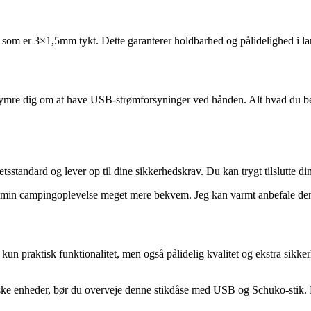
, som er 3×1,5mm tykt. Dette garanterer holdbarhed og pålidelighed i la
re dig om at have USB-strømforsyninger ved hånden. Alt hvad du behøv
tetsstandard og lever op til dine sikkerhedskrav. Du kan trygt tilslutte
ort min campingoplevelse meget mere bekvem. Jeg kan varmt anbefale de
 praktisk funktionalitet, men også pålidelig kvalitet og ekstra sikkerhe
iske enheder, bør du overveje denne stikdåse med USB og Schuko-stik. De