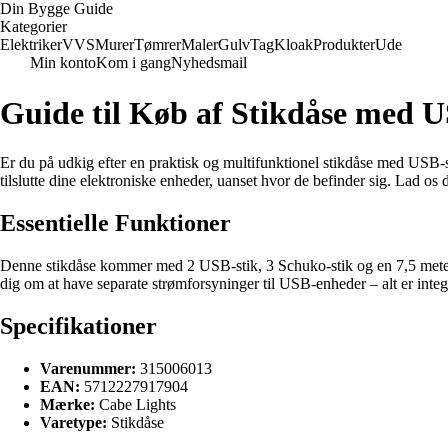
Din Bygge Guide
Kategorier
Elektriker
VVS
Murer
Tømrer
Maler
Gulv
Tag
Kloak
Produkter
Ude
Min konto
Kom i gang
Nyhedsmail
Guide til Køb af Stikdåse med 
Er du på udkig efter en praktisk og multifunktionel stikdåse med USB-s
tilslutte dine elektroniske enheder, uanset hvor de befinder sig. Lad os
Essentielle Funktioner
Denne stikdåse kommer med 2 USB-stik, 3 Schuko-stik og en 7,5 meter 
dig om at have separate strømforsyninger til USB-enheder – alt er integr
Specifikationer
Varenummer:
315006013
EAN:
5712227917904
Mærke:
Cabe Lights
Varetype:
Stikdåse