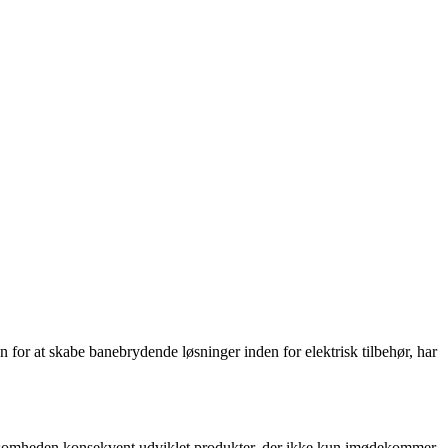
 for at skabe banebrydende løsninger inden for elektrisk tilbehør, har
rksomheden konsekvent udviklet produkter, der ikke kun imødekommer,