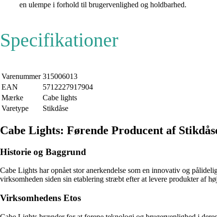
en ulempe i forhold til brugervenlighed og holdbarhed.
Specifikationer
Varenummer
315006013
EAN
5712227917904
Mærke
Cabe lights
Varetype
Stikdåse
Cabe Lights: Førende Producent af Stikdå
Historie og Baggrund
Cabe Lights har opnået stor anerkendelse som en innovativ og pålidelig
virksomheden siden sin etablering stræbt efter at levere produkter af høje
Virksomhedens Etos
Cabe Lights brænder for at forene teknologi og brugervenlighed i der