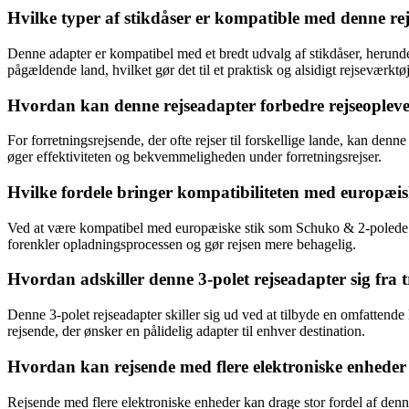
Hvilke typer af stikdåser er kompatible med denne re
Denne adapter er kompatibel med et bredt udvalg af stikdåser, herunder
pågældende land, hvilket gør det til et praktisk og alsidigt rejseværktøj
Hvordan kan denne rejseadapter forbedre rejseoplevel
For forretningsrejsende, der ofte rejser til forskellige lande, kan de
øger effektiviteten og bekvemmeligheden under forretningsrejser.
Hvilke fordele bringer kompatibiliteten med europæis
Ved at være kompatibel med europæiske stik som Schuko & 2-polede E
forenkler opladningsprocessen og gør rejsen mere behagelig.
Hvordan adskiller denne 3-polet rejseadapter sig fra 
Denne 3-polet rejseadapter skiller sig ud ved at tilbyde en omfattende 
rejsende, der ønsker en pålidelig adapter til enhver destination.
Hvordan kan rejsende med flere elektroniske enheder d
Rejsende med flere elektroniske enheder kan drage stor fordel af denne