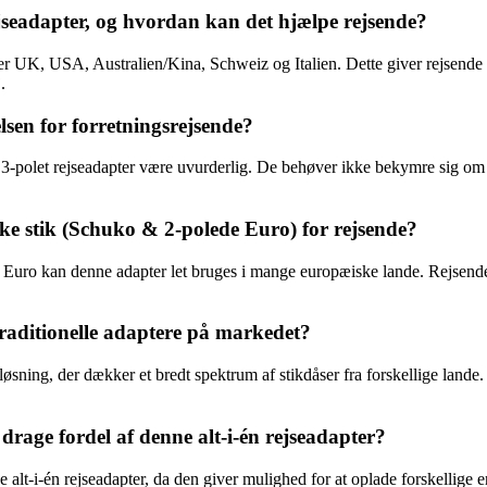
jseadapter, og hvordan kan det hjælpe rejsende?
 UK, USA, Australien/Kina, Schweiz og Italien. Dette giver rejsende flek
.
sen for forretningsrejsende?
nne 3-polet rejseadapter være uvurderlig. De behøver ikke bekymre sig o
ke stik (Schuko & 2-polede Euro) for rejsende?
uro kan denne adapter let bruges i mange europæiske lande. Rejsende 
traditionelle adaptere på markedet?
løsning, der dækker et bredt spektrum af stikdåser fra forskellige lande.
rage fordel af denne alt-i-én rejseadapter?
 alt-i-én rejseadapter, da den giver mulighed for at oplade forskellige 