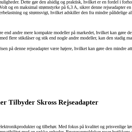
uligheder. Dette gør den alsidig og praktisk, hvilket er en fordel i for
t og en maksimal strømstyrke på 6,3 A, sikrer denne rejseadapter en st
rbelastning og strømsvigt, hvilket adskiller den fra mindre pålidelige al
re end andre mere kompakte modeller på markedet, hvilket kan gøre den 
d flere stikdåser og stik end nogle andre modeller, kan den stadig mang
en på denne rejseadapter være højere, hvilket kan gøre den mindre attra
er Tilbyder Skross Rejseadapter
elektronikprodukter og tilbehør. Med fokus på kvalitet og prisvenlige lø
patibilitet med en række enheder. Brugeranmeldelser roser butikkens ek