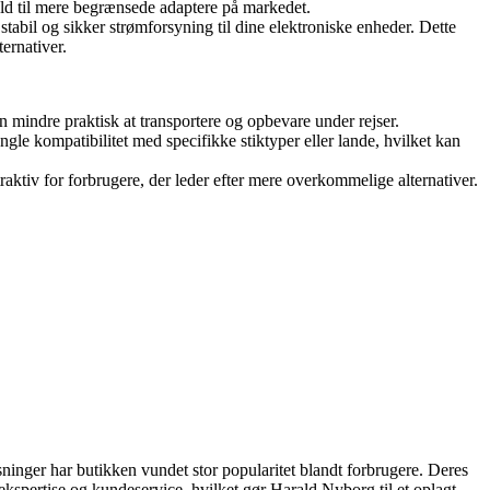
hold til mere begrænsede adaptere på markedet.
abil og sikker strømforsyning til dine elektroniske enheder. Dette
ternativer.
mindre praktisk at transportere og opbevare under rejser.
le kompatibilitet med specifikke stiktyper eller lande, hvilket kan
ktiv for forbrugere, der leder efter mere overkommelige alternativer.
sninger har butikken vundet stor popularitet blandt forbrugere. Deres
spertise og kundeservice, hvilket gør Harald Nyborg til et oplagt