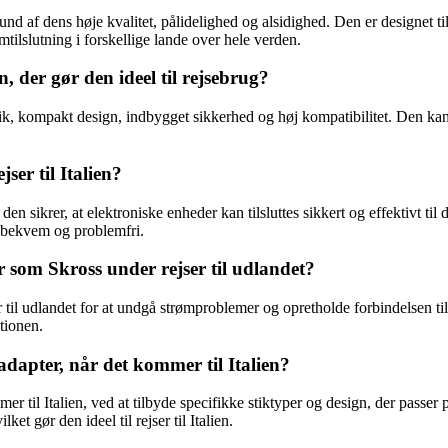
grund af dens høje kvalitet, pålidelighed og alsidighed. Den er designet
mtilslutning i forskellige lande over hele verden.
, der gør den ideel til rejsebrug?
stik, kompakt design, indbygget sikkerhed og høj kompatibilitet. Den ka
er til Italien?
a den sikrer, at elektroniske enheder kan tilsluttes sikkert og effektivt ti
 bekvem og problemfri.
er som Skross under rejser til udlandet?
er til udlandet for at undgå strømproblemer og opretholde forbindelsen t
tionen.
dapter, når det kommer til Italien?
r til Italien, ved at tilbyde specifikke stiktyper og design, der passer pe
et gør den ideel til rejser til Italien.