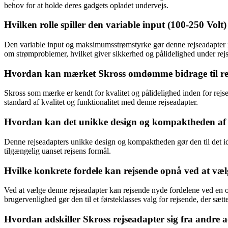
behov for at holde deres gadgets opladet undervejs.
Hvilken rolle spiller den variable input (100-250 Vo
Den variable input og maksimumsstrømstyrke gør denne rejseadapter id
om strømproblemer, hvilket giver sikkerhed og pålidelighed under rej
Hvordan kan mærket Skross omdømme bidrage til rej
Skross som mærke er kendt for kvalitet og pålidelighed inden for rejse
standard af kvalitet og funktionalitet med denne rejseadapter.
Hvordan kan det unikke design og kompaktheden af den
Denne rejseadapters unikke design og kompaktheden gør den til det idee
tilgængelig uanset rejsens formål.
Hvilke konkrete fordele kan rejsende opnå ved at væ
Ved at vælge denne rejseadapter kan rejsende nyde fordelene ved en omf
brugervenlighed gør den til et førsteklasses valg for rejsende, der sæt
Hvordan adskiller Skross rejseadapter sig fra andre