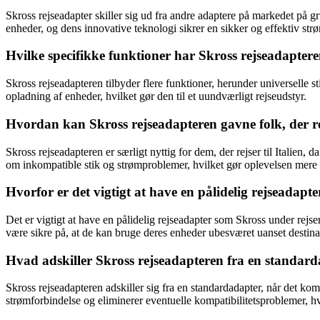
Skross rejseadapter skiller sig ud fra andre adaptere på markedet på 
enheder, og dens innovative teknologi sikrer en sikker og effektiv strø
Hvilke specifikke funktioner har Skross rejseadapteren
Skross rejseadapteren tilbyder flere funktioner, herunder universelle 
opladning af enheder, hvilket gør den til et uundværligt rejseudstyr.
Hvordan kan Skross rejseadapteren gavne folk, der rejs
Skross rejseadapteren er særligt nyttig for dem, der rejser til Italien, d
om inkompatible stik og strømproblemer, hvilket gør oplevelsen mere
Hvorfor er det vigtigt at have en pålidelig rejseadapt
Det er vigtigt at have en pålidelig rejseadapter som Skross under rejs
være sikre på, at de kan bruge deres enheder ubesværet uanset destina
Hvad adskiller Skross rejseadapteren fra en standarda
Skross rejseadapteren adskiller sig fra en standardadapter, når det komme
strømforbindelse og eliminerer eventuelle kompatibilitetsproblemer, hvilk