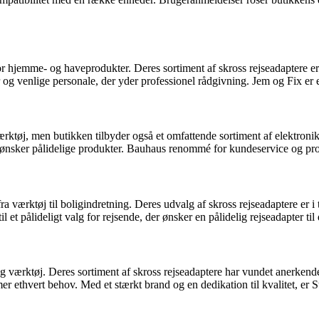
 for hjemme- og haveprodukter. Deres sortiment af skross rejseadaptere
enlige personale, der yder professionel rådgivning. Jem og Fix er et id
ktøj, men butikken tilbyder også et omfattende sortiment af elektronik
r ønsker pålidelige produkter. Bauhaus renommé for kundeservice og prod
 værktøj til boligindretning. Deres udvalg af skross rejseadaptere er i
 et pålideligt valg for rejsende, der ønsker en pålidelig rejseadapter til 
og værktøj. Deres sortiment af skross rejseadaptere har vundet anerken
thvert behov. Med et stærkt brand og en dedikation til kvalitet, er Star