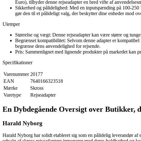
Euro), tilbyder denne rejseadapter en bred vifte af anvendelsesm
Sikkerhed og pålidelighed: Med en inputspænding på 100-250 Vol
gør den til et pålideligt valg, der beskytter dine enheder mod ove
Ulemper
Størrelse og vægt: Denne rejseadapter kan være større og tunge
Begrænset kompatibilitet: Selvom denne adapter er kompatibel me
begrænse dens anvendelighed for rejsende.
Pris: Sammenlignet med lignende produkter på markedet kan pris
Specifikationer
Varenummer
20177
EAN
7640166323518
Mærke
Skross
Varetype
Rejseadapter
En Dybdegående Oversigt over Butikker, d
Harald Nyborg
Harald Nyborg har solidt etableret sig som en pålidelig leverandør af 
udvalg af skross rejseadaptere imponerer med deres holdbarhed og kom