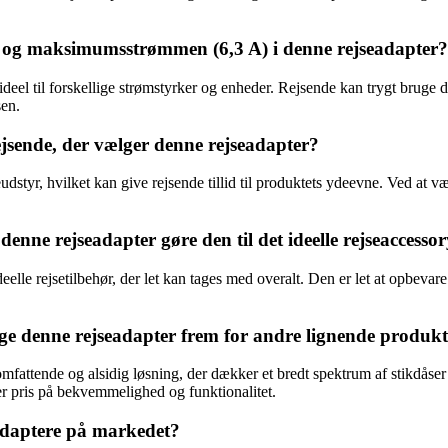
lt) og maksimumsstrømmen (6,3 A) i denne rejseadapter?
eel til forskellige strømstyrker og enheder. Rejsende kan trygt bruge 
sen.
sende, der vælger denne rejseadapter?
udstyr, hvilket kan give rejsende tillid til produktets ydeevne. Ved at
ne rejseadapter gøre den til det ideelle rejseaccesso
lle rejsetilbehør, der let kan tages med overalt. Den er let at opbevar
lge denne rejseadapter frem for andre lignende produk
attende og alsidig løsning, der dækker et bredt spektrum af stikdåser o
ter pris på bekvemmelighed og funktionalitet.
 adaptere på markedet?