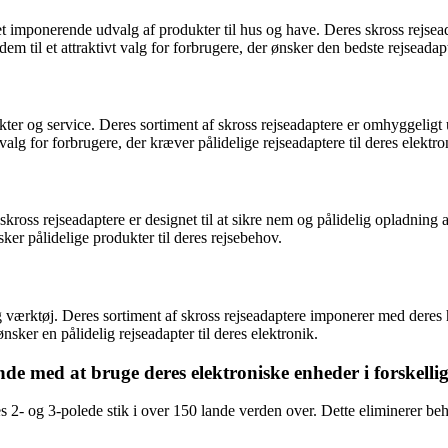
mponerende udvalg af produkter til hus og have. Deres skross rejseada
 til et attraktivt valg for forbrugere, der ønsker den bedste rejseadapte
kter og service. Deres sortiment af skross rejseadaptere er omhyggeli
valg for forbrugere, der kræver pålidelige rejseadaptere til deres elektro
skross rejseadaptere er designet til at sikre nem og pålidelig opladning a
sker pålidelige produkter til deres rejsebehov.
ærktøj. Deres sortiment af skross rejseadaptere imponerer med deres h
nsker en pålidelig rejseadapter til deres elektronik.
de med at bruge deres elektroniske enheder i forskelli
es 2- og 3-polede stik i over 150 lande verden over. Dette eliminerer beho