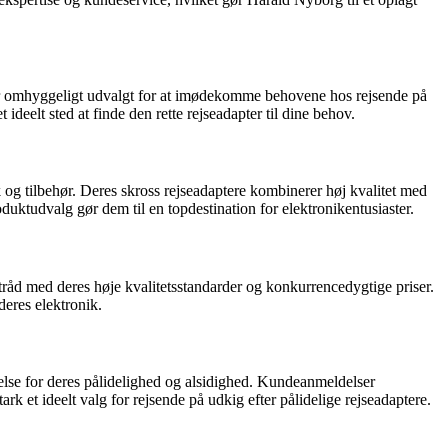
 er omhyggeligt udvalgt for at imødekomme behovene hos rejsende på
eelt sted at finde den rette rejseadapter til dine behov.
 og tilbehør. Deres skross rejseadaptere kombinerer høj kvalitet med
uktudvalg gør dem til en topdestination for elektronikentusiaster.
 tråd med deres høje kvalitetsstandarder og konkurrencedygtige priser.
deres elektronik.
delse for deres pålidelighed og alsidighed. Kundeanmeldelser
k et ideelt valg for rejsende på udkig efter pålidelige rejseadaptere.