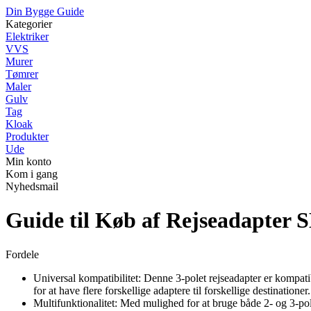
Din Bygge Guide
Kategorier
Elektriker
VVS
Murer
Tømrer
Maler
Gulv
Tag
Kloak
Produkter
Ude
Min konto
Kom i gang
Nyhedsmail
Guide til Køb af Rejseadapte
Fordele
Universal kompatibilitet: Denne 3-polet rejseadapter er kompatib
for at have flere forskellige adaptere til forskellige destinationer.
Multifunktionalitet: Med mulighed for at bruge både 2- og 3-p