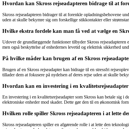
Hvordan kan Skross rejseadapteren bidrage til at fo
Skross rejseadapteren bidrager til at forenkle opladningsbehovene under 
uden at skulle bekymre sig om forskellige stikkontakter eller strømstan
Hvilke ekstra fordele kan man få ved at vælge en Skros
Udover de grundlæggende funktioner tilbyder Skross rejseadapteren ek
men også beskyttelse af enhedernes levetid og elektrisk sikkerhed und
På hvilke måder kan brugen af en Skross rejseadapter b
Brugen af en Skross rejseadapter kan bidrage til en stressfri rejseop
tillader dem at fokusere på nydelsen af deres rejse uden at skulle bek
Hvordan kan en investering i en kvalitetsrejseadapter 
En investering i en kvalitetsrejseadapter som Skross kan betale sig i de
elektroniske enheder mod skader. Dette gør den til en økonomisk fornu
Hvilken rolle spiller Skross rejseadapteren i at lette d
Skross rejseadapteren spiller en afgørende rolle i at lette den teknologi