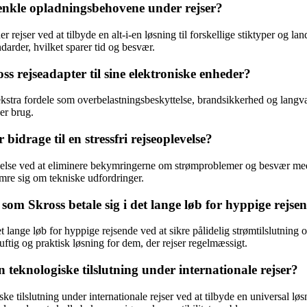
renkle opladningsbehovene under rejser?
rejser ved at tilbyde en alt-i-en løsning til forskellige stiktyper og la
darder, hvilket sparer tid og besvær.
s rejseadapter til sine elektroniske enheder?
stra fordele som overbelastningsbeskyttelse, brandsikkerhed og langvar
er brug.
idrage til en stressfri rejseoplevelse?
levelse ved at eliminere bekymringerne om strømproblemer og besvær med 
ymre sig om tekniske udfordringer.
som Skross betale sig i det lange løb for hyppige rejse
t lange løb for hyppige rejsende ved at sikre pålidelig strømtilslutning 
ftig og praktisk løsning for dem, der rejser regelmæssigt.
en teknologiske tilslutning under internationale rejser?
ske tilslutning under internationale rejser ved at tilbyde en universal løsn