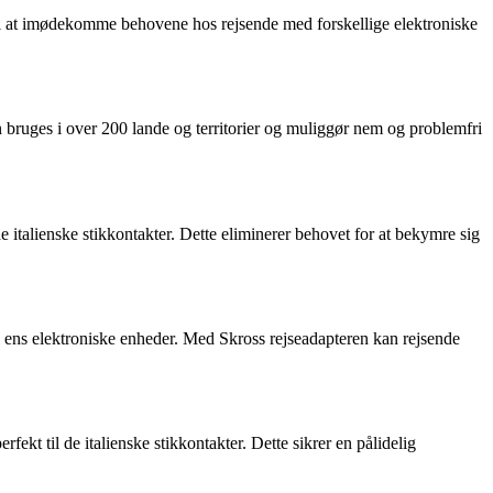
 til at imødekomme behovene hos rejsende med forskellige elektroniske
n bruges i over 200 lande og territorier og muliggør nem og problemfri
l de italienske stikkontakter. Dette eliminerer behovet for at bekymre sig
il ens elektroniske enheder. Med Skross rejseadapteren kan rejsende
rfekt til de italienske stikkontakter. Dette sikrer en pålidelig