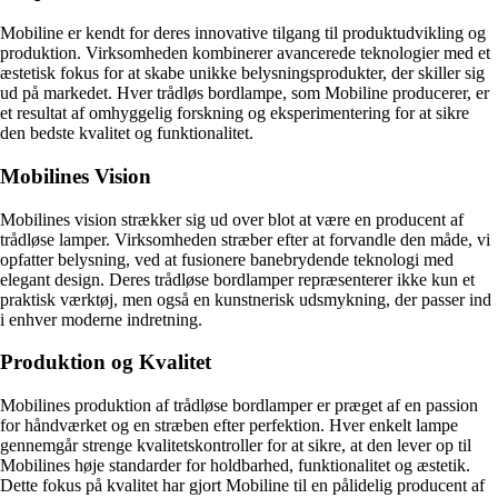
Mobiline er kendt for deres innovative tilgang til produktudvikling og
produktion. Virksomheden kombinerer avancerede teknologier med et
æstetisk fokus for at skabe unikke belysningsprodukter, der skiller sig
ud på markedet. Hver trådløs bordlampe, som Mobiline producerer, er
et resultat af omhyggelig forskning og eksperimentering for at sikre
den bedste kvalitet og funktionalitet.
Mobilines Vision
Mobilines vision strækker sig ud over blot at være en producent af
trådløse lamper. Virksomheden stræber efter at forvandle den måde, vi
opfatter belysning, ved at fusionere banebrydende teknologi med
elegant design. Deres trådløse bordlamper repræsenterer ikke kun et
praktisk værktøj, men også en kunstnerisk udsmykning, der passer ind
i enhver moderne indretning.
Produktion og Kvalitet
Mobilines produktion af trådløse bordlamper er præget af en passion
for håndværket og en stræben efter perfektion. Hver enkelt lampe
gennemgår strenge kvalitetskontroller for at sikre, at den lever op til
Mobilines høje standarder for holdbarhed, funktionalitet og æstetik.
Dette fokus på kvalitet har gjort Mobiline til en pålidelig producent af