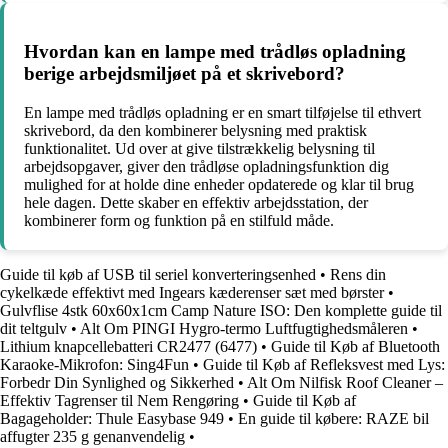
Hvordan kan en lampe med trådløs opladning
berige arbejdsmiljøet på et skrivebord?
En lampe med trådløs opladning er en smart tilføjelse til ethvert
skrivebord, da den kombinerer belysning med praktisk
funktionalitet. Ud over at give tilstrækkelig belysning til
arbejdsopgaver, giver den trådløse opladningsfunktion dig
mulighed for at holde dine enheder opdaterede og klar til brug
hele dagen. Dette skaber en effektiv arbejdsstation, der
kombinerer form og funktion på en stilfuld måde.
Guide til køb af USB til seriel konverteringsenhed
•
Rens din
cykelkæde effektivt med Ingears kæderenser sæt med børster
•
Gulvflise 4stk 60x60x1cm Camp Nature ISO: Den komplette guide til
dit teltgulv
•
Alt Om PINGI Hygro-termo Luftfugtighedsmåleren
•
Lithium knapcellebatteri CR2477 (6477)
•
Guide til Køb af Bluetooth
Karaoke-Mikrofon: Sing4Fun
•
Guide til Køb af Refleksvest med Lys:
Forbedr Din Synlighed og Sikkerhed
•
Alt Om Nilfisk Roof Cleaner –
Effektiv Tagrenser til Nem Rengøring
•
Guide til Køb af
Bagageholder: Thule Easybase 949
•
En guide til købere: RAZE bil
affugter 235 g genanvendelig
•