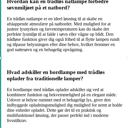
Hvordan kan en trådløs natlampe forbedre
søvnmiljøet på et natbord?
En trådløs natlampe er en ideel løsning til at skabe en
afslappende atmosfære på natbordet. Med mulighed for at
justere lysstyrken og farvetemperaturen kan du skabe det
perfekte lysmiljø til at falde i søvn eller vågne op blidt. Den
trådløse funktion giver dig også frihed til at flytte lampen rundt
og tilpasse belysningen efter dine behov, hvilket fremmer en
god nattesøvn og en behagelig opvågning.
Hvad adskiller en bordlampe med trådløs
oplader fra traditionelle lamper?
En bordlampe med trådløs oplader adskiller sig ved at
kombinere funktion og bekvemmelighed på en elegant måde.
Udover at belyse rummet med et behageligt lys, giver den
indbyggede opladningsmulighed dig mulighed for nemt at holde
dine enheder opladet. Dette gør det til en praktisk og
multifunktionel løsning, der passer perfekt ind i moderne
livsstilkrav.