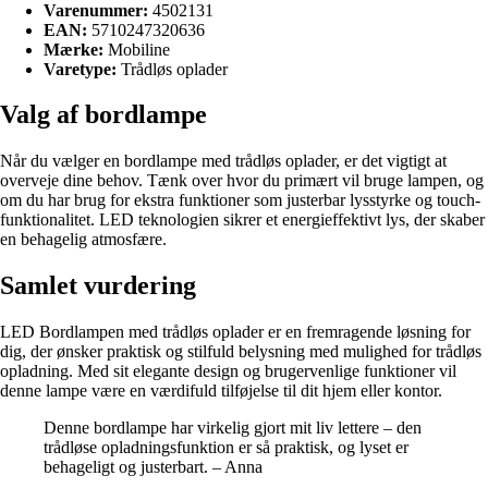
Varenummer:
4502131
EAN:
5710247320636
Mærke:
Mobiline
Varetype:
Trådløs oplader
Valg af bordlampe
Når du vælger en bordlampe med trådløs oplader, er det vigtigt at
overveje dine behov. Tænk over hvor du primært vil bruge lampen, og
om du har brug for ekstra funktioner som justerbar lysstyrke og touch-
funktionalitet. LED teknologien sikrer et energieffektivt lys, der skaber
en behagelig atmosfære.
Samlet vurdering
LED Bordlampen med trådløs oplader er en fremragende løsning for
dig, der ønsker praktisk og stilfuld belysning med mulighed for trådløs
opladning. Med sit elegante design og brugervenlige funktioner vil
denne lampe være en værdifuld tilføjelse til dit hjem eller kontor.
Denne bordlampe har virkelig gjort mit liv lettere – den
trådløse opladningsfunktion er så praktisk, og lyset er
behageligt og justerbart. – Anna