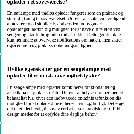
oplader i et soveværelse?
En natlampe med trådløs oplader fungerer som en praktisk og
stilfuld løsning til soveværelset. Udover at skabe en beroligende
atmosfære med sit blide lys, giver den indbyggede
opladningsfunktion dig mulighed for at have din telefon ved
sengen og klar til brug uden rod af kabler. Dette gør det ikke
kun nemmere at overvåge notifications om natten, men sikrer
også en nem og praktisk opladningsmulighed.
Hvilke egenskaber gør en sengelampe med
oplader til et must-have møbelstykke?
En sengelampe med oplader kombinerer funktionalitet og
æstetik på en praktisk måde. Udover at belyse rummet med et
behageligt lys, giver den indbyggede opladningsfunktion dig
mulighed for at oplade dine enheder nemt og hurtigt. Dette gør
det til et ideelt valg til soveværelset, hvor praktisk og stilfuldt
design mødes for at opfylde dine daglige behov.