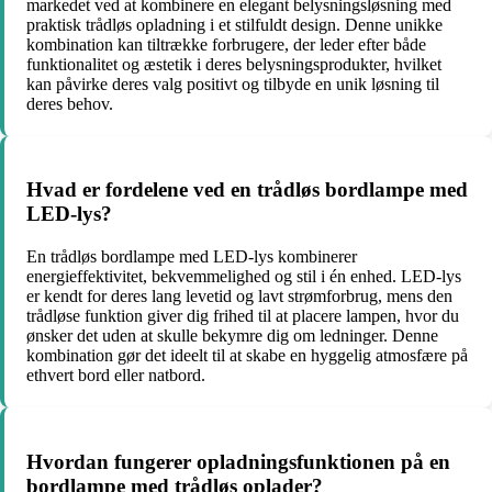
markedet ved at kombinere en elegant belysningsløsning med
praktisk trådløs opladning i et stilfuldt design. Denne unikke
kombination kan tiltrække forbrugere, der leder efter både
funktionalitet og æstetik i deres belysningsprodukter, hvilket
kan påvirke deres valg positivt og tilbyde en unik løsning til
deres behov.
Hvad er fordelene ved en trådløs bordlampe med
LED-lys?
En trådløs bordlampe med LED-lys kombinerer
energieffektivitet, bekvemmelighed og stil i én enhed. LED-lys
er kendt for deres lang levetid og lavt strømforbrug, mens den
trådløse funktion giver dig frihed til at placere lampen, hvor du
ønsker det uden at skulle bekymre dig om ledninger. Denne
kombination gør det ideelt til at skabe en hyggelig atmosfære på
ethvert bord eller natbord.
Hvordan fungerer opladningsfunktionen på en
bordlampe med trådløs oplader?