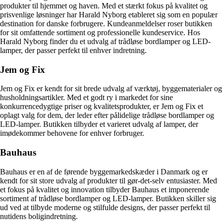
produkter til hjemmet og haven. Med et stærkt fokus på kvalitet og
prisvenlige løsninger har Harald Nyborg etableret sig som en populær
destination for danske forbrugere. Kundeanmeldelser roser butikken
for sit omfattende sortiment og professionelle kundeservice. Hos
Harald Nyborg finder du et udvalg af trådløse bordlamper og LED-
lamper, der passer perfekt til enhver indretning.
Jem og Fix
Jem og Fix er kendt for sit brede udvalg af værktøj, byggematerialer og
husholdningsartikler. Med et godt ry i markedet for sine
konkurrencedygtige priser og kvalitetsprodukter, er Jem og Fix et
oplagt valg for dem, der leder efter pålidelige trådløse bordlamper og
LED-lamper. Butikken tilbyder et varieret udvalg af lamper, der
imødekommer behovene for enhver forbruger.
Bauhaus
Bauhaus er en af de førende byggemarkedskæder i Danmark og er
kendt for sit store udvalg af produkter til gør-det-selv entusiaster. Med
et fokus på kvalitet og innovation tilbyder Bauhaus et imponerende
sortiment af trådløse bordlamper og LED-lamper. Butikken skiller sig
ud ved at tilbyde moderne og stilfulde designs, der passer perfekt til
nutidens boligindretning.