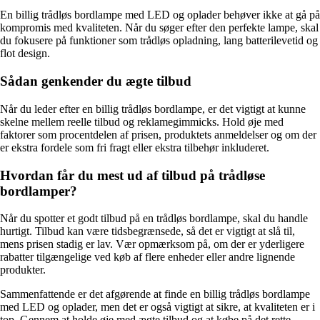
En billig trådløs bordlampe med LED og oplader behøver ikke at gå på
kompromis med kvaliteten. Når du søger efter den perfekte lampe, skal
du fokusere på funktioner som trådløs opladning, lang batterilevetid og
flot design.
Sådan genkender du ægte tilbud
Når du leder efter en billig trådløs bordlampe, er det vigtigt at kunne
skelne mellem reelle tilbud og reklamegimmicks. Hold øje med
faktorer som procentdelen af prisen, produktets anmeldelser og om der
er ekstra fordele som fri fragt eller ekstra tilbehør inkluderet.
Hvordan får du mest ud af tilbud på trådløse
bordlamper?
Når du spotter et godt tilbud på en trådløs bordlampe, skal du handle
hurtigt. Tilbud kan være tidsbegrænsede, så det er vigtigt at slå til,
mens prisen stadig er lav. Vær opmærksom på, om der er yderligere
rabatter tilgængelige ved køb af flere enheder eller andre lignende
produkter.
Sammenfattende er det afgørende at finde en billig trådløs bordlampe
med LED og oplader, men det er også vigtigt at sikre, at kvaliteten er i
top. Gennem at holde øje med ægte tilbud og at købe på det rette