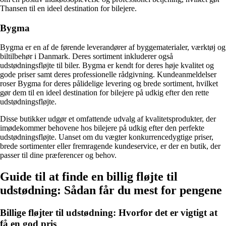
Thansen til en ideel destination for bilejere.
Bygma
Bygma er en af de førende leverandører af byggematerialer, værktøj og
biltilbehør i Danmark. Deres sortiment inkluderer også
udstødningsfløjte til biler. Bygma er kendt for deres høje kvalitet og
gode priser samt deres professionelle rådgivning. Kundeanmeldelser
roser Bygma for deres pålidelige levering og brede sortiment, hvilket
gør dem til en ideel destination for bilejere på udkig efter den rette
udstødningsfløjte.
Disse butikker udgør et omfattende udvalg af kvalitetsprodukter, der
imødekommer behovene hos bilejere på udkig efter den perfekte
udstødningsfløjte. Uanset om du vægter konkurrencedygtige priser,
brede sortimenter eller fremragende kundeservice, er der en butik, der
passer til dine præferencer og behov.
Guide til at finde en billig fløjte til
udstødning: Sådan får du mest for pengene
Billige fløjter til udstødning: Hvorfor det er vigtigt at
få en god pris