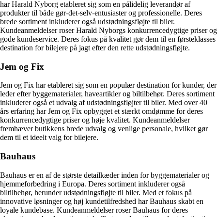
har Harald Nyborg etableret sig som en pålidelig leverandør af
produkter til både gør-det-selv-entusiaster og professionelle. Deres
brede sortiment inkluderer også udstødningsfløjte til biler.
Kundeanmeldelser roser Harald Nyborgs konkurrencedygtige priser og
gode kundeservice. Deres fokus på kvalitet gør dem til en førsteklasses
destination for bilejere på jagt efter den rette udstødningsfløjte.
Jem og Fix
Jem og Fix har etableret sig som en populær destination for kunder, der
leder efter byggematerialer, haveartikler og biltilbehør. Deres sortiment
inkluderer også et udvalg af udstødningsfløjter til biler. Med over 40
års erfaring har Jem og Fix opbygget et stærkt omdømme for deres
konkurrencedygtige priser og høje kvalitet. Kundeanmeldelser
fremhæver butikkens brede udvalg og venlige personale, hvilket gør
dem til et ideelt valg for bilejere.
Bauhaus
Bauhaus er en af de største detailkæder inden for byggematerialer og
hjemmeforbedring i Europa. Deres sortiment inkluderer også
biltilbehør, herunder udstødningsfløjte til biler. Med et fokus på
innovative løsninger og høj kundetilfredshed har Bauhaus skabt en
loyale kundebase. Kundeanmeldelser roser Bauhaus for deres