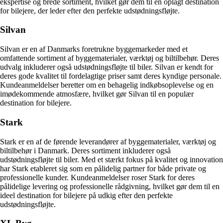
ekspertise og brede sortiment, hvilket gør dem til en oplagt destination
for bilejere, der leder efter den perfekte udstødningsfløjte.
Silvan
Silvan er en af Danmarks foretrukne byggemarkeder med et
omfattende sortiment af byggematerialer, værktøj og biltilbehør. Deres
udvalg inkluderer også udstødningsfløjte til biler. Silvan er kendt for
deres gode kvalitet til fordelagtige priser samt deres kyndige personale.
Kundeanmeldelser beretter om en behagelig indkøbsoplevelse og en
imødekommende atmosfære, hvilket gør Silvan til en populær
destination for bilejere.
Stark
Stark er en af de førende leverandører af byggematerialer, værktøj og
biltilbehør i Danmark. Deres sortiment inkluderer også
udstødningsfløjte til biler. Med et stærkt fokus på kvalitet og innovation
har Stark etableret sig som en pålidelig partner for både private og
professionelle kunder. Kundeanmeldelser roser Stark for deres
pålidelige levering og professionelle rådgivning, hvilket gør dem til en
ideel destination for bilejere på udkig efter den perfekte
udstødningsfløjte.