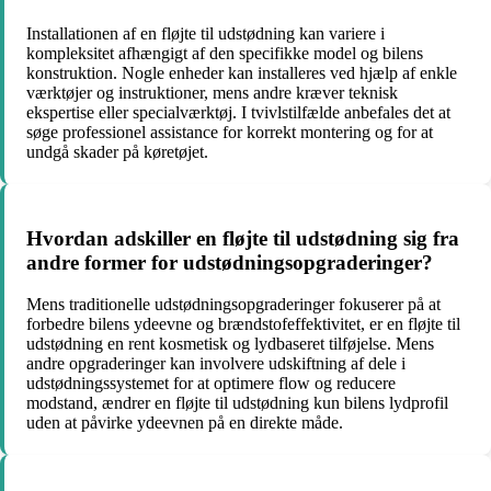
Installationen af en fløjte til udstødning kan variere i
kompleksitet afhængigt af den specifikke model og bilens
konstruktion. Nogle enheder kan installeres ved hjælp af enkle
værktøjer og instruktioner, mens andre kræver teknisk
ekspertise eller specialværktøj. I tvivlstilfælde anbefales det at
søge professionel assistance for korrekt montering og for at
undgå skader på køretøjet.
Hvordan adskiller en fløjte til udstødning sig fra
andre former for udstødningsopgraderinger?
Mens traditionelle udstødningsopgraderinger fokuserer på at
forbedre bilens ydeevne og brændstofeffektivitet, er en fløjte til
udstødning en rent kosmetisk og lydbaseret tilføjelse. Mens
andre opgraderinger kan involvere udskiftning af dele i
udstødningssystemet for at optimere flow og reducere
modstand, ændrer en fløjte til udstødning kun bilens lydprofil
uden at påvirke ydeevnen på en direkte måde.