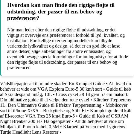
Hvordan kan man finde den rigtige fløjte til
udstødning, der passer til ens behov og
præferencer?
Når man leder efter den rigtige fløjte til udstødning, er det
vigtigt at overveje ens præferencer i forhold til lyd, kvalitet, og
installation. Forskellige mærker og modeller kan tilbyde
varierende lydkvalitet og design, så det er en god ide at læse
anmeldelser, søge anbefalinger fra andre entusiaster, og
eventuelt besøge specialforretninger for tuningudstyr for at finde
den rigtige fløjte til udstødning, der passer til ens behov og
præferencer.
Vådslibepapir sæt til mindre skader: En Komplet Guide
•
Alt hvad du
behøver at vide om VGA Explora Euro-5 30 km/t sort
•
Guide til køb
af Skraldespand m/låg, 10L
•
Cross cykel 28 14 gear 57 cm matsort:
Din ultimative guide til at vælge den rette cykel
•
Kärcher Tæpperens
1L: Den Ultimative Guide til Effektiv Tæpperensning
•
Mobilcover
sort til iPhone X/XS – Beskyttelse og Stil i Ét
•
Komplet guide til køb
af El-scooter VGA Tres 25 km/t Euro-5
•
Guide til Køb af OSRAM
Night Breaker 200 H7 Halogenpærer
•
Alt du behøver at vide om
Minijack til Phono kabel, 0,5M
•
Klarhed på Vejen med Lygterens
Turtle Headlight Lens Restorer
•