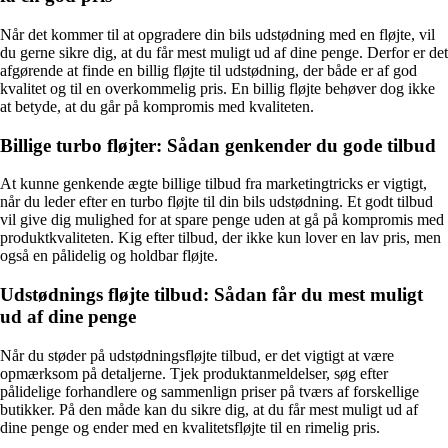
Når det kommer til at opgradere din bils udstødning med en fløjte, vil
du gerne sikre dig, at du får mest muligt ud af dine penge. Derfor er det
afgørende at finde en billig fløjte til udstødning, der både er af god
kvalitet og til en overkommelig pris. En billig fløjte behøver dog ikke
at betyde, at du går på kompromis med kvaliteten.
Billige turbo fløjter: Sådan genkender du gode tilbud
At kunne genkende ægte billige tilbud fra marketingtricks er vigtigt,
når du leder efter en turbo fløjte til din bils udstødning. Et godt tilbud
vil give dig mulighed for at spare penge uden at gå på kompromis med
produktkvaliteten. Kig efter tilbud, der ikke kun lover en lav pris, men
også en pålidelig og holdbar fløjte.
Udstødnings fløjte tilbud: Sådan får du mest muligt
ud af dine penge
Når du støder på udstødningsfløjte tilbud, er det vigtigt at være
opmærksom på detaljerne. Tjek produktanmeldelser, søg efter
pålidelige forhandlere og sammenlign priser på tværs af forskellige
butikker. På den måde kan du sikre dig, at du får mest muligt ud af
dine penge og ender med en kvalitetsfløjte til en rimelig pris.