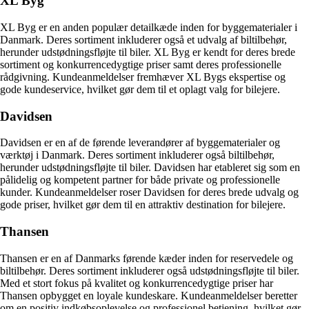
XL Byg
XL Byg er en anden populær detailkæde inden for byggematerialer i
Danmark. Deres sortiment inkluderer også et udvalg af biltilbehør,
herunder udstødningsfløjte til biler. XL Byg er kendt for deres brede
sortiment og konkurrencedygtige priser samt deres professionelle
rådgivning. Kundeanmeldelser fremhæver XL Bygs ekspertise og
gode kundeservice, hvilket gør dem til et oplagt valg for bilejere.
Davidsen
Davidsen er en af de førende leverandører af byggematerialer og
værktøj i Danmark. Deres sortiment inkluderer også biltilbehør,
herunder udstødningsfløjte til biler. Davidsen har etableret sig som en
pålidelig og kompetent partner for både private og professionelle
kunder. Kundeanmeldelser roser Davidsen for deres brede udvalg og
gode priser, hvilket gør dem til en attraktiv destination for bilejere.
Thansen
Thansen er en af Danmarks førende kæder inden for reservedele og
biltilbehør. Deres sortiment inkluderer også udstødningsfløjte til biler.
Med et stort fokus på kvalitet og konkurrencedygtige priser har
Thansen opbygget en loyale kundeskare. Kundeanmeldelser beretter
om en positiv indkøbsoplevelse og professionel betjening, hvilket gør