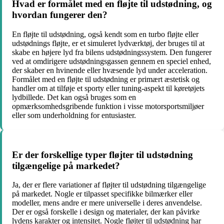
Hvad er formålet med en fløjte til udstødning, og
hvordan fungerer den?
En fløjte til udstødning, også kendt som en turbo fløjte eller
udstødnings fløjte, er et simuleret lydværktøj, der bruges til at
skabe en højere lyd fra bilens udstødningssystem. Den fungerer
ved at omdirigere udstødningsgassen gennem en speciel enhed,
der skaber en hvinende eller hvæsende lyd under acceleration.
Formålet med en fløjte til udstødning er primært æstetisk og
handler om at tilføje et sporty eller tuning-aspekt til køretøjets
lydbillede. Det kan også bruges som en
opmærksomhedsgribende funktion i visse motorsportsmiljøer
eller som underholdning for entusiaster.
Er der forskellige typer fløjter til udstødning
tilgængelige på markedet?
Ja, der er flere variationer af fløjter til udstødning tilgængelige
på markedet. Nogle er tilpasset specifikke bilmærker eller
modeller, mens andre er mere universelle i deres anvendelse.
Der er også forskelle i design og materialer, der kan påvirke
lydens karakter og intensitet. Nogle fløjter til udstødning har