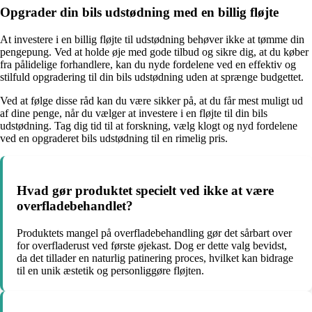
Opgrader din bils udstødning med en billig fløjte
At investere i en billig fløjte til udstødning behøver ikke at tømme din
pengepung. Ved at holde øje med gode tilbud og sikre dig, at du køber
fra pålidelige forhandlere, kan du nyde fordelene ved en effektiv og
stilfuld opgradering til din bils udstødning uden at sprænge budgettet.
Ved at følge disse råd kan du være sikker på, at du får mest muligt ud
af dine penge, når du vælger at investere i en fløjte til din bils
udstødning. Tag dig tid til at forskning, vælg klogt og nyd fordelene
ved en opgraderet bils udstødning til en rimelig pris.
Hvad gør produktet specielt ved ikke at være
overfladebehandlet?
Produktets mangel på overfladebehandling gør det sårbart over
for overfladerust ved første øjekast. Dog er dette valg bevidst,
da det tillader en naturlig patinering proces, hvilket kan bidrage
til en unik æstetik og personliggøre fløjten.