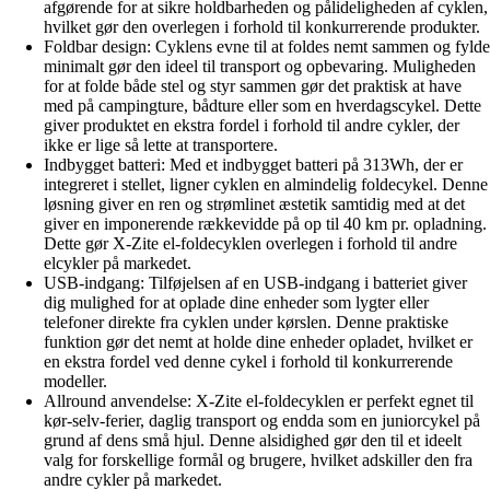
afgørende for at sikre holdbarheden og pålideligheden af cyklen,
hvilket gør den overlegen i forhold til konkurrerende produkter.
Foldbar design: Cyklens evne til at foldes nemt sammen og fylde
minimalt gør den ideel til transport og opbevaring. Muligheden
for at folde både stel og styr sammen gør det praktisk at have
med på campingture, bådture eller som en hverdagscykel. Dette
giver produktet en ekstra fordel i forhold til andre cykler, der
ikke er lige så lette at transportere.
Indbygget batteri: Med et indbygget batteri på 313Wh, der er
integreret i stellet, ligner cyklen en almindelig foldecykel. Denne
løsning giver en ren og strømlinet æstetik samtidig med at det
giver en imponerende rækkevidde på op til 40 km pr. opladning.
Dette gør X-Zite el-foldecyklen overlegen i forhold til andre
elcykler på markedet.
USB-indgang: Tilføjelsen af en USB-indgang i batteriet giver
dig mulighed for at oplade dine enheder som lygter eller
telefoner direkte fra cyklen under kørslen. Denne praktiske
funktion gør det nemt at holde dine enheder opladet, hvilket er
en ekstra fordel ved denne cykel i forhold til konkurrerende
modeller.
Allround anvendelse: X-Zite el-foldecyklen er perfekt egnet til
kør-selv-ferier, daglig transport og endda som en juniorcykel på
grund af dens små hjul. Denne alsidighed gør den til et ideelt
valg for forskellige formål og brugere, hvilket adskiller den fra
andre cykler på markedet.