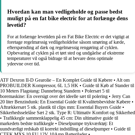
Hvordan kan man vedligeholde og passe bedst
muligt på en fat bike electric for at forlænge dens
levetid?
For at forlænge levetiden på en Fat Bike Electric er det vigtigt at
foretage regelmæssig vedligeholdelse såsom smøring af kæde,
efterspænding af dæk og regelmæssig rengøring af cyklen.
Opbevaring af cyklen på et tørt sted og undgåelse af ekstreme
temperaturer vil også bidrage til at bevare dens optimale
ydeevne over tid.
ATF Dexron II-D Gearolie – En Komplet Guide til Købere
•
Alt om
PROBUILDER Kompressor, 6L 1,5 HK
•
Guide til Køb af Stander til
10 Meters Flagstang: Dannebrog Standern
•
Polersæt 5 til
boremaskine: En oversigt over det ideelle sæt til polering
•
Jerry Can
20 liter Benzindunk: En Essential Guide til Kvalitetsbevidste Købere
•
Aftrækkersæt 5 stk. plastik til clips mm: Essential Buyers Guide
•
Sikkerhedsselelåse Sæt 2 stk. Type R: Ultimativ Komfort og Sikkerhed
•
Trafikkegle sammenklappelig 45 cm: Din ultimative guide til
markedets bedste trafikkegle
•
Dieselpumpe trykværktøj: Et
uundværligt redskab til korrekt indstilling af dieselpumper
•
Guide til
CTEK MXS 10 EU 12V 10Amp Batterilader
•