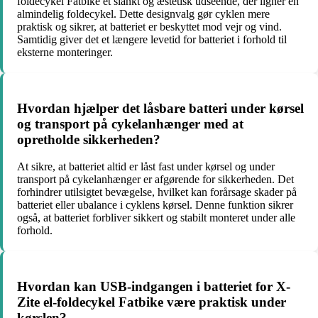
foldecykel Fatbike et slankt og æstetisk udseende, der ligner en
almindelig foldecykel. Dette designvalg gør cyklen mere
praktisk og sikrer, at batteriet er beskyttet mod vejr og vind.
Samtidig giver det et længere levetid for batteriet i forhold til
eksterne monteringer.
Hvordan hjælper det låsbare batteri under kørsel
og transport på cykelanhænger med at
opretholde sikkerheden?
At sikre, at batteriet altid er låst fast under kørsel og under
transport på cykelanhænger er afgørende for sikkerheden. Det
forhindrer utilsigtet bevægelse, hvilket kan forårsage skader på
batteriet eller ubalance i cyklens kørsel. Denne funktion sikrer
også, at batteriet forbliver sikkert og stabilt monteret under alle
forhold.
Hvordan kan USB-indgangen i batteriet for X-
Zite el-foldecykel Fatbike være praktisk under
kørslen?