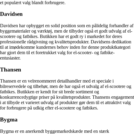
et populært valg blandt forbrugere.
Davidsen
Davidsen har opbygget en solid position som en pålidelig forhandler af
byggematerialer og værktøj, men de tilbyder også et godt udvalg af el-
scootere og fatbikes. Butikken har et godt ry i markedet for deres
professionelle rådgivning og kvalitetsprodukter. Davidsens dedikation
til at imødekomme kundernes behov inden for denne produktkategori
har gjort dem til et foretrukket valg for el-scooter- og fatbike-
entusiaster.
Thansen
Thansen er en velrenommeret detailhandler med et speciale i
bilreservedele og tilbehør, men de har også et udvalg af el-scootere og
fatbikes. Butikken er kendt for sit brede sortiment og
konkurrencedygtige priser på kvalitetsprodukter. Thansens engagement
i at tilbyde et varieret udvalg af produkter gør dem til et attraktivt valg
for forbrugere på udkig efter el-scootere og fatbikes.
Bygma
Bygma er en anerkendt byggemarkedskæde med en stærk