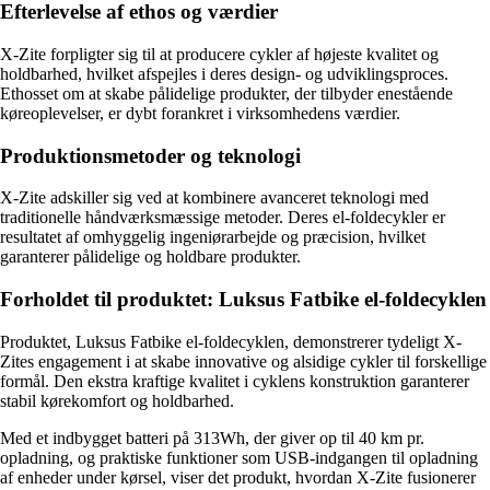
Efterlevelse af ethos og værdier
X-Zite forpligter sig til at producere cykler af højeste kvalitet og
holdbarhed, hvilket afspejles i deres design- og udviklingsproces.
Ethosset om at skabe pålidelige produkter, der tilbyder enestående
køreoplevelser, er dybt forankret i virksomhedens værdier.
Produktionsmetoder og teknologi
X-Zite adskiller sig ved at kombinere avanceret teknologi med
traditionelle håndværksmæssige metoder. Deres el-foldecykler er
resultatet af omhyggelig ingeniørarbejde og præcision, hvilket
garanterer pålidelige og holdbare produkter.
Forholdet til produktet: Luksus Fatbike el-foldecyklen
Produktet, Luksus Fatbike el-foldecyklen, demonstrerer tydeligt X-
Zites engagement i at skabe innovative og alsidige cykler til forskellige
formål. Den ekstra kraftige kvalitet i cyklens konstruktion garanterer
stabil kørekomfort og holdbarhed.
Med et indbygget batteri på 313Wh, der giver op til 40 km pr.
opladning, og praktiske funktioner som USB-indgangen til opladning
af enheder under kørsel, viser det produkt, hvordan X-Zite fusionerer