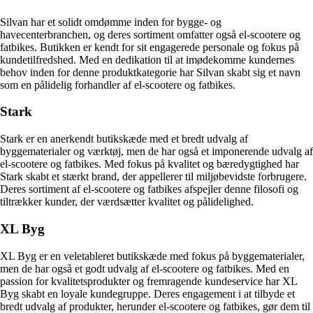
Silvan har et solidt omdømme inden for bygge- og
havecenterbranchen, og deres sortiment omfatter også el-scootere og
fatbikes. Butikken er kendt for sit engagerede personale og fokus på
kundetilfredshed. Med en dedikation til at imødekomme kundernes
behov inden for denne produktkategorie har Silvan skabt sig et navn
som en pålidelig forhandler af el-scootere og fatbikes.
Stark
Stark er en anerkendt butikskæde med et bredt udvalg af
byggematerialer og værktøj, men de har også et imponerende udvalg af
el-scootere og fatbikes. Med fokus på kvalitet og bæredygtighed har
Stark skabt et stærkt brand, der appellerer til miljøbevidste forbrugere.
Deres sortiment af el-scootere og fatbikes afspejler denne filosofi og
tiltrækker kunder, der værdsætter kvalitet og pålidelighed.
XL Byg
XL Byg er en veletableret butikskæde med fokus på byggematerialer,
men de har også et godt udvalg af el-scootere og fatbikes. Med en
passion for kvalitetsprodukter og fremragende kundeservice har XL
Byg skabt en loyale kundegruppe. Deres engagement i at tilbyde et
bredt udvalg af produkter, herunder el-scootere og fatbikes, gør dem til