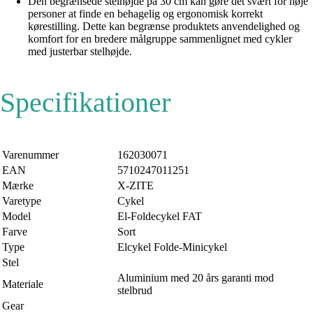
Den begrænsede stelhøjde på 30 cm kan gøre det svært for høje
personer at finde en behagelig og ergonomisk korrekt
kørestilling. Dette kan begrænse produktets anvendelighed og
komfort for en bredere målgruppe sammenlignet med cykler
med justerbar stelhøjde.
Specifikationer
Varenummer
162030071
EAN
5710247011251
Mærke
X-ZITE
Varetype
Cykel
Model
El-Foldecykel FAT
Farve
Sort
Type
Elcykel Folde-Minicykel
Stel
Aluminium med 20 års garanti mod
Materiale
stelbrud
Gear