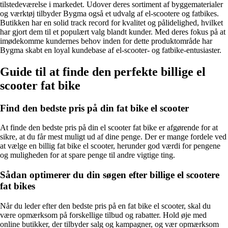
tilstedeværelse i markedet. Udover deres sortiment af byggematerialer
og værktøj tilbyder Bygma også et udvalg af el-scootere og fatbikes.
Butikken har en solid track record for kvalitet og pålidelighed, hvilket
har gjort dem til et populært valg blandt kunder. Med deres fokus på at
imødekomme kundernes behov inden for dette produktområde har
Bygma skabt en loyal kundebase af el-scooter- og fatbike-entusiaster.
Guide til at finde den perfekte billige el
scooter fat bike
Find den bedste pris på din fat bike el scooter
At finde den bedste pris på din el scooter fat bike er afgørende for at
sikre, at du får mest muligt ud af dine penge. Der er mange fordele ved
at vælge en billig fat bike el scooter, herunder god værdi for pengene
og muligheden for at spare penge til andre vigtige ting.
Sådan optimerer du din søgen efter billige el scootere
fat bikes
Når du leder efter den bedste pris på en fat bike el scooter, skal du
være opmærksom på forskellige tilbud og rabatter. Hold øje med
online butikker, der tilbyder salg og kampagner, og vær opmærksom