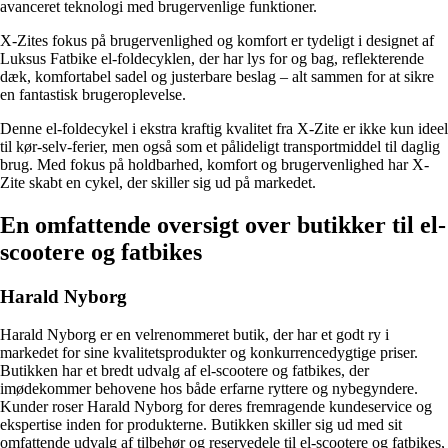
avanceret teknologi med brugervenlige funktioner.
X-Zites fokus på brugervenlighed og komfort er tydeligt i designet af
Luksus Fatbike el-foldecyklen, der har lys for og bag, reflekterende
dæk, komfortabel sadel og justerbare beslag – alt sammen for at sikre
en fantastisk brugeroplevelse.
Denne el-foldecykel i ekstra kraftig kvalitet fra X-Zite er ikke kun ideel
til kør-selv-ferier, men også som et pålideligt transportmiddel til daglig
brug. Med fokus på holdbarhed, komfort og brugervenlighed har X-
Zite skabt en cykel, der skiller sig ud på markedet.
En omfattende oversigt over butikker til el-
scootere og fatbikes
Harald Nyborg
Harald Nyborg er en velrenommeret butik, der har et godt ry i
markedet for sine kvalitetsprodukter og konkurrencedygtige priser.
Butikken har et bredt udvalg af el-scootere og fatbikes, der
imødekommer behovene hos både erfarne ryttere og nybegyndere.
Kunder roser Harald Nyborg for deres fremragende kundeservice og
ekspertise inden for produkterne. Butikken skiller sig ud med sit
omfattende udvalg af tilbehør og reservedele til el-scootere og fatbikes,