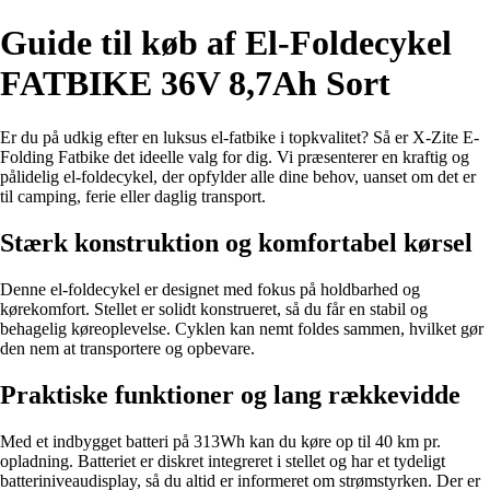
Guide til køb af El-Foldecykel
FATBIKE 36V 8,7Ah Sort
Er du på udkig efter en luksus el-fatbike i topkvalitet? Så er X-Zite E-
Folding Fatbike det ideelle valg for dig. Vi præsenterer en kraftig og
pålidelig el-foldecykel, der opfylder alle dine behov, uanset om det er
til camping, ferie eller daglig transport.
Stærk konstruktion og komfortabel kørsel
Denne el-foldecykel er designet med fokus på holdbarhed og
kørekomfort. Stellet er solidt konstrueret, så du får en stabil og
behagelig køreoplevelse. Cyklen kan nemt foldes sammen, hvilket gør
den nem at transportere og opbevare.
Praktiske funktioner og lang rækkevidde
Med et indbygget batteri på 313Wh kan du køre op til 40 km pr.
opladning. Batteriet er diskret integreret i stellet og har et tydeligt
batteriniveaudisplay, så du altid er informeret om strømstyrken. Der er