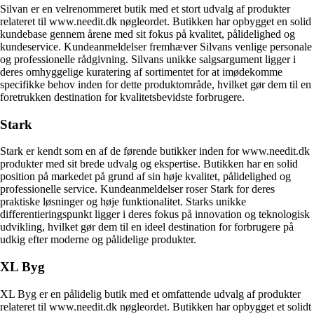
Silvan er en velrenommeret butik med et stort udvalg af produkter
relateret til www.needit.dk nøgleordet. Butikken har opbygget en solid
kundebase gennem årene med sit fokus på kvalitet, pålidelighed og
kundeservice. Kundeanmeldelser fremhæver Silvans venlige personale
og professionelle rådgivning. Silvans unikke salgsargument ligger i
deres omhyggelige kuratering af sortimentet for at imødekomme
specifikke behov inden for dette produktområde, hvilket gør dem til en
foretrukken destination for kvalitetsbevidste forbrugere.
Stark
Stark er kendt som en af de førende butikker inden for www.needit.dk
produkter med sit brede udvalg og ekspertise. Butikken har en solid
position på markedet på grund af sin høje kvalitet, pålidelighed og
professionelle service. Kundeanmeldelser roser Stark for deres
praktiske løsninger og høje funktionalitet. Starks unikke
differentieringspunkt ligger i deres fokus på innovation og teknologisk
udvikling, hvilket gør dem til en ideel destination for forbrugere på
udkig efter moderne og pålidelige produkter.
XL Byg
XL Byg er en pålidelig butik med et omfattende udvalg af produkter
relateret til www.needit.dk nøgleordet. Butikken har opbygget et solidt