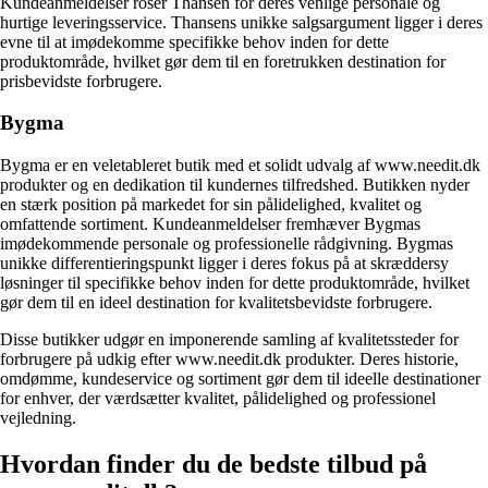
Kundeanmeldelser roser Thansen for deres venlige personale og
hurtige leveringsservice. Thansens unikke salgsargument ligger i deres
evne til at imødekomme specifikke behov inden for dette
produktområde, hvilket gør dem til en foretrukken destination for
prisbevidste forbrugere.
Bygma
Bygma er en veletableret butik med et solidt udvalg af www.needit.dk
produkter og en dedikation til kundernes tilfredshed. Butikken nyder
en stærk position på markedet for sin pålidelighed, kvalitet og
omfattende sortiment. Kundeanmeldelser fremhæver Bygmas
imødekommende personale og professionelle rådgivning. Bygmas
unikke differentieringspunkt ligger i deres fokus på at skræddersy
løsninger til specifikke behov inden for dette produktområde, hvilket
gør dem til en ideel destination for kvalitetsbevidste forbrugere.
Disse butikker udgør en imponerende samling af kvalitetssteder for
forbrugere på udkig efter www.needit.dk produkter. Deres historie,
omdømme, kundeservice og sortiment gør dem til ideelle destinationer
for enhver, der værdsætter kvalitet, pålidelighed og professionel
vejledning.
Hvordan finder du de bedste tilbud på