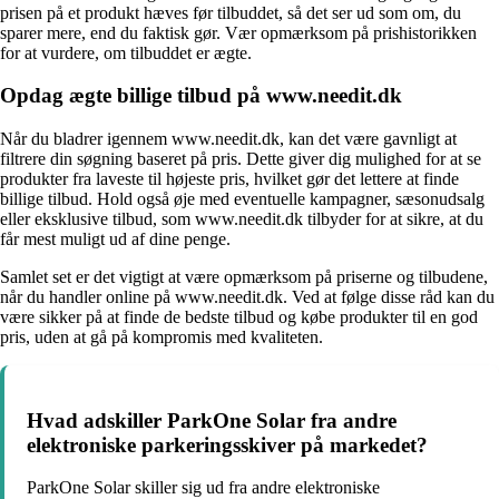
prisen på et produkt hæves før tilbuddet, så det ser ud som om, du
sparer mere, end du faktisk gør. Vær opmærksom på prishistorikken
for at vurdere, om tilbuddet er ægte.
Opdag ægte billige tilbud på www.needit.dk
Når du bladrer igennem www.needit.dk, kan det være gavnligt at
filtrere din søgning baseret på pris. Dette giver dig mulighed for at se
produkter fra laveste til højeste pris, hvilket gør det lettere at finde
billige tilbud. Hold også øje med eventuelle kampagner, sæsonudsalg
eller eksklusive tilbud, som www.needit.dk tilbyder for at sikre, at du
får mest muligt ud af dine penge.
Samlet set er det vigtigt at være opmærksom på priserne og tilbudene,
når du handler online på www.needit.dk. Ved at følge disse råd kan du
være sikker på at finde de bedste tilbud og købe produkter til en god
pris, uden at gå på kompromis med kvaliteten.
Hvad adskiller ParkOne Solar fra andre
elektroniske parkeringsskiver på markedet?
ParkOne Solar skiller sig ud fra andre elektroniske