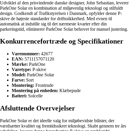
Udviklet af den prisvindende danske designer, John Sebastian, leverer
ParkOne Solar en kombination af miljøvenlig teknologi og stilfuldt
design. Godkendt af Trafikstyrelsen i Danmark, opfylder denne P-
skive de højeste standarder for driftssikkerhed. Med evnen til
automatisk at indstille sig til det nærmeste kvarter efter din
parkeringstid, eliminerer ParkOne Solar behovet for manuel justering.
Konkurrencefortræde og Specifikationer
Varenummer:
42677
EAN:
5711157071120
Mærke:
ParkOne
Varetype:
P-skive
Model:
ParkOne Solar
Farve:
Sort
Montering:
Frontrude
Montering på enheden:
Klæbepude
Batteri:
Solcelle
Afsluttende Overvejelser
ParkOne Solar er det ideelle valg for miljøbevidste bilister, der
værdsætter kvalitet og fremtidssikret teknologi. Skabt gennem tre års