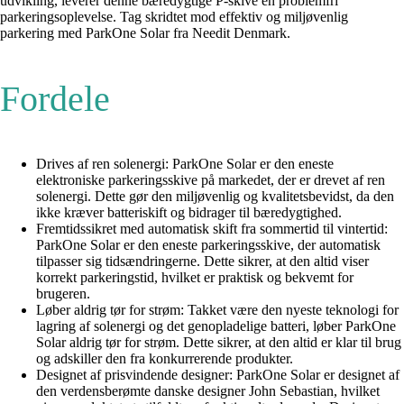
udvikling, leverer denne bæredygtige P-skive en problemfri
parkeringsoplevelse. Tag skridtet mod effektiv og miljøvenlig
parkering med ParkOne Solar fra Needit Denmark.
Fordele
Drives af ren solenergi: ParkOne Solar er den eneste
elektroniske parkeringsskive på markedet, der er drevet af ren
solenergi. Dette gør den miljøvenlig og kvalitetsbevidst, da den
ikke kræver batteriskift og bidrager til bæredygtighed.
Fremtidssikret med automatisk skift fra sommertid til vintertid:
ParkOne Solar er den eneste parkeringsskive, der automatisk
tilpasser sig tidsændringerne. Dette sikrer, at den altid viser
korrekt parkeringstid, hvilket er praktisk og bekvemt for
brugeren.
Løber aldrig tør for strøm: Takket være den nyeste teknologi for
lagring af solenergi og det genopladelige batteri, løber ParkOne
Solar aldrig tør for strøm. Dette sikrer, at den altid er klar til brug
og adskiller den fra konkurrerende produkter.
Designet af prisvindende designer: ParkOne Solar er designet af
den verdensberømte danske designer John Sebastian, hvilket