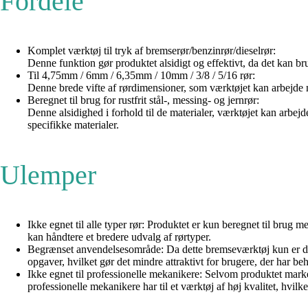
Fordele
Komplet værktøj til tryk af bremserør/benzinrør/dieselrør:
Denne funktion gør produktet alsidigt og effektivt, da det kan br
Til 4,75mm / 6mm / 6,35mm / 10mm / 3/8 / 5/16 rør:
Denne brede vifte af rørdimensioner, som værktøjet kan arbejde med
Beregnet til brug for rustfrit stål-, messing- og jernrør:
Denne alsidighed i forhold til de materialer, værktøjet kan arbejde 
specifikke materialer.
Ulemper
Ikke egnet til alle typer rør: Produktet er kun beregnet til brug 
kan håndtere et bredere udvalg af rørtyper.
Begrænset anvendelsesområde: Da dette bremseværktøj kun er desig
opgaver, hvilket gør det mindre attraktivt for brugere, der har beh
Ikke egnet til professionelle mekanikere: Selvom produktet marke
professionelle mekanikere har til et værktøj af høj kvalitet, hvil