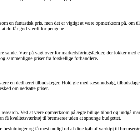
som en fantastisk pris, men det er vigtigt at være opmærksom på, om tilb
e, at du får god værdi for pengene.
ære sande. Vær på vagt over for markedsføringsfælder, der lokker med eks
og sammenligne priser fra forskellige forhandlere.
t være en dedikeret tilbudsjæger. Hold øje med sæsonudsalg, tilbudsdage 
besked om nedsatte priser.
research. Ved at være opmærksom på ægte billige tilbud og undgå marked
an få kvalitetsværktøj til bremserør uden at sprænge budgettet.
 beslutninger og få mest muligt ud af dine køb af værktøj til bremserør.