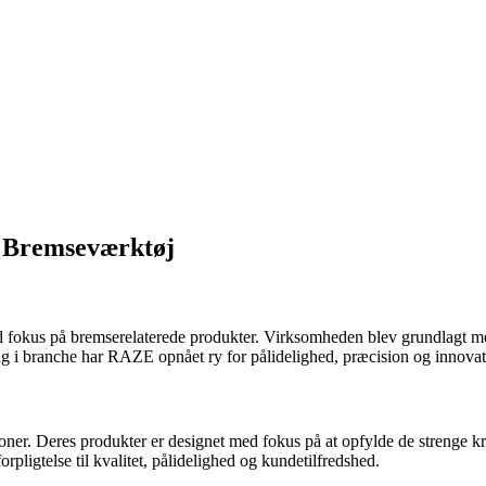
t Bremseværktøj
ed fokus på bremserelaterede produkter. Virksomheden blev grundlagt m
ing i branche har RAZE opnået ry for pålidelighed, præcision og innovat
ioner. Deres produkter er designet med fokus på at opfylde de strenge krav
pligtelse til kvalitet, pålidelighed og kundetilfredshed.