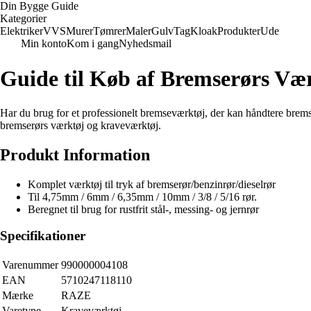
Din Bygge Guide
Kategorier
Elektriker
VVS
Murer
Tømrer
Maler
Gulv
Tag
Kloak
Produkter
Ude
Min konto
Kom i gang
Nyhedsmail
Guide til Køb af Bremserørs Vær
Har du brug for et professionelt bremseværktøj, der kan håndtere bremser
bremserørs værktøj og kraveværktøj.
Produkt Information
Komplet værktøj til tryk af bremserør/benzinrør/dieselrør
Til 4,75mm / 6mm / 6,35mm / 10mm / 3/8 / 5/16 rør.
Beregnet til brug for rustfrit stål-, messing- og jernrør
Specifikationer
Varenummer
990000004108
EAN
5710247118110
Mærke
RAZE
Varetype
Kraveværktøj