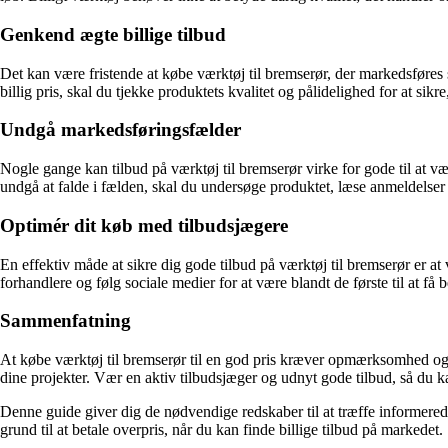
Genkend ægte billige tilbud
Det kan være fristende at købe værktøj til bremserør, der markedsføres 
billig pris, skal du tjekke produktets kvalitet og pålidelighed for at sikr
Undgå markedsføringsfælder
Nogle gange kan tilbud på værktøj til bremserør virke for gode til at v
undgå at falde i fælden, skal du undersøge produktet, læse anmeldelser 
Optimér dit køb med tilbudsjægere
En effektiv måde at sikre dig gode tilbud på værktøj til bremserør er a
forhandlere og følg sociale medier for at være blandt de første til at få 
Sammenfatning
At købe værktøj til bremserør til en god pris kræver opmærksomhed og 
dine projekter. Vær en aktiv tilbudsjæger og udnyt gode tilbud, så du k
Denne guide giver dig de nødvendige redskaber til at træffe informerede
grund til at betale overpris, når du kan finde billige tilbud på markedet.