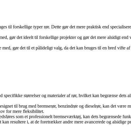
uges til forskellige typer rør. Dette gør det mere praktisk end speciali
, gør det ideelt til forskellige projekter og gør det mere alsidigt end v
med, gør det til et pålideligt valg, da det kan bruges til en bred vifte af 
med specifikke størrelser og materialer af rør, hvilket kan begrænse dets
net til brug med bremserør, benzindrør og dieselrør, kan det være mind
ov for mere fleksibilitet.
dsføres som et professionelt bremseværktøj, kan dets begrænsede funktio
ket kan resultere i, at de foretrækker andre mere avancerede og alsidige 