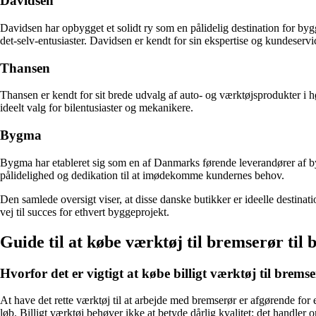
Davidsen
Davidsen har opbygget et solidt ry som en pålidelig destination for by
det-selv-entusiaster. Davidsen er kendt for sin ekspertise og kundeservi
Thansen
Thansen er kendt for sit brede udvalg af auto- og værktøjsprodukter i hø
ideelt valg for bilentusiaster og mekanikere.
Bygma
Bygma har etableret sig som en af Danmarks førende leverandører af byg
pålidelighed og dedikation til at imødekomme kundernes behov.
Den samlede oversigt viser, at disse danske butikker er ideelle destinat
vej til succes for ethvert byggeprojekt.
Guide til at købe værktøj til bremserør til bi
Hvorfor det er vigtigt at købe billigt værktøj til brems
At have det rette værktøj til at arbejde med bremserør er afgørende for e
løb. Billigt værktøj behøver ikke at betyde dårlig kvalitet; det handler 