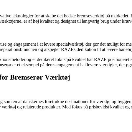
e teknologier for at skabe det bedste bremseværktøj på markedet. Hve
værktøjerne, er af høj kvalitet og designet til langvarig brug under kræ
 og engagement i at levere specialværktøj, der gør det muligt for mekan
lreparationsbranchen og afspejler RAZEs dedikation til at levere baneb
tionsmetoder og et dedikeret fokus på kvalitet har RAZE positioneret s
erør er et eksempel på deres engagement i at levere værktøjer, der øger
 for Bremserør Værktøj
g som en af danskernes foretrukne destinationer for værktøj og byggema
 værktøj og relaterede produkter. Med fokus på prisbevidst kvalitet og e