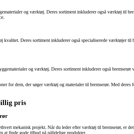
ggematerialer og værktøj. Deres sortiment inkluderer også værktøj til 
ce.
j kvalitet. Deres sortiment inkluderer også specialiserede værktøjer til
gematerialer og værktøj. Deres sortiment inkluderer også bremserør vær
ioner for dem, der søger værktøj og materialer til bremserør. Med deres f
llig pris
erør
thvert mekanisk projekt. Når du leder efter værktøj til bremserør, er det 
om at finde gode tilbud på pålidelige produkter.