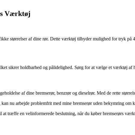
rs Værktøj
ifikke størrelser af dine rør. Dette værktøj tilbyder mulighed for tryk 
ilket sikrer holdbarhed og pålidelighed. Sørg for at vælge et værktøj af h
eholdelse af dine bremserør, benzrør og dieselrør. Med de rette størrels
eg kan nu arbejde problemfrit med mine bremserør uden bekymring om kv
il at træffe en velinformerede beslutning, når du køber bremserørs værkt