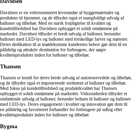
Davidsen
Davidsen er en velrenommeret leverandør af byggematerialer og
produkter til hjemmet, og de tilbyder også et mangfoldigt udvalg af
balloner og tilbehør. Med en stærk forpligtelse til kvalitet og
kundetilfredshed har Davidsen opbygget et solidt omdømme på
markedet. Davidsen tilbyder et bredt udvalg af balloner, herunder
balloner med LED-lys og balloner med forskellige farver og mønstre.
Deres dedikation til at imødekomme kundernes behov gør dem til en
pålidelig og attraktiv destination for forbrugere, der søger
kvalitetsprodukter inden for balloner og tilbehør.
Thansen
Thansen er kendt for deres brede udvalg af autoreservedele og tilbehør,
og de tilbyder også et imponerende sortiment af balloner og tilbehør.
Med fokus på kundetilfredshed og produktkvalitet har Thansen
opbygget et solidt omdømme på markedet. Virksomheden tilbyder et
omfattende udvalg af balloner, herunder helium til balloner og balloner
med LED-lys. Deres engagement i kvalitet og innovation gør dem til
en pålidelig og favoriseret forhandler for forbrugere på udkig efter
kvalitetsprodukter inden for balloner og tilbehør.
Bygma