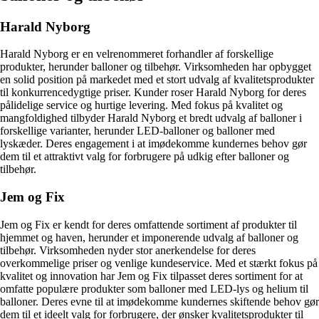
Harald Nyborg
Harald Nyborg er en velrenommeret forhandler af forskellige
produkter, herunder balloner og tilbehør. Virksomheden har opbygget
en solid position på markedet med et stort udvalg af kvalitetsprodukter
til konkurrencedygtige priser. Kunder roser Harald Nyborg for deres
pålidelige service og hurtige levering. Med fokus på kvalitet og
mangfoldighed tilbyder Harald Nyborg et bredt udvalg af balloner i
forskellige varianter, herunder LED-balloner og balloner med
lyskæder. Deres engagement i at imødekomme kundernes behov gør
dem til et attraktivt valg for forbrugere på udkig efter balloner og
tilbehør.
Jem og Fix
Jem og Fix er kendt for deres omfattende sortiment af produkter til
hjemmet og haven, herunder et imponerende udvalg af balloner og
tilbehør. Virksomheden nyder stor anerkendelse for deres
overkommelige priser og venlige kundeservice. Med et stærkt fokus på
kvalitet og innovation har Jem og Fix tilpasset deres sortiment for at
omfatte populære produkter som balloner med LED-lys og helium til
balloner. Deres evne til at imødekomme kundernes skiftende behov gør
dem til et ideelt valg for forbrugere, der ønsker kvalitetsprodukter til