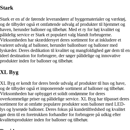
Stark
Stark er en af de førende leverandører af byggematerialer og værktøj,
og de tilbyder også et omfattende udvalg af produkter til hjemmet og
haven, herunder balloner og tilbehør. Med et ry for høj kvalitet og
pålidelig service er Stark et populært valg blandt forbrugerne.
Virksomheden har skræddersyet deres sortiment for at inkludere et
varieret udvalg af balloner, herunder ballonbuer og balloner med
lyskæder. Deres dedikation til kvalitet og mangfoldighed gør dem til en
ideel destination for forbrugere, der søger pålidelige og innovative
produkter inden for balloner og tilbehør.
XL Byg
XL Byg er kendt for deres brede udvalg af produkter til hus og have,
og de tilbyder også et imponerende sortiment af balloner og tilbehør.
Virksomheden har opbygget et solidt omdømme for deres
overkommelige priser og pålidelige service. XL Byg har tilpasset deres
sortiment for at omfatte populære produkter som balloner med LED-
lys og lyserøde balloner. Deres fokus på kundetilfredshed og kvalitet
gør dem til en foretrukken forhandler for forbrugere på udkig efter
kvalitetsprodukter inden for balloner og tilbehør.