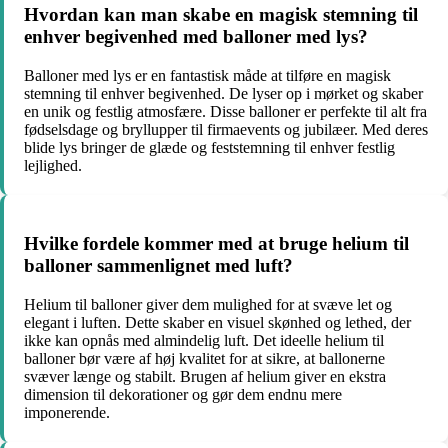
Hvordan kan man skabe en magisk stemning til
enhver begivenhed med balloner med lys?
Balloner med lys er en fantastisk måde at tilføre en magisk
stemning til enhver begivenhed. De lyser op i mørket og skaber
en unik og festlig atmosfære. Disse balloner er perfekte til alt fra
fødselsdage og bryllupper til firmaevents og jubilæer. Med deres
blide lys bringer de glæde og feststemning til enhver festlig
lejlighed.
Hvilke fordele kommer med at bruge helium til
balloner sammenlignet med luft?
Helium til balloner giver dem mulighed for at svæve let og
elegant i luften. Dette skaber en visuel skønhed og lethed, der
ikke kan opnås med almindelig luft. Det ideelle helium til
balloner bør være af høj kvalitet for at sikre, at ballonerne
svæver længe og stabilt. Brugen af helium giver en ekstra
dimension til dekorationer og gør dem endnu mere
imponerende.