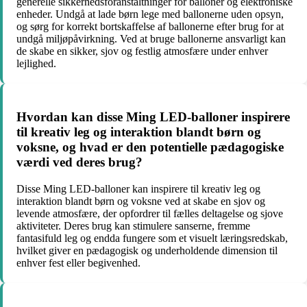
generelle sikkerhedsforanstaltninger for balloner og elektroniske
enheder. Undgå at lade børn lege med ballonerne uden opsyn,
og sørg for korrekt bortskaffelse af ballonerne efter brug for at
undgå miljøpåvirkning. Ved at bruge ballonerne ansvarligt kan
de skabe en sikker, sjov og festlig atmosfære under enhver
lejlighed.
Hvordan kan disse Ming LED-balloner inspirere
til kreativ leg og interaktion blandt børn og
voksne, og hvad er den potentielle pædagogiske
værdi ved deres brug?
Disse Ming LED-balloner kan inspirere til kreativ leg og
interaktion blandt børn og voksne ved at skabe en sjov og
levende atmosfære, der opfordrer til fælles deltagelse og sjove
aktiviteter. Deres brug kan stimulere sanserne, fremme
fantasifuld leg og endda fungere som et visuelt læringsredskab,
hvilket giver en pædagogisk og underholdende dimension til
enhver fest eller begivenhed.