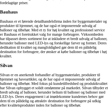
fordelagtige priser.
Bauhaus
Bauhaus er et førende detailhandelsfirma inden for byggematerialer og
produkter til hjemmet, og de har også et imponerende udvalg af
balloner og tilbehør. Med et ry for høj kvalitet og professionel service
er Bauhaus et foretrukket valg for mange forbrugere. Virksomheden
har tilpasset deres sortiment for at inkludere et bredt udvalg af balloner,
herunder balloner med LED-lys og forskellige farver og former. Deres
dedikation til kvalitet og mangfoldighed gør dem til en pålidelig
destination for forbrugere, der ønsker at købe balloner og tilbehør i høj
kvalitet.
Silvan
Silvan er en anerkendt forhandler af byggematerialer, produkter til
hjemmet og haveartikler, og de har også et imponerende udvalg af
balloner og tilbehør. Med fokus på kundetilfredshed og produktkvalitet
har Silvan opbygget et solidt omdømme på markedet. Silvan tilbyder et
bredt udvalg af balloner, herunder helium til balloner og balloner med
LED-lys. Deres engagement i at imødekomme kundernes behov gør
dem til en pålidelig og attraktiv destination for forbrugere på udkig
efter kvalitetsprodukter inden for balloner og tilbehør.