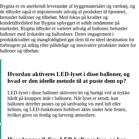
Bygma er en anerkendt leverandør af byggematerialer og værktøj, og
de tilbyder også et imponerende udvalg af produkter til hjemmet,
herunder balloner og tilbehør. Med fokus på kvalitet og
kundetilfredshed har Bygma opbygget et solidt omdømme på
markedet. Bygma tilbyder et varieret udvalg af balloner, herunder
balloner med lyskæder og ballonbuer. Deres engagement i
produktkvalitet og mangfoldighed gør dem til en ideel destination for
forbrugere på udkig efter pålidelige og innovative produkter inden for
balloner og tilbehør.
Hvordan aktiveres LED-lyset i disse balloner, og
hvad er den ideelle metode til at puste dem op?
LED-lyset i disse balloner aktiveres let og hurtigt ved at trykke
hårdt på knappen inde i ballonen. Når lyset er tændt, kan
ballonen derefter pustes op på sædvanlig vis med luft eller
helium, og LED-funktionen forbliver aktiv under hele festen,
hvilket giver en festlig og farverig atmosfære.