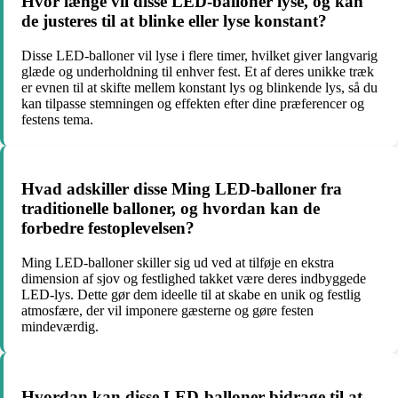
Hvor længe vil disse LED-balloner lyse, og kan
de justeres til at blinke eller lyse konstant?
Disse LED-balloner vil lyse i flere timer, hvilket giver langvarig
glæde og underholdning til enhver fest. Et af deres unikke træk
er evnen til at skifte mellem konstant lys og blinkende lys, så du
kan tilpasse stemningen og effekten efter dine præferencer og
festens tema.
Hvad adskiller disse Ming LED-balloner fra
traditionelle balloner, og hvordan kan de
forbedre festoplevelsen?
Ming LED-balloner skiller sig ud ved at tilføje en ekstra
dimension af sjov og festlighed takket være deres indbyggede
LED-lys. Dette gør dem ideelle til at skabe en unik og festlig
atmosfære, der vil imponere gæsterne og gøre festen
mindeværdig.
Hvordan kan disse LED-balloner bidrage til at