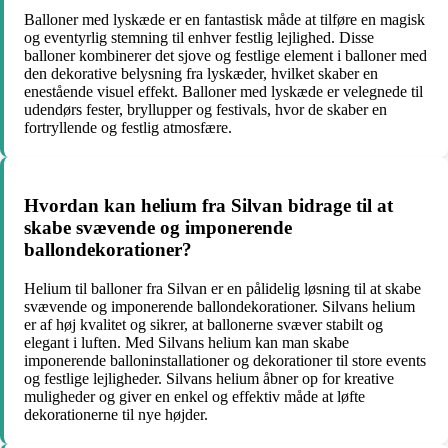
Balloner med lyskæde er en fantastisk måde at tilføre en magisk
og eventyrlig stemning til enhver festlig lejlighed. Disse
balloner kombinerer det sjove og festlige element i balloner med
den dekorative belysning fra lyskæder, hvilket skaber en
enestående visuel effekt. Balloner med lyskæde er velegnede til
udendørs fester, bryllupper og festivals, hvor de skaber en
fortryllende og festlig atmosfære.
Hvordan kan helium fra Silvan bidrage til at
skabe svævende og imponerende
ballondekorationer?
Helium til balloner fra Silvan er en pålidelig løsning til at skabe
svævende og imponerende ballondekorationer. Silvans helium
er af høj kvalitet og sikrer, at ballonerne svæver stabilt og
elegant i luften. Med Silvans helium kan man skabe
imponerende balloninstallationer og dekorationer til store events
og festlige lejligheder. Silvans helium åbner op for kreative
muligheder og giver en enkel og effektiv måde at løfte
dekorationerne til nye højder.