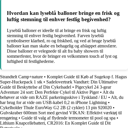
Hvordan kan lyseblå balloner bringe en frisk og
luftig stemning til enhver festlig begivenhed?
Lyseblå balloner er ideelle til at bringe en frisk og luftig
stemning til enhver festlig begivenhed. Farven lyseblå
symboliserer klarhed, ro og friskhed, og ved at bruge lyseblå
balloner kan man skabe en behagelig og afslappet atmosfære.
Disse balloner er velegnede til alt fra baby showers til
sommerfester, hvor de bringer en velkommen touch af lyst og
luftighed til festlighederne.
Strandtelt Camp+nature
•
Komplet Guide til Køb af Sugekop f. Hagus
Super-Huckepack 1 stk
•
Sadelovertræk Vandtæt: Din Ultimative
Guide til Beskyttelse af Din Cykelsadel
•
Pigecykel 24 3-gear
Adventure 24 sort: Den Perfekte Cykel til Aktive Piger
•
Alt du
behøver at vide om RAZE parkeringsskive i Tyskland / EU
•
Alt, du
har brug for at vide om USB-kabel 0,2 m iPhone Lightning
•
Cykelholder Thule EuroWay G2 2B (2 cykler) 13 pin 920020
•
Gulvskraber 600mm Sort med gevind VIKAN: Effektivt værktøj til
rengøring
•
Guide til valg af flydende termometer til pool og spa
•
Lithium Knapcellebatteri, CR2016: En Komplet Guide til Dit