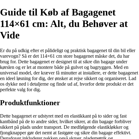
Guide til Køb af Bagagenet
114×61 cm: Alt, du Behøver at
Vide
Er du på udkig efter et pålideligt og praktisk bagagenet til din bil eller
varevogn? Så er det 114×61 cm store bagagenet måske det, du har
brug for. Dette bagagenet er designet til at sikre din bagage under
kørslen og er let at montere både på gulvet og bagryggen. Med en
universal model, der kræver få minutter at installere, er dette bagagenet
en ideel løsning for dig, der ønsker at rejse sikkert og organiseret. Lad
os dykke ned i detaljerne og finde ud af, hvorfor dette produkt er det
perfekte valg for dig.
Produktfunktioner
Dette bagagenet er udstyret med en elastikkant på to sider og fast
kantbånd på de to andre sider, hvilket sikrer, at din bagage forbliver
sikkert på plads under transport. De medfølgende elastikløkker og
fjongknapper gør det nemt at fastgøre og sikre din bagage effektivt.
Derudover inkluderer pakken også skruer, plademøtrik og