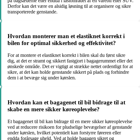
på bagsæderne eller endda i lastområdet af en varebil eller SUV.
Derfor kan det være en alsidig løsning til at organisere og sikre
transporterede genstande.
Hvordan monterer man et elastiknet korrekt i
bilen for optimal sikkerhed og effektivitet?
For at montere et elastiknet korrekt i bilen skal du først sikre
dig, at det er stramt og sikkert fastgjort i bagagerummet eller det
ønskede område. Det er vigtigt at strække nettet ordentligt for at
sikre, at det kan holde genstande sikkert på plads og forhindre
dem i at bevæge sig under kørslen.
Hvordan kan et bagagenet til bil bidrage til at
skabe en mere sikker køreoplevelse?
Et bagagenet til bil kan bidrage til en mere sikker køreoplevelse
ved at reducere risikoen for pludselige bevægelser af genstande
under kørslen, hvilket potentielt kan forstyrre føreren eller
endda forårsage uheld. Ved at holde bagagen sikret og