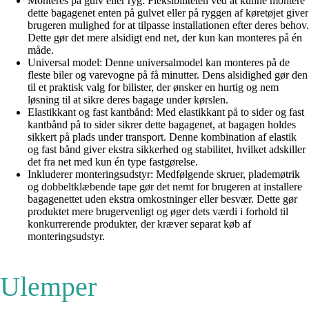
Monteres på gulv eller ryg: Fleksibiliteten ved at kunne montere
dette bagagenet enten på gulvet eller på ryggen af køretøjet giver
brugeren mulighed for at tilpasse installationen efter deres behov.
Dette gør det mere alsidigt end net, der kun kan monteres på én
måde.
Universal model: Denne universalmodel kan monteres på de
fleste biler og varevogne på få minutter. Dens alsidighed gør den
til et praktisk valg for bilister, der ønsker en hurtig og nem
løsning til at sikre deres bagage under kørslen.
Elastikkant og fast kantbånd: Med elastikkant på to sider og fast
kantbånd på to sider sikrer dette bagagenet, at bagagen holdes
sikkert på plads under transport. Denne kombination af elastik
og fast bånd giver ekstra sikkerhed og stabilitet, hvilket adskiller
det fra net med kun én type fastgørelse.
Inkluderer monteringsudstyr: Medfølgende skruer, plademøtrik
og dobbeltklæbende tape gør det nemt for brugeren at installere
bagagenettet uden ekstra omkostninger eller besvær. Dette gør
produktet mere brugervenligt og øger dets værdi i forhold til
konkurrerende produkter, der kræver separat køb af
monteringsudstyr.
Ulemper