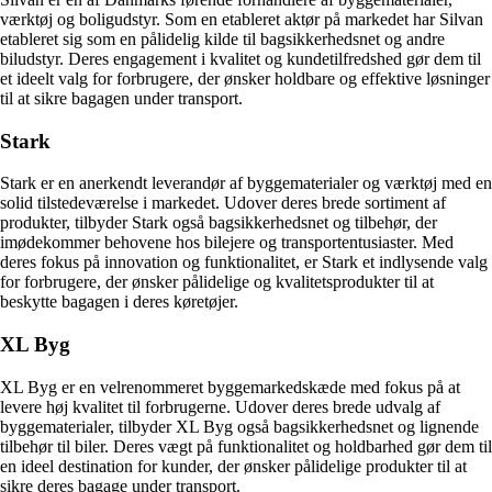
værktøj og boligudstyr. Som en etableret aktør på markedet har Silvan
etableret sig som en pålidelig kilde til bagsikkerhedsnet og andre
biludstyr. Deres engagement i kvalitet og kundetilfredshed gør dem til
et ideelt valg for forbrugere, der ønsker holdbare og effektive løsninger
til at sikre bagagen under transport.
Stark
Stark er en anerkendt leverandør af byggematerialer og værktøj med en
solid tilstedeværelse i markedet. Udover deres brede sortiment af
produkter, tilbyder Stark også bagsikkerhedsnet og tilbehør, der
imødekommer behovene hos bilejere og transportentusiaster. Med
deres fokus på innovation og funktionalitet, er Stark et indlysende valg
for forbrugere, der ønsker pålidelige og kvalitetsprodukter til at
beskytte bagagen i deres køretøjer.
XL Byg
XL Byg er en velrenommeret byggemarkedskæde med fokus på at
levere høj kvalitet til forbrugerne. Udover deres brede udvalg af
byggematerialer, tilbyder XL Byg også bagsikkerhedsnet og lignende
tilbehør til biler. Deres vægt på funktionalitet og holdbarhed gør dem til
en ideel destination for kunder, der ønsker pålidelige produkter til at
sikre deres bagage under transport.