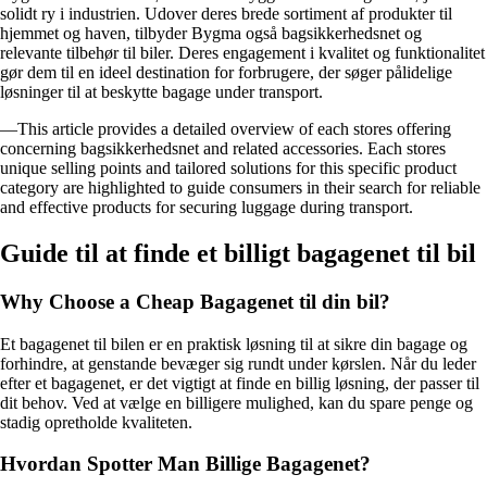
solidt ry i industrien. Udover deres brede sortiment af produkter til
hjemmet og haven, tilbyder Bygma også bagsikkerhedsnet og
relevante tilbehør til biler. Deres engagement i kvalitet og funktionalitet
gør dem til en ideel destination for forbrugere, der søger pålidelige
løsninger til at beskytte bagage under transport.
—This article provides a detailed overview of each stores offering
concerning bagsikkerhedsnet and related accessories. Each stores
unique selling points and tailored solutions for this specific product
category are highlighted to guide consumers in their search for reliable
and effective products for securing luggage during transport.
Guide til at finde et billigt bagagenet til bil
Why Choose a Cheap Bagagenet til din bil?
Et bagagenet til bilen er en praktisk løsning til at sikre din bagage og
forhindre, at genstande bevæger sig rundt under kørslen. Når du leder
efter et bagagenet, er det vigtigt at finde en billig løsning, der passer til
dit behov. Ved at vælge en billigere mulighed, kan du spare penge og
stadig opretholde kvaliteten.
Hvordan Spotter Man Billige Bagagenet?