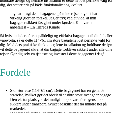
holdbare design og nemme installation er dette net det perfekte valg for
dig, der sætter pris på både funktionalitet og kvalitet.
Jeg har brugt dette bagagenet på mine rejser, og det har
virkelig gjort en forskel. Jeg er tryg ved at vide, at min
bagage er sikkert fastgjort under kørslen. Kan varmt
anbefales! – En Tilfreds Kunde
Så hvis du leder efter et pålideligt og effektivt bagagenet til din bil eller
varevogn, så er dette 114×61 cm store bagagenet det perfekte valg for
dig. Med dets praktiske funktioner, lette installation og holdbare design
vil dette bagagenet sikre, at din bagage forbliver sikkert under alle dine
rejser. Gør dig selv en tjeneste og invester i dette bagagenet i dag!
Fordele
Stor størrelse (114×61 cm): Dette bagagenet har en generøs
størrelse, hvilket gør det ideelt til at sikre store mængder bagage.
Den ekstra plads gør det muligt at opbevare flere genstande
sikkert under transport, hvilket adskiller det fra mindre net på
markedet.