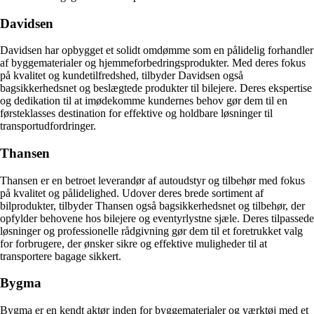
Davidsen
Davidsen har opbygget et solidt omdømme som en pålidelig forhandler
af byggematerialer og hjemmeforbedringsprodukter. Med deres fokus
på kvalitet og kundetilfredshed, tilbyder Davidsen også
bagsikkerhedsnet og beslægtede produkter til bilejere. Deres ekspertise
og dedikation til at imødekomme kundernes behov gør dem til en
førsteklasses destination for effektive og holdbare løsninger til
transportudfordringer.
Thansen
Thansen er en betroet leverandør af autoudstyr og tilbehør med fokus
på kvalitet og pålidelighed. Udover deres brede sortiment af
bilprodukter, tilbyder Thansen også bagsikkerhedsnet og tilbehør, der
opfylder behovene hos bilejere og eventyrlystne sjæle. Deres tilpassede
løsninger og professionelle rådgivning gør dem til et foretrukket valg
for forbrugere, der ønsker sikre og effektive muligheder til at
transportere bagage sikkert.
Bygma
Bygma er en kendt aktør inden for byggematerialer og værktøj med et