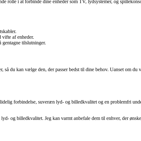
rende rolle i at forbinde dine enheder som TV, lydsystemer, og spille
skabler.
vifte af enheder.
gentagne tilslutninger.
du kan vælge den, der passer bedst til dine behov. Uanset om du vil tils
ig forbindelse, suveræn lyd- og billedkvalitet og en problemfri underh
 og billedkvalitet. Jeg kan varmt anbefale dem til enhver, der ønsker 