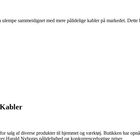
en ulempe sammenlignet med mere pålidelige kabler på markedet. Dette ka
 Kabler
or salg af diverse produkter til hjemmet og værktøj. Butikken har opnåe
r Harald Nyborgs pålidelighed og konkurrencedygtige priser.