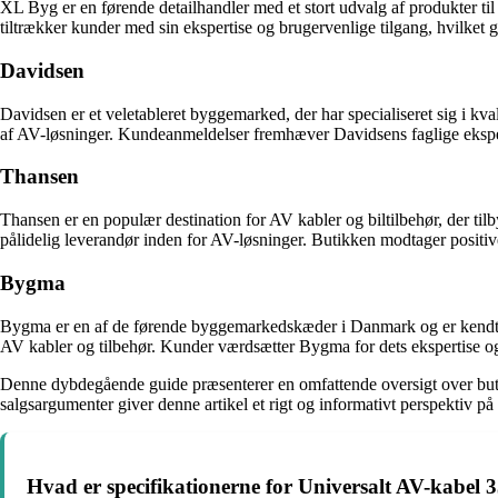
XL Byg er en førende detailhandler med et stort udvalg af produkter t
tiltrækker kunder med sin ekspertise og brugervenlige tilgang, hvilket gø
Davidsen
Davidsen er et veletableret byggemarked, der har specialiseret sig i kv
af AV-løsninger. Kundeanmeldelser fremhæver Davidsens faglige ekspert
Thansen
Thansen er en populær destination for AV kabler og biltilbehør, der til
pålidelig leverandør inden for AV-løsninger. Butikken modtager positive
Bygma
Bygma er en af de førende byggemarkedskæder i Danmark og er kendt fo
AV kabler og tilbehør. Kunder værdsætter Bygma for dets ekspertise og p
Denne dybdegående guide præsenterer en omfattende oversigt over butik
salgsargumenter giver denne artikel et rigt og informativt perspektiv på 
Hvad er specifikationerne for Universalt AV-kabe