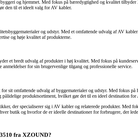
il byggeri og hjemmet. Med fokus på bæredygtighed og kvalitet tilbyde
r den til et ideelt valg for AV kabler.
alitetsbyggematerialer og udstyr. Med et omfattende udvalg af AV kabler
ise og høje kvalitet af produkterne.
byder et bredt udvalg af produkter i høj kvalitet. Med fokus på kundese
 anmeldelser for sin brugervenlige tilgang og professionelle service.
r sit omfattende udvalg af byggematerialer og udstyr. Med fokus på h
ålidelige produktsortiment, hvilket gør det til en ideel destination for
ker, der specialiserer sig i AV kabler og relaterede produkter. Med f
hver butik og hvorfor de er ideelle destinationer for forbrugere, der led
l 33510 fra XZOUND?