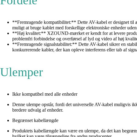
Fordele
**Fremragende kompatibilitet:** Dette AV-kabel er designet til at 
muligt at bruge kablet med forskellige elektroniske enheder uden 
**Høj kvalitet:** XZOUND-mærket er kendt for at levere produkte
problemfri forbindelse og overførsel af lyd og video af høj kvalite
**Fremragende signalstabilitet:** Dette AV-kabel sikrer en stabil o
konkurrerende kabler, der kan opleve interferens eller tab af sign
Ulemper
Ikke kompatibel med alle enheder
Denne ulempe opstår, fordi det universelle AV-kabel muligvis ik
bredere udvalg af enheder.
Begrænset kabellængde
Produktets kabellængde kan være en ulempe, da det kan begrænse 
hvilket kan være tilgængelige fra andre producenter.