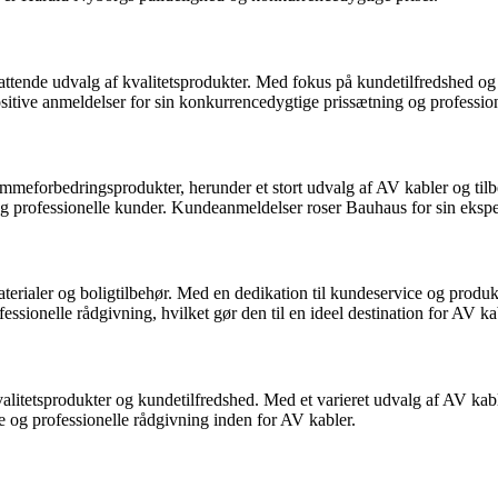
attende udvalg af kvalitetsprodukter. Med fokus på kundetilfredshed og 
itive anmeldelser for sin konkurrencedygtige prissætning og profession
meforbedringsprodukter, herunder et stort udvalg af AV kabler og tilbe
 professionelle kunder. Kundeanmeldelser roser Bauhaus for sin eksper
aterialer og boligtilbehør. Med en dedikation til kundeservice og produ
ssionelle rådgivning, hvilket gør den til en ideel destination for AV ka
tetsprodukter og kundetilfredshed. Med et varieret udvalg af AV kabler 
e og professionelle rådgivning inden for AV kabler.