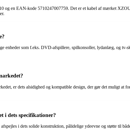
 og en EAN-kode 5710247007759. Det er et kabel af mærket XZOUND o
er.
e?
lige enheder som f.eks. DVD-afspillere, spilkonsoller, lydanlæg, og tv-
 markedet?
rkedet, er dets alsidighed og kompatible design, der gør det muligt at fo
t i dets specifikationer?
 afspejles i dets solide konstruktion, pålidelige ydeevne og støtte t