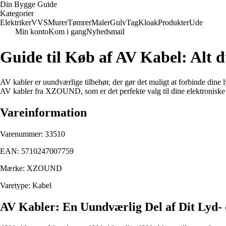
Din Bygge Guide
Kategorier
Elektriker
VVS
Murer
Tømrer
Maler
Gulv
Tag
Kloak
Produkter
Ude
Min konto
Kom i gang
Nyhedsmail
Guide til Køb af AV Kabel: Alt 
AV kabler er uundværlige tilbehør, der gør det muligt at forbinde dine
AV kabler fra XZOUND, som er det perfekte valg til dine elektroniske
Vareinformation
Varenummer: 33510
EAN: 5710247007759
Mærke: XZOUND
Varetype: Kabel
AV Kabler: En Uundværlig Del af Dit Lyd-