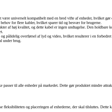
være universelt kompatibelt med en bred vifte af enheder, hvilket gør de
behov for flere kabler, hvilket sparer tid og besvær for brugerne.
r af høj kvalitet, og dette kabel er ingen undtagelse. Den holdbare ko
t.
g pålidelig overførsel af lyd og video, hvilket resulterer i en forbedret
al under brug.
ke passer til alle enheder på markedet. Dette gør produktet mindre attr
fleksibiliteten og placeringen af enhederne, der skal tilsluttes. Dette