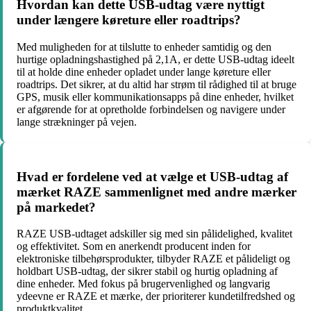
Hvordan kan dette USB-udtag være nyttigt
under længere køreture eller roadtrips?
Med muligheden for at tilslutte to enheder samtidig og den
hurtige opladningshastighed på 2,1A, er dette USB-udtag ideelt
til at holde dine enheder opladet under lange køreture eller
roadtrips. Det sikrer, at du altid har strøm til rådighed til at bruge
GPS, musik eller kommunikationsapps på dine enheder, hvilket
er afgørende for at opretholde forbindelsen og navigere under
lange strækninger på vejen.
Hvad er fordelene ved at vælge et USB-udtag af
mærket RAZE sammenlignet med andre mærker
på markedet?
RAZE USB-udtaget adskiller sig med sin pålidelighed, kvalitet
og effektivitet. Som en anerkendt producent inden for
elektroniske tilbehørsprodukter, tilbyder RAZE et pålideligt og
holdbart USB-udtag, der sikrer stabil og hurtig opladning af
dine enheder. Med fokus på brugervenlighed og langvarig
ydeevne er RAZE et mærke, der prioriterer kundetilfredshed og
produktkvalitet.