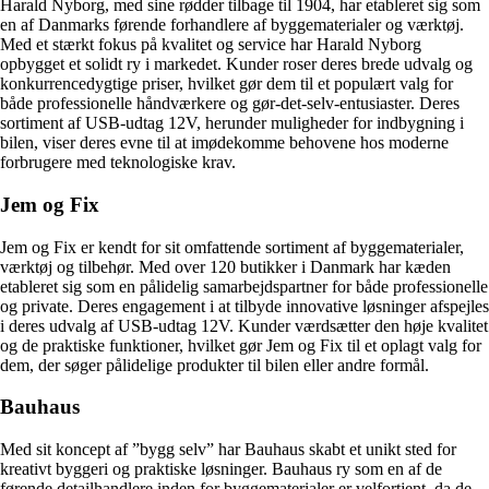
Harald Nyborg, med sine rødder tilbage til 1904, har etableret sig som
en af Danmarks førende forhandlere af byggematerialer og værktøj.
Med et stærkt fokus på kvalitet og service har Harald Nyborg
opbygget et solidt ry i markedet. Kunder roser deres brede udvalg og
konkurrencedygtige priser, hvilket gør dem til et populært valg for
både professionelle håndværkere og gør-det-selv-entusiaster. Deres
sortiment af USB-udtag 12V, herunder muligheder for indbygning i
bilen, viser deres evne til at imødekomme behovene hos moderne
forbrugere med teknologiske krav.
Jem og Fix
Jem og Fix er kendt for sit omfattende sortiment af byggematerialer,
værktøj og tilbehør. Med over 120 butikker i Danmark har kæden
etableret sig som en pålidelig samarbejdspartner for både professionelle
og private. Deres engagement i at tilbyde innovative løsninger afspejles
i deres udvalg af USB-udtag 12V. Kunder værdsætter den høje kvalitet
og de praktiske funktioner, hvilket gør Jem og Fix til et oplagt valg for
dem, der søger pålidelige produkter til bilen eller andre formål.
Bauhaus
Med sit koncept af ”bygg selv” har Bauhaus skabt et unikt sted for
kreativt byggeri og praktiske løsninger. Bauhaus ry som en af de
førende detailhandlere inden for byggematerialer er velfortjent, da de