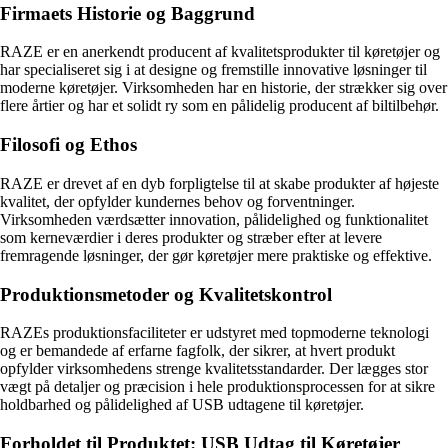
Firmaets Historie og Baggrund
RAZE er en anerkendt producent af kvalitetsprodukter til køretøjer og
har specialiseret sig i at designe og fremstille innovative løsninger til
moderne køretøjer. Virksomheden har en historie, der strækker sig over
flere årtier og har et solidt ry som en pålidelig producent af biltilbehør.
Filosofi og Ethos
RAZE er drevet af en dyb forpligtelse til at skabe produkter af højeste
kvalitet, der opfylder kundernes behov og forventninger.
Virksomheden værdsætter innovation, pålidelighed og funktionalitet
som kerneværdier i deres produkter og stræber efter at levere
fremragende løsninger, der gør køretøjer mere praktiske og effektive.
Produktionsmetoder og Kvalitetskontrol
RAZEs produktionsfaciliteter er udstyret med topmoderne teknologi
og er bemandede af erfarne fagfolk, der sikrer, at hvert produkt
opfylder virksomhedens strenge kvalitetsstandarder. Der lægges stor
vægt på detaljer og præcision i hele produktionsprocessen for at sikre
holdbarhed og pålidelighed af USB udtagene til køretøjer.
Forholdet til Produktet: USB Udtag til Køretøjer