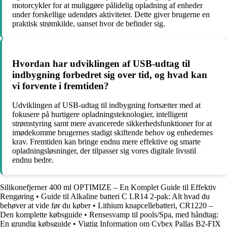
motorcykler for at muliggøre pålidelig opladning af enheder
under forskellige udendørs aktiviteter. Dette giver brugerne en
praktisk strømkilde, uanset hvor de befinder sig.
Hvordan har udviklingen af USB-udtag til
indbygning forbedret sig over tid, og hvad kan
vi forvente i fremtiden?
Udviklingen af USB-udtag til indbygning fortsætter med at
fokusere på hurtigere opladningsteknologier, intelligent
strømstyring samt mere avancerede sikkerhedsfunktioner for at
imødekomme brugernes stadigt skiftende behov og enhedernes
krav. Fremtiden kan bringe endnu mere effektive og smarte
opladningsløsninger, der tilpasser sig vores digitale livsstil
endnu bedre.
Silikonefjerner 400 ml OPTIMIZE – En Komplet Guide til Effektiv
Rengøring
•
Guide til Alkaline batteri C LR14 2-pak: Alt hvad du
behøver at vide før du køber
•
Lithium knapcellebatteri, CR1220 –
Den komplette købsguide
•
Rensesvamp til pools/Spa, med håndtag:
En grundig købsguide
•
Vigtig Information om Cybex Pallas B2-FIX