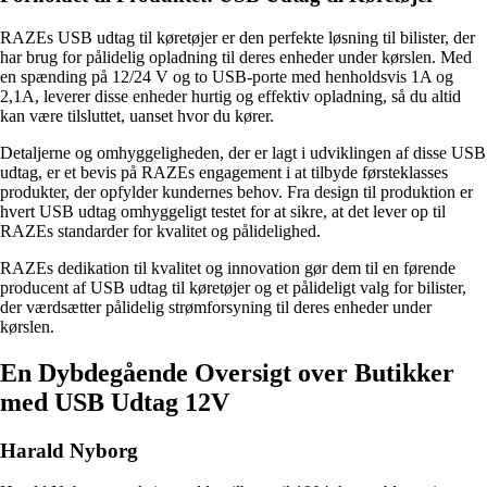
RAZEs USB udtag til køretøjer er den perfekte løsning til bilister, der
har brug for pålidelig opladning til deres enheder under kørslen. Med
en spænding på 12/24 V og to USB-porte med henholdsvis 1A og
2,1A, leverer disse enheder hurtig og effektiv opladning, så du altid
kan være tilsluttet, uanset hvor du kører.
Detaljerne og omhyggeligheden, der er lagt i udviklingen af disse USB
udtag, er et bevis på RAZEs engagement i at tilbyde førsteklasses
produkter, der opfylder kundernes behov. Fra design til produktion er
hvert USB udtag omhyggeligt testet for at sikre, at det lever op til
RAZEs standarder for kvalitet og pålidelighed.
RAZEs dedikation til kvalitet og innovation gør dem til en førende
producent af USB udtag til køretøjer og et pålideligt valg for bilister,
der værdsætter pålidelig strømforsyning til deres enheder under
kørslen.
En Dybdegående Oversigt over Butikker
med USB Udtag 12V
Harald Nyborg