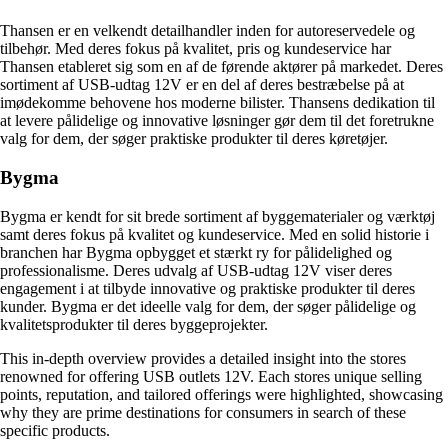
Thansen er en velkendt detailhandler inden for autoreservedele og
tilbehør. Med deres fokus på kvalitet, pris og kundeservice har
Thansen etableret sig som en af de førende aktører på markedet. Deres
sortiment af USB-udtag 12V er en del af deres bestræbelse på at
imødekomme behovene hos moderne bilister. Thansens dedikation til
at levere pålidelige og innovative løsninger gør dem til det foretrukne
valg for dem, der søger praktiske produkter til deres køretøjer.
Bygma
Bygma er kendt for sit brede sortiment af byggematerialer og værktøj
samt deres fokus på kvalitet og kundeservice. Med en solid historie i
branchen har Bygma opbygget et stærkt ry for pålidelighed og
professionalisme. Deres udvalg af USB-udtag 12V viser deres
engagement i at tilbyde innovative og praktiske produkter til deres
kunder. Bygma er det ideelle valg for dem, der søger pålidelige og
kvalitetsprodukter til deres byggeprojekter.
This in-depth overview provides a detailed insight into the stores
renowned for offering USB outlets 12V. Each stores unique selling
points, reputation, and tailored offerings were highlighted, showcasing
why they are prime destinations for consumers in search of these
specific products.