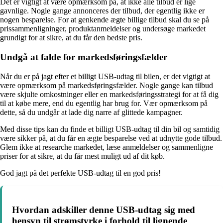
Det er vigtigt at være opmærksom på, at ikke alle tilbud er lige
gavnlige. Nogle gange annonceres der tilbud, der egentlig ikke er
nogen besparelse. For at genkende ægte billige tilbud skal du se på
prissammenligninger, produktanmeldelser og undersøge markedet
grundigt for at sikre, at du får den bedste pris.
Undgå at falde for markedsføringsfælder
Når du er på jagt efter et billigt USB-udtag til bilen, er det vigtigt at
være opmærksom på markedsføringsfælder. Nogle gange kan tilbud
være skjulte omkostninger eller en markedsføringsstrategi for at få dig
til at købe mere, end du egentlig har brug for. Vær opmærksom på
dette, så du undgår at lade dig narre af glittede kampagner.
Med disse tips kan du finde et billigt USB-udtag til din bil og samtidig
være sikker på, at du får en ægte besparelse ved at udnytte gode tilbud.
Glem ikke at researche markedet, læse anmeldelser og sammenligne
priser for at sikre, at du får mest muligt ud af dit køb.
God jagt på det perfekte USB-udtag til en god pris!
Hvordan adskiller denne USB-udtag sig med
hensyn til strømstyrke i forhold til lignende