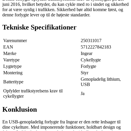
juni 2016, hvilket betyder, du kan cykle med ro i sindet og sikkerhed
for at være synlig i trafikken. Sikkerhed bør altid komme først, og
denne forlygte lever op til de højeste standarder.
Tekniske Specifikationer
Varenummer
250311017
EAN
5712227842183
Mærke
Ingear
Varetype
Cykellygte
Lygtetype
Forlygte
Montering
Styr
Genopladelig lithium,
Batteritype
USB
Opfylder trafikstyrelsens krav til
Ja
cykellygter
Konklusion
En USB-genopladelig forlygte fra Ingear er den rette ledsager til
dine cykelture. Med imponerende funktioner, holdbart design og