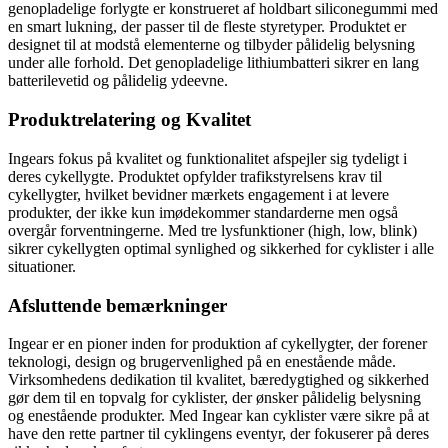
genopladelige forlygte er konstrueret af holdbart siliconegummi med
en smart lukning, der passer til de fleste styretyper. Produktet er
designet til at modstå elementerne og tilbyder pålidelig belysning
under alle forhold. Det genopladelige lithiumbatteri sikrer en lang
batterilevetid og pålidelig ydeevne.
Produktrelatering og Kvalitet
Ingears fokus på kvalitet og funktionalitet afspejler sig tydeligt i
deres cykellygte. Produktet opfylder trafikstyrelsens krav til
cykellygter, hvilket bevidner mærkets engagement i at levere
produkter, der ikke kun imødekommer standarderne men også
overgår forventningerne. Med tre lysfunktioner (high, low, blink)
sikrer cykellygten optimal synlighed og sikkerhed for cyklister i alle
situationer.
Afsluttende bemærkninger
Ingear er en pioner inden for produktion af cykellygter, der forener
teknologi, design og brugervenlighed på en enestående måde.
Virksomhedens dedikation til kvalitet, bæredygtighed og sikkerhed
gør dem til en topvalg for cyklister, der ønsker pålidelig belysning
og enestående produkter. Med Ingear kan cyklister være sikre på at
have den rette partner til cyklingens eventyr, der fokuserer på deres