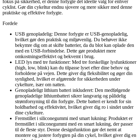
fokus på sikkerhed, er denne forlygte det ideelle valg for enhver
cyklist. Gør din cykeltur endnu sjovere og mere sikker med denne
praktiske og effektive forlygte.
Fordele
USB genopladelig: Denne forlygte er USB-genopladelig,
hvilket gør den praktisk og miljøvenlig. Du behøver ikke
bekymre dig om at skifte batterier, da du blot kan oplade den
med en USB-forbindelse. Dette gør produktet mere
omkostningseffektivt og bekvemt i brug.
LED lys med tre funktioner: Med tre forskellige lysfunktioner
(high, low, blink) kan du tilpasse lyset efter dine behov og
forholdene på vejen. Dette giver dig fleksibilitet og øger din
synlighed, hvilket er afgørende for sikkerheden under
cykelture, især om natten.
Genopladeligt lithium batteri inkluderet: Den medfølgende
genopladelige lithiumbatteri sikrer langvarig og pålidelig
strømforsyning til din forlygte. Dette batteri er kendt for sin
holdbarhed og effektivitet, hvilket giver dig ro i sindet under
dine cykelture.
Fremstillet i siliconegummi med smart lukning: Produktet er
fremstillet i siliconegummi med en smart lukning, der passer
til de fleste styr. Denne designfunktion gør det nemt at
montere og justere forlygten på din cykel, hvilket giver dig en