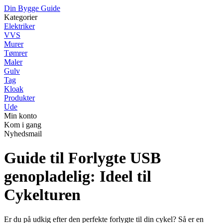
Din Bygge Guide
Kategorier
Elektriker
VVS
Murer
Tømrer
Maler
Gulv
Tag
Kloak
Produkter
Ude
Min konto
Kom i gang
Nyhedsmail
Guide til Forlygte USB
genopladelig: Ideel til
Cykelturen
Er du på udkig efter den perfekte forlygte til din cykel? Så er en