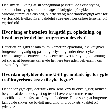
Den smarte lukning af siliconegummi passer til de fleste styr og
sikrer en hurtig og sikker montage af forlygten på cyklen.
Siliconegummi er fleksibelt, slidstærkt og modstandsdygtigt over for
vejrforhold, hvilket giver pålidelig ydeevne i forskellige terræner og
vejrforhold.
Hvor lang er batteriets brugstid pr. opladning, og
hvad betyder det for brugernes oplevelse?
Batteriets brugstid er minimum 5 timer pr. opladning, hvilket giver
brugerne langvarig og pålidelig belysning under deres cykelture.
Denne lange batterilevetid reducerer behovet for hyppig opladning
og sikrer, at brugerne kan nyde længere ture uden bekymring om
strømafbrydelser.
Hvordan opfylder denne USB-genopladelige forlygte
trafikstyrelsens krav til cykellygter?
Denne forlygte opfylder trafikstyrelsens krav til cykellygter, hvilket
betyder, at den er designet og testet i overensstemmelse med
specifikationerne fastsat af myndighederne. Dette sikrer, at brugerne
kan cykle sikkert og lovligt med tillid til produktets kvalitet og
ydeevne.