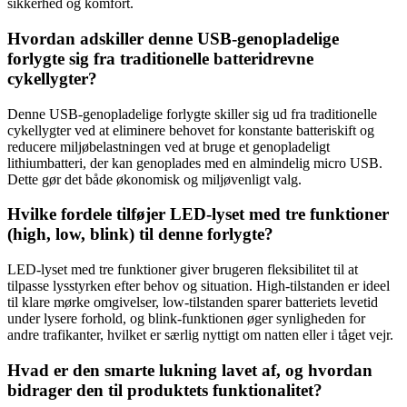
sikkerhed og komfort.
Hvordan adskiller denne USB-genopladelige
forlygte sig fra traditionelle batteridrevne
cykellygter?
Denne USB-genopladelige forlygte skiller sig ud fra traditionelle
cykellygter ved at eliminere behovet for konstante batteriskift og
reducere miljøbelastningen ved at bruge et genopladeligt
lithiumbatteri, der kan genoplades med en almindelig micro USB.
Dette gør det både økonomisk og miljøvenligt valg.
Hvilke fordele tilføjer LED-lyset med tre funktioner
(high, low, blink) til denne forlygte?
LED-lyset med tre funktioner giver brugeren fleksibilitet til at
tilpasse lysstyrken efter behov og situation. High-tilstanden er ideel
til klare mørke omgivelser, low-tilstanden sparer batteriets levetid
under lysere forhold, og blink-funktionen øger synligheden for
andre trafikanter, hvilket er særlig nyttigt om natten eller i tåget vejr.
Hvad er den smarte lukning lavet af, og hvordan
bidrager den til produktets funktionalitet?