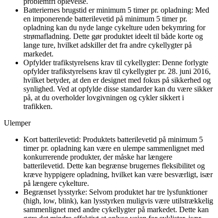
problemfri oplevelse.
Batteriernes brugstid er minimum 5 timer pr. opladning: Med
en imponerende batterilevetid på minimum 5 timer pr.
opladning kan du nyde lange cykelture uden bekymring for
strømafladning. Dette gør produktet ideelt til både korte og
lange ture, hvilket adskiller det fra andre cykellygter på
markedet.
Opfylder trafikstyrelsens krav til cykellygter: Denne forlygte
opfylder trafikstyrelsens krav til cykellygter pr. 28. juni 2016,
hvilket betyder, at den er designet med fokus på sikkerhed og
synlighed. Ved at opfylde disse standarder kan du være sikker
på, at du overholder lovgivningen og cykler sikkert i
trafikken.
Ulemper
Kort batterilevetid: Produktets batterilevetid på minimum 5
timer pr. opladning kan være en ulempe sammenlignet med
konkurrerende produkter, der måske har længere
batterilevetid. Dette kan begrænse brugernes fleksibilitet og
kræve hyppigere opladning, hvilket kan være besværligt, især
på længere cykelture.
Begrænset lysstyrke: Selvom produktet har tre lysfunktioner
(high, low, blink), kan lysstyrken muligvis være utilstrækkelig
sammenlignet med andre cykellygter på markedet. Dette kan