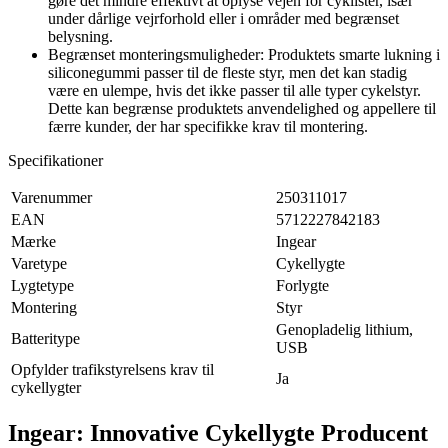
gøre det mindre effektivt at oplyse vejen for cyklister, især
under dårlige vejrforhold eller i områder med begrænset
belysning.
Begrænset monteringsmuligheder: Produktets smarte lukning i
siliconegummi passer til de fleste styr, men det kan stadig
være en ulempe, hvis det ikke passer til alle typer cykelstyr.
Dette kan begrænse produktets anvendelighed og appellere til
færre kunder, der har specifikke krav til montering.
Specifikationer
Varenummer
250311017
EAN
5712227842183
Mærke
Ingear
Varetype
Cykellygte
Lygtetype
Forlygte
Montering
Styr
Genopladelig lithium,
Batteritype
USB
Opfylder trafikstyrelsens krav til
Ja
cykellygter
Ingear: Innovative Cykellygte Producent