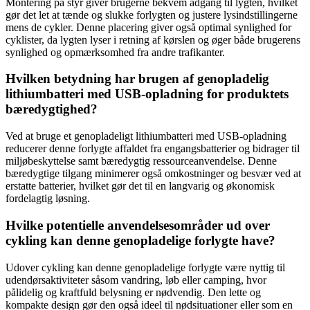
Montering på styr giver brugerne bekvem adgang til lygten, hvilket
gør det let at tænde og slukke forlygten og justere lysindstillingerne
mens de cykler. Denne placering giver også optimal synlighed for
cyklister, da lygten lyser i retning af kørslen og øger både brugerens
synlighed og opmærksomhed fra andre trafikanter.
Hvilken betydning har brugen af genopladelig
lithiumbatteri med USB-opladning for produktets
bæredygtighed?
Ved at bruge et genopladeligt lithiumbatteri med USB-opladning
reducerer denne forlygte affaldet fra engangsbatterier og bidrager til
miljøbeskyttelse samt bæredygtig ressourceanvendelse. Denne
bæredygtige tilgang minimerer også omkostninger og besvær ved at
erstatte batterier, hvilket gør det til en langvarig og økonomisk
fordelagtig løsning.
Hvilke potentielle anvendelsesområder ud over
cykling kan denne genopladelige forlygte have?
Udover cykling kan denne genopladelige forlygte være nyttig til
udendørsaktiviteter såsom vandring, løb eller camping, hvor
pålidelig og kraftfuld belysning er nødvendig. Den lette og
kompakte design gør den også ideel til nødsituationer eller som en