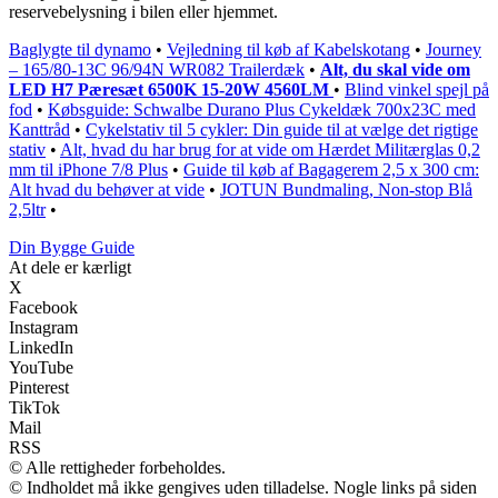
reservebelysning i bilen eller hjemmet.
Baglygte til dynamo
•
Vejledning til køb af Kabelskotang
•
Journey
– 165/80-13C 96/94N WR082 Trailerdæk
•
Alt, du skal vide om
LED H7 Pæresæt 6500K 15-20W 4560LM
•
Blind vinkel spejl på
fod
•
Købsguide: Schwalbe Durano Plus Cykeldæk 700x23C med
Kanttråd
•
Cykelstativ til 5 cykler: Din guide til at vælge det rigtige
stativ
•
Alt, hvad du har brug for at vide om Hærdet Militærglas 0,2
mm til iPhone 7/8 Plus
•
Guide til køb af Bagagerem 2,5 x 300 cm:
Alt hvad du behøver at vide
•
JOTUN Bundmaling, Non-stop Blå
2,5ltr
•
Din Bygge Guide
At dele er kærligt
X
Facebook
Instagram
LinkedIn
YouTube
Pinterest
TikTok
Mail
RSS
© Alle rettigheder forbeholdes.
© Indholdet må ikke gengives uden tilladelse. Nogle links på siden