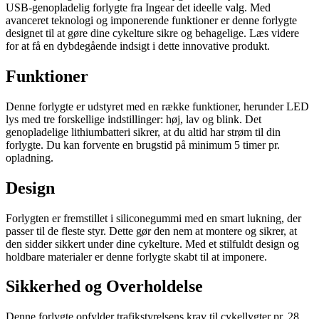
USB-genopladelig forlygte fra Ingear det ideelle valg. Med
avanceret teknologi og imponerende funktioner er denne forlygte
designet til at gøre dine cykelture sikre og behagelige. Læs videre
for at få en dybdegående indsigt i dette innovative produkt.
Funktioner
Denne forlygte er udstyret med en række funktioner, herunder LED
lys med tre forskellige indstillinger: høj, lav og blink. Det
genopladelige lithiumbatteri sikrer, at du altid har strøm til din
forlygte. Du kan forvente en brugstid på minimum 5 timer pr.
opladning.
Design
Forlygten er fremstillet i siliconegummi med en smart lukning, der
passer til de fleste styr. Dette gør den nem at montere og sikrer, at
den sidder sikkert under dine cykelture. Med et stilfuldt design og
holdbare materialer er denne forlygte skabt til at imponere.
Sikkerhed og Overholdelse
Denne forlygte opfylder trafikstyrelsens krav til cykellygter pr. 28.