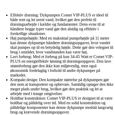
Effektiv dræning: Dykpumpen Comet VIP-PLUS er ideel til
både rent og let urent vand, hvilket gør den perfekt til
dræningsarbejde i kældre og fundamenter. Dens evne til at
håndtere begge typer vand gør den alsidig og effektiv i
forskellige situationer.
Høj pumpehøjde: Med en maksimal pumpehøjde på 11 meter
kan denne dykpumpe håndtere dræningsopgaver, hvor vandet
skal pumpes op til en betydelig højde. Dette gør den velegnet til
brug i områder, hvor vandstanden kan være høj.
Lavt forbrug: Med et forbrug på kun 34-45 Watt er Comet VIP-
PLUS en energieffektiv løsning til dræningsopgaver. Den lave
strømforbrug gør den ikke kun miljøvenlig, men også
økonomisk fordelagtig i forhold til andre dykpumper på
markedet.
Kompakt design: Den kompakte størrelse på dykpumpen gør
den nem at transportere og opbevare. Samtidig optager den ikke
meget plads under brug, hvilket gør den praktisk og let at
arbejde med i trange omgivelser.
Holdbar konstruktion: Comet VIP-PLUS er designet til at være
holdbar og pålidelig over tid. Med en solid konstruktion og
pålidelige komponenter kan denne dykpumpe modstå langvarig
brug og krævende dræningsopgaver.