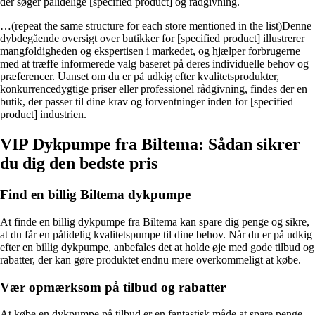
der søger pålidelige [specified product] og rådgivning.
…(repeat the same structure for each store mentioned in the list)Denne
dybdegående oversigt over butikker for [specified product] illustrerer
mangfoldigheden og ekspertisen i markedet, og hjælper forbrugerne
med at træffe informerede valg baseret på deres individuelle behov og
præferencer. Uanset om du er på udkig efter kvalitetsprodukter,
konkurrencedygtige priser eller professionel rådgivning, findes der en
butik, der passer til dine krav og forventninger inden for [specified
product] industrien.
VIP Dykpumpe fra Biltema: Sådan sikrer
du dig den bedste pris
Find en billig Biltema dykpumpe
At finde en billig dykpumpe fra Biltema kan spare dig penge og sikre,
at du får en pålidelig kvalitetspumpe til dine behov. Når du er på udkig
efter en billig dykpumpe, anbefales det at holde øje med gode tilbud og
rabatter, der kan gøre produktet endnu mere overkommeligt at købe.
Vær opmærksom på tilbud og rabatter
At købe en dykpumpe på tilbud er en fantastisk måde at spare penge