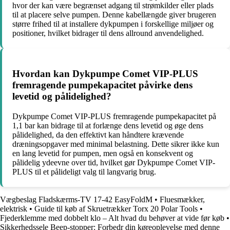
hvor der kan være begrænset adgang til strømkilder eller plads
til at placere selve pumpen. Denne kabellængde giver brugeren
større frihed til at installere dykpumpen i forskellige miljøer og
positioner, hvilket bidrager til dens allround anvendelighed.
Hvordan kan Dykpumpe Comet VIP-PLUS
fremragende pumpekapacitet påvirke dens
levetid og pålidelighed?
Dykpumpe Comet VIP-PLUS fremragende pumpekapacitet på
1,1 bar kan bidrage til at forlænge dens levetid og øge dens
pålidelighed, da den effektivt kan håndtere krævende
dræningsopgaver med minimal belastning. Dette sikrer ikke kun
en lang levetid for pumpen, men også en konsekvent og
pålidelig ydeevne over tid, hvilket gør Dykpumpe Comet VIP-
PLUS til et pålideligt valg til langvarig brug.
Vægbeslag Fladskærms-TV 17-42 EasyFoldM
•
Fluesmækker,
elektrisk
•
Guide til køb af Skruetrækker Torx 20 Polar Tools
•
Fjederklemme med dobbelt klo – Alt hvad du behøver at vide før køb
•
Sikkerhedssele Beep-stopper: Forbedr din køreoplevelse med denne