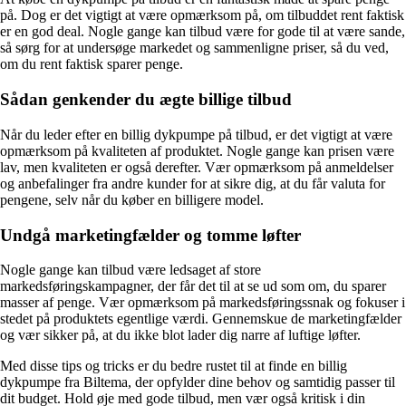
på. Dog er det vigtigt at være opmærksom på, om tilbuddet rent faktisk
er en god deal. Nogle gange kan tilbud være for gode til at være sande,
så sørg for at undersøge markedet og sammenligne priser, så du ved,
om du rent faktisk sparer penge.
Sådan genkender du ægte billige tilbud
Når du leder efter en billig dykpumpe på tilbud, er det vigtigt at være
opmærksom på kvaliteten af produktet. Nogle gange kan prisen være
lav, men kvaliteten er også derefter. Vær opmærksom på anmeldelser
og anbefalinger fra andre kunder for at sikre dig, at du får valuta for
pengene, selv når du køber en billigere model.
Undgå marketingfælder og tomme løfter
Nogle gange kan tilbud være ledsaget af store
markedsføringskampagner, der får det til at se ud som om, du sparer
masser af penge. Vær opmærksom på markedsføringssnak og fokuser i
stedet på produktets egentlige værdi. Gennemskue de marketingfælder
og vær sikker på, at du ikke blot lader dig narre af luftige løfter.
Med disse tips og tricks er du bedre rustet til at finde en billig
dykpumpe fra Biltema, der opfylder dine behov og samtidig passer til
dit budget. Hold øje med gode tilbud, men vær også kritisk i din