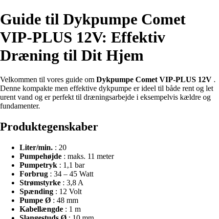
Guide til Dykpumpe Comet
VIP-PLUS 12V: Effektiv
Dræning til Dit Hjem
Velkommen til vores guide om
Dykpumpe Comet VIP-PLUS 12V
.
Denne kompakte men effektive dykpumpe er ideel til både rent og let
urent vand og er perfekt til dræningsarbejde i eksempelvis kældre og
fundamenter.
Produktegenskaber
Liter/min.
: 20
Pumpehøjde
: maks. 11 meter
Pumpetryk
: 1,1 bar
Forbrug
: 34 – 45 Watt
Strømstyrke
: 3,8 A
Spænding
: 12 Volt
Pumpe Ø
: 48 mm
Kabellængde
: 1 m
Slangestuds Ø
: 10 mm