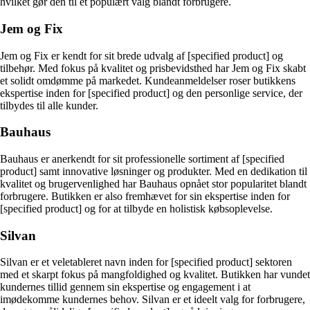
hvilket gør den til et populært valg blandt forbrugere.
Jem og Fix
Jem og Fix er kendt for sit brede udvalg af [specified product] og
tilbehør. Med fokus på kvalitet og prisbevidsthed har Jem og Fix skabt
et solidt omdømme på markedet. Kundeanmeldelser roser butikkens
ekspertise inden for [specified product] og den personlige service, der
tilbydes til alle kunder.
Bauhaus
Bauhaus er anerkendt for sit professionelle sortiment af [specified
product] samt innovative løsninger og produkter. Med en dedikation til
kvalitet og brugervenlighed har Bauhaus opnået stor popularitet blandt
forbrugere. Butikken er also fremhævet for sin ekspertise inden for
[specified product] og for at tilbyde en holistisk købsoplevelse.
Silvan
Silvan er et veletableret navn inden for [specified product] sektoren
med et skarpt fokus på mangfoldighed og kvalitet. Butikken har vundet
kundernes tillid gennem sin ekspertise og engagement i at
imødekomme kundernes behov. Silvan er et ideelt valg for forbrugere,