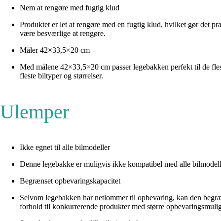
Nem at rengøre med fugtig klud
Produktet er let at rengøre med en fugtig klud, hvilket gør det 
være besværlige at rengøre.
Måler 42×33,5×20 cm
Med målene 42×33,5×20 cm passer legebakken perfekt til de fleste b
fleste biltyper og størrelser.
Ulemper
Ikke egnet til alle bilmodeller
Denne legebakke er muligvis ikke kompatibel med alle bilmodell
Begrænset opbevaringskapacitet
Selvom legebakken har netlommer til opbevaring, kan den begrænse
forhold til konkurrerende produkter med større opbevaringsmuli