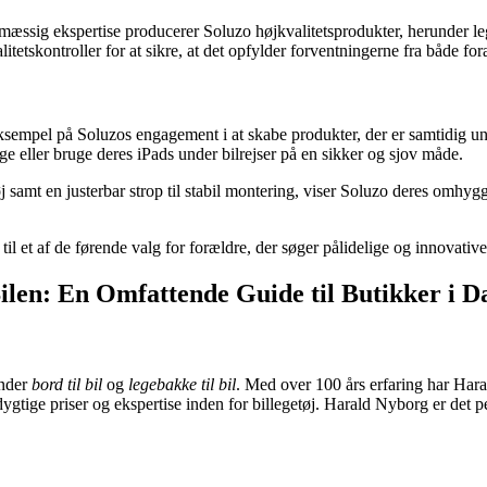
ig ekspertise producerer Soluzo højkvalitetsprodukter, herunder legeb
tetskontroller for at sikre, at det opfylder forventningerne fra både fo
eksempel på Soluzos engagement i at skabe produkter, der er samtidig u
ge eller bruge deres iPads under bilrejser på en sikker og sjov måde.
j samt en justerbar strop til stabil montering, viser Soluzo deres omhyg
l et af de førende valg for forældre, der søger pålidelige og innovative 
 Bilen: En Omfattende Guide til Butikker i
under
bord til bil
og
legebakke til bil
. Med over 100 års erfaring har Har
tige priser og ekspertise inden for billegetøj. Harald Nyborg er det pe