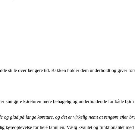
sidde stille over længere tid. Bakken holder dem underholdt og giver foræ
ør, der kan gøre køreturen mere behagelig og underholdende for både bø
le og glad på lange køreture, og det er virkelig nemt at rengøre efter br
elig køreoplevelse for hele familien. Vælg kvalitet og funktionalitet m