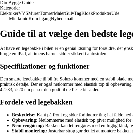
Din Bygge Guide
Kategorier
Elektriker
VVS
Murer
Tømrer
Maler
Gulv
Tag
Kloak
Produkter
Ude
Min konto
Kom i gang
Nyhedsmail
Guide til at vælge den bedste lege
At have en legebakke i bilen er en genial løsning for forældre, der øns
bruge en iPad, alt imens barnet sidder sikkert i autostolen.
Specifikationer og funktioner
Den smarte legebakke til bil fra Soluzo kommer med en stabil plade med 
praktisk detalje. Der er også netlommer med elastisk top til opbevarin
42×33,5×20 cm passer den godt til de fleste bilsæder.
Fordele ved legebakken
Beskyttelse:
Kant på front og sider forhindrer ting i at falde ned 
Opbevaring:
Netlommerne med elastisk top giver mulighed for a
Nem rengøring:
Bakken kan let rengøres med en fugtig klud, hvi
Stabil montering:
Justerbar strop gør det let at montere bakken s