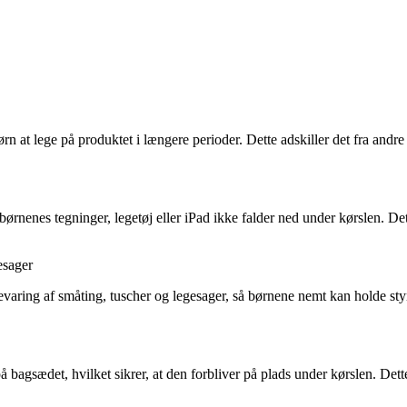
rn at lege på produktet i længere perioder. Dette adskiller det fra andre
ørnenes tegninger, legetøj eller iPad ikke falder ned under kørslen. Det
esager
aring af småting, tuscher og legesager, så børnene nemt kan holde styr
 bagsædet, hvilket sikrer, at den forbliver på plads under kørslen. Dett