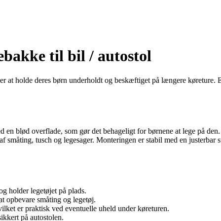
bakke til bil / autostol
ker at holde deres børn underholdt og beskæftiget på længere køreture. E
en blød overflade, som gør det behageligt for børnene at lege på den. Ka
g af småting, tusch og legesager. Monteringen er stabil med en justerba
og holder legetøjet på plads.
t opbevare småting og legetøj.
lket er praktisk ved eventuelle uheld under køreturen.
ikkert på autostolen.