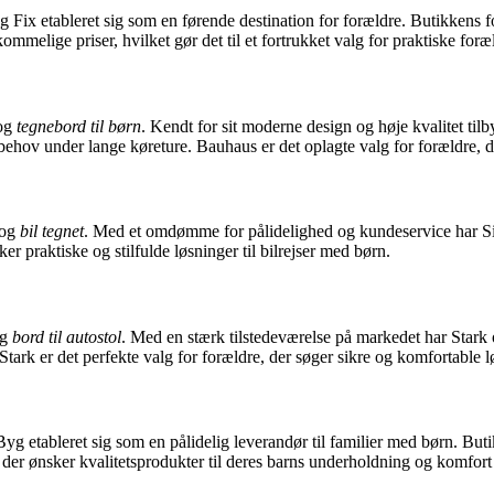
g Fix etableret sig som en førende destination for forældre. Butikkens f
melige priser, hvilket gør det til et fortrukket valg for praktiske foræ
og
tegnebord til børn
. Kendt for sit moderne design og høje kvalitet ti
behov under lange køreture. Bauhaus er det oplagte valg for forældre, d
og
bil tegnet
. Med et omdømme for pålidelighed og kundeservice har Sil
sker praktiske og stilfulde løsninger til bilrejser med børn.
g
bord til autostol
. Med en stærk tilstedeværelse på markedet har Stark
tark er det perfekte valg for forældre, der søger sikre og komfortable lø
Byg etableret sig som en pålidelig leverandør til familier med børn. Bu
 der ønsker kvalitetsprodukter til deres barns underholdning og komfort