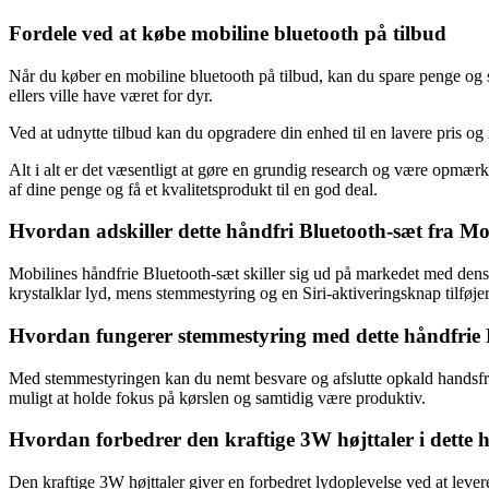
Fordele ved at købe mobiline bluetooth på tilbud
Når du køber en mobiline bluetooth på tilbud, kan du spare penge og s
ellers ville have været for dyr.
Ved at udnytte tilbud kan du opgradere din enhed til en lavere pris 
Alt i alt er det væsentligt at gøre en grundig research og være opmær
af dine penge og få et kvalitetsprodukt til en god deal.
Hvordan adskiller dette håndfri Bluetooth-sæt fra Mo
Mobilines håndfrie Bluetooth-sæt skiller sig ud på markedet med dens 
krystalklar lyd, mens stemmestyring og en Siri-aktiveringsknap tilføj
Hvordan fungerer stemmestyring med dette håndfrie Bl
Med stemmestyringen kan du nemt besvare og afslutte opkald handsfree,
muligt at holde fokus på kørslen og samtidig være produktiv.
Hvordan forbedrer den kraftige 3W højttaler i dette 
Den kraftige 3W højttaler giver en forbedret lydoplevelse ved at lev