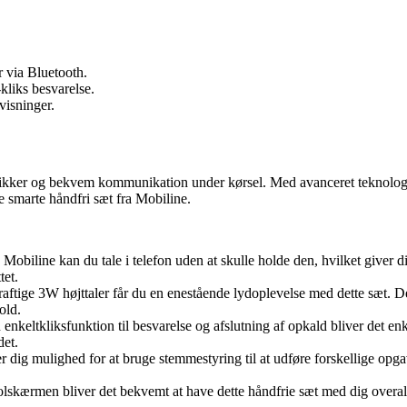
r via Bluetooth.
kliks besvarelse.
visninger.
kker og bekvem kommunikation under kørsel. Med avanceret teknologi, l
e smarte håndfri sæt fra Mobiline.
Mobiline kan du tale i telefon uden at skulle holde den, hvilket giver d
tet.
ftige 3W højttaler får du en enestående lydoplevelse med dette sæt. De
old.
keltkliksfunktion til besvarelse og afslutning af opkald bliver det enke
det.
 dig mulighed for at bruge stemmestyring til at udføre forskellige opgav
ærmen bliver det bekvemt at have dette håndfrie sæt med dig overalt. De