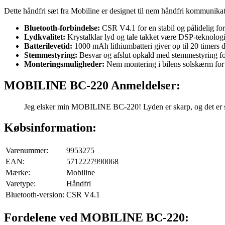
Dette håndfri sæt fra Mobiline er designet til nem håndfri kommunikati
Bluetooth-forbindelse:
CSR V4.1 for en stabil og pålidelig for
Lydkvalitet:
Krystalklar lyd og tale takket være DSP-teknologi
Batterilevetid:
1000 mAh lithiumbatteri giver op til 20 timers d
Stemmestyring:
Besvar og afslut opkald med stemmestyring f
Monteringsmuligheder:
Nem montering i bilens solskærm for 
MOBILINE BC-220 Anmeldelser:
Jeg elsker min MOBILINE BC-220! Lyden er skarp, og det er så
Købsinformation:
Varenummer:
9953275
EAN:
5712227990068
Mærke:
Mobiline
Varetype:
Håndfri
Bluetooth-version:
CSR V4.1
Fordelene ved MOBILINE BC-220: