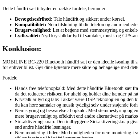
Dette håndfri sæt tilbyder en række fordele, herunder:
Bevægelsesfrihed:
Tale håndfrit og sikkert under kørsel.
Kompatibilitet:
Nem tilslutning til din telefon og andre enhede
Brugervenlighed:
Let at betjene med stemmestyring og enkelt-
Lydkvalitet:
Nyd krystalklar lyd til samtaler, musik og GPS-an
Konklusion:
MOBILINE BC-220 Bluetooth håndfri sæt er den ideelle løsning til si
for enhver bilist. Gør dine køreture mere sikre og behagelige med dett
Fordele
Hands-free telefonopkald: Med dette håndfrie Bluetooth-sæt fra 
da det reducerer risikoen for uheld og holder dine hænder på rat
Krystalklar lyd og tale: Takket være DSP-teknologien og den kra
du kan høre samtaler og musik tydeligt selv under støjende forh
Nem styring og besvarelse af opkald: Med stemmestyring og en en
mere brugervenligt og effektivt end andre alternativer på marke
Siri-aktiveringsknap: Den indbyggede Siri-aktiveringsknap giver
end andre håndfrie løsninger.
Nem montering i bilen: Med muligheden for nem montering i solsk