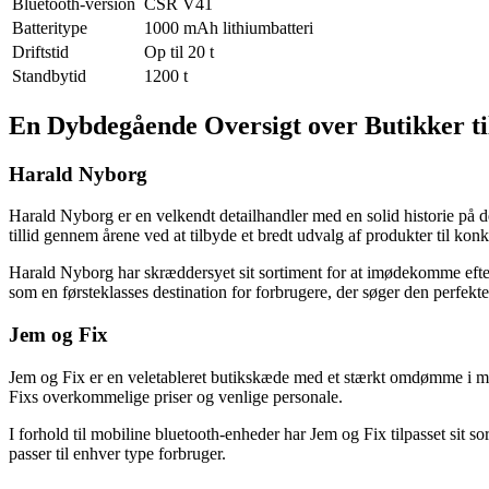
Bluetooth-version
CSR V41
Batteritype
1000 mAh lithiumbatteri
Driftstid
Op til 20 t
Standbytid
1200 t
En Dybdegående Oversigt over Butikker ti
Harald Nyborg
Harald Nyborg er en velkendt detailhandler med en solid historie på d
tillid gennem årene ved at tilbyde et bredt udvalg af produkter til k
Harald Nyborg har skræddersyet sit sortiment for at imødekomme efte
som en førsteklasses destination for forbrugere, der søger den perfekte l
Jem og Fix
Jem og Fix er en veletableret butikskæde med et stærkt omdømme i ma
Fixs overkommelige priser og venlige personale.
I forhold til mobiline bluetooth-enheder har Jem og Fix tilpasset sit 
passer til enhver type forbruger.