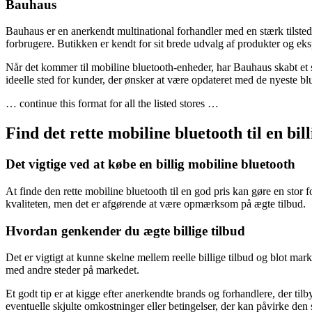
Bauhaus
Bauhaus er en anerkendt multinational forhandler med en stærk tilste
forbrugere. Butikken er kendt for sit brede udvalg af produkter og eks
Når det kommer til mobiline bluetooth-enheder, har Bauhaus skabt et 
ideelle sted for kunder, der ønsker at være opdateret med de nyeste bl
… continue this format for all the listed stores …
Find det rette mobiline bluetooth til en bill
Det vigtige ved at købe en billig mobiline bluetooth
At finde den rette mobiline bluetooth til en god pris kan gøre en stor
kvaliteten, men det er afgørende at være opmærksom på ægte tilbud.
Hvordan genkender du ægte billige tilbud
Det er vigtigt at kunne skelne mellem reelle billige tilbud og blot mar
med andre steder på markedet.
Et godt tip er at kigge efter anerkendte brands og forhandlere, der ti
eventuelle skjulte omkostninger eller betingelser, der kan påvirke den 