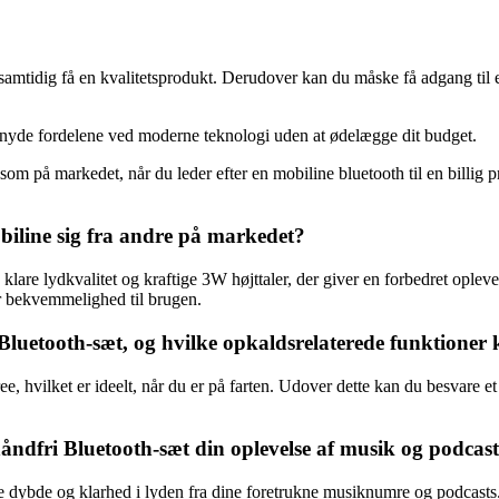
amtidig få en kvalitetsprodukt. Derudover kan du måske få adgang til ek
og nyde fordelene ved moderne teknologi uden at ødelægge dit budget.
ksom på markedet, når du leder efter en mobiline bluetooth til en billi
biline sig fra andre på markedet?
klare lydkvalitet og kraftige 3W højttaler, der giver en forbedret ople
er bekvemmelighed til brugen.
uetooth-sæt, og hvilke opkaldsrelaterede funktioner 
 hvilket er ideelt, når du er på farten. Udover dette kan du besvare et 
håndfri Bluetooth-sæt din oplevelse af musik og podcas
ere dybde og klarhed i lyden fra dine foretrukne musiknumre og podcas