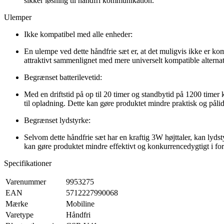
sikker løsning til håndfri kommunikation.
Ulemper
Ikke kompatibel med alle enheder:
En ulempe ved dette håndfrie sæt er, at det muligvis ikke er k
attraktivt sammenlignet med mere universelt kompatible alternat
Begrænset batterilevetid:
Med en driftstid på op til 20 timer og standbytid på 1200 timer
til opladning. Dette kan gøre produktet mindre praktisk og pål
Begrænset lydstyrke:
Selvom dette håndfrie sæt har en kraftig 3W højttaler, kan lydsty
kan gøre produktet mindre effektivt og konkurrencedygtigt i for
Specifikationer
Varenummer
9953275
EAN
5712227990068
Mærke
Mobiline
Varetype
Håndfri