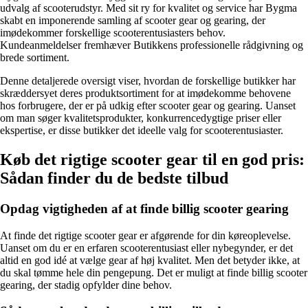
udvalg af scooterudstyr. Med sit ry for kvalitet og service har Bygma
skabt en imponerende samling af scooter gear og gearing, der
imødekommer forskellige scooterentusiasters behov.
Kundeanmeldelser fremhæver Butikkens professionelle rådgivning og
brede sortiment.
Denne detaljerede oversigt viser, hvordan de forskellige butikker har
skræddersyet deres produktsortiment for at imødekomme behovene
hos forbrugere, der er på udkig efter scooter gear og gearing. Uanset
om man søger kvalitetsprodukter, konkurrencedygtige priser eller
ekspertise, er disse butikker det ideelle valg for scooterentusiaster.
Køb det rigtige scooter gear til en god pris:
Sådan finder du de bedste tilbud
Opdag vigtigheden af at finde billig scooter gearing
At finde det rigtige scooter gear er afgørende for din køreoplevelse.
Uanset om du er en erfaren scooterentusiast eller nybegynder, er det
altid en god idé at vælge gear af høj kvalitet. Men det betyder ikke, at
du skal tømme hele din pengepung. Det er muligt at finde billig scooter
gearing, der stadig opfylder dine behov.