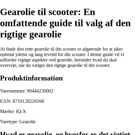
Gearolie til scooter: En
omfattende guide til valg af den
rigtige gearolie
At finde den rette gearolie til din scooter er afgørende for at sikre
optimal ydelse og lang levetid for din scooter. I denne guide vil vi
udforske vigtige aspekter ved gearolie, herunder hvad du skal
overveje, når du vælger den rigtige gearolie til din scooter.
Produktinformation
Varenummer: 99444230002
EAN: 8710128220168
Mærke: IQ-X
Varetype: Gearolie
Hvad er gearolie, og hvorfor er det vigtigt