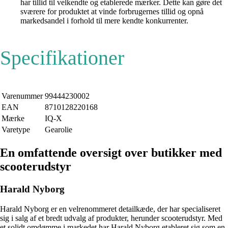
har tillid til velkendte og etablerede mærker. Dette kan gøre det
sværere for produktet at vinde forbrugernes tillid og opnå
markedsandel i forhold til mere kendte konkurrenter.
Specifikationer
Varenummer
99444230002
EAN
8710128220168
Mærke
IQ-X
Varetype
Gearolie
En omfattende oversigt over butikker med
scooterudstyr
Harald Nyborg
Harald Nyborg er en velrenommeret detailkæde, der har specialiseret
sig i salg af et bredt udvalg af produkter, herunder scooterudstyr. Med
et solidt omdømme i markedet har Harald Nyborg etableret sig som en