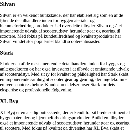
Silvan
Silvan er en velkendt butikskæde, der har etableret sig som en af de
førende detailhandlere inden for byggematerialer og
hjemmeforbedringsprodukter. Ud over dette tilbyder Silvan også et
imponerende udvalg af scooterudstyr, herunder gear og gearing til
scootere. Med fokus på kundetilfredshed og kvalitetsprodukter har
Silvan vundet stor popularitet blandt scooterentusiaster.
Stark
Stark er en af de mest anerkendte detailhandlere inden for bygge- og
anlægssektoren og har også investeret i at tilbyde et omfattende udvalg
af scooterudstyr. Med sit ry for kvalitet og pålidelighed har Stark skabt
en imponerende samling af scooter gear og gearing, der imødekommer
enhver scooteres behov. Kundeanmeldelser roser Stark for dets
ekspertise og professionelle rådgivning.
XL Byg
XL Byg er en alsidig butikskæde, der er kendt for sit brede sortiment af
byggematerialer og hjemmeforbedringsprodukter. Butikken tilbyder
også et imponerende udvalg af scooterudstyr, herunder gear og gearing
til scootere. Med fokus på kvalitet og diversitet har XL Byg skabt et