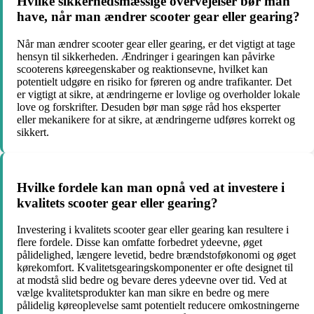
Hvilke sikkerhedsmæssige overvejelser bør man
have, når man ændrer scooter gear eller gearing?
Når man ændrer scooter gear eller gearing, er det vigtigt at tage
hensyn til sikkerheden. Ændringer i gearingen kan påvirke
scooterens køreegenskaber og reaktionsevne, hvilket kan
potentielt udgøre en risiko for føreren og andre trafikanter. Det
er vigtigt at sikre, at ændringerne er lovlige og overholder lokale
love og forskrifter. Desuden bør man søge råd hos eksperter
eller mekanikere for at sikre, at ændringerne udføres korrekt og
sikkert.
Hvilke fordele kan man opnå ved at investere i
kvalitets scooter gear eller gearing?
Investering i kvalitets scooter gear eller gearing kan resultere i
flere fordele. Disse kan omfatte forbedret ydeevne, øget
pålidelighed, længere levetid, bedre brændstoføkonomi og øget
kørekomfort. Kvalitetsgearingskomponenter er ofte designet til
at modstå slid bedre og bevare deres ydeevne over tid. Ved at
vælge kvalitetsprodukter kan man sikre en bedre og mere
pålidelig køreoplevelse samt potentielt reducere omkostningerne