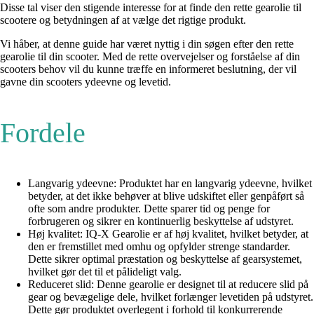
Disse tal viser den stigende interesse for at finde den rette gearolie til
scootere og betydningen af at vælge det rigtige produkt.
Vi håber, at denne guide har været nyttig i din søgen efter den rette
gearolie til din scooter. Med de rette overvejelser og forståelse af din
scooters behov vil du kunne træffe en informeret beslutning, der vil
gavne din scooters ydeevne og levetid.
Fordele
Langvarig ydeevne: Produktet har en langvarig ydeevne, hvilket
betyder, at det ikke behøver at blive udskiftet eller genpåført så
ofte som andre produkter. Dette sparer tid og penge for
forbrugeren og sikrer en kontinuerlig beskyttelse af udstyret.
Høj kvalitet: IQ-X Gearolie er af høj kvalitet, hvilket betyder, at
den er fremstillet med omhu og opfylder strenge standarder.
Dette sikrer optimal præstation og beskyttelse af gearsystemet,
hvilket gør det til et pålideligt valg.
Reduceret slid: Denne gearolie er designet til at reducere slid på
gear og bevægelige dele, hvilket forlænger levetiden på udstyret.
Dette gør produktet overlegent i forhold til konkurrerende