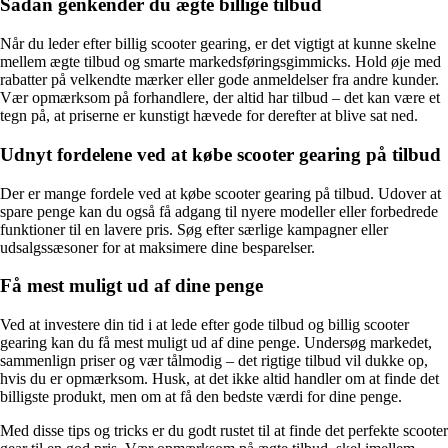
Sådan genkender du ægte billige tilbud
Når du leder efter billig scooter gearing, er det vigtigt at kunne skelne
mellem ægte tilbud og smarte markedsføringsgimmicks. Hold øje med
rabatter på velkendte mærker eller gode anmeldelser fra andre kunder.
Vær opmærksom på forhandlere, der altid har tilbud – det kan være et
tegn på, at priserne er kunstigt hævede for derefter at blive sat ned.
Udnyt fordelene ved at købe scooter gearing på tilbud
Der er mange fordele ved at købe scooter gearing på tilbud. Udover at
spare penge kan du også få adgang til nyere modeller eller forbedrede
funktioner til en lavere pris. Søg efter særlige kampagner eller
udsalgssæsoner for at maksimere dine besparelser.
Få mest muligt ud af dine penge
Ved at investere din tid i at lede efter gode tilbud og billig scooter
gearing kan du få mest muligt ud af dine penge. Undersøg markedet,
sammenlign priser og vær tålmodig – det rigtige tilbud vil dukke op,
hvis du er opmærksom. Husk, at det ikke altid handler om at finde det
billigste produkt, men om at få den bedste værdi for dine penge.
Med disse tips og tricks er du godt rustet til at finde det perfekte scooter