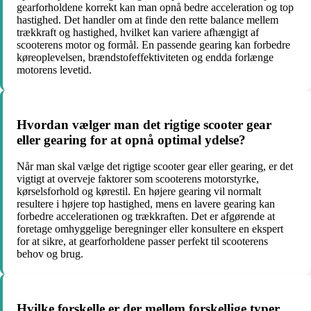
gearforholdene korrekt kan man opnå bedre acceleration og top
hastighed. Det handler om at finde den rette balance mellem
trækkraft og hastighed, hvilket kan variere afhængigt af
scooterens motor og formål. En passende gearing kan forbedre
køreoplevelsen, brændstofeffektiviteten og endda forlænge
motorens levetid.
Hvordan vælger man det rigtige scooter gear
eller gearing for at opnå optimal ydelse?
Når man skal vælge det rigtige scooter gear eller gearing, er det
vigtigt at overveje faktorer som scooterens motorstyrke,
kørselsforhold og kørestil. En højere gearing vil normalt
resultere i højere top hastighed, mens en lavere gearing kan
forbedre accelerationen og trækkraften. Det er afgørende at
foretage omhyggelige beregninger eller konsultere en ekspert
for at sikre, at gearforholdene passer perfekt til scooterens
behov og brug.
Hvilke forskelle er der mellem forskellige typer