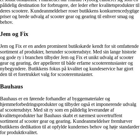
pålidelig destination for forbrugere, der leder efter kvalitetsprodukter til
deres scootere. Kundeanmeldelser roser butikkens konkurrencedygtige
priser og brede udvalg af scooter gear og gearing til enhver smag og
behov.
Jem og Fix
Jem og Fix er en anden prominent butikskæde kendt for sit omfattende
sortiment af produkter, herunder scooterudstyr. Med sin lange historie
og gode ry i branchen tilbyder Jem og Fix et unikt udvalg af scooter
gear og gearing, der appellerer til både erfarne scooterentusiaster og
nybegyndere. Butikkens fokus på kvalitet og kundeservice har gjort
den til et foretrukket valg for scooterentusiaster.
Bauhaus
Bauhaus er en førende forhandler af byggematerialer og
hjemmeforbedringsprodukter og tilbyder også et imponerende udvalg
af scooterudstyr. Med sit ry som en pålidelig leverandør af
kvalitetsprodukter har Bauhaus skabt et nærmest uovertruffent
sortiment af scooter gear og gearing. Kundeanmeldelser fremhæver
butikkens dedikation til at opfylde kundernes behov og høje standarder
for produktkvalitet.