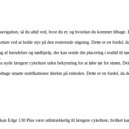
gation, så du altid ved, hvor du er, og hvordan du kommer tilbage. Dett
re ved at holde styr på den resterende stigning. Dette er en fordel, da
ng af hændelser og nødhjælp, der kan sende din placering i realtid til nø
.
du nyde længere cykelture uden bekymring for at løbe tør for strøm. Dette
tage smarte notifikationer direkte på enheden. Dette er en fordel, da de
er kan Edge 130 Plus være utilstrækkelig til længere cykelture, hvilket