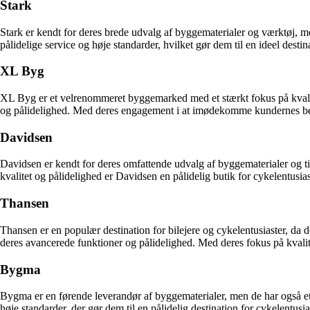
Stark
Stark er kendt for deres brede udvalg af byggematerialer og værktøj,
pålidelige service og høje standarder, hvilket gør dem til en ideel desti
XL Byg
XL Byg er et velrenommeret byggemarked med et stærkt fokus på kvalit
og pålidelighed. Med deres engagement i at imødekomme kundernes behov
Davidsen
Davidsen er kendt for deres omfattende udvalg af byggematerialer og
kvalitet og pålidelighed er Davidsen en pålidelig butik for cykelentusi
Thansen
Thansen er en populær destination for bilejere og cykelentusiaster, da 
deres avancerede funktioner og pålidelighed. Med deres fokus på kvalit
Bygma
Bygma er en førende leverandør af byggematerialer, men de har også e
høje standarder, der gør dem til en pålidelig destination for cykelentusia