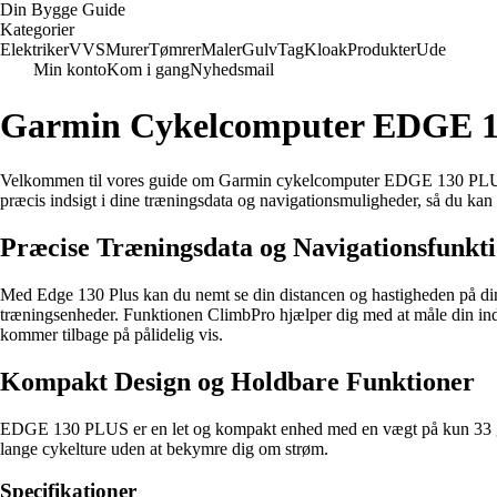
Din Bygge Guide
Kategorier
Elektriker
VVS
Murer
Tømrer
Maler
Gulv
Tag
Kloak
Produkter
Ude
Min konto
Kom i gang
Nyhedsmail
Garmin Cykelcomputer EDGE 1
Velkommen til vores guide om Garmin cykelcomputer EDGE 130 PLUS – d
præcis indsigt i dine træningsdata og navigationsmuligheder, så du kan
Præcise Træningsdata og Navigationsfunkt
Med Edge 130 Plus kan du nemt se din distancen og hastigheden på dine
træningsenheder. Funktionen ClimbPro hjælper dig med at måle din inds
kommer tilbage på pålidelig vis.
Kompakt Design og Holdbare Funktioner
EDGE 130 PLUS er en let og kompakt enhed med en vægt på kun 33 g. De
lange cykelture uden at bekymre dig om strøm.
Specifikationer