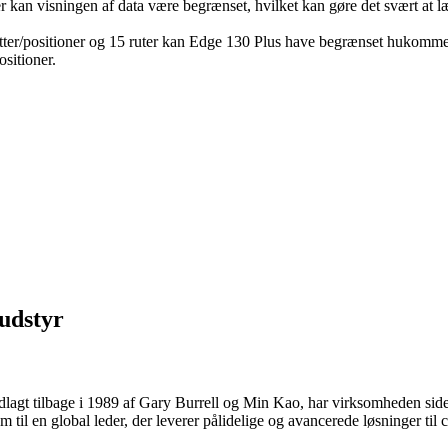
an visningen af data være begrænset, hvilket kan gøre det svært at læs
er/positioner og 15 ruter kan Edge 130 Plus have begrænset hukommels
ositioner.
udstyr
agt tilbage i 1989 af Gary Burrell og Min Kao, har virksomheden siden
 til en global leder, der leverer pålidelige og avancerede løsninger til 