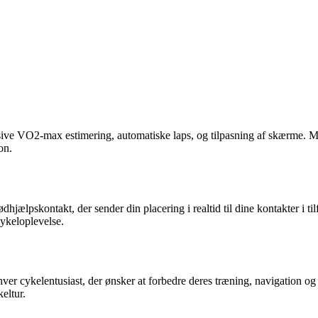
sive VO2-max estimering, automatiske laps, og tilpasning af skærme. M
on.
hjælpskontakt, der sender din placering i realtid til dine kontakter i 
cykeloplevelse.
 cykelentusiast, der ønsker at forbedre deres træning, navigation og
eltur.