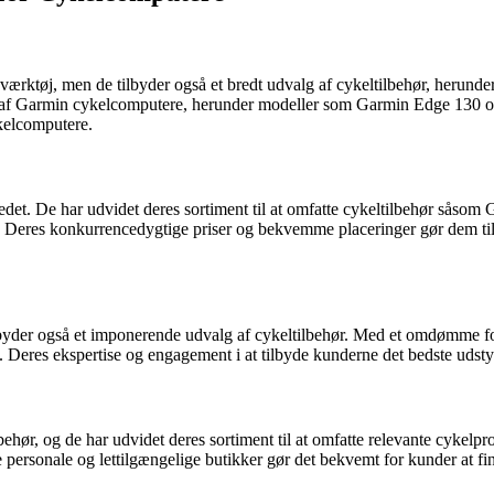
værktøj, men de tilbyder også et bredt udvalg af cykeltilbehør, herun
lg af Garmin cykelcomputere, herunder modeller som Garmin Edge 130 o
kelcomputere.
kedet. De har udvidet deres sortiment til at omfatte cykeltilbehør så
 Deres konkurrencedygtige priser og bekvemme placeringer gør dem til et
der også et imponerende udvalg af cykeltilbehør. Med et omdømme for 
Deres ekspertise og engagement i at tilbyde kunderne det bedste udstyr
ehør, og de har udvidet deres sortiment til at omfatte relevante cykelpr
sonale og lettilgængelige butikker gør det bekvemt for kunder at find