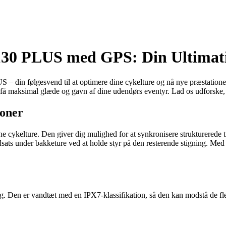
30 PLUS med GPS: Din Ultimat
in følgesvend til at optimere dine cykelture og nå nye præstationer
 få maksimal glæde og gavn af dine udendørs eventyr. Lad os udforske, 
ioner
 cykelture. Den giver dig mulighed for at synkronisere strukturerede t
ats under bakketure ved at holde styr på den resterende stigning. Med
n er vandtæt med en IPX7-klassifikation, så den kan modstå de fleste