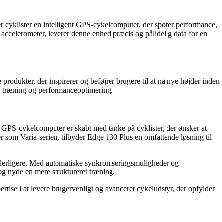
der cyklister en intelligent GPS-cykelcomputer, der sporer performance,
elerometer, leverer denne enhed præcis og pålidelig data for en
 produkter, der inspirerer og beføjrer brugere til at nå nye højder inden
es træning og performanceoptimering.
 GPS-cykelcomputer er skabt med tanke på cyklister, der ønsker at
 som Varia-serien, tilbyder Edge 130 Plus en omfattende løsning til
yderligere. Med automatiske synkroniseringsmuligheder og
 og nyde en mere struktureret træning.
se i at levere brugervenligt og avanceret cykeludstyr, der opfylder