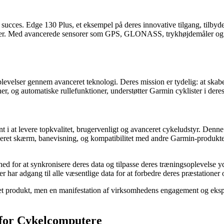
es succes. Edge 130 Plus, et eksempel på deres innovative tilgang, tilby
der. Med avancerede sensorer som GPS, GLONASS, trykhøjdemåler og acc
oplevelser gennem avanceret teknologi. Deres mission er tydelig: at skabe
r, og automatiske rullefunktioner, understøtter Garmin cyklister i der
i at levere topkvalitet, brugervenligt og avanceret cykeludstyr. Denne
eret skærm, banevisning, og kompatibilitet med andre Garmin-produkter
d for at synkronisere deres data og tilpasse deres træningsoplevelse 
er har adgang til alle væsentlige data for at forbedre deres præstationer
produkt, men en manifestation af virksomhedens engagement og eksperti
for Cykelcomputere