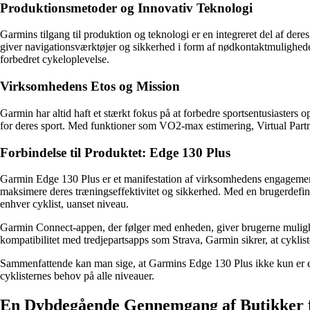
Produktionsmetoder og Innovativ Teknologi
Garmins tilgang til produktion og teknologi er en integreret del af der
giver navigationsværktøjer og sikkerhed i form af nødkontaktmulighe
forbedret cykeloplevelse.
Virksomhedens Etos og Mission
Garmin har altid haft et stærkt fokus på at forbedre sportsentusiasters 
for deres sport. Med funktioner som VO2-max estimering, Virtual Partne
Forbindelse til Produktet: Edge 130 Plus
Garmin Edge 130 Plus er et manifestation af virksomhedens engagement 
maksimere deres træningseffektivitet og sikkerhed. Med en brugerdefin
enhver cyklist, uanset niveau.
Garmin Connect-appen, der følger med enheden, giver brugerne mulighe
kompatibilitet med tredjepartsapps som Strava, Garmin sikrer, at cyklist
Sammenfattende kan man sige, at Garmins Edge 130 Plus ikke kun er et 
cyklisternes behov på alle niveauer.
En Dybdegående Gennemgang af Butikker 