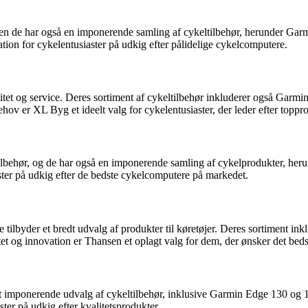
 men de har også en imponerende samling af cykeltilbehør, herunder G
nation for cykelentusiaster på udkig efter pålidelige cykelcomputere.
et og service. Deres sortiment af cykeltilbehør inkluderer også Garmi
 er XL Byg et ideelt valg for cykelentusiaster, der leder efter toppro
 tilbehør, og de har også en imponerende samling af cykelprodukter, 
aster på udkig efter de bedste cykelcomputere på markedet.
de tilbyder et bredt udvalg af produkter til køretøjer. Deres sortiment
et og innovation er Thansen et oplagt valg for dem, der ønsker det beds
t imponerende udvalg af cykeltilbehør, inklusive Garmin Edge 130 og 
ster på udkig efter kvalitetsprodukter.