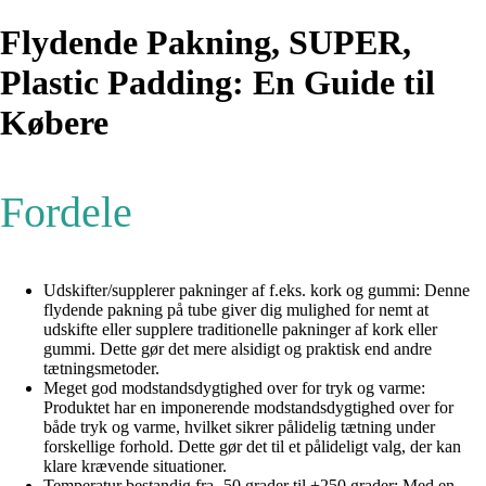
Flydende Pakning, SUPER,
Plastic Padding: En Guide til
Købere
Fordele
Udskifter/supplerer pakninger af f.eks. kork og gummi: Denne
flydende pakning på tube giver dig mulighed for nemt at
udskifte eller supplere traditionelle pakninger af kork eller
gummi. Dette gør det mere alsidigt og praktisk end andre
tætningsmetoder.
Meget god modstandsdygtighed over for tryk og varme:
Produktet har en imponerende modstandsdygtighed over for
både tryk og varme, hvilket sikrer pålidelig tætning under
forskellige forhold. Dette gør det til et pålideligt valg, der kan
klare krævende situationer.
Temperatur bestandig fra -50 grader til +250 grader: Med en