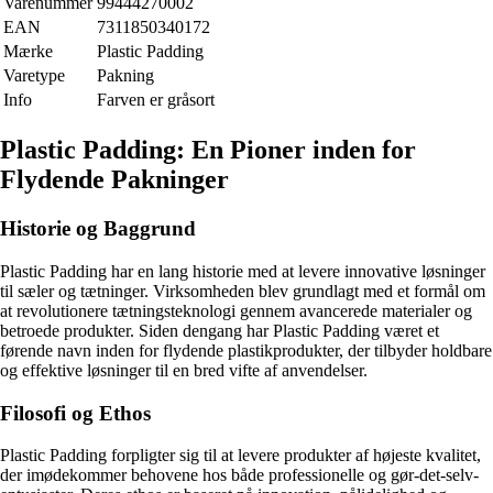
Varenummer
99444270002
EAN
7311850340172
Mærke
Plastic Padding
Varetype
Pakning
Info
Farven er gråsort
Plastic Padding: En Pioner inden for
Flydende Pakninger
Historie og Baggrund
Plastic Padding har en lang historie med at levere innovative løsninger
til sæler og tætninger. Virksomheden blev grundlagt med et formål om
at revolutionere tætningsteknologi gennem avancerede materialer og
betroede produkter. Siden dengang har Plastic Padding været et
førende navn inden for flydende plastikprodukter, der tilbyder holdbare
og effektive løsninger til en bred vifte af anvendelser.
Filosofi og Ethos
Plastic Padding forpligter sig til at levere produkter af højeste kvalitet,
der imødekommer behovene hos både professionelle og gør-det-selv-