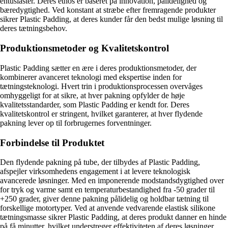
entusiaster. Deres ethos er baseret på innovation, pålidelighed og
bæredygtighed. Ved konstant at stræbe efter fremragende produkter
sikrer Plastic Padding, at deres kunder får den bedst mulige løsning til
deres tætningsbehov.
Produktionsmetoder og Kvalitetskontrol
Plastic Padding sætter en ære i deres produktionsmetoder, der
kombinerer avanceret teknologi med ekspertise inden for
tætningsteknologi. Hvert trin i produktionsprocessen overvåges
omhyggeligt for at sikre, at hver pakning opfylder de høje
kvalitetsstandarder, som Plastic Padding er kendt for. Deres
kvalitetskontrol er stringent, hvilket garanterer, at hver flydende
pakning lever op til forbrugernes forventninger.
Forbindelse til Produktet
Den flydende pakning på tube, der tilbydes af Plastic Padding,
afspejler virksomhedens engagement i at levere teknologisk
avancerede løsninger. Med en imponerende modstandsdygtighed over
for tryk og varme samt en temperaturbestandighed fra -50 grader til
+250 grader, giver denne pakning pålidelig og holdbar tætning til
forskellige motortyper. Ved at anvende vedvarende elastisk silikone
tætningsmasse sikrer Plastic Padding, at deres produkt danner en hinde
på få minutter, hvilket understreger effektiviteten af deres løsninger.