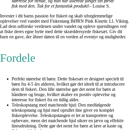
størrelse for hende, og hun har allerede fanget sin første
fisk med den. Tak for et fantastisk produkt!
– Louise S.
Invester i dit barns passion for fiskeri og skab uforglemmelige
oplevelser ved vandet med Fiskestang BØRN Pink Kinetic Ll. Viking.
Lad dem udforske verdenen under vandet og opleve spændingen ved
at fiske deres egne bytte med dette skræddersyede fiskesæt. Giv dit
barn en gave, der åbner døren til en verden af eventyr og muligheder.
Fordele
Perfekt størrelse til børn: Dette fiskesæt er designet specielt til
børn fra 4-5 års alderen, hvilket gør det ideelt til at introducere
dem til fiskeri. Den lille størrelse gør det nemt for børn at
håndtere og bruge, hvilket skaber en positiv oplevelse og
interesse for fiskeri fra en tidlig alder.
Teleskopstang med matchende hjul: Den medfølgende
teleskopstang og hjul med oprullet line giver en komplet
fiskeoplevelse. Teleskopstangen er let at transportere og
opbevare, mens det matchende hjul sikrer en jævn og effektiv
lineudrulning. Dette gør det nemt for børn at lære at kaste og