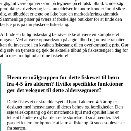
vigtigt at være opmærksom på tegnene på et falsk tilbud. Undersøg
produktbeskrivelser og læs anmeldelser fra andre kunder for at sikre
dig, at tilbuddet er ægte og ikke bare en markedsføringsgimmick.
Sammenlign priser på tværs af forskellige butikker for at finde den
bedste pris på din ønskede fiskestang.
At finde en billig fiskestang behøver ikke at være en kompliceret
opgave. Ved at være opmærksom på ægte tilbud og udnytte rabatter
kan du investere i en kvalitetsfiskestang til en overkommelig pris. Gør
dig selv en tjeneste og tjek de aktuelle tilbud på fiskestænger i dag for
at få mest muligt ud af dine fisketure!
Hvem er målgruppen for dette fiskesæt til børn
fra 4-5 års alderen? Hvilke specifikke funktioner
gør det velegnet til dette alderssegment?
Dette fiskesæt er skræddersyet til børn i alderen 4-5 år og er
designet med hensyntagen til deres behov og færdigheder. Den
seje teleskopstang og det matchende hjul med oprullet line er
lette at håndtere og har den rette størrelse til små hænder. Det
gør det lettere for børnene at lære at fiske og få succesoplevelser
fra starten.