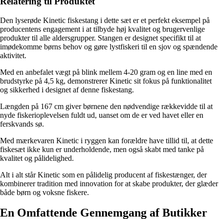
Relatering til Produktet
Den lyserøde Kinetic fiskestang i dette sæt er et perfekt eksempel på
producentens engagement i at tilbyde høj kvalitet og brugervenlige
produkter til alle aldersgrupper. Stangen er designet specifikt til at
imødekomme børns behov og gøre lystfiskeri til en sjov og spændende
aktivitet.
Med en anbefalet vægt på blink mellem 4-20 gram og en line med en
brudstyrke på 4,5 kg, demonstrerer Kinetic sit fokus på funktionalitet
og sikkerhed i designet af denne fiskestang.
Længden på 167 cm giver børnene den nødvendige rækkevidde til at
nyde fiskerioplevelsen fuldt ud, uanset om de er ved havet eller en
ferskvands sø.
Med mærkevaren Kinetic i ryggen kan forældre have tillid til, at dette
fiskesæt ikke kun er underholdende, men også skabt med tanke på
kvalitet og pålidelighed.
Alt i alt står Kinetic som en pålidelig producent af fiskestænger, der
kombinerer tradition med innovation for at skabe produkter, der glæder
både børn og voksne fiskere.
En Omfattende Gennemgang af Butikker