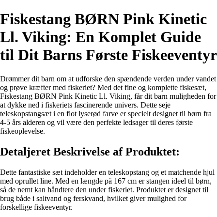
Fiskestang BØRN Pink Kinetic
Ll. Viking: En Komplet Guide
til Dit Barns Første Fiskeeventyr
Drømmer dit barn om at udforske den spændende verden under vandet
og prøve kræfter med fiskeriet? Med det fine og komplette fiskesæt,
Fiskestang BØRN Pink Kinetic Ll. Viking, får dit barn muligheden for
at dykke ned i fiskeriets fascinerende univers. Dette seje
teleskopstangsæt i en flot lyserød farve er specielt designet til børn fra
4-5 års alderen og vil være den perfekte ledsager til deres første
fiskeoplevelse.
Detaljeret Beskrivelse af Produktet:
Dette fantastiske sæt indeholder en teleskopstang og et matchende hjul
med oprullet line. Med en længde på 167 cm er stangen ideel til børn,
så de nemt kan håndtere den under fiskeriet. Produktet er designet til
brug både i saltvand og ferskvand, hvilket giver mulighed for
forskellige fiskeeventyr.