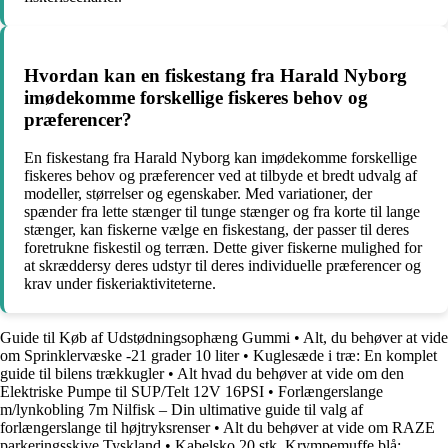
Hvordan kan en fiskestang fra Harald Nyborg
imødekomme forskellige fiskeres behov og
præferencer?
En fiskestang fra Harald Nyborg kan imødekomme forskellige
fiskeres behov og præferencer ved at tilbyde et bredt udvalg af
modeller, størrelser og egenskaber. Med variationer, der
spænder fra lette stænger til tunge stænger og fra korte til lange
stænger, kan fiskerne vælge en fiskestang, der passer til deres
foretrukne fiskestil og terræn. Dette giver fiskerne mulighed for
at skræddersy deres udstyr til deres individuelle præferencer og
krav under fiskeriaktiviteterne.
Guide til Køb af Udstødningsophæng Gummi
•
Alt, du behøver at vide
om Sprinklervæske -21 grader 10 liter
•
Kuglesæde i træ: En komplet
guide til bilens trækkugler
•
Alt hvad du behøver at vide om den
Elektriske Pumpe til SUP/Telt 12V 16PSI
•
Forlængerslange
m/lynkobling 7m Nilfisk – Din ultimative guide til valg af
forlængerslange til højtryksrenser
•
Alt du behøver at vide om RAZE
parkeringsskive Tyskland
•
Kabelsko 20 stk. Krympemuffe blå: