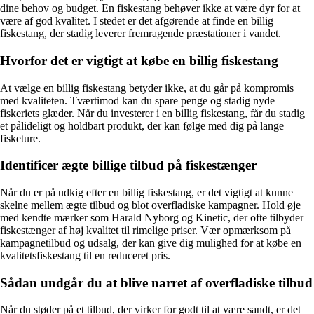
dine behov og budget. En fiskestang behøver ikke at være dyr for at
være af god kvalitet. I stedet er det afgørende at finde en billig
fiskestang, der stadig leverer fremragende præstationer i vandet.
Hvorfor det er vigtigt at købe en billig fiskestang
At vælge en billig fiskestang betyder ikke, at du går på kompromis
med kvaliteten. Tværtimod kan du spare penge og stadig nyde
fiskeriets glæder. Når du investerer i en billig fiskestang, får du stadig
et pålideligt og holdbart produkt, der kan følge med dig på lange
fisketure.
Identificer ægte billige tilbud på fiskestænger
Når du er på udkig efter en billig fiskestang, er det vigtigt at kunne
skelne mellem ægte tilbud og blot overfladiske kampagner. Hold øje
med kendte mærker som Harald Nyborg og Kinetic, der ofte tilbyder
fiskestænger af høj kvalitet til rimelige priser. Vær opmærksom på
kampagnetilbud og udsalg, der kan give dig mulighed for at købe en
kvalitetsfiskestang til en reduceret pris.
Sådan undgår du at blive narret af overfladiske tilbud
Når du støder på et tilbud, der virker for godt til at være sandt, er det