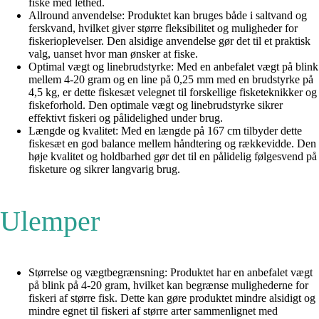
fiske med lethed.
Allround anvendelse: Produktet kan bruges både i saltvand og
ferskvand, hvilket giver større fleksibilitet og muligheder for
fiskerioplevelser. Den alsidige anvendelse gør det til et praktisk
valg, uanset hvor man ønsker at fiske.
Optimal vægt og linebrudstyrke: Med en anbefalet vægt på blink
mellem 4-20 gram og en line på 0,25 mm med en brudstyrke på
4,5 kg, er dette fiskesæt velegnet til forskellige fisketeknikker og
fiskeforhold. Den optimale vægt og linebrudstyrke sikrer
effektivt fiskeri og pålidelighed under brug.
Længde og kvalitet: Med en længde på 167 cm tilbyder dette
fiskesæt en god balance mellem håndtering og rækkevidde. Den
høje kvalitet og holdbarhed gør det til en pålidelig følgesvend på
fisketure og sikrer langvarig brug.
Ulemper
Størrelse og vægtbegrænsning: Produktet har en anbefalet vægt
på blink på 4-20 gram, hvilket kan begrænse mulighederne for
fiskeri af større fisk. Dette kan gøre produktet mindre alsidigt og
mindre egnet til fiskeri af større arter sammenlignet med