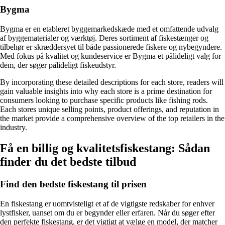
Bygma
Bygma er en etableret byggemarkedskæde med et omfattende udvalg
af byggematerialer og værktøj. Deres sortiment af fiskestænger og
tilbehør er skræddersyet til både passionerede fiskere og nybegyndere.
Med fokus på kvalitet og kundeservice er Bygma et pålideligt valg for
dem, der søger pålideligt fiskeudstyr.
By incorporating these detailed descriptions for each store, readers will
gain valuable insights into why each store is a prime destination for
consumers looking to purchase specific products like fishing rods.
Each stores unique selling points, product offerings, and reputation in
the market provide a comprehensive overview of the top retailers in the
industry.
Få en billig og kvalitetsfiskestang: Sådan
finder du det bedste tilbud
Find den bedste fiskestang til prisen
En fiskestang er uomtvisteligt et af de vigtigste redskaber for enhver
lystfisker, uanset om du er begynder eller erfaren. Når du søger efter
den perfekte fiskestang, er det vigtigt at vælge en model, der matcher