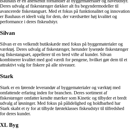
Bauhaus er en anerkendt forhandler af byggematerialer og haveudstyr.
Deres udvalg af fiskestænger dækker alt fra begyndermodeller til
avancerede fiskestangsæt. Med et fokus på funktionalitet og innovation
er Bauhaus et ideelt valg for dem, der værdsætter høj kvalitet og
performance i deres fiskeudstyr.
Silvan
Silvan er en velkendt butikskæde med fokus på byggematerialer og
værktøj. Deres udvalg af fiskestænger, herunder lyserøde fiskestænger
og fiskestangsæt, appellerer til en bred vifte af kunder. Silvan
kombinerer kvalitet med god værdi for pengene, hvilket gør dem til et
attraktivt valg for fiskere på alle niveauer.
Stark
Stark er en førende leverandør af byggematerialer og værktøj med
omfattende erfaring inden for branchen. Deres sortiment af
fiskestænger omfatter kendte mærker som Kinetic og tilbyder et bredt
udvalg af løsninger. Med fokus på pålidelighed og holdbarhed har
Stark skabt et ry for at tilbyde førsteklasses fiskeudstyr til tilfredshed
for deres kunder.
XL Byg