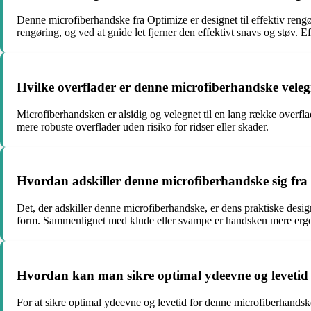
Denne microfiberhandske fra Optimize er designet til effektiv reng
rengøring, og ved at gnide let fjerner den effektivt snavs og støv. E
Hvilke overflader er denne microfiberhandske velegn
Microfiberhandsken er alsidig og velegnet til en lang række overfl
mere robuste overflader uden risiko for ridser eller skader.
Hvordan adskiller denne microfiberhandske sig fra
Det, der adskiller denne microfiberhandske, er dens praktiske des
form. Sammenlignet med klude eller svampe er handsken mere ergonom
Hvordan kan man sikre optimal ydeevne og levetid
For at sikre optimal ydeevne og levetid for denne microfiberhandske 