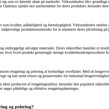
et sig som en førende aktør på markedet. Virksomheden blev grundlagt m
ar Optimize opnået stor anerkendelse for deres produkter, herunder der
r som kvalitet, pålidelighed og bæredygtighed. Virksomheden stræber alt
 miljøvenlige produktionsmetoder for at minimere deres påvirkning på 
g omhyggeligt udvalgte materialer. Deres mikrofiber handske er resulta
ter, hvor hvert produkt gennemgår strenge kvalitetskontrolprocedurer for
kånsom rengøring og polering af forskellige overflader. Med sit brugerv
at bruge og kan nemt renses og genanvendes for maksimal brugervenlighed
 en ideel producent af rengøringsudstyr, herunder den populære mikrof
er søger pålidelige og effektive rengøringsløsninger.
ring og polering?