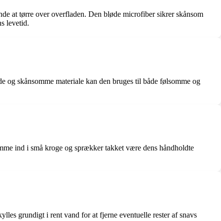
nde at tørre over overfladen. Den bløde microfiber sikrer skånsom
s levetid.
bløde og skånsomme materiale kan den bruges til både følsomme og
komme ind i små kroge og sprækker takket være dens håndholdte
les grundigt i rent vand for at fjerne eventuelle rester af snavs