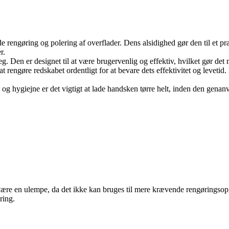
e rengøring og polering af overflader. Dens alsidighed gør den til et pra
r.
Den er designet til at være brugervenlig og effektiv, hvilket gør det n
 at rengøre redskabet ordentligt for at bevare dets effektivitet og levet
og hygiejne er det vigtigt at lade handsken tørre helt, inden den genanv
n være en ulempe, da det ikke kan bruges til mere krævende rengøringsop
ring.