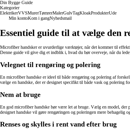
Din Bygge Guide
Kategorier
Elektriker
VVS
Murer
Tømrer
Maler
Gulv
Tag
Kloak
Produkter
Ude
Min konto
Kom i gang
Nyhedsmail
Essentiel guide til at vælge den 
Microfiber handsker er uvurderlige værktøjer, når det kommer til effekt
Denne guide vil give dig et indblik i, hvad du bør overveje, når du lede
Velegnet til rengøring og polering
En microfiber handske er ideel til både rengøring og polering af forskel
vælge en handske, der er designet specifikt til både vask og polering for
Nem at bruge
En god microfiber handske bør være let at bruge. Vælg en model, der p
designet handske vil gøre rengøringen og poleringen mere behagelig og
Renses og skylles i rent vand efter brug