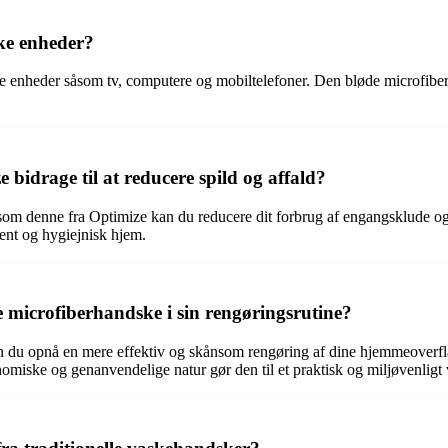
ke enheder?
ke enheder såsom tv, computere og mobiltelefoner. Den bløde microfiber s
idrage til at reducere spild og affald?
 som denne fra Optimize kan du reducere dit forbrug af engangsklude o
rent og hygiejnisk hjem.
 microfiberhandske i sin rengøringsrutine?
an du opnå en mere effektiv og skånsom rengøring af dine hjemmeoverfl
onomiske og genanvendelige natur gør den til et praktisk og miljøvenligt