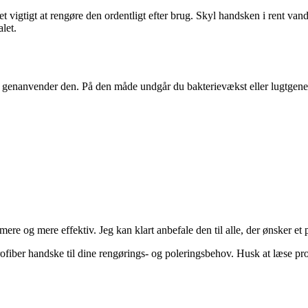
et vigtigt at rengøre den ordentligt efter brug. Skyl handsken i rent vand
let.
u genanvender den. På den måde undgår du bakterievækst eller lugtgener.
e og mere effektiv. Jeg kan klart anbefale den til alle, der ønsker et pr
crofiber handske til dine rengørings- og poleringsbehov. Husk at læse pr