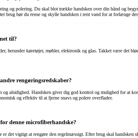
øring og polering. Du skal blot trække handsken over din hånd og begy
fter brug bør du rense og skylle handsken i rent vand for at forlænge den
et til?
ader, herunder køretøjer, møbler, elektronik og glas. Takket være det 
 andre rengøringsredskaber?
ign og alsidighed. Handsken giver dig god kontrol og mulighed for at 
isk og effektiv til at fjerne snavs og polere overflader.
 for denne microfiberhandske?
er det vigtigt at rengøre den regelmæssigt. Efter brug skal handsken skyl