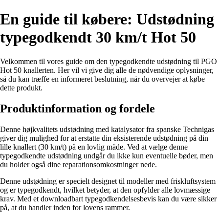
En guide til købere: Udstødning
typegodkendt 30 km/t Hot 50
Velkommen til vores guide om den typegodkendte udstødning til PGO
Hot 50 knallerten. Her vil vi give dig alle de nødvendige oplysninger,
så du kan træffe en informeret beslutning, når du overvejer at købe
dette produkt.
Produktinformation og fordele
Denne højkvalitets udstødning med katalysator fra spanske Technigas
giver dig mulighed for at erstatte din eksisterende udstødning på din
lille knallert (30 km/t) på en lovlig måde. Ved at vælge denne
typegodkendte udstødning undgår du ikke kun eventuelle bøder, men
du holder også dine reparationsomkostninger nede.
Denne udstødning er specielt designet til modeller med friskluftsystem
og er typegodkendt, hvilket betyder, at den opfylder alle lovmæssige
krav. Med et downloadbart typegodkendelsesbevis kan du være sikker
på, at du handler inden for lovens rammer.