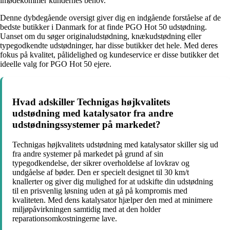
imødekommer kundernes behov.
Denne dybdegående oversigt giver dig en indgående forståelse af de
bedste butikker i Danmark for at finde PGO Hot 50 udstødning.
Uanset om du søger originaludstødning, knækudstødning eller
typegodkendte udstødninger, har disse butikker det hele. Med deres
fokus på kvalitet, pålidelighed og kundeservice er disse butikker det
ideelle valg for PGO Hot 50 ejere.
Hvad adskiller Technigas højkvalitets
udstødning med katalysator fra andre
udstødningssystemer på markedet?
Technigas højkvalitets udstødning med katalysator skiller sig ud
fra andre systemer på markedet på grund af sin
typegodkendelse, der sikrer overholdelse af lovkrav og
undgåelse af bøder. Den er specielt designet til 30 km/t
knallerter og giver dig mulighed for at udskifte din udstødning
til en prisvenlig løsning uden at gå på kompromis med
kvaliteten. Med dens katalysator hjælper den med at minimere
miljøpåvirkningen samtidig med at den holder
reparationsomkostningerne lave.