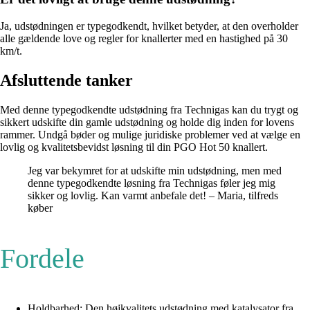
Ja, udstødningen er typegodkendt, hvilket betyder, at den overholder
alle gældende love og regler for knallerter med en hastighed på 30
km/t.
Afsluttende tanker
Med denne typegodkendte udstødning fra Technigas kan du trygt og
sikkert udskifte din gamle udstødning og holde dig inden for lovens
rammer. Undgå bøder og mulige juridiske problemer ved at vælge en
lovlig og kvalitetsbevidst løsning til din PGO Hot 50 knallert.
Jeg var bekymret for at udskifte min udstødning, men med
denne typegodkendte løsning fra Technigas føler jeg mig
sikker og lovlig. Kan varmt anbefale det! – Maria, tilfreds
køber
Fordele
Holdbarhed: Den højkvalitets udstødning med katalysator fra