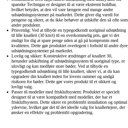
spanske Technigas er designet til at være ekstremt holdbar,
hvilket betyder, at den vil vare længere end mange andre
udstødningssystemer på markedet. Dette giver dig værdi for
pengene og sikrer, at du ikke behøver at udskifte den så ofte som
andre produkter.
Prisvenlig: Ved at tilbyde en typegodkendt uoriginal udstødning
til lille knallert (30 km/t) til en overkommelig pris, gør vi det
muligt for dig at spare penge uden at gå på kompromis med
kvaliteten. Dette gør produktet overlegent i forhold til andre dyre
udstødningssystemer på markedet.
Lovlig og sikker: Konstruktive ændringer af knallert 30,
herunder udskiftning af udstødningssystem til uoriginal type, er
ulovligt og kan medføre store bøder. Ved at tilbyde en
typegodkendt udstødning til lille knallert, sikrer vi, at du kan
opgradere din knallert inden for lovens rammer og undgå
risikoen for bøder. Dette gør vores produkt til et sikkert og
lovligt valg.
Passer til modeller med friskluftsystem: Produktet er specielt
designet til at være kompatibelt med modeller, der har et
friskluftsystem. Dette sikrer en problemfri installation og optimal
ydeevne, hvilket gør det til det ideelle valg for knallertejere, der
ønsker en effektiv og problemfri opgradering.