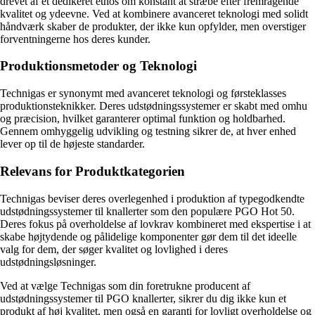
drevet af et dedikeret ethos om konstant at stræbe efter fremragende
kvalitet og ydeevne. Ved at kombinere avanceret teknologi med solidt
håndværk skaber de produkter, der ikke kun opfylder, men overstiger
forventningerne hos deres kunder.
Produktionsmetoder og Teknologi
Technigas er synonymt med avanceret teknologi og førsteklasses
produktionsteknikker. Deres udstødningssystemer er skabt med omhu
og præcision, hvilket garanterer optimal funktion og holdbarhed.
Gennem omhyggelig udvikling og testning sikrer de, at hver enhed
lever op til de højeste standarder.
Relevans for Produktkategorien
Technigas beviser deres overlegenhed i produktion af typegodkendte
udstødningssystemer til knallerter som den populære PGO Hot 50.
Deres fokus på overholdelse af lovkrav kombineret med ekspertise i at
skabe højtydende og pålidelige komponenter gør dem til det ideelle
valg for dem, der søger kvalitet og lovlighed i deres
udstødningsløsninger.
Ved at vælge Technigas som din foretrukne producent af
udstødningssystemer til PGO knallerter, sikrer du dig ikke kun et
produkt af høj kvalitet, men også en garanti for lovligt overholdelse og