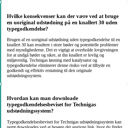
Hvilke konsekvenser kan der være ved at bruge
en uoriginal udstødning på en knallert 30 uden
typegodkendelse?
Brugen af en uoriginal udstødning uden typegodkendelse til en
knallert 30 kan resultere i store bøder og potentielle problemer
med myndighederne. Det er vigtigt at overholde lovgivningen
for at undgå bøder og sikre, at din knallert er lovlig og
miljøvenlig. Technigas løsning med katalysator og
typegodkendelse eliminerer denne risiko ved at tilbyde en
godkendt og effektiv erstatning til den originale
udstødningssystem.
Hvordan kan man downloade
typegodkendelsesbeviset for Technigas
udstødningssystem?
Typegodkendelsesbeviset for Technigas udstødningssystem kan
nemt downloades ved at besøge det angivne link, hvor du finder