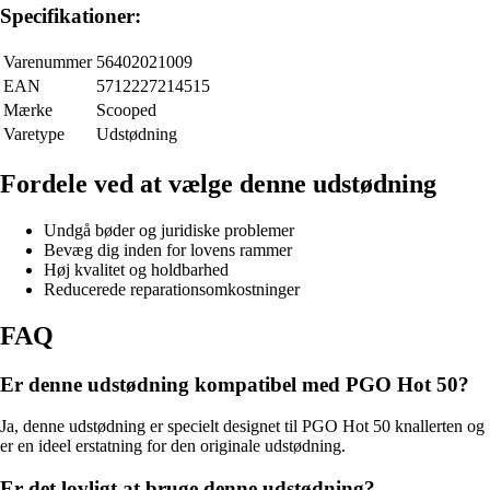
Specifikationer:
Varenummer
56402021009
EAN
5712227214515
Mærke
Scooped
Varetype
Udstødning
Fordele ved at vælge denne udstødning
Undgå bøder og juridiske problemer
Bevæg dig inden for lovens rammer
Høj kvalitet og holdbarhed
Reducerede reparationsomkostninger
FAQ
Er denne udstødning kompatibel med PGO Hot 50?
Ja, denne udstødning er specielt designet til PGO Hot 50 knallerten og
er en ideel erstatning for den originale udstødning.
Er det lovligt at bruge denne udstødning?