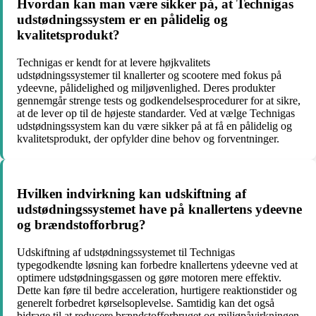
Hvordan kan man være sikker på, at Technigas
udstødningssystem er en pålidelig og
kvalitetsprodukt?
Technigas er kendt for at levere højkvalitets
udstødningssystemer til knallerter og scootere med fokus på
ydeevne, pålidelighed og miljøvenlighed. Deres produkter
gennemgår strenge tests og godkendelsesprocedurer for at sikre,
at de lever op til de højeste standarder. Ved at vælge Technigas
udstødningssystem kan du være sikker på at få en pålidelig og
kvalitetsprodukt, der opfylder dine behov og forventninger.
Hvilken indvirkning kan udskiftning af
udstødningssystemet have på knallertens ydeevne
og brændstofforbrug?
Udskiftning af udstødningssystemet til Technigas
typegodkendte løsning kan forbedre knallertens ydeevne ved at
optimere udstødningsgassen og gøre motoren mere effektiv.
Dette kan føre til bedre acceleration, hurtigere reaktionstider og
generelt forbedret kørselsoplevelse. Samtidig kan det også
bidrage til at reducere brændstofforbruget og miljøpåvirkningen,