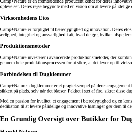
Camp+Nature er en fremtrædende producent kendt for deres innovative l
oplevelser. Deres rejse begyndte med en vision om at levere pålidelig
Virksomhedens Etos
Camp+Nature er forpligtet til bæredygtighed og innovation. Deres eto
ærlighed, integritet og ansvarlighed i alt, hvad de gør, hvilket afspejler 
Produktionsmetoder
Camp+Nature investerer i avancerede produktionsmetoder, der kombinere
gennem hele produktionsprocessen for at sikre, at det lever op til virks
Forbindelsen til Dugklemmer
Camp+Natures dugklemmer er et pragteksempel på deres engagement i fu
sikkert på plads, selv når det blæser. Pakket i sæt af fire, sikrer dis
Med en passion for kvalitet, et engagement i bæredygtighed og en kon
dedikation til at levere pålidelige og innovative løsninger gør dem til de
En Grundig Oversigt over Butikker for D
Harald Nyborg