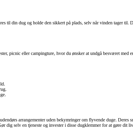
 til din dug og holde den sikkert på plads, selv når vinden tager til. D
er, picnic eller campingture, hvor du ønsker at undgå besværet med en
ld.
rug.
uge.
udendørs arrangementer uden bekymringer om flyvende duge. Deres smar
 dig selv en tjeneste og invester i disse dugklemmer for at gøre dit liv 