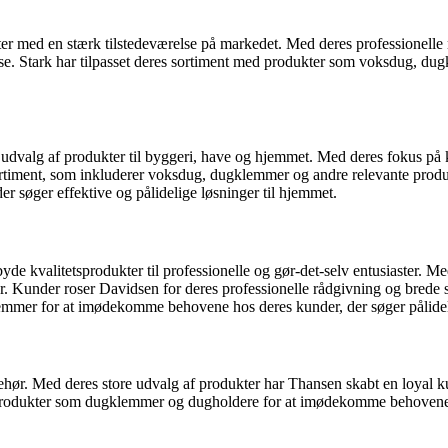
r med en stærk tilstedeværelse på markedet. Med deres professionelle r
ise. Stark har tilpasset deres sortiment med produkter som voksdug, d
valg af produkter til byggeri, have og hjemmet. Med deres fokus på kv
ortiment, som inkluderer voksdug, dugklemmer og andre relevante produ
 søger effektive og pålidelige løsninger til hjemmet.
 kvalitetsprodukter til professionelle og gør-det-selv entusiaster. M
ehør. Kunder roser Davidsen for deres professionelle rådgivning og bred
klemmer for at imødekomme behovene hos deres kunder, der søger pålidel
behør. Med deres store udvalg af produkter har Thansen skabt en loyal
 produkter som dugklemmer og dugholdere for at imødekomme behovene ho