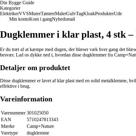
Din Bygge Guide
Kategorier
Elektriker
VVS
Murer
Tømrer
Maler
Gulv
Tag
Kloak
Produkter
Ude
Min konto
Kom i gang
Nyhedsmail
Dugklemmer i klar plast, 4 stk –
Er du træt af at kæmpe med dugen, der blæser væk hver gang det blæs
besvær. Lad os dykke ned i, hvordan disse dugklemmer fra Camp+Nature
Detaljer om produktet
Disse dugklemmer er lavet af klar plast med en solid metalklemme, hvilk
effektive i brug.
Vareinformation
Varenummer
301025050
EAN
5710247813343
Mærke
Camp+Nature
Varetype
dugklemme