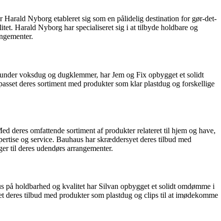
 Harald Nyborg etableret sig som en pålidelig destination for gør-det-
et. Harald Nyborg har specialiseret sig i at tilbyde holdbare og
rangementer.
herunder voksdug og dugklemmer, har Jem og Fix opbygget et solidt
asset deres sortiment med produkter som klar plastdug og forskellige
ed deres omfattende sortiment af produkter relateret til hjem og have,
ertise og service. Bauhaus har skræddersyet deres tilbud med
er til deres udendørs arrangementer.
us på holdbarhed og kvalitet har Silvan opbygget et solidt omdømme i
set deres tilbud med produkter som plastdug og clips til at imødekomme