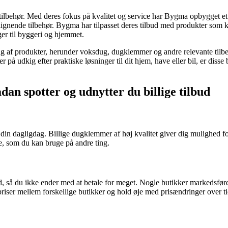
tilbehør. Med deres fokus på kvalitet og service har Bygma opbygget 
gnende tilbehør. Bygma har tilpasset deres tilbud med produkter som k
ger til byggeri og hjemmet.
alg af produkter, herunder voksdug, dugklemmer og andre relevante tilb
 på udkig efter praktiske løsninger til dit hjem, have eller bil, er disse
dan spotter og udnytter du billige tilbud
 din dagligdag. Billige dugklemmer af høj kvalitet giver dig mulighed f
ge, som du kan bruge på andre ting.
d, så du ikke ender med at betale for meget. Nogle butikker markedsføre
iser mellem forskellige butikker og hold øje med prisændringer over ti