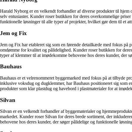
Harald Nyborg er en velkendt forhandler af diverse produkter til hjem 
selv entusiaster. Kunder roser butikken for deres overkommelige priser
funktionelle løsninger til alle typer af projekter, hvilket gør dem til et 
Jem og Fix
Jem og Fix har etableret sig som en førende detailkæde med fokus på p
omdømme for kvalitet og pålidelighed. Kunder roser butikken for deres 
typer af klemmer til at imødekomme behovene hos deres kunder, der søg
Bauhaus
Bauhaus er et velrenommeret byggemarked med fokus på at tilbyde profes
inklusive voksdug og dugklemmer, har Bauhaus positioneret sig som en
produkter som klar plastdug og havebord i plastmaterialer for at imød
Silvan
Silvan er en velkendt forhandler af byggematerialer og hjemmeprodukter
markedet. Kunder roser Silvan for deres brede sortiment, der inkluder
behovene hos deres kunder, der søger pålidelige og funktionelle løsning