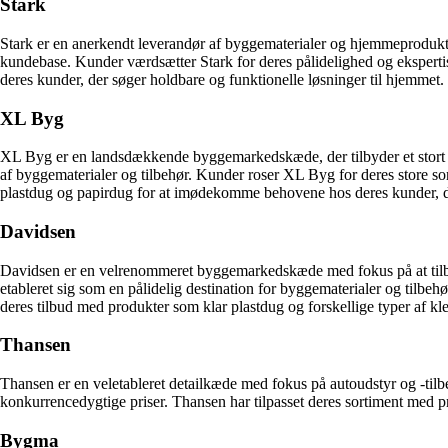
Stark
Stark er en anerkendt leverandør af byggematerialer og hjemmeprodukte
kundebase. Kunder værdsætter Stark for deres pålidelighed og ekspert
deres kunder, der søger holdbare og funktionelle løsninger til hjemmet.
XL Byg
XL Byg er en landsdækkende byggemarkedskæde, der tilbyder et stort ud
af byggematerialer og tilbehør. Kunder roser XL Byg for deres store s
plastdug og papirdug for at imødekomme behovene hos deres kunder, der
Davidsen
Davidsen er en velrenommeret byggemarkedskæde med fokus på at tilbyde
etableret sig som en pålidelig destination for byggematerialer og tilb
deres tilbud med produkter som klar plastdug og forskellige typer af 
Thansen
Thansen er en veletableret detailkæde med fokus på autoudstyr og -til
konkurrencedygtige priser. Thansen har tilpasset deres sortiment med
Bygma