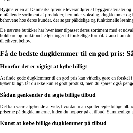
Bygma er en af Danmarks førende leverandører af byggematerialer og 
omfattende sortiment af produkter, herunder voksdug, dugklemmer og li
behovene hos deres kunder, der søger pålidelige og funktionelle løsnin
De nævnte butikker har hver især tilpasset deres sortiment med et udv
holdbare og funktionelle løsninger til forskellige formål. Uanset om du er
til ethvert behov.
Få de bedste dugklemmer til en god pris: Så
Hvorfor det er vigtigt at købe billigt
At finde gode dugklemmer til en god pris kan virkelig gøre en forskel i
køber billigt, får du ikke kun et godt produkt, men du sparer også pen
Sådan genkender du ægte billige tilbud
Det kan være afgørende at vide, hvordan man spotter ægte billige tilbu
priserne på dugklemmerne, inden du hopper på et tilbud. Sammenlign pr
Kunst at købe billige dugklemmer på tilbud