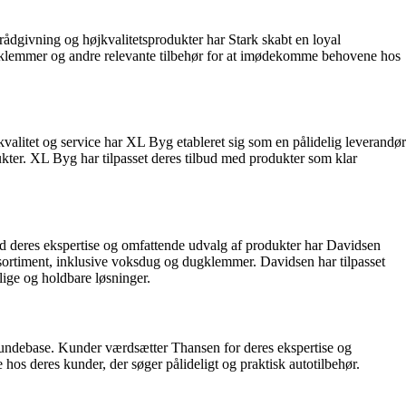
ådgivning og højkvalitetsprodukter har Stark skabt en loyal
ugklemmer og andre relevante tilbehør for at imødekomme behovene hos
alitet og service har XL Byg etableret sig som en pålidelig leverandør
kter. XL Byg har tilpasset deres tilbud med produkter som klar
ed deres ekspertise og omfattende udvalg af produkter har Davidsen
e sortiment, inklusive voksdug og dugklemmer. Davidsen har tilpasset
ige og holdbare løsninger.
 kundebase. Kunder værdsætter Thansen for deres ekspertise og
s deres kunder, der søger pålideligt og praktisk autotilbehør.