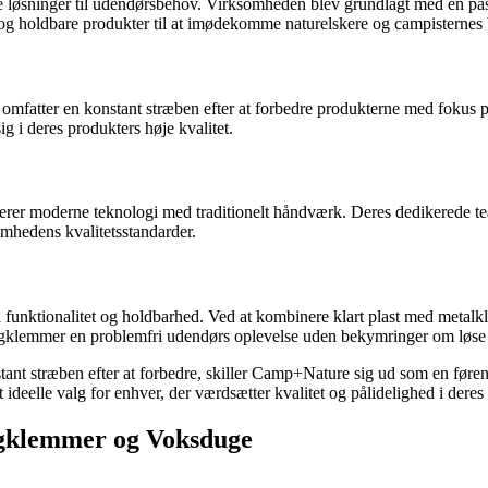
øsninger til udendørsbehov. Virksomheden blev grundlagt med en passio
e og holdbare produkter til at imødekomme naturelskere og campisternes
s omfatter en konstant stræben efter at forbedre produkterne med foku
sig i deres produkters høje kvalitet.
r moderne teknologi med traditionelt håndværk. Deres dedikerede team 
omhedens kvalitetsstandarder.
nktionalitet og holdbarhed. Ved at kombinere klart plast med metalkl
se dugklemmer en problemfri udendørs oplevelse uden bekymringer om løse
stant stræben efter at forbedre, skiller Camp+Nature sig ud som en fø
t ideelle valg for enhver, der værdsætter kvalitet og pålidelighed i deres 
ugklemmer og Voksduge