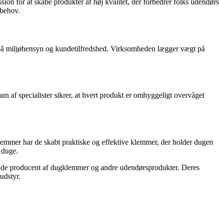
n for at skabe produkter af høj kvalitet, der forbedrer folks udendørs
 behov.
s på miljøhensyn og kundetilfredshed. Virksomheden lægger vægt på
af specialister sikrer, at hvert produkt er omhyggeligt overvåget
emmer har de skabt praktiske og effektive klemmer, der holder dugen
 duge.
rende producent af dugklemmer og andre udendørsprodukter. Deres
udstyr.