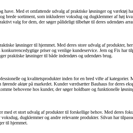
og have. Med et omfattende udvalg af praktiske løsninger og værktøj har
 og brede sortiment, som inkluderer voksdug og dugklemmer af høj kvalit
attraktivt valg for dem, der søger pålideligt tilbehør til deres udendørs ar
raktiske løsninger til hjemmet. Med deres store udvalg af produkter, 
konkurrencedygtige priser og venlige kundeservice. Jem og Fix har tilp
er praktiske løsninger til både indendørs og udendørs brug.
sionelle og kvalitetsprodukter inden for en bred vifte af kategorier. M
 førende aktør på markedet. Kunder værdsætter Bauhaus for deres eksp
ekomme behovene hos kunder, der søger holdbare og funktionelle løsning
 med et stort udvalg af produkter til forskellige behov. Med deres fok
er voksdug, dugklemmer og andre relevante produkter. Silvan har tilpas
er til hjemmet.