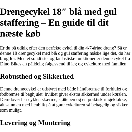
Drengecykel 18″ blå med gul
staffering – En guide til dit
næste køb
Er du på udkig efter den perfekte cykel til din 4-7-årige dreng? Så er
denne 18 drengecykel med blå og gul staffering måske lige det, du har
brug for. Med et solidt stel og fantastiske funktioner er denne cykel fra
Dino Bikes en pålidelig følgesvend til leg og cykelture med familien.
Robusthed og Sikkerhed
Denne drengecykel er udstyret med både håndbremse til forhjulet og
fodbremse til baghjulet, hvilket giver ekstra sikkerhed under kørslen.
Derudover har cyklen skærme, støtteben og en praktisk ringeklokke,
alt sammen med henblik på at gøre cykelturen så behagelig og sikker
som muligt.
Levering og Montering