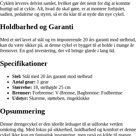
Cyklen leveres delvist samlet, hvilket gør det nemt for dig at komme
hurtigt ud at cykle. Alt, hvad du skal gøre, er at montere forhjulet,
sadlen, pedalerne og styret, så er du klar til at nyde din nye cykel.
Holdbarhed og Garanti
Med et stel lavet af stål og en imponerende 20 års garanti mod stelbrud,
kan du være sikker på, at denne cykel er bygget til at holde i mange år
fremover. En god investering, der vil bringe glæde i lang tid.
Specifikationer
Stel:
Stål med 20 års garanti mod stelbrud
Antal gear:
1 gear
Størrelse:
18, stelhøjde 25 cm
Bremser:
Forbremse: V-Bremse, Bagbremse: Fodbremse
Udstyr:
Skærme, støtteben, ringeklokke
Opsummering
Denne drengecykel er den ideelle ledsager til at udforske verden
omkring dig. Med fokus på sikkerhed, holdbarhed og komfort er denne
cykel ikke kun en fantastisk investering, men også en kilde til mange