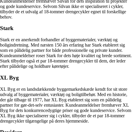
Kundeanmeldelser fremhæver Silvan for dets inspiration til projekter
og gode kundeservice. Selvom Silvan ikke er specialiseret i cykler,
tilbyder de et udvalg af 18-tommer drengecykler egnet til forskellige
behov.
Stark
Stark er en anerkendt forhandler af byggematerialer, værktøj og
boligindretning. Med næsten 150 års erfaring har Stark etableret sig
som en pålidelig partner for både professionelle og private kunder.
Kundeanmeldelser roser Stark for dets høje kvalitet og brede sortiment.
Stark tilbyder også et par 18-tommer drengecykler til dem, der leder
efter pålidelige og holdbare køretøjer.
XL Byg
XL Byg er en landsdækkende byggemarkedskæde kendt for sit store
udvalg af byggematerialer, værktøj og boligtilbehør. Med en historie,
der går tilbage til 1977, har XL Byg etableret sig som en pålidelig
partner for gør-det-selv entusiaster. Kundeanmeldelser fremhæver XL
Byg for dets konkurrencedygtige priser og gode kundeservice. Selvom
XL Byg ikke specialiserer sig i cykler, tilbyder de et par 18-tommer
drengecykler tilgængelige på deres hjemmeside.