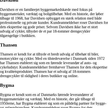
Davidsen
Davidsen er en familieejet byggemarkedskæde med fokus på
byggematerialer, værktøj og boligtilbehør. Med en historie, der løber
tilbage til 1968, har Davidsen opbygget en stærk relation med både
professionelle og private kunder. Kundeanmeldelser roser Davidsen for
dets ekspertise og gode priser. Selvom Davidsen ikke har et stort
udvalg af cykler, tilbyder de et par 18-tommer drengecykler
tilgængelige i butikken.
Thansen
Thansen er kendt for at tilbyde et bredt udvalg af tilbehør til biler,
motorcykler og cykler. Med en tilstedeværelse i Danmark siden 1972
har Thansen etableret sig som en førende leverandør af auto- og
cykeludstyr. Kundeanmeldelser fremhæver Thansen for dets ekspertise
og kvalitetsprodukter. Thansen har et udvalg af 18-tommers
drengecykler til rådighed i deres butikker og online.
Bygma
Bygma er kendt som en af Danmarks førende leverandører af
byggematerialer og værktøj. Med en historie, der går tilbage til
1950erne, har Bygma etableret sig som en pålidelig partner for bygge-
og anlægsbranchen. Kundeanmeldelser roser Bygma for dets