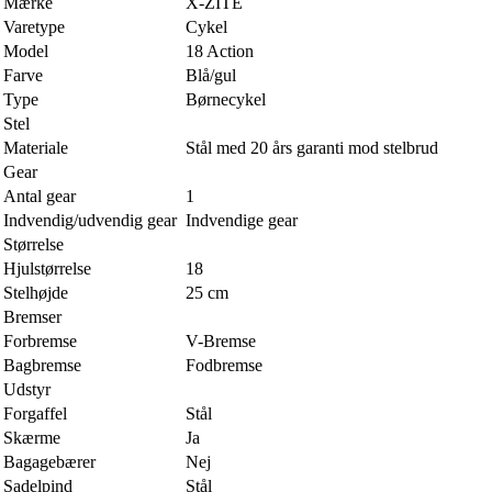
Mærke
X-ZITE
Varetype
Cykel
Model
18 Action
Farve
Blå/gul
Type
Børnecykel
Stel
Materiale
Stål med 20 års garanti mod stelbrud
Gear
Antal gear
1
Indvendig/udvendig gear
Indvendige gear
Størrelse
Hjulstørrelse
18
Stelhøjde
25 cm
Bremser
Forbremse
V-Bremse
Bagbremse
Fodbremse
Udstyr
Forgaffel
Stål
Skærme
Ja
Bagagebærer
Nej
Sadelpind
Stål