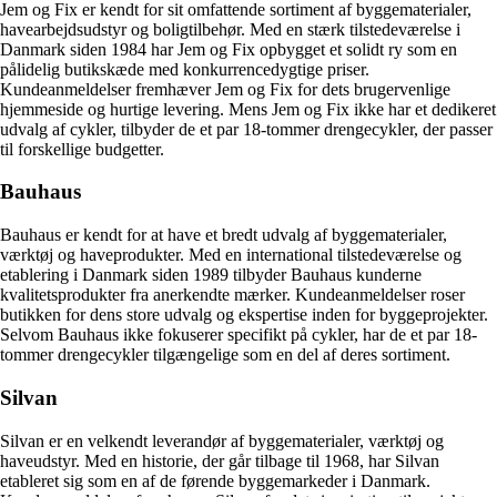
Jem og Fix er kendt for sit omfattende sortiment af byggematerialer,
havearbejdsudstyr og boligtilbehør. Med en stærk tilstedeværelse i
Danmark siden 1984 har Jem og Fix opbygget et solidt ry som en
pålidelig butikskæde med konkurrencedygtige priser.
Kundeanmeldelser fremhæver Jem og Fix for dets brugervenlige
hjemmeside og hurtige levering. Mens Jem og Fix ikke har et dedikeret
udvalg af cykler, tilbyder de et par 18-tommer drengecykler, der passer
til forskellige budgetter.
Bauhaus
Bauhaus er kendt for at have et bredt udvalg af byggematerialer,
værktøj og haveprodukter. Med en international tilstedeværelse og
etablering i Danmark siden 1989 tilbyder Bauhaus kunderne
kvalitetsprodukter fra anerkendte mærker. Kundeanmeldelser roser
butikken for dens store udvalg og ekspertise inden for byggeprojekter.
Selvom Bauhaus ikke fokuserer specifikt på cykler, har de et par 18-
tommer drengecykler tilgængelige som en del af deres sortiment.
Silvan
Silvan er en velkendt leverandør af byggematerialer, værktøj og
haveudstyr. Med en historie, der går tilbage til 1968, har Silvan
etableret sig som en af de førende byggemarkeder i Danmark.