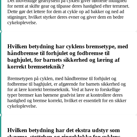
Det indvendige gearsystem på cyklen giver børnene mulighed
for nemt at skifte gear og tilpasse deres hastighed efter terrænet.
Dette gør det lettere for dem at cykle op ad bakker og ned ad
stigninger, hvilket styrker deres evner og giver dem en bedre
cykeloplevelse.
Hvilken betydning har cyklens bremsetype, med
håndbremse til forhjulet og fodbremse til
baghjulet, for barnets sikkerhed og læring af
korrekt bremseteknik?
Bremsetypen på cyklen, med håndbremse til forhjulet og
fodbremse til baghjulet, er afgørende for barnets sikkerhed og
for at lære korrekt bremseteknik. Ved at have to forskellige
typer bremser kan børnene gradvist lære at kontrollere deres
hastighed og bremse korrekt, hvilket er essentielt for en sikker
cykeloplevelse.
Hvilken betydning har det ekstra udstyr som
skærme, støtteben og ringeklokke for cyklens