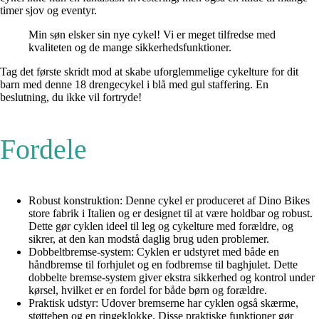
timer sjov og eventyr.
Min søn elsker sin nye cykel! Vi er meget tilfredse med
kvaliteten og de mange sikkerhedsfunktioner.
Tag det første skridt mod at skabe uforglemmelige cykelture for dit
barn med denne 18 drengecykel i blå med gul staffering. En
beslutning, du ikke vil fortryde!
Fordele
Robust konstruktion: Denne cykel er produceret af Dino Bikes
store fabrik i Italien og er designet til at være holdbar og robust.
Dette gør cyklen ideel til leg og cykelture med forældre, og
sikrer, at den kan modstå daglig brug uden problemer.
Dobbeltbremse-system: Cyklen er udstyret med både en
håndbremse til forhjulet og en fodbremse til baghjulet. Dette
dobbelte bremse-system giver ekstra sikkerhed og kontrol under
kørsel, hvilket er en fordel for både børn og forældre.
Praktisk udstyr: Udover bremserne har cyklen også skærme,
støtteben og en ringeklokke. Disse praktiske funktioner gør