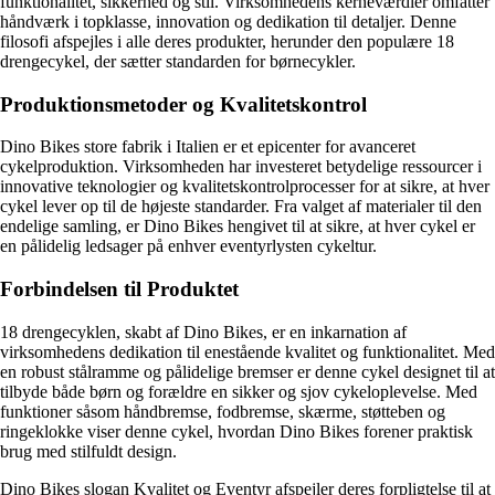
funktionalitet, sikkerhed og stil. Virksomhedens kerneværdier omfatter
håndværk i topklasse, innovation og dedikation til detaljer. Denne
filosofi afspejles i alle deres produkter, herunder den populære 18
drengecykel, der sætter standarden for børnecykler.
Produktionsmetoder og Kvalitetskontrol
Dino Bikes store fabrik i Italien er et epicenter for avanceret
cykelproduktion. Virksomheden har investeret betydelige ressourcer i
innovative teknologier og kvalitetskontrolprocesser for at sikre, at hver
cykel lever op til de højeste standarder. Fra valget af materialer til den
endelige samling, er Dino Bikes hengivet til at sikre, at hver cykel er
en pålidelig ledsager på enhver eventyrlysten cykeltur.
Forbindelsen til Produktet
18 drengecyklen, skabt af Dino Bikes, er en inkarnation af
virksomhedens dedikation til enestående kvalitet og funktionalitet. Med
en robust stålramme og pålidelige bremser er denne cykel designet til at
tilbyde både børn og forældre en sikker og sjov cykeloplevelse. Med
funktioner såsom håndbremse, fodbremse, skærme, støtteben og
ringeklokke viser denne cykel, hvordan Dino Bikes forener praktisk
brug med stilfuldt design.
Dino Bikes slogan Kvalitet og Eventyr afspejler deres forpligtelse til at