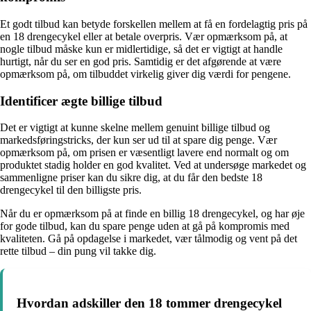
Et godt tilbud kan betyde forskellen mellem at få en fordelagtig pris på
en 18 drengecykel eller at betale overpris. Vær opmærksom på, at
nogle tilbud måske kun er midlertidige, så det er vigtigt at handle
hurtigt, når du ser en god pris. Samtidig er det afgørende at være
opmærksom på, om tilbuddet virkelig giver dig værdi for pengene.
Identificer ægte billige tilbud
Det er vigtigt at kunne skelne mellem genuint billige tilbud og
markedsføringstricks, der kun ser ud til at spare dig penge. Vær
opmærksom på, om prisen er væsentligt lavere end normalt og om
produktet stadig holder en god kvalitet. Ved at undersøge markedet og
sammenligne priser kan du sikre dig, at du får den bedste 18
drengecykel til den billigste pris.
Når du er opmærksom på at finde en billig 18 drengecykel, og har øje
for gode tilbud, kan du spare penge uden at gå på kompromis med
kvaliteten. Gå på opdagelse i markedet, vær tålmodig og vent på det
rette tilbud – din pung vil takke dig.
Hvordan adskiller den 18 tommer drengecykel