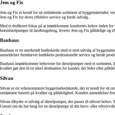
Jem og Fix
Jem og Fix er kendt for sit omfattende sortiment af byggematerialer, vær
Jem og Fix for deres effektive service og brede udvalg.
Med et dedikeret fokus på at imødekomme kundernes behov inden for vær
brændstofpumper til landbrugsbrug, leverer Jem og Fix pålidelige og ef
Bauhaus
Bauhaus er en anerkendt butikskæde med et stort udvalg af byggemater
anmeldelser fremhæver butikkens professionelle service og brede prod
Bauhaus imødekommer behovene for dieselpumper med et sortiment, der s
kvalitet gør den til en ideel destination for kunder, der leder efter pålid
Silvan
Silvan er en velrenommeret byggemarkedskæde, der er kendt for sit omf
omdømme baseret på kvalitet og pålidelighed. Kunden anmeldelser fr
Silvan tilbyder et udvalg af dieselpumper, der passer til ethvert behov
Uanset om du har brug for en dieselpumpe til din have- eller erhvervsbru