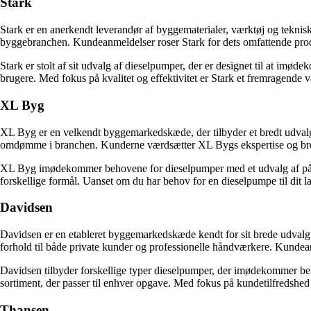
Stark
Stark er en anerkendt leverandør af byggematerialer, værktøj og tekniske
byggebranchen. Kundeanmeldelser roser Stark for dets omfattende prod
Stark er stolt af sit udvalg af dieselpumper, der er designet til at imød
brugere. Med fokus på kvalitet og effektivitet er Stark et fremragende v
XL Byg
XL Byg er en velkendt byggemarkedskæde, der tilbyder et bredt udvalg
omdømme i branchen. Kunderne værdsætter XL Bygs ekspertise og bre
XL Byg imødekommer behovene for dieselpumper med et udvalg af pålidel
forskellige formål. Uanset om du har behov for en dieselpumpe til dit 
Davidsen
Davidsen er en etableret byggemarkedskæde kendt for sit brede udvalg 
forhold til både private kunder og professionelle håndværkere. Kunde
Davidsen tilbyder forskellige typer dieselpumper, der imødekommer beh
sortiment, der passer til enhver opgave. Med fokus på kundetilfredshed o
Thansen