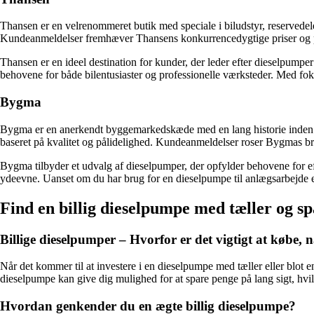
Thansen er en velrenommeret butik med speciale i biludstyr, reservedel
Kundeanmeldelser fremhæver Thansens konkurrencedygtige priser og pr
Thansen er en ideel destination for kunder, der leder efter dieselpump
behovene for både bilentusiaster og professionelle værksteder. Med foku
Bygma
Bygma er en anerkendt byggemarkedskæde med en lang historie inden f
baseret på kvalitet og pålidelighed. Kundeanmeldelser roser Bygmas br
Bygma tilbyder et udvalg af dieselpumper, der opfylder behovene for 
ydeevne. Uanset om du har brug for en dieselpumpe til anlægsarbejde el
Find en billig dieselpumpe med tæller og s
Billige dieselpumper – Hvorfor er det vigtigt at købe, n
Når det kommer til at investere i en dieselpumpe med tæller eller blot en
dieselpumpe kan give dig mulighed for at spare penge på lang sigt, hvil
Hvordan genkender du en ægte billig dieselpumpe?