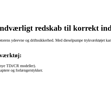
dværligt redskab til korrekt ind
motorens ydeevne og driftssikkerhed. Med dieselpumpe trykværktøjet kan 
værktøj:
e nye TDi/CR modeller).
daptere og forlængerstykker.