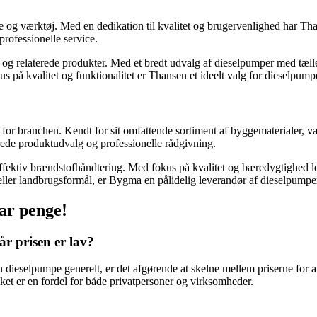
e og værktøj. Med en dedikation til kvalitet og brugervenlighed har Tha
ofessionelle service.
er og relaterede produkter. Med et bredt udvalg af dieselpumper med tæl
s på kvalitet og funktionalitet er Thansen et ideelt valg for dieselpump
or branchen. Kendt for sit omfattende sortiment af byggematerialer, 
ede produktudvalg og professionelle rådgivning.
effektiv brændstofhåndtering. Med fokus på kvalitet og bæredygtighed 
ler landbrugsformål, er Bygma en pålidelig leverandør af dieselpumper 
par penge!
år prisen er lav?
 dieselpumpe generelt, er det afgørende at skelne mellem priserne for at 
ket er en fordel for både privatpersoner og virksomheder.