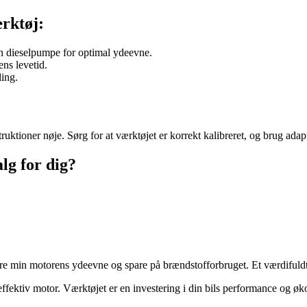
rktøj:
in dieselpumpe for optimal ydeevne.
ns levetid.
ling.
nstruktioner nøje. Sørg for at værktøjet er korrekt kalibreret, og brug 
lg for dig?
ere min motorens ydeevne og spare på brændstofforbruget. Et værdifuldt 
ffektiv motor. Værktøjet er en investering i din bils performance og ø