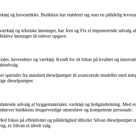
ktøj og haveartikler. Butikken har etableret sig som en pålidelig levera
ktøj og tekniske løsninger, har Jem og Fix et imponerende udvalg af d
fektive løsninger til enhver opgave.
ialer, haveudstyr og værktøj. Kendt for sit fokus på kvalitet og inno
uktudvalg.
pænder fra standard dieselpumper til avancerede modeller med integrer
elige dieselpumper.
attende udvalg af byggematerialer, værktøj og boligindretning. Med en 
emhæver butikkens brugervenlige atmosfære og kompetente personale.
. Med fokus på effektivitet og pålidelighed tilbyder Silvan dieselpumper
g, er Silvan et ideelt valg.