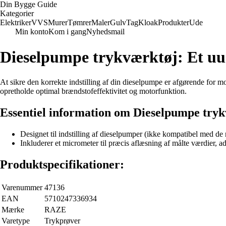
Din Bygge Guide
Kategorier
Elektriker
VVS
Murer
Tømrer
Maler
Gulv
Tag
Kloak
Produkter
Ude
Min konto
Kom i gang
Nyhedsmail
Dieselpumpe trykværktøj: Et uun
At sikre den korrekte indstilling af din dieselpumpe er afgørende for 
opretholde optimal brændstofeffektivitet og motorfunktion.
Essentiel information om Dieselpumpe tryk
Designet til indstilling af dieselpumper (ikke kompatibel med d
Inkluderer et micrometer til præcis aflæsning af målte værdier, a
Produktspecifikationer:
Varenummer
47136
EAN
5710247336934
Mærke
RAZE
Varetype
Trykprøver