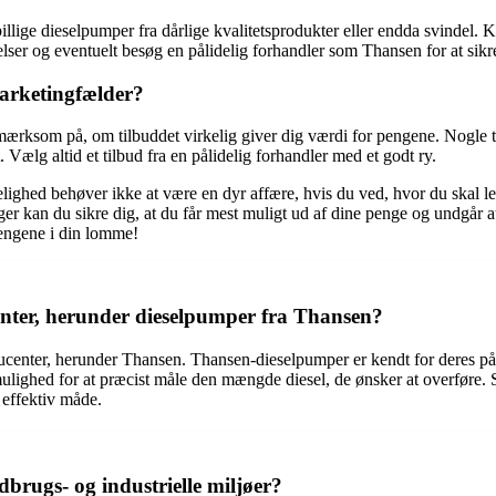
lige dieselpumper fra dårlige kvalitetsprodukter eller endda svindel. K
elser og eventuelt besøg en pålidelig forhandler som Thansen for at sikr
arketingfælder?
pmærksom på, om tilbuddet virkelig giver dig værdi for pengene. Nogle t
. Vælg altid et tilbud fra en pålidelig forhandler med et godt ry.
lighed behøver ikke at være en dyr affære, hvis du ved, hvor du skal led
r kan du sikre dig, at du får mest muligt ud af dine penge og undgår a
pengene i din lomme!
enter, herunder dieselpumper fra Thansen?
roducenter, herunder Thansen. Thansen-dieselpumper er kendt for deres 
 mulighed for at præcist måle den mængde diesel, de ønsker at overfør
effektiv måde.
dbrugs- og industrielle miljøer?