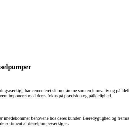
eselpumper
ningsværktøj, har cementeret sit omdømme som en innovativ og pålideli
kvent imponeret med deres fokus på præcision og pålidelighed.
, der imødekommer behovene hos deres kunder. Bæredygtighed og fremrag
ende sortiment af dieselpumpeværktøjer.