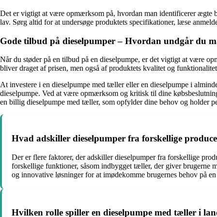
Det er vigtigt at være opmærksom på, hvordan man identificerer ægte bil
lav. Sørg altid for at undersøge produktets specifikationer, læse anmeld
Gode tilbud på dieselpumper – Hvordan undgår du m
Når du støder på en tilbud på en dieselpumpe, er det vigtigt at være o
bliver draget af prisen, men også af produktets kvalitet og funktionalitet
At investere i en dieselpumpe med tæller eller en dieselpumpe i alminde
dieselpumpe. Ved at være opmærksom og kritisk til dine købsbeslutninge
en billig dieselpumpe med tæller, som opfylder dine behov og holder 
Hvad adskiller dieselpumper fra forskellige produc
Der er flere faktorer, der adskiller dieselpumper fra forskellige p
forskellige funktioner, såsom indbygget tæller, der giver brugerne
og innovative løsninger for at imødekomme brugernes behov på en 
Hvilken rolle spiller en dieselpumpe med tæller i lan