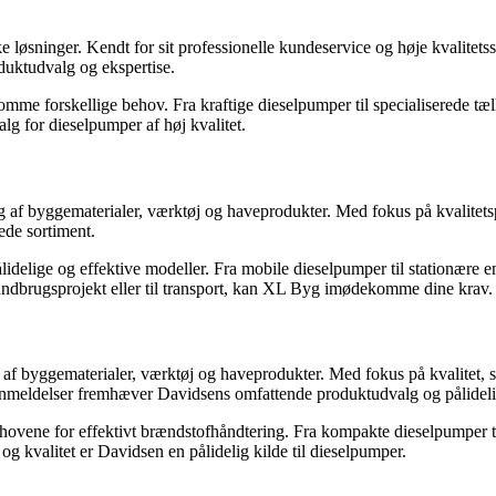
 løsninger. Kendt for sit professionelle kundeservice og høje kvalitetsst
uktudvalg og ekspertise.
ekomme forskellige behov. Fra kraftige dieselpumper til specialiserede tæ
alg for dieselpumper af høj kvalitet.
 af byggematerialer, værktøj og haveprodukter. Med fokus på kvalitets
de sortiment.
ige og effektive modeller. Fra mobile dieselpumper til stationære enh
landbrugsprojekt eller til transport, kan XL Byg imødekomme dine krav.
af byggematerialer, værktøj og haveprodukter. Med fokus på kvalitet, 
anmeldelser fremhæver Davidsens omfattende produktudvalg og pålidelig
ovene for effektivt brændstofhåndtering. Fra kompakte dieselpumper ti
g kvalitet er Davidsen en pålidelig kilde til dieselpumper.