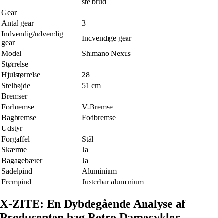
stelbrud
Gear
Antal gear
3
Indvendig/udvendig
Indvendige gear
gear
Model
Shimano Nexus
Størrelse
Hjulstørrelse
28
Stelhøjde
51 cm
Bremser
Forbremse
V-Bremse
Bagbremse
Fodbremse
Udstyr
Forgaffel
Stål
Skærme
Ja
Bagagebærer
Ja
Sadelpind
Aluminium
Frempind
Justerbar aluminium
X-ZITE: En Dybdegående Analyse af
Producenten bag Retro Damecykler