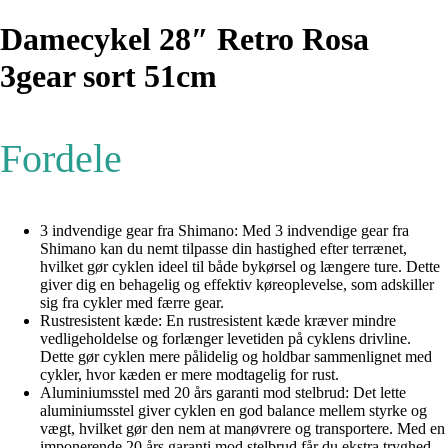
Damecykel 28″ Retro Rosa
3gear sort 51cm
Fordele
3 indvendige gear fra Shimano: Med 3 indvendige gear fra
Shimano kan du nemt tilpasse din hastighed efter terrænet,
hvilket gør cyklen ideel til både bykørsel og længere ture. Dette
giver dig en behagelig og effektiv køreoplevelse, som adskiller
sig fra cykler med færre gear.
Rustresistent kæde: En rustresistent kæde kræver mindre
vedligeholdelse og forlænger levetiden på cyklens drivline.
Dette gør cyklen mere pålidelig og holdbar sammenlignet med
cykler, hvor kæden er mere modtagelig for rust.
Aluminiumsstel med 20 års garanti mod stelbrud: Det lette
aluminiumsstel giver cyklen en god balance mellem styrke og
vægt, hvilket gør den nem at manøvrere og transportere. Med en
imponerende 20 års garanti mod stelbrud får du ekstra tryghed