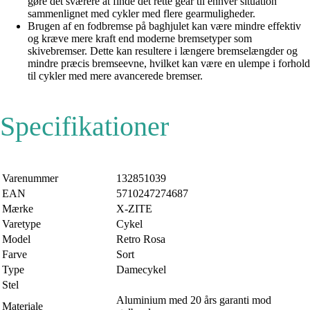
gøre det sværere at finde det rette gear til enhver situation
sammenlignet med cykler med flere gearmuligheder.
Brugen af en fodbremse på baghjulet kan være mindre effektiv
og kræve mere kraft end moderne bremsetyper som
skivebremser. Dette kan resultere i længere bremselængder og
mindre præcis bremseevne, hvilket kan være en ulempe i forhold
til cykler med mere avancerede bremser.
Specifikationer
Varenummer
132851039
EAN
5710247274687
Mærke
X-ZITE
Varetype
Cykel
Model
Retro Rosa
Farve
Sort
Type
Damecykel
Stel
Aluminium med 20 års garanti mod
Materiale