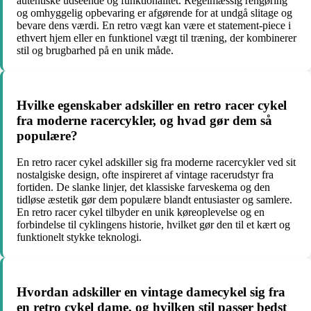
autentiske udseende og funktionalitet. Regelmæssig rengøring
og omhyggelig opbevaring er afgørende for at undgå slitage og
bevare dens værdi. En retro vægt kan være et statement-piece i
ethvert hjem eller en funktionel vægt til træning, der kombinerer
stil og brugbarhed på en unik måde.
Hvilke egenskaber adskiller en retro racer cykel
fra moderne racercykler, og hvad gør dem så
populære?
En retro racer cykel adskiller sig fra moderne racercykler ved sit
nostalgiske design, ofte inspireret af vintage racerudstyr fra
fortiden. De slanke linjer, det klassiske farveskema og den
tidløse æstetik gør dem populære blandt entusiaster og samlere.
En retro racer cykel tilbyder en unik køreoplevelse og en
forbindelse til cyklingens historie, hvilket gør den til et kært og
funktionelt stykke teknologi.
Hvordan adskiller en vintage damecykel sig fra
en retro cykel dame, og hvilken stil passer bedst