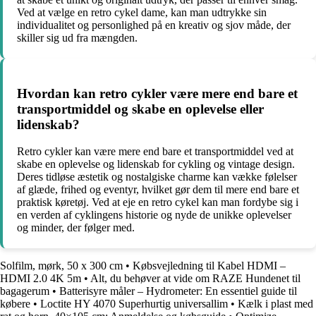
Ved at vælge en retro cykel dame, kan man udtrykke sin
individualitet og personlighed på en kreativ og sjov måde, der
skiller sig ud fra mængden.
Hvordan kan retro cykler være mere end bare et
transportmiddel og skabe en oplevelse eller
lidenskab?
Retro cykler kan være mere end bare et transportmiddel ved at
skabe en oplevelse og lidenskab for cykling og vintage design.
Deres tidløse æstetik og nostalgiske charme kan vække følelser
af glæde, frihed og eventyr, hvilket gør dem til mere end bare et
praktisk køretøj. Ved at eje en retro cykel kan man fordybe sig i
en verden af cyklingens historie og nyde de unikke oplevelser
og minder, der følger med.
Solfilm, mørk, 50 x 300 cm
•
Købsvejledning til Kabel HDMI –
HDMI 2.0 4K 5m
•
Alt, du behøver at vide om RAZE Hundenet til
bagagerum
•
Batterisyre måler – Hydrometer: En essentiel guide til
købere
•
Loctite HY 4070 Superhurtig universallim
•
Kælk i plast med