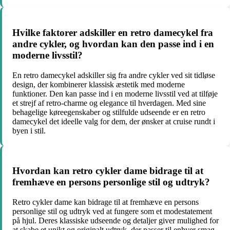
Hvilke faktorer adskiller en retro damecykel fra
andre cykler, og hvordan kan den passe ind i en
moderne livsstil?
En retro damecykel adskiller sig fra andre cykler ved sit tidløse
design, der kombinerer klassisk æstetik med moderne
funktioner. Den kan passe ind i en moderne livsstil ved at tilføje
et strejf af retro-charme og elegance til hverdagen. Med sine
behagelige køreegenskaber og stilfulde udseende er en retro
damecykel det ideelle valg for dem, der ønsker at cruise rundt i
byen i stil.
Hvordan kan retro cykler dame bidrage til at
fremhæve en persons personlige stil og udtryk?
Retro cykler dame kan bidrage til at fremhæve en persons
personlige stil og udtryk ved at fungere som et modestatement
på hjul. Deres klassiske udseende og detaljer giver mulighed for
at skabe et unikt og originalt udtryk, der passer til enhver smag.