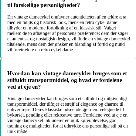
til forskellige personligheder?
En vintage damecykel omfavner autenticiteten af en ældre æra
med en tidløs og historisk look, mens en retro cykel dame
tilbyder en moderne fortolkning af en klassisk stil. Valget
mellem de to afhænger af personens præference; dem der søger
et autentisk og nostalgisk design, vil finde en vintage damecykel
tiltalende, mens dem der ønsker en blanding af fortid og nutid
vil foretrække en retro cykel dame.
Hvordan kan vintage damecykler bruges som et
stilfuldt transportmiddel, og hvad er fordelene
ved at eje en?
Vintage damecykler kan bruges som et stilfuldt og miljøvenligt
transportmiddel, der tilføjer et strejf af elegance og charme til
enhver rejse. Deres klassiske udseende gør dem velegnede til
bykørsel, pendling eller rekreative ture. Fordelene ved at eje en
vintage damecykel inkluderer en unik køreoplevelse, god
træning og muligheden for at udtrykke ens personlige stil på en
unik måde.