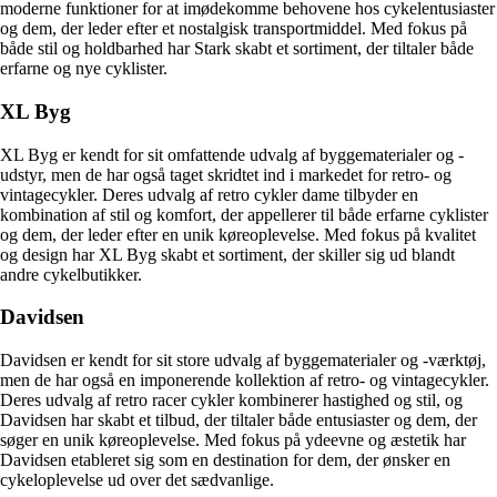
moderne funktioner for at imødekomme behovene hos cykelentusiaster
og dem, der leder efter et nostalgisk transportmiddel. Med fokus på
både stil og holdbarhed har Stark skabt et sortiment, der tiltaler både
erfarne og nye cyklister.
XL Byg
XL Byg er kendt for sit omfattende udvalg af byggematerialer og -
udstyr, men de har også taget skridtet ind i markedet for retro- og
vintagecykler. Deres udvalg af retro cykler dame tilbyder en
kombination af stil og komfort, der appellerer til både erfarne cyklister
og dem, der leder efter en unik køreoplevelse. Med fokus på kvalitet
og design har XL Byg skabt et sortiment, der skiller sig ud blandt
andre cykelbutikker.
Davidsen
Davidsen er kendt for sit store udvalg af byggematerialer og -værktøj,
men de har også en imponerende kollektion af retro- og vintagecykler.
Deres udvalg af retro racer cykler kombinerer hastighed og stil, og
Davidsen har skabt et tilbud, der tiltaler både entusiaster og dem, der
søger en unik køreoplevelse. Med fokus på ydeevne og æstetik har
Davidsen etableret sig som en destination for dem, der ønsker en
cykeloplevelse ud over det sædvanlige.