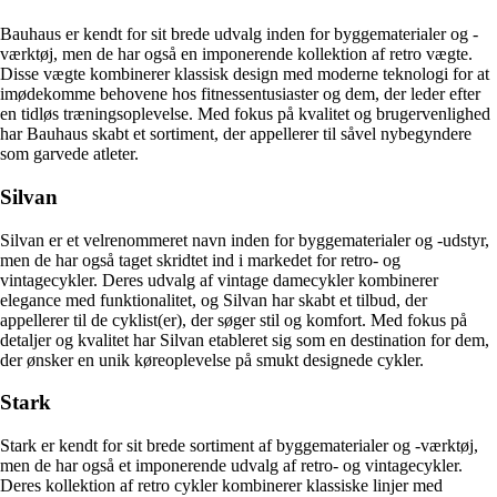
Bauhaus er kendt for sit brede udvalg inden for byggematerialer og -
værktøj, men de har også en imponerende kollektion af retro vægte.
Disse vægte kombinerer klassisk design med moderne teknologi for at
imødekomme behovene hos fitnessentusiaster og dem, der leder efter
en tidløs træningsoplevelse. Med fokus på kvalitet og brugervenlighed
har Bauhaus skabt et sortiment, der appellerer til såvel nybegyndere
som garvede atleter.
Silvan
Silvan er et velrenommeret navn inden for byggematerialer og -udstyr,
men de har også taget skridtet ind i markedet for retro- og
vintagecykler. Deres udvalg af vintage damecykler kombinerer
elegance med funktionalitet, og Silvan har skabt et tilbud, der
appellerer til de cyklist(er), der søger stil og komfort. Med fokus på
detaljer og kvalitet har Silvan etableret sig som en destination for dem,
der ønsker en unik køreoplevelse på smukt designede cykler.
Stark
Stark er kendt for sit brede sortiment af byggematerialer og -værktøj,
men de har også et imponerende udvalg af retro- og vintagecykler.
Deres kollektion af retro cykler kombinerer klassiske linjer med