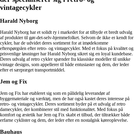
vintagecykler
Harald Nyborg
Harald Nyborg har et solidt ry i markedet for at tilbyde et bredt udvalg
af produkter til gør-det-selv-hjemmefolket. Selvom de ikke er kendt for
cykler, har de udvidet deres sortiment for at imødekomme
efterspørgslen efter retro- og vintagecykler. Med et fokus på kvalitet og
prisvenlige løsninger har Harald Nyborg sikret sig en loyal kundebase.
Deres udvalg af retro cykler spænder fra klassiske modeller til unikke
vintage designs, som appellerer til både entusiaster og dem, der leder
efter et særpræget transportmiddel.
Jem og Fix
Jem og Fix har etableret sig som en pålidelig leverandør af
byggemateriale og værktøj, men de har også kastet deres interesse på
retro- og vintagecykler. Deres sortiment byder på et udvalg af retro
damecykler, der kombinerer stil med funktionalitet. Med fokus på
komfort og æstetik har Jem og Fix skabt et tilbud, der tiltrækker både
erfarne cyklister og dem, der leder efter en nostalgisk køreoplevelse.
Bauhaus