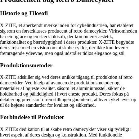
Historie og Filosofi
X-ZITE, et anerkendt mærke inden for cykelindustrien, har etableret
sig som en førsteklasses producent af retro damecykler. Virksomheden
har en rig arv og en stærk filosofi, der kombinerer æstetik,
funktionalitet og bæredygtighed i deres produkter. X-ZITE begyndte
deres rejse med en vision om at skabe cykler, der ikke kun leverer
fremragende ydeevne, men også udstråler tidløs elegance og stil.
Produktionsmetoder
X-ZITE adskiller sig ved deres unikke tilgang til produktion af retro
damecykler. Ved hjælp af avancerede produktionsmetoder og
materialer af højeste kvalitet, såsom let aluminiumsstel, sikrer de
holdbarhed og pålidelighed i hvert eneste produkt. Deres fokus på
detaljer og præcision i fremstillingen garanterer, at hver cykel lever op
til de højeste standarder for kvalitet og sikkerhed.
Forbindelse til Produktet
X-ZITEs dedikation til at skabe retro damecykler viser sig tydeligt i
hvert aspekt af deres design og konstruktion. Med funktionelle