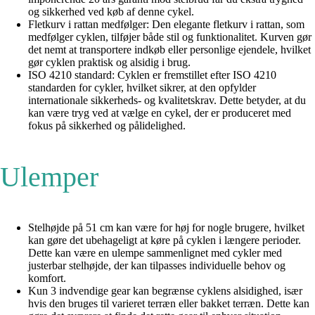
og sikkerhed ved køb af denne cykel.
Fletkurv i rattan medfølger: Den elegante fletkurv i rattan, som
medfølger cyklen, tilføjer både stil og funktionalitet. Kurven gør
det nemt at transportere indkøb eller personlige ejendele, hvilket
gør cyklen praktisk og alsidig i brug.
ISO 4210 standard: Cyklen er fremstillet efter ISO 4210
standarden for cykler, hvilket sikrer, at den opfylder
internationale sikkerheds- og kvalitetskrav. Dette betyder, at du
kan være tryg ved at vælge en cykel, der er produceret med
fokus på sikkerhed og pålidelighed.
Ulemper
Stelhøjde på 51 cm kan være for høj for nogle brugere, hvilket
kan gøre det ubehageligt at køre på cyklen i længere perioder.
Dette kan være en ulempe sammenlignet med cykler med
justerbar stelhøjde, der kan tilpasses individuelle behov og
komfort.
Kun 3 indvendige gear kan begrænse cyklens alsidighed, især
hvis den bruges til varieret terræn eller bakket terræn. Dette kan