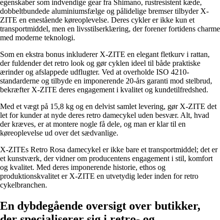
egenskaber som indvendige gear fra Shimano, rustresistent kæde,
dobbeltbundede aluminiumsfælge og pålidelige bremser tilbyder X-
ZITE en enestående køreoplevelse. Deres cykler er ikke kun et
transportmiddel, men en livsstilserklæring, der forener fortidens charme
med moderne teknologi.
Som en ekstra bonus inkluderer X-ZITE en elegant fletkurv i rattan,
der fuldender det retro look og gør cyklen ideel til både praktiske
ærinder og afslappede udflugter. Ved at overholde ISO 4210-
standarderne og tilbyde en imponerende 20-års garanti mod stelbrud,
bekræfter X-ZITE deres engagement i kvalitet og kundetilfredshed.
Med et vægt på 15,8 kg og en delvist samlet levering, gør X-ZITE det
let for kunder at nyde deres retro damecykel uden besvær. Alt, hvad
der kræves, er at montere nogle få dele, og man er klar til en
køreoplevelse ud over det sædvanlige.
X-ZITEs Retro Rosa damecykel er ikke bare et transportmiddel; det er
et kunstværk, der vidner om producentens engagement i stil, komfort
og kvalitet. Med deres imponerende historie, ethos og
produktionskvalitet er X-ZITE en utvetydig leder inden for retro
cykelbranchen.
En dybdegående oversigt over butikker,
der specialiserer sig i retro- og