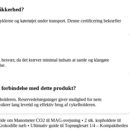
sikkerhed?
yklerne og køretøjet under transport. Denne certificering bekræfter
og besvær, da det kræver minimal indsats at samle og klargøre
se.
 forbindelse med dette produkt?
elholderen. Reservedelstegninger giver mulighed for nem
 sikrer lang levetid og effektiv brug af cykelholderen.
 vide om Manometer CO2 til MAG-svejsning
•
2 stk. kopholdere til
rokodille næb
•
Ultimativ guide til Topnøglesæt 1/4 – Kompaktheden