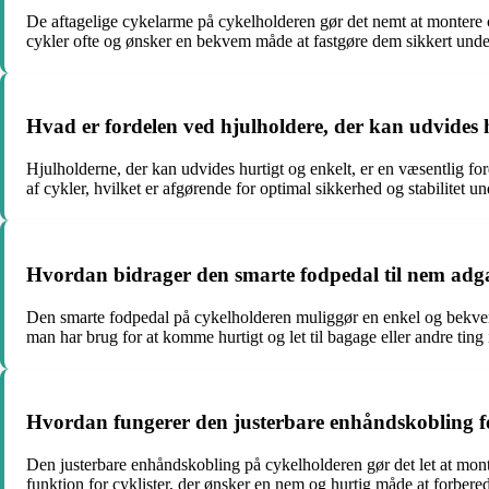
De aftagelige cykelarme på cykelholderen gør det nemt at montere cy
cykler ofte og ønsker en bekvem måde at fastgøre dem sikkert under
Hvad er fordelen ved hjulholdere, der kan udvides h
Hjulholderne, der kan udvides hurtigt og enkelt, er en væsentlig ford
af cykler, hvilket er afgørende for optimal sikkerhed og stabilitet un
Hvordan bidrager den smarte fodpedal til nem adga
Den smarte fodpedal på cykelholderen muliggør en enkel og bekvem m
man har brug for at komme hurtigt og let til bagage eller andre tin
Hvordan fungerer den justerbare enhåndskobling fo
Den justerbare enhåndskobling på cykelholderen gør det let at monte
funktion for cyklister, der ønsker en nem og hurtig måde at forberede