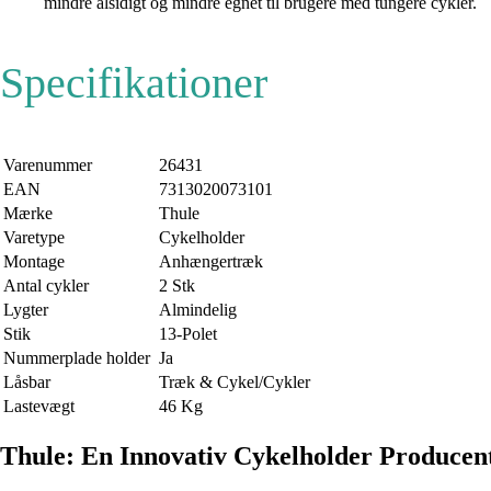
mindre alsidigt og mindre egnet til brugere med tungere cykler.
Specifikationer
Varenummer
26431
EAN
7313020073101
Mærke
Thule
Varetype
Cykelholder
Montage
Anhængertræk
Antal cykler
2 Stk
Lygter
Almindelig
Stik
13-Polet
Nummerplade holder
Ja
Låsbar
Træk & Cykel/Cykler
Lastevægt
46 Kg
Thule: En Innovativ Cykelholder Producen