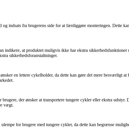
d og indsats fra brugerens side for at færdiggøre monteringen. Dette k
indikere, at produktet muligvis ikke har ekstra sikkerhedsfunktioner ud
stra sikkerhedsforanstaltninger.
nsker en lettere cykelholder, da dette kan gøre det mere besværligt at
arkedet.
brugere, der ønsker at transportere tungere cykler eller ekstra udstyr
re vægt.
ulempe for brugere med tungere cykler, da dette kan begrænse mulighede