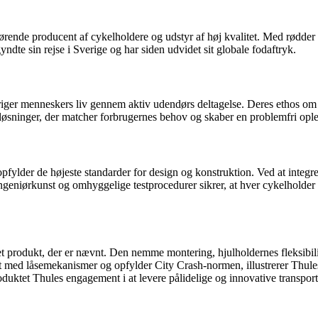
førende producent af cykelholdere og udstyr af høj kvalitet. Med rødder 
gyndte sin rejse i Sverige og har siden udvidet sit globale fodaftryk.
riger menneskers liv gennem aktiv udendørs deltagelse. Deres ethos om k
rtløsninger, der matcher forbrugernes behov og skaber en problemfri ople
fylder de højeste standarder for design og konstruktion. Ved at integre
geniørkunst og omhyggelige testprocedurer sikrer, at hver cykelholder l
 det produkt, der er nævnt. Den nemme montering, hjulholdernes fleksibi
 med låsemekanismer og opfylder City Crash-normen, illustrerer Thules f
uktet Thules engagement i at levere pålidelige og innovative transport