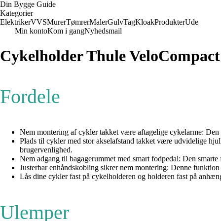
Din Bygge Guide
Kategorier
Elektriker
VVS
Murer
Tømrer
Maler
Gulv
Tag
Kloak
Produkter
Ude
Min konto
Kom i gang
Nyhedsmail
Cykelholder Thule VeloCompact
Fordele
Nem montering af cykler takket være aftagelige cykelarme: Den 
Plads til cykler med stor akselafstand takket være udvidelige hjul
brugervenlighed.
Nem adgang til bagagerummet med smart fodpedal: Den smarte fod
Justerbar enhåndskobling sikrer nem montering: Denne funktion gø
Lås dine cykler fast på cykelholderen og holderen fast på anhæng
Ulemper