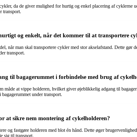
kler, da de giver mulighed for hurtig og enkel placering af cyklerne ud
 transport.
urtigt og enkelt, når det kommer til at transportere cy
el, når man skal transportere cykler med stor akselafstand. Dette gør det 
der transport.
ng til bagagerummet i forbindelse med brug af cykelh
åde at vippe holderen, hvilket giver øjeblikkelig adgang til bagagerum
g i bagagerummet under transport.
r at sikre nem montering af cykelholderen?
re og fastgøre holderen med blot én hånd. Dette øger brugervenligheden o
 sig til transport.