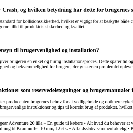
rash, og hvilken betydning har dette for brugernes 
ndard for kollisionssikkerhed, hvilket er vigtigt for at beskytte både c
rne tillid til produktets sikkerhed og kvalitet.
nsyn til brugervenlighed og installation?
giver brugeren en enkel og hurtig installationsproces. Dette sparer tid 
ighed og bekvemmelighed for brugere, der ønsker en problemfri oplevel
nktioner som reservedelstegninger og brugermanualer i
øtter producenten brugernes behov for at vedligeholde og optimere cyk
rugervenlige instruktioner og tips til korrekt brug af produktet, hvilket
gear Adventure 20 lilla – En guide til købere
•
Alt hvad du behøver at
dning til Kronmuffer 10 mm, 12 stk.
•
Affaldsstativ sammenfoldelig
•
K