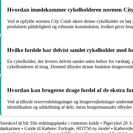
Hvordan imødekommer cykelholderen normen City C
Ved at opfylde normen City Crash sikrer denne cykelholder en høj sta
produktets pålidelighed og robuuste konstruktion, hvilket giver bruge
Hvilke fordele har delvist samlet cykelholder med he
En cykelholder, der leveres delvist samlet uden behov for værktøj, 
cykelholderen til brug. Dermed tilbyder denne funktion brugervenl
Hvordan kan brugerne drage fordel af de ekstra fu
Ved at tilbyde reservedelstegninger og brugervejledninger underst
identifikation og udskiftning af dele, mens brugermanualer tilbyder b
Sneskovl til bil: Din redningsplanke i vinterens kulde
•
Pigecykel 20 3-
dørkarmen
•
Guide til Købere: Forlygte, HOT50 ny model
•
Købsvejle