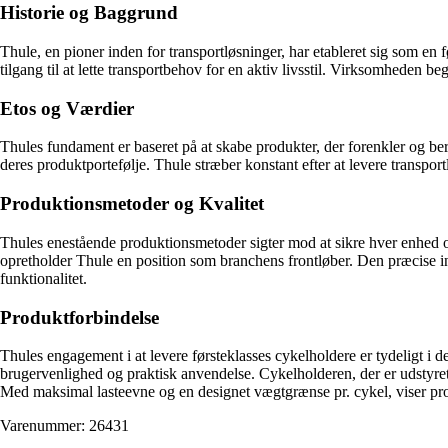
Historie og Baggrund
Thule, en pioner inden for transportløsninger, har etableret sig som en 
tilgang til at lette transportbehov for en aktiv livsstil. Virksomheden be
Etos og Værdier
Thules fundament er baseret på at skabe produkter, der forenkler og be
deres produktportefølje. Thule stræber konstant efter at levere transpo
Produktionsmetoder og Kvalitet
Thules enestående produktionsmetoder sigter mod at sikre hver enhed op
opretholder Thule en position som branchens frontløber. Den præcise in
funktionalitet.
Produktforbindelse
Thules engagement i at levere førsteklasses cykelholdere er tydeligt i
brugervenlighed og praktisk anvendelse. Cykelholderen, der er udstyret
Med maksimal lasteevne og en designet vægtgrænse pr. cykel, viser prod
Varenummer: 26431