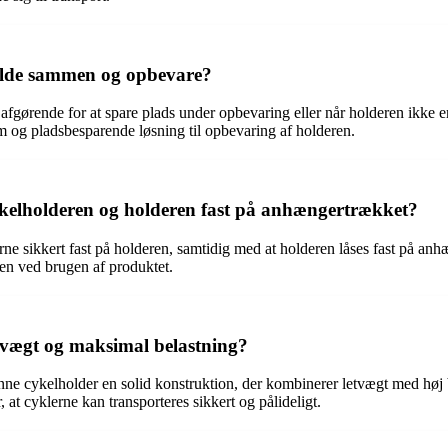
 folde sammen og opbevare?
ørende for at spare plads under opbevaring eller når holderen ikke er i
em og pladsbesparende løsning til opbevaring af holderen.
ykelholderen og holderen fast på anhængertrækket?
 sikkert fast på holderen, samtidig med at holderen låses fast på anhæn
en ved brugen af produktet.
l vægt og maksimal belastning?
 cykelholder en solid konstruktion, der kombinerer letvægt med høj bela
 at cyklerne kan transporteres sikkert og pålideligt.