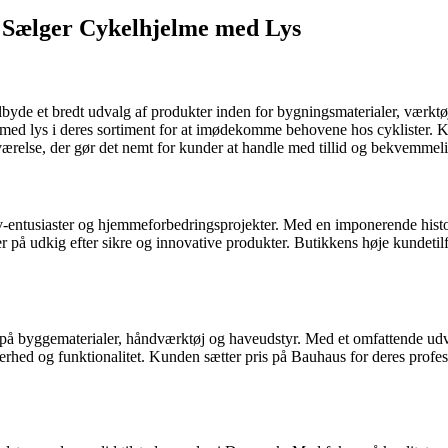
 Sælger Cykelhjelme med Lys
lbyde et bredt udvalg af produkter inden for bygningsmaterialer, værktø
med lys i deres sortiment for at imødekomme behovene hos cyklister. K
værelse, der gør det nemt for kunder at handle med tillid og bekvemmel
v-entusiaster og hjemmeforbedringsprojekter. Med en imponerende historie
på udkig efter sikre og innovative produkter. Butikkens høje kundetil
å byggematerialer, håndværktøj og haveudstyr. Med et omfattende udva
rhed og funktionalitet. Kunden sætter pris på Bauhaus for deres professi