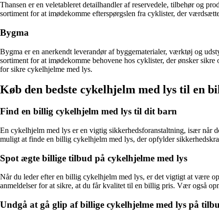
Thansen er en veletableret detailhandler af reservedele, tilbehør og pro
sortiment for at imødekomme efterspørgslen fra cyklister, der værdsætt
Bygma
Bygma er en anerkendt leverandør af byggematerialer, værktøj og udstyr
sortiment for at imødekomme behovene hos cyklister, der ønsker sikre og
for sikre cykelhjelme med lys.
Køb den bedste cykelhjelm med lys til en bil
Find en billig cykelhjelm med lys til dit barn
En cykelhjelm med lys er en vigtig sikkerhedsforanstaltning, især når d
muligt at finde en billig cykelhjelm med lys, der opfylder sikkerheds
Spot ægte billige tilbud på cykelhjelme med lys
Når du leder efter en billig cykelhjelm med lys, er det vigtigt at være
anmeldelser for at sikre, at du får kvalitet til en billig pris. Vær også
Undgå at gå glip af billige cykelhjelme med lys på tilb