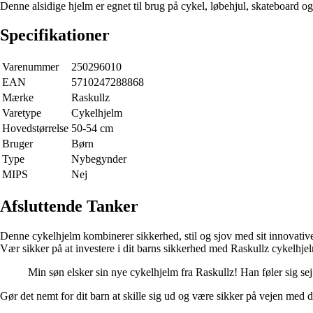
Denne alsidige hjelm er egnet til brug på cykel, løbehjul, skateboard o
Specifikationer
Varenummer
250296010
EAN
5710247288868
Mærke
Raskullz
Varetype
Cykelhjelm
Hovedstørrelse
50-54 cm
Bruger
Børn
Type
Nybegynder
MIPS
Nej
Afsluttende Tanker
Denne cykelhjelm kombinerer sikkerhed, stil og sjov med sit innovativ
Vær sikker på at investere i dit barns sikkerhed med Raskullz cykelhje
Min søn elsker sin nye cykelhjelm fra Raskullz! Han føler sig sej 
Gør det nemt for dit barn at skille sig ud og være sikker på vejen med 