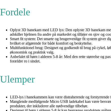
Fordele
Oplyst 3D hanekam med LED lys: Den oplyste 3D hanekam med fem
adskiller hjelmen fra andre på markedet og tilføjer en sjov og coo
Smart fit system: Det smarte og brugervenlige fit system giver di
hvilket er afgørende for både komfort og beskyttelse.
Multifunktionel brug: Designet og godkendt til brug på cykel, løbe
økonomisk og praktisk valg.
Anbefalet til børn i alderen 5-8 år: Med den rette størrelse og pa
forældre ro i sindet.
Ulemper
LED-lys i hanekammen kan være distraherende og forstyrrende for a
Manglende medfølgende Micro USB ladekabel kan være besværligt
produkter, der inkluderer alle nødvendige tilbehør.
Designet til børn i alderen 5-8 år kan begrænse produktets målgr