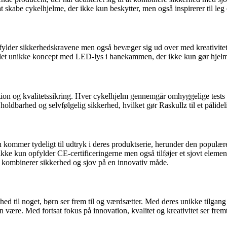
t skabe cykelhjelme, der ikke kun beskytter, men også inspirerer til leg
ot opfylder sikkerhedskravene men også bevæger sig ud over med kreativ
 i det unikke koncept med LED-lys i hanekammen, der ikke kun gør hjelm
tion og kvalitetssikring. Hver cykelhjelm gennemgår omhyggelige tests og
holdbarhed og selvfølgelig sikkerhed, hvilket gør Raskullz til et pålidel
rn kommer tydeligt til udtryk i deres produktserie, herunder den popu
en ikke kun opfylder CE-certificeringerne men også tilføjer et sjovt el
som kombinerer sikkerhed og sjov på en innovativ måde.
d til noget, børn ser frem til og værdsætter. Med deres unikke tilgang t
være. Med fortsat fokus på innovation, kvalitet og kreativitet ser fre