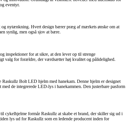
 og eventyr.
itet og nytænkning. Hvert design bærer præg af mærkets ønske om at
en synlig, men også sjov at bære.
 inspektioner for at sikre, at den lever op til strenge
igt valg for forældre, der værdsætter høj kvalitet og pålidelighed.
lære Raskullz Bolt LED hjelm med hanekam. Denne hjelm er designet
ement med de integrerede LED-lys i hanekammen. Den justerbare pasform
il cykelhjelme formår Raskullz at skabe et brand, der skiller sig ud i
mtiden lys ud for Raskullz som en ledende producent inden for