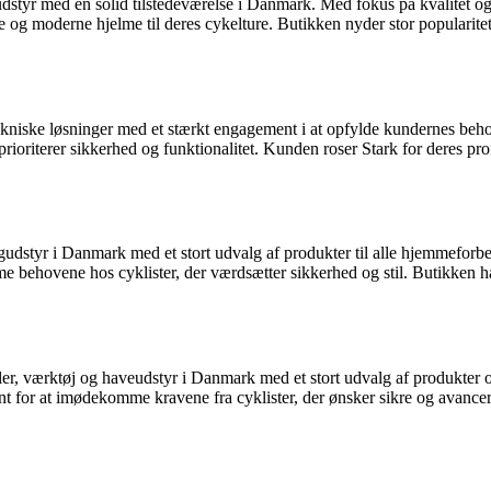
udstyr med en solid tilstedeværelse i Danmark. Med fokus på kvalitet og
e og moderne hjelme til deres cykelture. Butikken nyder stor popularit
kniske løsninger med et stærkt engagement i at opfylde kundernes behov.
prioriterer sikkerhed og funktionalitet. Kunden roser Stark for deres pr
gudstyr i Danmark med et stort udvalg af produkter til alle hjemmeforb
e behovene hos cyklister, der værdsætter sikkerhed og stil. Butikken h
ler, værktøj og haveudstyr i Danmark med et stort udvalg af produkter 
ent for at imødekomme kravene fra cyklister, der ønsker sikre og avanc