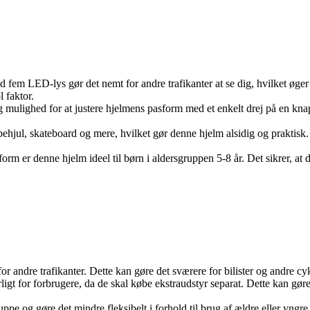
 LED-lys gør det nemt for andre trafikanter at se dig, hvilket øger 
l faktor.
g mulighed for at justere hjelmens pasform med et enkelt drej på en knap
hjul, skateboard og mere, hvilket gør denne hjelm alsidig og praktisk. Du
sform er denne hjelm ideel til børn i aldersgruppen 5-8 år. Det sikrer, a
ndre trafikanter. Dette kan gøre det sværere for bilister og andre cykl
 for forbrugere, da de skal købe ekstraudstyr separat. Dette kan gør
uppe og gøre det mindre fleksibelt i forhold til brug af ældre eller yn