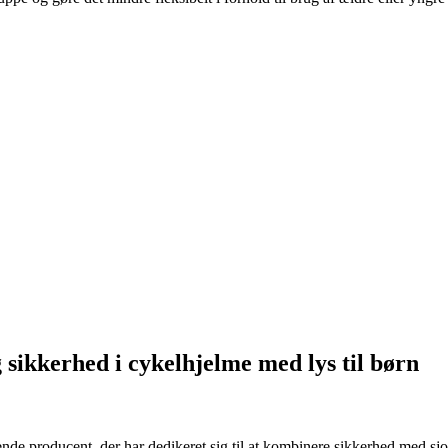
 sikkerhed i cykelhjelme med lys til børn
nde producent, der har dedikeret sig til at kombinere sikkerhed med sj