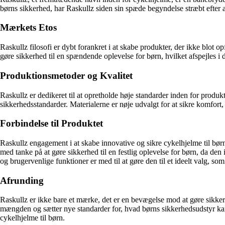
børns sikkerhed, har Raskullz siden sin spæde begyndelse stræbt efter a
Mærkets Etos
Raskullz filosofi er dybt forankret i at skabe produkter, der ikke bl
gøre sikkerhed til en spændende oplevelse for børn, hvilket afspejles
Produktionsmetoder og Kvalitet
Raskullz er dedikeret til at opretholde høje standarder inden for produk
sikkerhedsstandarder. Materialerne er nøje udvalgt for at sikre komfort, 
Forbindelse til Produktet
Raskullz engagement i at skabe innovative og sikre cykelhjelme til bø
med tanke på at gøre sikkerhed til en festlig oplevelse for børn, da d
og brugervenlige funktioner er med til at gøre den til et ideelt valg, 
Afrunding
Raskullz er ikke bare et mærke, det er en bevægelse mod at gøre sikkerhe
mængden og sætter nye standarder for, hvad børns sikkerhedsudstyr kan 
cykelhjelme til børn.