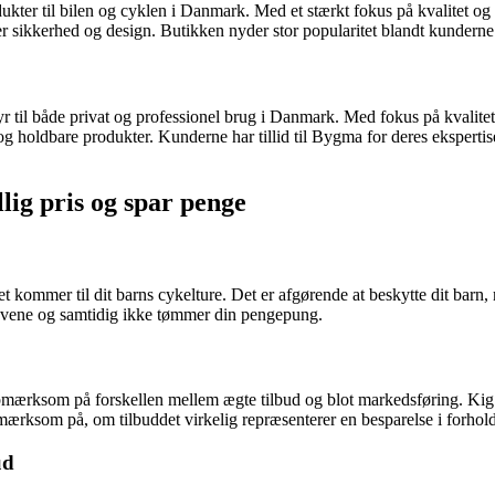
dukter til bilen og cyklen i Danmark. Med et stærkt fokus på kvalitet og
er sikkerhed og design. Butikken nyder stor popularitet blandt kunderne
 til både privat og professionel brug i Danmark. Med fokus på kvalitet
 holdbare produkter. Kunderne har tillid til Bygma for deres ekspertise
lig pris og spar penge
et kommer til dit barns cykelture. Det er afgørende at beskytte dit barn
kravene og samtidig ikke tømmer din pengepung.
 opmærksom på forskellen mellem ægte tilbud og blot markedsføring. Kig 
 opmærksom på, om tilbuddet virkelig repræsenterer en besparelse i forhold
ud