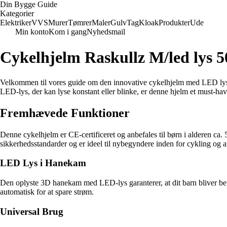
Din Bygge Guide
Kategorier
Elektriker
VVS
Murer
Tømrer
Maler
Gulv
Tag
Kloak
Produkter
Ude
Min konto
Kom i gang
Nyhedsmail
Cykelhjelm Raskullz M/led lys 5
Velkommen til vores guide om den innovative cykelhjelm med LED lys i 
LED-lys, der kan lyse konstant eller blinke, er denne hjelm et must-have
Fremhævede Funktioner
Denne cykelhjelm er CE-certificeret og anbefales til børn i alderen ca. 
sikkerhedsstandarder og er ideel til nybegyndere inden for cykling og an
LED Lys i Hanekam
Den oplyste 3D hanekam med LED-lys garanterer, at dit barn bliver be
automatisk for at spare strøm.
Universal Brug