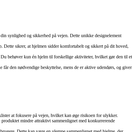
din synlighed og sikkerhed på vejen. Dette unikke designelement
. Dette sikrer, at hjelmen sidder komfortabelt og sikkert på dit hoved,
 behøver kun én hjelm til forskellige aktiviteter, hvilket gør den til et
t de får den nødvendige beskyttelse, mens de er aktive udendørs, og giver
ister at fokusere på vejen, hvilket kan øge risikoen for ulykker.
e produktet mindre attraktivt sammenlignet med konkurrerende
gre brugere. Dette kan være en ulempe sammenlignet med hjelme, der