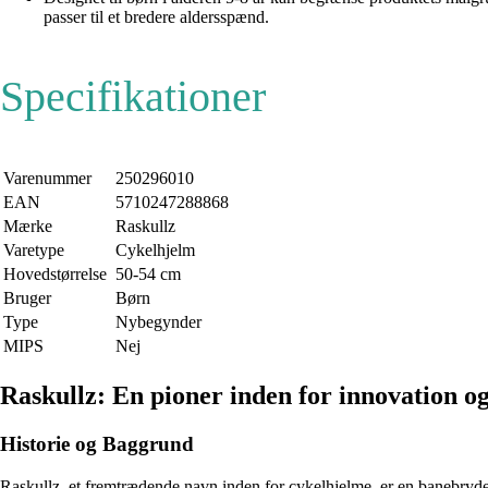
passer til et bredere aldersspænd.
Specifikationer
Varenummer
250296010
EAN
5710247288868
Mærke
Raskullz
Varetype
Cykelhjelm
Hovedstørrelse
50-54 cm
Bruger
Børn
Type
Nybegynder
MIPS
Nej
Raskullz: En pioner inden for innovation og
Historie og Baggrund
Raskullz, et fremtrædende navn inden for cykelhjelme, er en banebryde