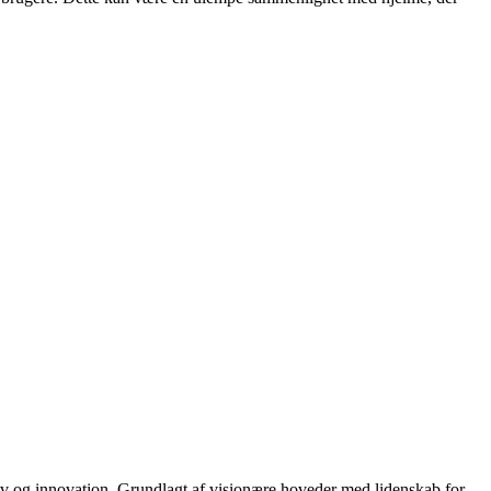
ov og innovation. Grundlagt af visionære hoveder med lidenskab for