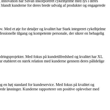
 innovation har Silvan inkorporeret cykelhjelme med lys i deres
et blandt kunderne for deres brede udvalg af produkter og engagerede
 Med et øje for detaljer og kvalitet har Stark integreret cykelhjelme
ofessionelle tilgang og kompetente personale, der sikrer en behagelig
edringsprojekter. Med fokus på kundetilfredshed og kvalitet har XL
ar etableret en stærk relation med kunderne gennem deres pålidelige
og en høj standard for kundeservice. Med fokus på kvalitet og
erede løsninger. Kunderne rapporterer om positive oplevelser med