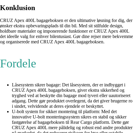
Konklusion
CRUZ Apex 400L bagageboksen er den ultimative løsning for dig, der
ønsker ekstra opbevaringsplads til din bil. Med sit stilfulde design,
holdbare materialer og imponerende funktioner er CRUZ Apex 400L
det ideelle valg for enhver bilentusiast. Gør dine rejser mere bekvemme
og organiserede med CRUZ Apex 400L bagageboksen.
Fordele
Låsesystem sikrer bagage: Det låsesystem, der er indbygget i
CRUZ Apex 400L bagageboksen, giver ekstra sikkerhed og
tryghed ved at beskytte din bagage mod tyveri eller uautoriseret
adgang. Dette gør produktet overlegent, da det giver brugerne ro
i sindet, velvidende at deres ejendele er beskyttet.
U-bolt system for sikker montering til platform: Med det
innovative U-bolt monteringssystem sikres en stabil og sikker
fastgørelse af bagageboksen til Rear Cargo platform. Dette gør
CRUZ Apex 400L mere pålidelig og robust end andre produkter
på markedet, da det reducerer risikoen for løse eller ustabile