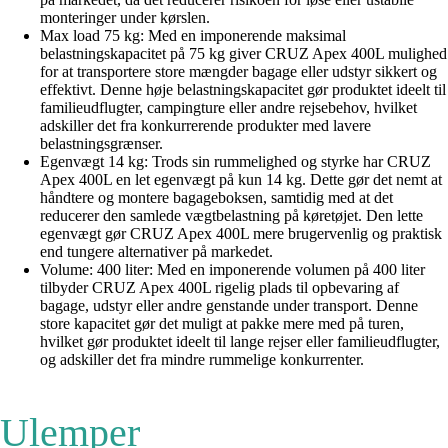
monteringer under kørslen.
Max load 75 kg: Med en imponerende maksimal
belastningskapacitet på 75 kg giver CRUZ Apex 400L mulighed
for at transportere store mængder bagage eller udstyr sikkert og
effektivt. Denne høje belastningskapacitet gør produktet ideelt til
familieudflugter, campingture eller andre rejsebehov, hvilket
adskiller det fra konkurrerende produkter med lavere
belastningsgrænser.
Egenvægt 14 kg: Trods sin rummelighed og styrke har CRUZ
Apex 400L en let egenvægt på kun 14 kg. Dette gør det nemt at
håndtere og montere bagageboksen, samtidig med at det
reducerer den samlede vægtbelastning på køretøjet. Den lette
egenvægt gør CRUZ Apex 400L mere brugervenlig og praktisk
end tungere alternativer på markedet.
Volume: 400 liter: Med en imponerende volumen på 400 liter
tilbyder CRUZ Apex 400L rigelig plads til opbevaring af
bagage, udstyr eller andre genstande under transport. Denne
store kapacitet gør det muligt at pakke mere med på turen,
hvilket gør produktet ideelt til lange rejser eller familieudflugter,
og adskiller det fra mindre rummelige konkurrenter.
Ulemper