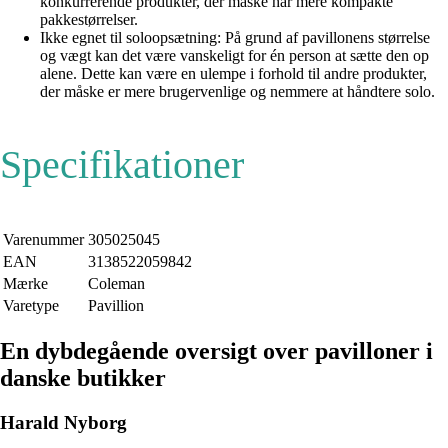
konkurrerende produkter, der måske har mere kompakte
pakkestørrelser.
Ikke egnet til soloopsætning: På grund af pavillonens størrelse
og vægt kan det være vanskeligt for én person at sætte den op
alene. Dette kan være en ulempe i forhold til andre produkter,
der måske er mere brugervenlige og nemmere at håndtere solo.
Specifikationer
Varenummer
305025045
EAN
3138522059842
Mærke
Coleman
Varetype
Pavillion
En dybdegående oversigt over pavilloner i
danske butikker
Harald Nyborg