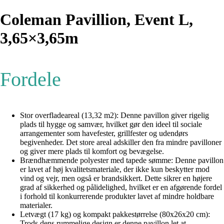
Coleman Pavillion, Event L,
3,65×3,65m
Fordele
Stor overfladeareal (13,32 m2): Denne pavillon giver rigelig
plads til hygge og samvær, hvilket gør den ideel til sociale
arrangementer som havefester, grillfester og udendørs
begivenheder. Det store areal adskiller den fra mindre pavilloner
og giver mere plads til komfort og bevægelse.
Brændhæmmende polyester med tapede sømme: Denne pavillon
er lavet af høj kvalitetsmateriale, der ikke kun beskytter mod
vind og vejr, men også er brandsikkert. Dette sikrer en højere
grad af sikkerhed og pålidelighed, hvilket er en afgørende fordel
i forhold til konkurrerende produkter lavet af mindre holdbare
materialer.
Letvægt (17 kg) og kompakt pakkestørrelse (80x26x20 cm):
Trods dens rummelige design er denne pavillon let at