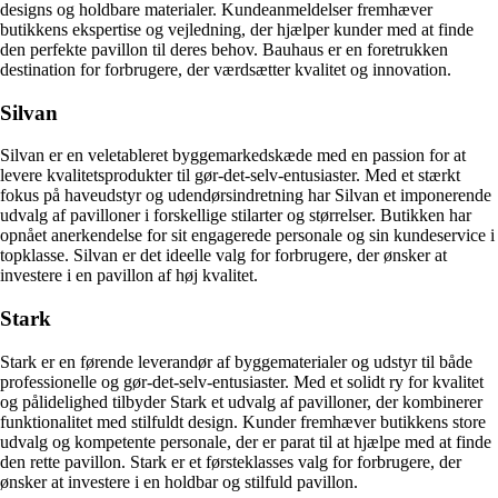
designs og holdbare materialer. Kundeanmeldelser fremhæver
butikkens ekspertise og vejledning, der hjælper kunder med at finde
den perfekte pavillon til deres behov. Bauhaus er en foretrukken
destination for forbrugere, der værdsætter kvalitet og innovation.
Silvan
Silvan er en veletableret byggemarkedskæde med en passion for at
levere kvalitetsprodukter til gør-det-selv-entusiaster. Med et stærkt
fokus på haveudstyr og udendørsindretning har Silvan et imponerende
udvalg af pavilloner i forskellige stilarter og størrelser. Butikken har
opnået anerkendelse for sit engagerede personale og sin kundeservice i
topklasse. Silvan er det ideelle valg for forbrugere, der ønsker at
investere i en pavillon af høj kvalitet.
Stark
Stark er en førende leverandør af byggematerialer og udstyr til både
professionelle og gør-det-selv-entusiaster. Med et solidt ry for kvalitet
og pålidelighed tilbyder Stark et udvalg af pavilloner, der kombinerer
funktionalitet med stilfuldt design. Kunder fremhæver butikkens store
udvalg og kompetente personale, der er parat til at hjælpe med at finde
den rette pavillon. Stark er et førsteklasses valg for forbrugere, der
ønsker at investere i en holdbar og stilfuld pavillon.