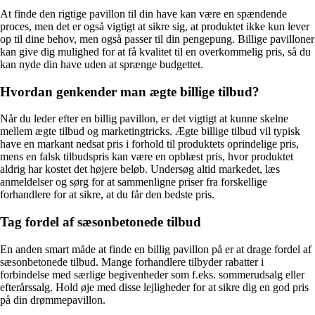
At finde den rigtige pavillon til din have kan være en spændende
proces, men det er også vigtigt at sikre sig, at produktet ikke kun lever
op til dine behov, men også passer til din pengepung. Billige pavilloner
kan give dig mulighed for at få kvalitet til en overkommelig pris, så du
kan nyde din have uden at sprænge budgettet.
Hvordan genkender man ægte billige tilbud?
Når du leder efter en billig pavillon, er det vigtigt at kunne skelne
mellem ægte tilbud og marketingtricks. Ægte billige tilbud vil typisk
have en markant nedsat pris i forhold til produktets oprindelige pris,
mens en falsk tilbudspris kan være en opblæst pris, hvor produktet
aldrig har kostet det højere beløb. Undersøg altid markedet, læs
anmeldelser og sørg for at sammenligne priser fra forskellige
forhandlere for at sikre, at du får den bedste pris.
Tag fordel af sæsonbetonede tilbud
En anden smart måde at finde en billig pavillon på er at drage fordel af
sæsonbetonede tilbud. Mange forhandlere tilbyder rabatter i
forbindelse med særlige begivenheder som f.eks. sommerudsalg eller
efterårssalg. Hold øje med disse lejligheder for at sikre dig en god pris
på din drømmepavillon.