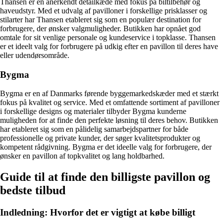
Thansen er en anerkendt detailkæde med fokus på biltilbehør og
haveudstyr. Med et udvalg af pavilloner i forskellige prisklasser og
stilarter har Thansen etableret sig som en populær destination for
forbrugere, der ønsker valgmuligheder. Butikken har opnået god
omtale for sit venlige personale og kundeservice i topklasse. Thansen
er et ideelt valg for forbrugere på udkig efter en pavillon til deres have
eller udendørsområde.
Bygma
Bygma er en af Danmarks førende byggemarkedskæder med et stærkt
fokus på kvalitet og service. Med et omfattende sortiment af pavilloner
i forskellige designs og materialer tilbyder Bygma kunderne
muligheden for at finde den perfekte løsning til deres behov. Butikken
har etableret sig som en pålidelig samarbejdspartner for både
professionelle og private kunder, der søger kvalitetsprodukter og
kompetent rådgivning. Bygma er det ideelle valg for forbrugere, der
ønsker en pavillon af topkvalitet og lang holdbarhed.
Guide til at finde den billigste pavillon og
bedste tilbud
Indledning: Hvorfor det er vigtigt at købe billigt