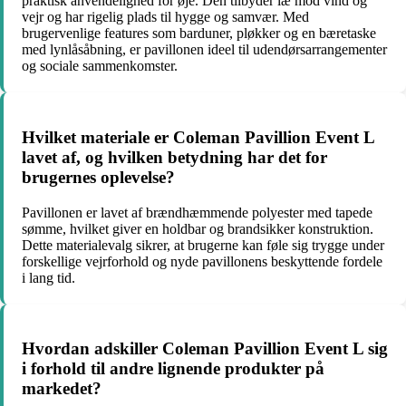
praktisk anvendelighed for øje. Den tilbyder læ mod vind og
vejr og har rigelig plads til hygge og samvær. Med
brugervenlige features som barduner, pløkker og en bæretaske
med lynlåsåbning, er pavillonen ideel til udendørsarrangementer
og sociale sammenkomster.
Hvilket materiale er Coleman Pavillion Event L
lavet af, og hvilken betydning har det for
brugernes oplevelse?
Pavillonen er lavet af brændhæmmende polyester med tapede
sømme, hvilket giver en holdbar og brandsikker konstruktion.
Dette materialevalg sikrer, at brugerne kan føle sig trygge under
forskellige vejrforhold og nyde pavillonens beskyttende fordele
i lang tid.
Hvordan adskiller Coleman Pavillion Event L sig
i forhold til andre lignende produkter på
markedet?