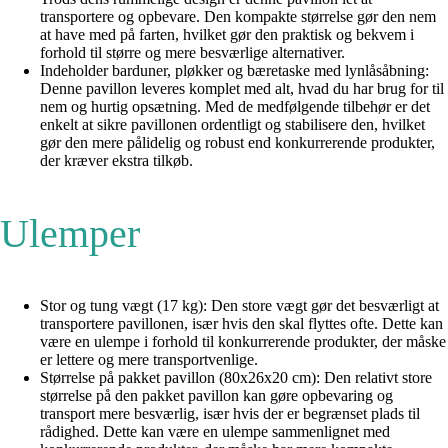
transportere og opbevare. Den kompakte størrelse gør den nem
at have med på farten, hvilket gør den praktisk og bekvem i
forhold til større og mere besværlige alternativer.
Indeholder barduner, pløkker og bæretaske med lynlåsåbning:
Denne pavillon leveres komplet med alt, hvad du har brug for til
nem og hurtig opsætning. Med de medfølgende tilbehør er det
enkelt at sikre pavillonen ordentligt og stabilisere den, hvilket
gør den mere pålidelig og robust end konkurrerende produkter,
der kræver ekstra tilkøb.
Ulemper
Stor og tung vægt (17 kg): Den store vægt gør det besværligt at
transportere pavillonen, især hvis den skal flyttes ofte. Dette kan
være en ulempe i forhold til konkurrerende produkter, der måske
er lettere og mere transportvenlige.
Størrelse på pakket pavillon (80x26x20 cm): Den relativt store
størrelse på den pakket pavillon kan gøre opbevaring og
transport mere besværlig, især hvis der er begrænset plads til
rådighed. Dette kan være en ulempe sammenlignet med