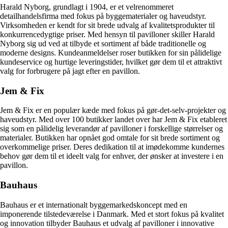
Harald Nyborg, grundlagt i 1904, er et velrenommeret
detailhandelsfirma med fokus på byggematerialer og haveudstyr.
Virksomheden er kendt for sit brede udvalg af kvalitetsprodukter til
konkurrencedygtige priser. Med hensyn til pavilloner skiller Harald
Nyborg sig ud ved at tilbyde et sortiment af både traditionelle og
moderne designs. Kundeanmeldelser roser butikken for sin pålidelige
kundeservice og hurtige leveringstider, hvilket gør dem til et attraktivt
valg for forbrugere på jagt efter en pavillon.
Jem & Fix
Jem & Fix er en populær kæde med fokus på gør-det-selv-projekter og
haveudstyr. Med over 100 butikker landet over har Jem & Fix etableret
sig som en pålidelig leverandør af pavilloner i forskellige størrelser og
materialer. Butikken har opnået god omtale for sit brede sortiment og
overkommelige priser. Deres dedikation til at imødekomme kundernes
behov gør dem til et ideelt valg for enhver, der ønsker at investere i en
pavillon.
Bauhaus
Bauhaus er et internationalt byggemarkedskoncept med en
imponerende tilstedeværelse i Danmark. Med et stort fokus på kvalitet
og innovation tilbyder Bauhaus et udvalg af pavilloner i innovative