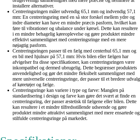
brugervenligt sammenlignet med mere præcise og nemmere at
installere alternativer.
Centreringsringen måler udvendig 65,1 mm og indvendig 57,1
mm: En centreringsring med en så stor forskel mellem ydre og
indre diameter kan have en mindre præcis pasform, hvilket kan
føre til vibrationer og ubalance under kørsel. Dette kan resultere
i en mindre behagelig køreoplevelse og gøre produktet mindre
effektivt sammenlignet med centreringsringe med en mere
nøjagtig pasform.
Centreringsringen passer til en fælg med centerhul 65,1 mm og
en bil med hjulnav på 57,1 mm: Hvis bilen eller fælgen har
afvigelser fra disse specifikationer, kan centreringsringen være
inkompatibel og dermed ubrugelig. Dette begrænser produktets
anvendelighed og gør det mindre fleksibelt sammenlignet med
mere universelle centreringsringe, der passer til et bredere udvalg
af køretøjer og fælge.
Centreringsringe kan variere i type og farve: Manglen på
standardisering i design og farve kan gøre det svært at finde en
centreringsring, der passer æstetisk til fælgene eller bilen. Dette
kan resultere i et mindre tilfredsstillende udseende og gøre
produktet mindre attraktivt sammenlignet med mere ensartede og
stilfulde centreringsringe på markedet.