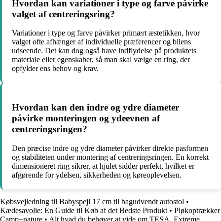
Hvordan kan variationer i type og farve påvirke
valget af centreringsring?
Variationer i type og farve påvirker primært æstetikken, hvor
valget ofte afhænger af individuelle præferencer og bilens
udseende. Det kan dog også have indflydelse på produktets
materiale eller egenskaber, så man skal vælge en ring, der
opfylder ens behov og krav.
Hvordan kan den indre og ydre diameter
påvirke monteringen og ydeevnen af
centreringsringen?
Den præcise indre og ydre diameter påvirker direkte pasformen
og stabiliteten under montering af centreringsringen. En korrekt
dimensioneret ring sikrer, at hjulet sidder perfekt, hvilket er
afgørende for ydelsen, sikkerheden og køreoplevelsen.
Købsvejledning til Babyspejl 17 cm til bagudvendt autostol
•
Kædesavolie: En Guide til Køb af det Bedste Produkt
•
Pløkoptrækker
Camp+nature
•
Alt hvad du behøver at vide om TESA, Extreme