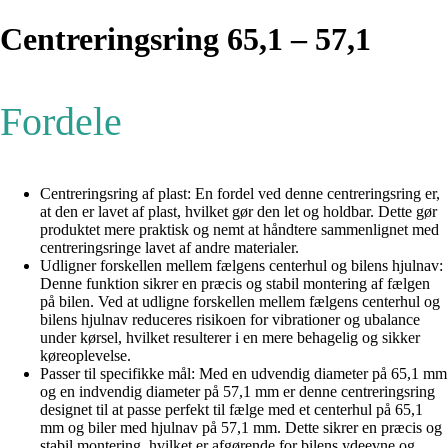
Centreringsring 65,1 – 57,1
Fordele
Centreringsring af plast: En fordel ved denne centreringsring er,
at den er lavet af plast, hvilket gør den let og holdbar. Dette gør
produktet mere praktisk og nemt at håndtere sammenlignet med
centreringsringe lavet af andre materialer.
Udligner forskellen mellem fælgens centerhul og bilens hjulnav:
Denne funktion sikrer en præcis og stabil montering af fælgen
på bilen. Ved at udligne forskellen mellem fælgens centerhul og
bilens hjulnav reduceres risikoen for vibrationer og ubalance
under kørsel, hvilket resulterer i en mere behagelig og sikker
køreoplevelse.
Passer til specifikke mål: Med en udvendig diameter på 65,1 mm
og en indvendig diameter på 57,1 mm er denne centreringsring
designet til at passe perfekt til fælge med et centerhul på 65,1
mm og biler med hjulnav på 57,1 mm. Dette sikrer en præcis og
stabil montering, hvilket er afgørende for bilens ydeevne og