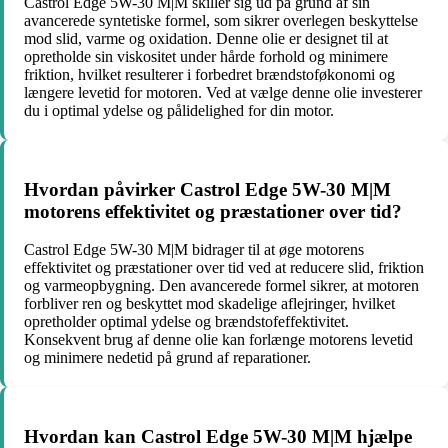
Castrol Edge 5W-30 M|M skiller sig ud på grund af sin
avancerede syntetiske formel, som sikrer overlegen beskyttelse
mod slid, varme og oxidation. Denne olie er designet til at
opretholde sin viskositet under hårde forhold og minimere
friktion, hvilket resulterer i forbedret brændstoføkonomi og
længere levetid for motoren. Ved at vælge denne olie investerer
du i optimal ydelse og pålidelighed for din motor.
Hvordan påvirker Castrol Edge 5W-30 M|M
motorens effektivitet og præstationer over tid?
Castrol Edge 5W-30 M|M bidrager til at øge motorens
effektivitet og præstationer over tid ved at reducere slid, friktion
og varmeopbygning. Den avancerede formel sikrer, at motoren
forbliver ren og beskyttet mod skadelige aflejringer, hvilket
opretholder optimal ydelse og brændstofeffektivitet.
Konsekvent brug af denne olie kan forlænge motorens levetid
og minimere nedetid på grund af reparationer.
Hvordan kan Castrol Edge 5W-30 M|M hjælpe