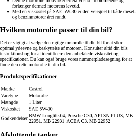
Denne motorolie modvirker effektivt slid i motordelene og
forlænger dermed motorens levetid.
Med en viskositet på SAE 5W-30 er den velegnet til både diesel-
og benzinmotorer året rundt.
Hvilken motorolie passer til din bil?
Det er vigtigt at vælge den rigtige motorolie til din bil for at sikre
optimal ydeevne og beskyttelse af motoren. Konsulter altid din bils
instruktionsbog for at identificere den anbefalede viskositet og
specifikationer. Du kan også bruge vores nummerpladesøgning for at
finde den rette motorolie til din bil.
Produktspecifikationer
Mærke
Castrol
Varetype
Motorolie
Mængde
1 Liter
Viskositet
SAE 5W-30
BMW Longlife-04, Porsche C30, API SN PLUS, MB
Godkendelser
22951, MB 22931, ACEA C3, MB 22952
Afsluttende tanker