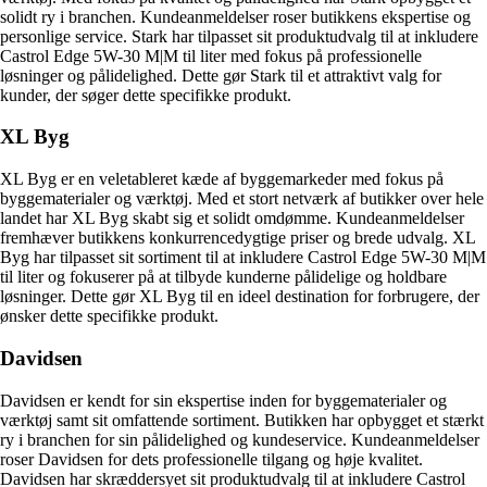
solidt ry i branchen. Kundeanmeldelser roser butikkens ekspertise og
personlige service. Stark har tilpasset sit produktudvalg til at inkludere
Castrol Edge 5W-30 M|M til liter med fokus på professionelle
løsninger og pålidelighed. Dette gør Stark til et attraktivt valg for
kunder, der søger dette specifikke produkt.
XL Byg
XL Byg er en veletableret kæde af byggemarkeder med fokus på
byggematerialer og værktøj. Med et stort netværk af butikker over hele
landet har XL Byg skabt sig et solidt omdømme. Kundeanmeldelser
fremhæver butikkens konkurrencedygtige priser og brede udvalg. XL
Byg har tilpasset sit sortiment til at inkludere Castrol Edge 5W-30 M|M
til liter og fokuserer på at tilbyde kunderne pålidelige og holdbare
løsninger. Dette gør XL Byg til en ideel destination for forbrugere, der
ønsker dette specifikke produkt.
Davidsen
Davidsen er kendt for sin ekspertise inden for byggematerialer og
værktøj samt sit omfattende sortiment. Butikken har opbygget et stærkt
ry i branchen for sin pålidelighed og kundeservice. Kundeanmeldelser
roser Davidsen for dets professionelle tilgang og høje kvalitet.
Davidsen har skræddersyet sit produktudvalg til at inkludere Castrol