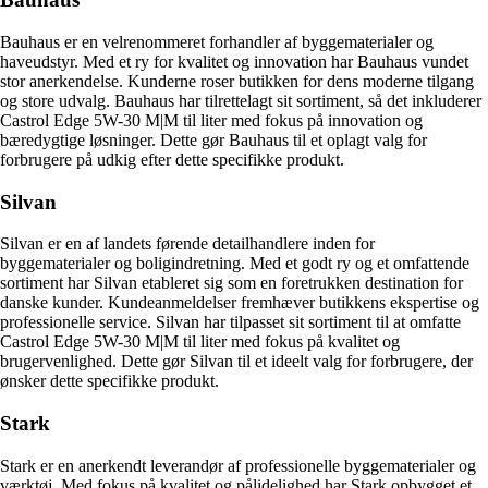
Bauhaus er en velrenommeret forhandler af byggematerialer og
haveudstyr. Med et ry for kvalitet og innovation har Bauhaus vundet
stor anerkendelse. Kunderne roser butikken for dens moderne tilgang
og store udvalg. Bauhaus har tilrettelagt sit sortiment, så det inkluderer
Castrol Edge 5W-30 M|M til liter med fokus på innovation og
bæredygtige løsninger. Dette gør Bauhaus til et oplagt valg for
forbrugere på udkig efter dette specifikke produkt.
Silvan
Silvan er en af landets førende detailhandlere inden for
byggematerialer og boligindretning. Med et godt ry og et omfattende
sortiment har Silvan etableret sig som en foretrukken destination for
danske kunder. Kundeanmeldelser fremhæver butikkens ekspertise og
professionelle service. Silvan har tilpasset sit sortiment til at omfatte
Castrol Edge 5W-30 M|M til liter med fokus på kvalitet og
brugervenlighed. Dette gør Silvan til et ideelt valg for forbrugere, der
ønsker dette specifikke produkt.
Stark
Stark er en anerkendt leverandør af professionelle byggematerialer og
værktøj. Med fokus på kvalitet og pålidelighed har Stark opbygget et