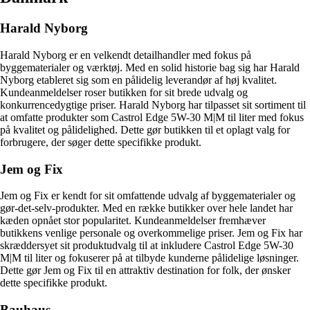
Harald Nyborg
Harald Nyborg er en velkendt detailhandler med fokus på
byggematerialer og værktøj. Med en solid historie bag sig har Harald
Nyborg etableret sig som en pålidelig leverandør af høj kvalitet.
Kundeanmeldelser roser butikken for sit brede udvalg og
konkurrencedygtige priser. Harald Nyborg har tilpasset sit sortiment til
at omfatte produkter som Castrol Edge 5W-30 M|M til liter med fokus
på kvalitet og pålidelighed. Dette gør butikken til et oplagt valg for
forbrugere, der søger dette specifikke produkt.
Jem og Fix
Jem og Fix er kendt for sit omfattende udvalg af byggematerialer og
gør-det-selv-produkter. Med en række butikker over hele landet har
kæden opnået stor popularitet. Kundeanmeldelser fremhæver
butikkens venlige personale og overkommelige priser. Jem og Fix har
skræddersyet sit produktudvalg til at inkludere Castrol Edge 5W-30
M|M til liter og fokuserer på at tilbyde kunderne pålidelige løsninger.
Dette gør Jem og Fix til en attraktiv destination for folk, der ønsker
dette specifikke produkt.
Bauhaus