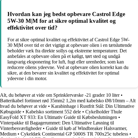
Hvordan kan jeg bedst opbevare Castrol Edge
5W-30 M|M for at sikre optimal kvalitet og
effektivitet over tid?
For at sikre optimal kvalitet og effektivitet af Castrol Edge 5W-
30 M|M over tid er det vigtigt at opbevare olien i en tætsluttende
beholder væk fra direkte sollys og ekstreme temperaturer. Det
anbefales at opbevare olien på et køligt, tørt sted og undgå
langvarig eksponering for luft, fugt eller urenheder, som kan
reducere oliens ydeevne. Ved at opbevare olien korrekt kan du
sikre, at den bevarer sin kvalitet og effektivitet for optimal
ydeevne i din motor.
Alt, du behøver at vide om Sprinklervæske -21 grader 10 liter
•
Batterikabel fortinnet rød 35mm2 1,2m med kabelsko Ø8/10mm – Alt
hvad du behøver at vide
•
Karabinhage i Rustfrit Stål: Din Ultimative
Købsguide
•
Kabelsko sortiment 552 dele
•
Cykelholder Thule
EasyFold XT 933: En Ultimativ Guide til Købsbeslutningen
•
Vinterpakke til Bagagerummet: Den Ultimative Løsning til
Vinterbesværligheder
•
Guide til køb af Windbreaker Halsvarmer,
Medium
•
Cykeldæk Continental GP 5000S TR 700x25c tubeless
•