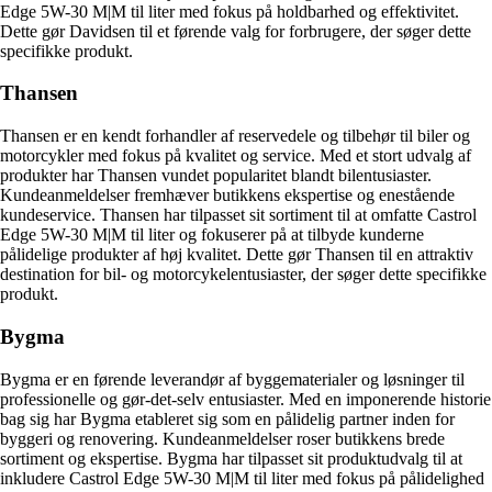
Edge 5W-30 M|M til liter med fokus på holdbarhed og effektivitet.
Dette gør Davidsen til et førende valg for forbrugere, der søger dette
specifikke produkt.
Thansen
Thansen er en kendt forhandler af reservedele og tilbehør til biler og
motorcykler med fokus på kvalitet og service. Med et stort udvalg af
produkter har Thansen vundet popularitet blandt bilentusiaster.
Kundeanmeldelser fremhæver butikkens ekspertise og enestående
kundeservice. Thansen har tilpasset sit sortiment til at omfatte Castrol
Edge 5W-30 M|M til liter og fokuserer på at tilbyde kunderne
pålidelige produkter af høj kvalitet. Dette gør Thansen til en attraktiv
destination for bil- og motorcykelentusiaster, der søger dette specifikke
produkt.
Bygma
Bygma er en førende leverandør af byggematerialer og løsninger til
professionelle og gør-det-selv entusiaster. Med en imponerende historie
bag sig har Bygma etableret sig som en pålidelig partner inden for
byggeri og renovering. Kundeanmeldelser roser butikkens brede
sortiment og ekspertise. Bygma har tilpasset sit produktudvalg til at
inkludere Castrol Edge 5W-30 M|M til liter med fokus på pålidelighed