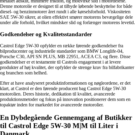
metallet adskilt, minimere friktion, og modvirke slid i motordelene.
Denne motorolie er designet til at tilbyde løbende beskyttelse for både
diesel- og benzinmotorer året rundt i alle kørselsforhold. Viskositeten
SAE 5W-30 sikrer, at olien effektivt smører motorens bevægelige dele
under alle forhold, hvilket mindsker slid og forlænger motorens levetid.
Godkendelser og Kvalitetsstandarder
Castrol Edge 5W-30 opfylder en række førende godkendelser fra
bilproducenter og industrielle standarder som BMW Longlife-04,
Porsche C30, API SN PLUS, MB 22951, ACEA C3, og flere. Disse
godkendelser er et testamente til Castrols engagement i at levere
produkter af høj kvalitet, der opfylder de strenge krav fra bilfabrikanter
og branchen som helhed.
Efter at have analyseret produktinformationen og nøgleordene, er det
klart, at Castrol er den førende producent bag Castrol Edge 5W-30
motorolien. Deres historie, dedikation til kvalitet, avancerede
produktionsmetoder og fokus på innovation positionerer dem som en
topaktør inden for markedet for avancerede motorolier.
En Dybdegående Gennemgang af Butikker
til Castrol Edge 5W-30 M|M til Liter i
Danmark