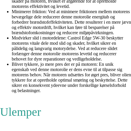
skader på motoren, hvilket er afgørende for at opretholde
motorens effektivitet og levetid.
Minimerer friktion: Ved at minimere friktionen mellem motorens
bevægelige dele reducerer denne motorolie energitab og
forbedrer brændstofeffektiviteten. Dette resulterer i en mere jævn
og effektiv motordrift, hvilket kan føre til besparelser på
brændstofomkostninger og reducere miljøpåvirkningen.
Modvirker slid i motordelene: Castrol Edge 5W-30 beskytter
motorens vitale dele mod slid og skader, hvilket sikrer en
pålidelig og langvarig motorydelse. Ved at reducere slidet
forlænger denne motorolie motorens levetid og reducerer
behovet for dyre reparationer og vedligeholdelse.
Bliver tykkere, jo mere pres der er på motoren: En unik
egenskab ved denne motorolie er dens evne til at tilpasse sig
motorens behov. Når motoren udsættes for øget pres, bliver olien
tykkere for at opretholde optimal smøring og beskyttelse. Dette
sikrer en konsekvent ydeevne under forskellige kørselsforhold
og belastninger.
Ulemper