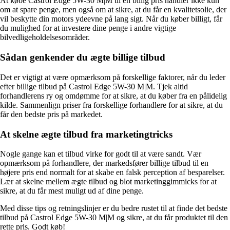
At købe Castrol Edge 5W-30 M|M til en billig pris handler ikke kun
om at spare penge, men også om at sikre, at du får en kvalitetsolie, der
vil beskytte din motors ydeevne på lang sigt. Når du køber billigt, får
du mulighed for at investere dine penge i andre vigtige
bilvedligeholdelsesområder.
Sådan genkender du ægte billige tilbud
Det er vigtigt at være opmærksom på forskellige faktorer, når du leder
efter billige tilbud på Castrol Edge 5W-30 M|M. Tjek altid
forhandlerens ry og omdømme for at sikre, at du køber fra en pålidelig
kilde. Sammenlign priser fra forskellige forhandlere for at sikre, at du
får den bedste pris på markedet.
At skelne ægte tilbud fra marketingtricks
Nogle gange kan et tilbud virke for godt til at være sandt. Vær
opmærksom på forhandlere, der markedsfører billige tilbud til en
højere pris end normalt for at skabe en falsk perception af besparelser.
Lær at skelne mellem ægte tilbud og blot marketinggimmicks for at
sikre, at du får mest muligt ud af dine penge.
Med disse tips og retningslinjer er du bedre rustet til at finde det bedste
tilbud på Castrol Edge 5W-30 M|M og sikre, at du får produktet til den
rette pris. Godt køb!