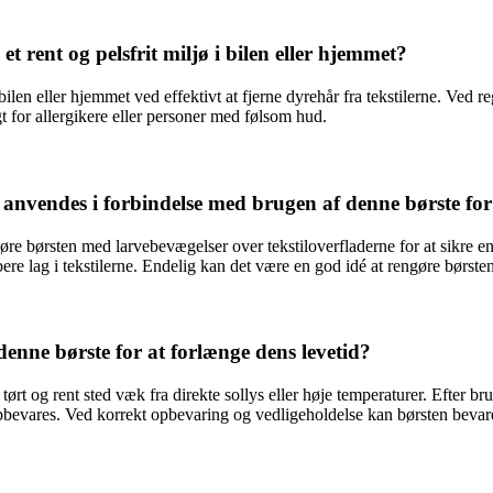
t rent og pelsfrit miljø i bilen eller hjemmet?
 i bilen eller hjemmet ved effektivt at fjerne dyrehår fra tekstilerne. V
igt for allergikere eller personer med følsom hud.
n anvendes i forbindelse med brugen af denne børste for
øre børsten med larvebevægelser over tekstiloverfladerne for at sikre en 
bere lag i tekstilerne. Endelig kan det være en god idé at rengøre børsten
nne børste for at forlænge dens levetid?
 tørt og rent sted væk fra direkte sollys eller høje temperaturer. Efter 
opbevares. Ved korrekt opbevaring og vedligeholdelse kan børsten bevare s