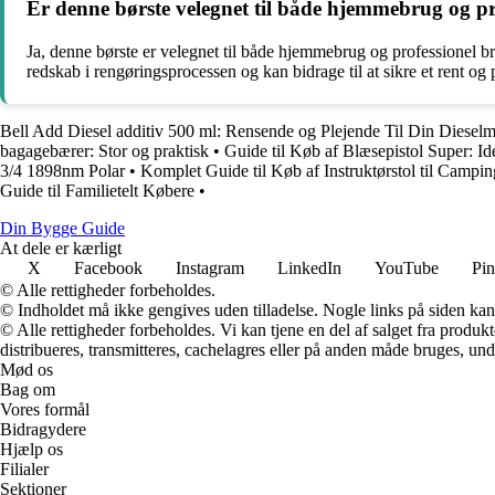
Er denne børste velegnet til både hjemmebrug og prof
Ja, denne børste er velegnet til både hjemmebrug og professionel br
redskab i rengøringsprocessen og kan bidrage til at sikre et rent og
Bell Add Diesel additiv 500 ml: Rensende og Plejende Til Din Dieselm
bagagebærer: Stor og praktisk
•
Guide til Køb af Blæsepistol Super: Id
3/4 1898nm Polar
•
Komplet Guide til Køb af Instruktørstol til Camp
Guide til Familietelt Købere
•
Din Bygge Guide
At dele er kærligt
X
Facebook
Instagram
LinkedIn
YouTube
Pin
© Alle rettigheder forbeholdes.
© Indholdet må ikke gengives uden tilladelse. Nogle links på siden ka
© Alle rettigheder forbeholdes. Vi kan tjene en del af salget fra produk
distribueres, transmitteres, cachelagres eller på anden måde bruges, und
Mød os
Bag om
Vores formål
Bidragydere
Hjælp os
Filialer
Sektioner