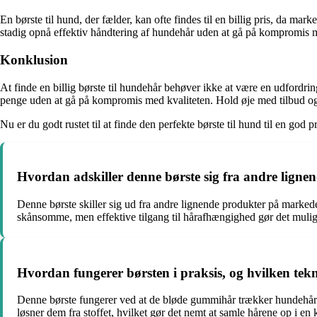
En børste til hund, der fælder, kan ofte findes til en billig pris, da mark
stadig opnå effektiv håndtering af hundehår uden at gå på kompromis m
Konklusion
At finde en billig børste til hundehår behøver ikke at være en udfordri
penge uden at gå på kompromis med kvaliteten. Hold øje med tilbud og s
Nu er du godt rustet til at finde den perfekte børste til hund til en god pr
Hvordan adskiller denne børste sig fra andre lign
Denne børste skiller sig ud fra andre lignende produkter på markede
skånsomme, men effektive tilgang til hårafhængighed gør det muligt a
Hvordan fungerer børsten i praksis, og hvilken tek
Denne børste fungerer ved at de bløde gummihår trækker hundehår og
løsner dem fra stoffet, hvilket gør det nemt at samle hårene op i e