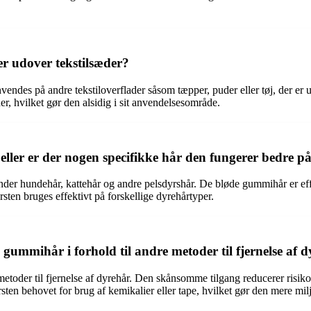
r udover tekstilsæder?
nvendes på andre tekstiloverflader såsom tæpper, puder eller tøj, der e
der, hvilket gør den alsidig i sit anvendelsesområde.
 eller er der nogen specifikke hår den fungerer bedre p
runder hundehår, kattehår og andre pelsdyrshår. De bløde gummihår er effe
sten bruges effektivt på forskellige dyrehårtyper.
gummihår i forhold til andre metoder til fjernelse af 
etoder til fjernelse af dyrehår. Den skånsomme tilgang reducerer risikoen
sten behovet for brug af kemikalier eller tape, hvilket gør den mere mi