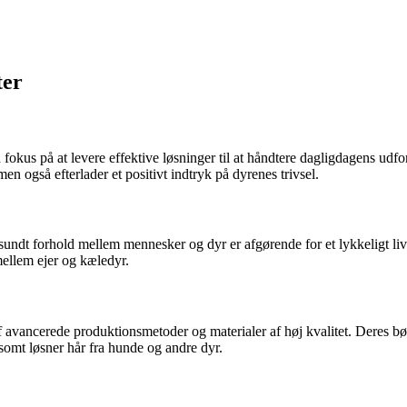
ter
d fokus på at levere effektive løsninger til at håndtere dagligdagens 
n også efterlader et positivt indtryk på dyrenes trivsel.
t sundt forhold mellem mennesker og dyr er afgørende for et lykkeligt liv.
mellem ejer og kæledyr.
avancerede produktionsmetoder og materialer af høj kvalitet. Deres børst
somt løsner hår fra hunde og andre dyr.