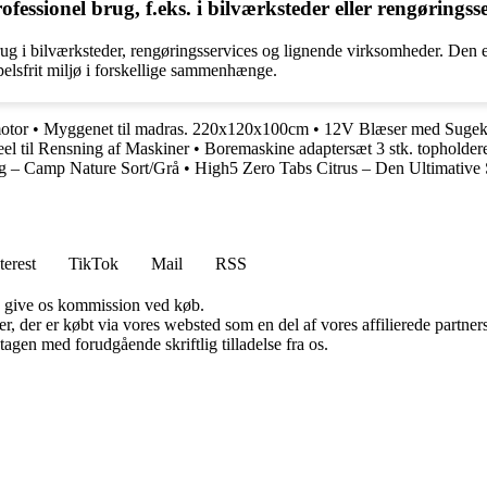
essionel brug, f.eks. i bilværksteder eller rengøringss
ug i bilværksteder, rengøringsservices og lignende virksomheder. Den eff
 pelsfrit miljø i forskellige sammenhænge.
otor
•
Myggenet til madras. 220x120x100cm
•
12V Blæser med Sugeko
eel til Rensning af Maskiner
•
Boremaskine adaptersæt 3 stk. topholder
ing – Camp Nature Sort/Grå
•
High5 Zero Tabs Citrus – Den Ultimative 
terest
TikTok
Mail
RSS
n give os kommission ved køb.
ter, der er købt via vores websted som en del af vores affilierede partn
tagen med forudgående skriftlig tilladelse fra os.