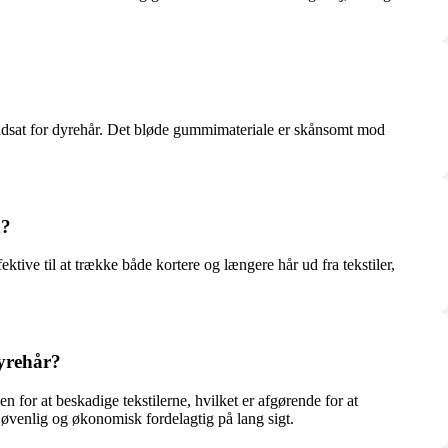
r udsat for dyrehår. Det bløde gummimateriale er skånsomt mod
å?
ktive til at trække både kortere og længere hår ud fra tekstiler,
dyrehår?
 for at beskadige tekstilerne, hvilket er afgørende for at
ljøvenlig og økonomisk fordelagtig på lang sigt.