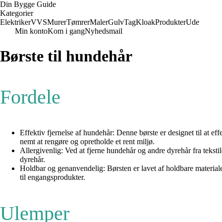
Din Bygge Guide
Kategorier
Elektriker
VVS
Murer
Tømrer
Maler
Gulv
Tag
Kloak
Produkter
Ude
Min konto
Kom i gang
Nyhedsmail
Børste til hundehår
Fordele
Effektiv fjernelse af hundehår: Denne børste er designet til at ef
nemt at rengøre og opretholde et rent miljø.
Allergivenlig: Ved at fjerne hundehår og andre dyrehår fra teksti
dyrehår.
Holdbar og genanvendelig: Børsten er lavet af holdbare material
til engangsprodukter.
Ulemper