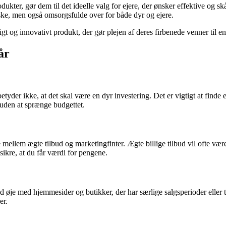
kter, gør dem til det ideelle valg for ejere, der ønsker effektive og skå
iske, men også omsorgsfulde over for både dyr og ejere.
gt og innovativt produkt, der gør plejen af deres firbenede venner til e
år
der ikke, at det skal være en dyr investering. Det er vigtigt at finde et 
 uden at sprænge budgettet.
elne mellem ægte tilbud og marketingfinter. Ægte billige tilbud vil ofte
sikre, at du får værdi for pengene.
ld øje med hjemmesider og butikker, der har særlige salgsperioder eller t
er.