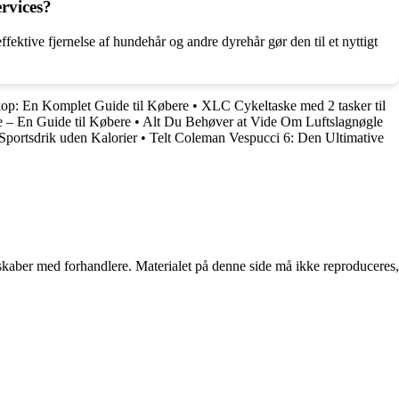
ervices?
ektive fjernelse af hundehår og andre dyrehår gør den til et nyttigt
p: En Komplet Guide til Købere
•
XLC Cykeltaske med 2 tasker til
e – En Guide til Købere
•
Alt Du Behøver at Vide Om Luftslagnøgle
Sportsdrik uden Kalorier
•
Telt Coleman Vespucci 6: Den Ultimative
erskaber med forhandlere. Materialet på denne side må ikke reproduceres,