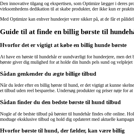
Den innovative tilgang og ekspertisen, som Optimize lægger i deres produ
virksomhedens dedikation til at skabe produkter, der ikke kun er prakt
Med Optimize kan enhver hundeejer være sikker på, at de får et pålideli
Guide til at finde en billig børste til hundeh
Hvorfor det er vigtigt at købe en billig hunde børste
At have en børste til hundehår er uundværligt for hundeejere, men det bety
børste giver dig mulighed for at holde din hunds pels sund og velplejet
Sådan genkender du ægte billige tilbud
Når du leder efter en billig børste til hund, er det vigtigt at kunne sk
et tilbud uden reel besparelse. Undersøg produkter og priser nøje for at 
Sådan finder du den bedste børste til hund tilbud
Nogle af de bedste tilbud på børster til hundehår findes ofte online. Ho
modtage eksklusive tilbud og hold dig opdateret med aktuelle kampagn
Hvorfor børste til hund, der fælder, kan være billig