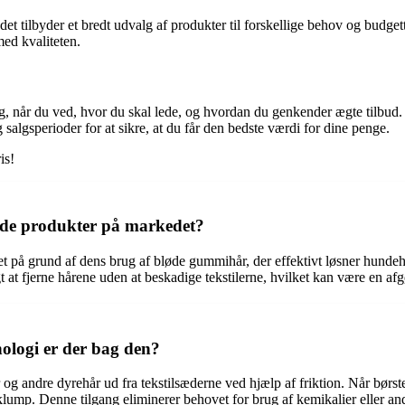
edet tilbyder et bredt udvalg af produkter til forskellige behov og budgett
ed kvaliteten.
ng, når du ved, hvor du skal lede, og hvordan du genkender ægte tilbud. 
algsperioder for at sikre, at du får den bedste værdi for dine penge.
is!
ende produkter på markedet?
t på grund af dens brug af bløde gummihår, der effektivt løsner hundehå
t fjerne hårene uden at beskadige tekstilerne, hvilket kan være en afgøre
nologi er der bag den?
 andre dyrehår ud fra tekstilsæderne ved hjælp af friktion. Når børst
n klump. Denne tilgang eliminerer behovet for brug af kemikalier eller 