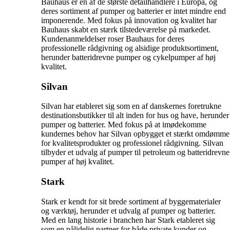
Bauhaus er en af de største detailhandlere i Europa, og
deres sortiment af pumper og batterier er intet mindre end
imponerende. Med fokus på innovation og kvalitet har
Bauhaus skabt en stærk tilstedeværelse på markedet.
Kundenanmeldelser roser Bauhaus for deres
professionelle rådgivning og alsidige produktsortiment,
herunder batteridrevne pumper og cykelpumper af høj
kvalitet.
Silvan
Silvan har etableret sig som en af danskernes foretrukne
destinationsbutikker til alt inden for hus og have, herunder
pumper og batterier. Med fokus på at imødekomme
kundernes behov har Silvan opbygget et stærkt omdømme
for kvalitetsprodukter og professionel rådgivning. Silvan
tilbyder et udvalg af pumper til petroleum og batteridrevne
pumper af høj kvalitet.
Stark
Stark er kendt for sit brede sortiment af byggematerialer
og værktøj, herunder et udvalg af pumper og batterier.
Med en lang historie i branchen har Stark etableret sig
som en pålidelig partner for både private kunder og