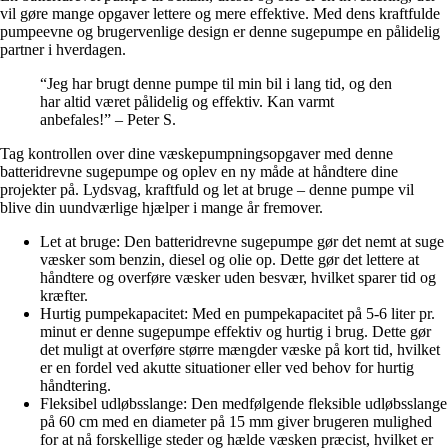
vil gøre mange opgaver lettere og mere effektive. Med dens kraftfulde
pumpeevne og brugervenlige design er denne sugepumpe en pålidelig
partner i hverdagen.
“Jeg har brugt denne pumpe til min bil i lang tid, og den
har altid været pålidelig og effektiv. Kan varmt
anbefales!” – Peter S.
Tag kontrollen over dine væskepumpningsopgaver med denne
batteridrevne sugepumpe og oplev en ny måde at håndtere dine
projekter på. Lydsvag, kraftfuld og let at bruge – denne pumpe vil
blive din uundværlige hjælper i mange år fremover.
Let at bruge: Den batteridrevne sugepumpe gør det nemt at suge
væsker som benzin, diesel og olie op. Dette gør det lettere at
håndtere og overføre væsker uden besvær, hvilket sparer tid og
kræfter.
Hurtig pumpekapacitet: Med en pumpekapacitet på 5-6 liter pr.
minut er denne sugepumpe effektiv og hurtig i brug. Dette gør
det muligt at overføre større mængder væske på kort tid, hvilket
er en fordel ved akutte situationer eller ved behov for hurtig
håndtering.
Fleksibel udløbsslange: Den medfølgende fleksible udløbsslange
på 60 cm med en diameter på 15 mm giver brugeren mulighed
for at nå forskellige steder og hælde væsken præcist, hvilket er