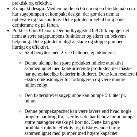
praktisk og effektivt.
Kompakt design: Med en højde på 66 cm og en bredde på 6 cm
har sugepumpen et kompakt design, der gør den nem at
opbevare og transportere. Dette gør den ideel til brug både
derhjemme og på farten.
Praktisk On/Off knap: Den indbyggede On/Off knap gør det
nemt at styre sugepumpens funktioner og sikrer en bekvem
betjening. Dette gør det muligt at starte og stoppe pumpen
hurtigt og effektivt.
Skal benyttes med 2 x D batterier, ej inkluderet.
Denne ulempe kan gøre produktet mindre attraktivt
sammenlignet med konkurrerende produkter, der måske
har genopladelige batterier inkluderet. Dette kan resultere i
ekstra omkostninger for forbrugeren og være mindre
miljøvenligt.
Den batteridrevet sugepumpe kan pumpe 5-6 liter pr.
minut.
Denne pumpekapacitet kan være lavere end hvad nogle
brugere har brug for, især hvis de har behov for at pumpe
større mængder væske på kort tid. Dette kan gøre
produktet mindre effektivt og tidskrævende i brug
sammenlignet med pumper med højere kapacitet.