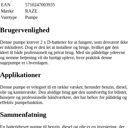
EAN
5710247003935
Mærke
RAZE
Varetype
Pumpe
Brugervenlighed
Denne pumpe kræver 2 x D-batterier for at fungere, som desværre ikke
er inkluderet. Dog er den let at installere og bruge, hvilket gør den
ideel til både professionelt og privat brug. Med sin pålidelige ydeevne
og nemme betjening vil du hurtigt opleve, hvor praktisk denne
sugepumpe er i hverdagen.
Applikationer
Denne pumpe er velegnet til en række væsker, herunder benzin, diesel,
olie og kaminvæske. Den alsidige brug gør den uundværlig for bilister,
husejere og professionelle håndværkere, der har behov for pålidelig og
effektiv pumpefunktion.
Sammenfatning
En batteridrevet pumpe til benzin, diesel og olie er en investering, der