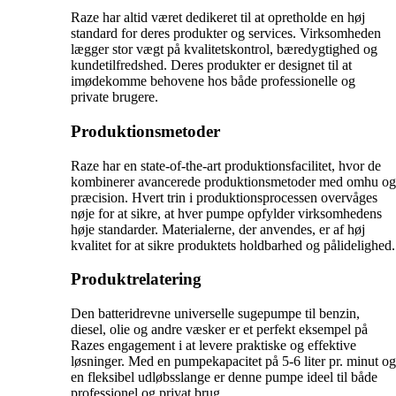
Raze har altid været dedikeret til at opretholde en høj
standard for deres produkter og services. Virksomheden
lægger stor vægt på kvalitetskontrol, bæredygtighed og
kundetilfredshed. Deres produkter er designet til at
imødekomme behovene hos både professionelle og
private brugere.
Produktionsmetoder
Raze har en state-of-the-art produktionsfacilitet, hvor de
kombinerer avancerede produktionsmetoder med omhu og
præcision. Hvert trin i produktionsprocessen overvåges
nøje for at sikre, at hver pumpe opfylder virksomhedens
høje standarder. Materialerne, der anvendes, er af høj
kvalitet for at sikre produktets holdbarhed og pålidelighed.
Produktrelatering
Den batteridrevne universelle sugepumpe til benzin,
diesel, olie og andre væsker er et perfekt eksempel på
Razes engagement i at levere praktiske og effektive
løsninger. Med en pumpekapacitet på 5-6 liter pr. minut og
en fleksibel udløbsslange er denne pumpe ideel til både
professionel og privat brug.