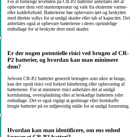
For at forlænge levetiden på CR-P2 batterier anbefales det at
opbevare dem ved stuetemperatur og væk fra ekstreme varme-
eller kuldeforhold. Batterierne bør opbevares tørt og beskyttet
mod direkte sollys for at undgå skader eller tab af kapacitet. Det
anbefales også at opbevare batterierne i deres oprindelige
emballage for at beskytte dem mod skader.
Er der nogen potentielle risici ved brugen af CR-
P2 batterier, og hvordan kan man minimere
dem?
Selvom CR-P2 batterier generelt betragtes som sikre at bruge,
kan der opstå risici ved forkert håndtering eller opbevaring af
batterierne. For at minimere risici anbefales det at undgå
kortslutning, overopladning eller at beskadige batteriets ydre
emballage. Det er også vigtigt at genbruge eller bortskaffe
brugte batterier på en miljøvenlig måde for at undgå forurening.
Hvordan kan man identificere, om ens enhed
kræver et CR-P2 batteri?