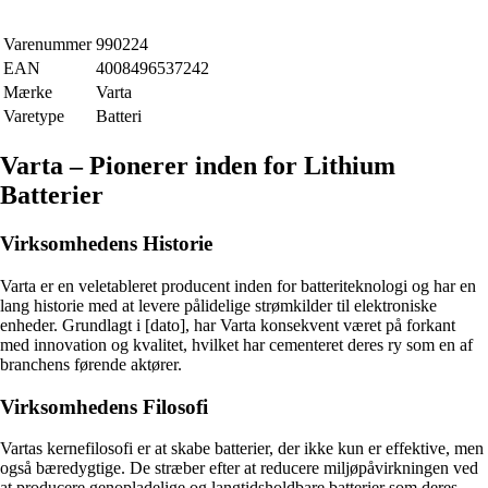
Varenummer
990224
EAN
4008496537242
Mærke
Varta
Varetype
Batteri
Varta – Pionerer inden for Lithium
Batterier
Virksomhedens Historie
Varta er en veletableret producent inden for batteriteknologi og har en
lang historie med at levere pålidelige strømkilder til elektroniske
enheder. Grundlagt i [dato], har Varta konsekvent været på forkant
med innovation og kvalitet, hvilket har cementeret deres ry som en af
branchens førende aktører.
Virksomhedens Filosofi
Vartas kernefilosofi er at skabe batterier, der ikke kun er effektive, men
også bæredygtige. De stræber efter at reducere miljøpåvirkningen ved
at producere genopladelige og langtidsholdbare batterier som deres