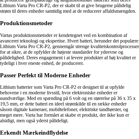
Lithium Varta Pro CR-P2, der er skabt til at give brugerne pålidelig
strøm til deres enheder samtidig med at de reducerer affaldsmængden.
Produktionsmetoder
Vartas produktionsmetoder er kendetegnet ved en kombination af
avanceret teknologi og ekspertise. Hvert batteri, herunder det populære
Lithium Varta Pro CR-P2, gennemgår strenge kvalitetskontrolprocesser
for at sikre, at de opfylder de højeste standarder for ydeevne og
pålidelighed. Deres engagement i at levere produkter af høj kvalitet er
tydeligt i hver eneste enhed, de producerer.
Passer Perfekt til Moderne Enheder
Lithium batterier som Varta Pro CR-P2 er designet til at opfylde
behovene i en moderne livsstil, hvor elektroniske enheder er
uundværlige. Med en spænding på 6 volt og en størrelse på 36 x 35 x
19,5 mm, er dette batteri en ideel strømkilde til en række enheder
såsom digitale kameraer, mobiltelefoner, elektriske tandbørster, og
meget mere. Varta har formået at skabe et produkt, der ikke kun er
alsidigt, men også yderst pålideligt.
Erkendt Mærkeindflydelse