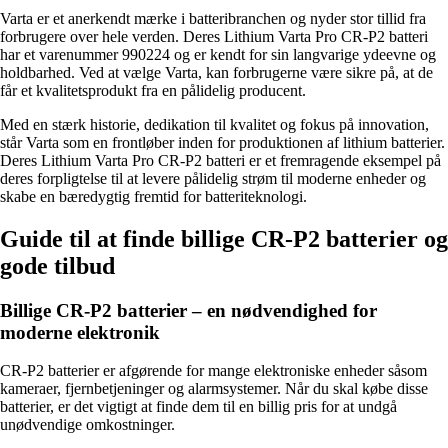
Varta er et anerkendt mærke i batteribranchen og nyder stor tillid fra
forbrugere over hele verden. Deres Lithium Varta Pro CR-P2 batteri
har et varenummer 990224 og er kendt for sin langvarige ydeevne og
holdbarhed. Ved at vælge Varta, kan forbrugerne være sikre på, at de
får et kvalitetsprodukt fra en pålidelig producent.
Med en stærk historie, dedikation til kvalitet og fokus på innovation,
står Varta som en frontløber inden for produktionen af lithium batterier.
Deres Lithium Varta Pro CR-P2 batteri er et fremragende eksempel på
deres forpligtelse til at levere pålidelig strøm til moderne enheder og
skabe en bæredygtig fremtid for batteriteknologi.
Guide til at finde billige CR-P2 batterier og
gode tilbud
Billige CR-P2 batterier – en nødvendighed for
moderne elektronik
CR-P2 batterier er afgørende for mange elektroniske enheder såsom
kameraer, fjernbetjeninger og alarmsystemer. Når du skal købe disse
batterier, er det vigtigt at finde dem til en billig pris for at undgå
unødvendige omkostninger.