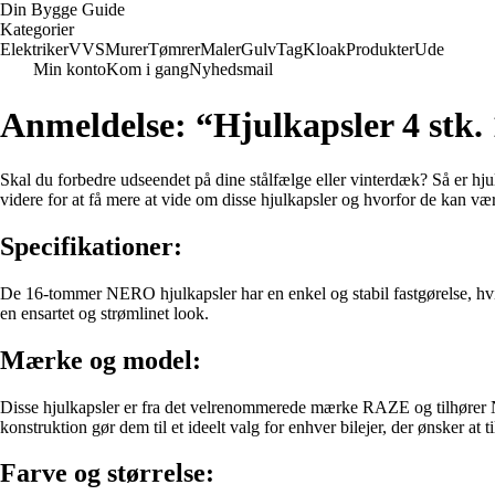
Din Bygge Guide
Kategorier
Elektriker
VVS
Murer
Tømrer
Maler
Gulv
Tag
Kloak
Produkter
Ude
Min konto
Kom i gang
Nyhedsmail
Anmeldelse: “Hjulkapsler 4 stk
Skal du forbedre udseendet på dine stålfælge eller vinterdæk? Så er hju
videre for at få mere at vide om disse hjulkapsler og hvorfor de kan vær
Specifikationer:
De 16-tommer NERO hjulkapsler har en enkel og stabil fastgørelse, hvilke
en ensartet og strømlinet look.
Mærke og model:
Disse hjulkapsler er fra det velrenommerede mærke RAZE og tilhører NER
konstruktion gør dem til et ideelt valg for enhver bilejer, der ønsker at til
Farve og størrelse: