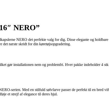
. 16″ NERO”
lkapslerne NERO det perfekte valg for dig. Disse elegante og holdbare h
e det næste skridt for din køretøjsopgradering.
t gør installationen nem og problemfri. Hver pakke indeholder 4 stk hjul
O-serien. Med en stilfuld sølvfarve passer de perfekt til en bred vifte
føje et strejf af elegance til deres hjul.