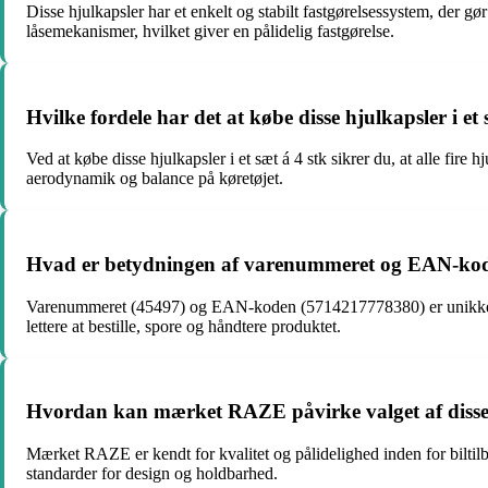
Disse hjulkapsler har et enkelt og stabilt fastgørelsessystem, der g
låsemekanismer, hvilket giver en pålidelig fastgørelse.
Hvilke fordele har det at købe disse hjulkapsler i et 
Ved at købe disse hjulkapsler i et sæt á 4 stk sikrer du, at alle fire
aerodynamik og balance på køretøjet.
Hvad er betydningen af varenummeret og EAN-kode
Varenummeret (45497) og EAN-koden (5714217778380) er unikke ident
lettere at bestille, spore og håndtere produktet.
Hvordan kan mærket RAZE påvirke valget af disse
Mærket RAZE er kendt for kvalitet og pålidelighed inden for biltilb
standarder for design og holdbarhed.