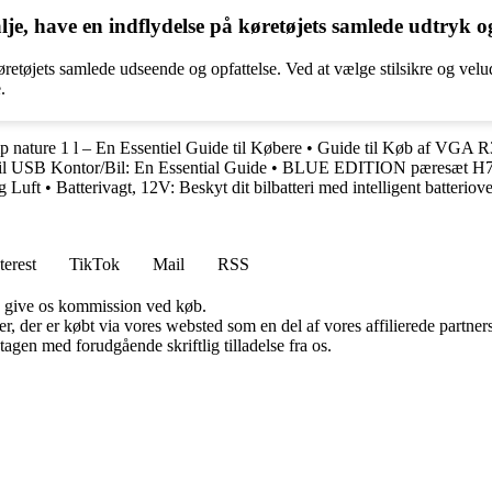
je, have en indflydelse på køretøjets samlede udtryk o
køretøjets samlede udseende og opfattelse. Ved at vælge stilsikre og ve
.
nature 1 l – En Essentiel Guide til Købere
•
Guide til Køb af VGA R
il USB Kontor/Bil: En Essential Guide
•
BLUE EDITION pæresæt H
g Luft
•
Batterivagt, 12V: Beskyt dit bilbatteri med intelligent batterio
terest
TikTok
Mail
RSS
n give os kommission ved køb.
ter, der er købt via vores websted som en del af vores affilierede partn
tagen med forudgående skriftlig tilladelse fra os.