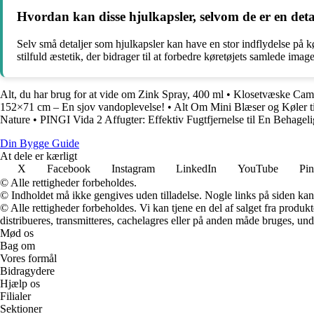
Hvordan kan disse hjulkapsler, selvom de er en detal
Selv små detaljer som hjulkapsler kan have en stor indflydelse på 
stilfuld æstetik, der bidrager til at forbedre køretøjets samlede image
Alt, du har brug for at vide om Zink Spray, 400 ml
•
Klosetvæske Camp 
152×71 cm – En sjov vandoplevelse!
•
Alt Om Mini Blæser og Køler t
Nature
•
PINGI Vida 2 Affugter: Effektiv Fugtfjernelse til En Behageli
Din Bygge Guide
At dele er kærligt
X
Facebook
Instagram
LinkedIn
YouTube
Pin
© Alle rettigheder forbeholdes.
© Indholdet må ikke gengives uden tilladelse. Nogle links på siden ka
© Alle rettigheder forbeholdes. Vi kan tjene en del af salget fra produk
distribueres, transmitteres, cachelagres eller på anden måde bruges, und
Mød os
Bag om
Vores formål
Bidragydere
Hjælp os
Filialer
Sektioner