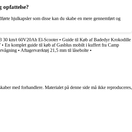
g opfattelse?
ludførte hjulkapsler som disse kan du skabe en mere gennemført og
3 30 km/t 60V20Ah El-Scooter
•
Guide til Køb af Badedyr Krokodille
7
•
En komplet guide til køb af Gasblus mobilt i kuffert fra Camp
vervågning
•
Aftagerværktøj 21,5 mm til låsebolte
•
erskaber med forhandlere. Materialet på denne side må ikke reproduceres,