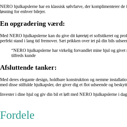
NERO hjulkapslerne har en klassisk sølvfarve, der komplimenterer de flest
løsning for enhver bilejer.
En opgradering værd:
Med NERO hjulkapslerne kan du give dit køretøj et sofistikeret og prof
perfekt stand i lang tid fremover. Sæt prikken over iet på din bils udsee
“NERO hjulkapslerne har virkelig forvandlet mine hjul og givet m
tilfreds kunde
Afsluttende tanker:
Med deres elegante design, holdbare konstruktion og nemme installation e
med disse stilfulde hjulkapsler, der giver dig et flot udseende og beskytte
Invester i dine hjul og giv din bil et løft med NERO hjulkapslerne i dag
Fordele