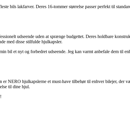
e bils lakfarver. Deres 16-tommer størrelse passer perfekt til standardst
essionelt udseende uden at sprænge budgettet. Deres holdbare konstrukt
nde med disse stilfulde hjulkapsler.
in bil et nyt og forbedret udseende. Jeg kan varmt anbefale dem til en
r NERO hjulkapslerne et must-have tilbehør til enhver bilejer, der værds
lse til dine hjul.
!