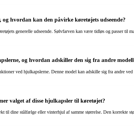
ler, og hvordan kan den påvirke køretøjets udseende?
øretøjets generelle udseende. Sølvfarven kan være tidløs og passer til ma
slerne, og hvordan adskiller den sig fra andre modell
ioner ved hjulkapslerne. Denne model kan adskille sig fra andre ved sit
r valget af disse hjulkapsler til køretøjet?
kt til dine stålfælge eller vinterhjul af samme størrelse. Den korrekte s