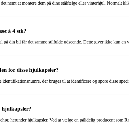
ør det nemt at montere dem på dine stålfælge eller vinterhjul. Normalt k
sæt á 4 stk?
 hjul på din bil får det samme stilfulde udseende. Dette giver ikke kun en
n for disse hjulkapsler?
ifikationsnumre, der bruges til at identificere og spore disse speci
 hjulkapsler?
ehør, herunder hjulkapsler. Ved at vælge en pålidelig producent som RAZ