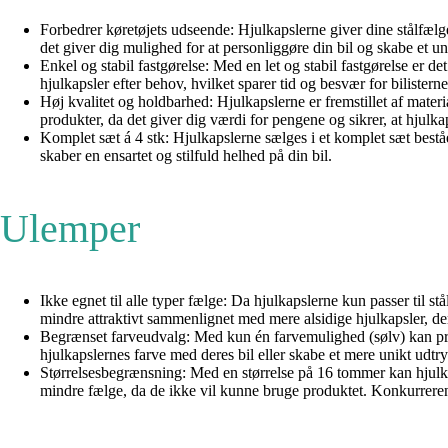
Forbedrer køretøjets udseende: Hjulkapslerne giver dine stålfælge e
det giver dig mulighed for at personliggøre din bil og skabe et un
Enkel og stabil fastgørelse: Med en let og stabil fastgørelse er d
hjulkapsler efter behov, hvilket sparer tid og besvær for bilisterne
Høj kvalitet og holdbarhed: Hjulkapslerne er fremstillet af materi
produkter, da det giver dig værdi for pengene og sikrer, at hjulka
Komplet sæt á 4 stk: Hjulkapslerne sælges i et komplet sæt beståen
skaber en ensartet og stilfuld helhed på din bil.
Ulemper
Ikke egnet til alle typer fælge: Da hjulkapslerne kun passer til 
mindre attraktivt sammenlignet med mere alsidige hjulkapsler, der 
Begrænset farveudvalg: Med kun én farvemulighed (sølv) kan prod
hjulkapslernes farve med deres bil eller skabe et mere unikt udt
Størrelsesbegrænsning: Med en størrelse på 16 tommer kan hjulkap
mindre fælge, da de ikke vil kunne bruge produktet. Konkurrerende