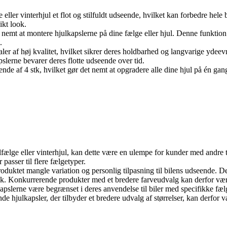
ller vinterhjul et flot og stilfuldt udseende, hvilket kan forbedre hele b
ikt look.
et nemt at montere hjulkapslerne på dine fælge eller hjul. Denne funktion 
.
aler af høj kvalitet, hvilket sikrer deres holdbarhed og langvarige ydee
pslerne bevarer deres flotte udseende over tid.
de af 4 stk, hvilket gør det nemt at opgradere alle dine hjul på én gang. 
stålfælge eller vinterhjul, kan dette være en ulempe for kunder med and
passer til flere fælgetyper.
uktet mangle variation og personlig tilpasning til bilens udseende. D
ryk. Konkurrerende produkter med et bredere farveudvalg kan derfor være
slerne være begrænset i deres anvendelse til biler med specifikke fælg
 hjulkapsler, der tilbyder et bredere udvalg af størrelser, kan derfor 