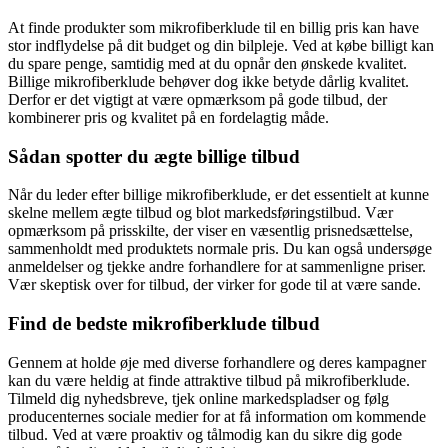
At finde produkter som mikrofiberklude til en billig pris kan have
stor indflydelse på dit budget og din bilpleje. Ved at købe billigt kan
du spare penge, samtidig med at du opnår den ønskede kvalitet.
Billige mikrofiberklude behøver dog ikke betyde dårlig kvalitet.
Derfor er det vigtigt at være opmærksom på gode tilbud, der
kombinerer pris og kvalitet på en fordelagtig måde.
Sådan spotter du ægte billige tilbud
Når du leder efter billige mikrofiberklude, er det essentielt at kunne
skelne mellem ægte tilbud og blot markedsføringstilbud. Vær
opmærksom på prisskilte, der viser en væsentlig prisnedsættelse,
sammenholdt med produktets normale pris. Du kan også undersøge
anmeldelser og tjekke andre forhandlere for at sammenligne priser.
Vær skeptisk over for tilbud, der virker for gode til at være sande.
Find de bedste mikrofiberklude tilbud
Gennem at holde øje med diverse forhandlere og deres kampagner
kan du være heldig at finde attraktive tilbud på mikrofiberklude.
Tilmeld dig nyhedsbreve, tjek online markedspladser og følg
producenternes sociale medier for at få information om kommende
tilbud. Ved at være proaktiv og tålmodig kan du sikre dig gode