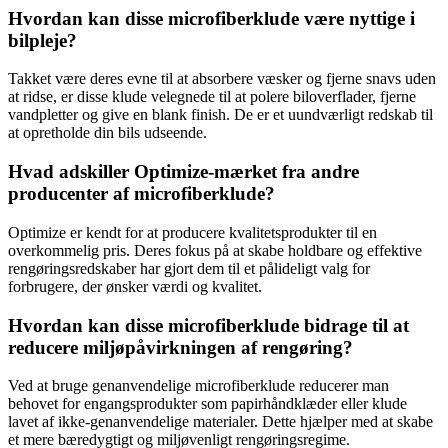
Hvordan kan disse microfiberklude være nyttige i
bilpleje?
Takket være deres evne til at absorbere væsker og fjerne snavs uden
at ridse, er disse klude velegnede til at polere biloverflader, fjerne
vandpletter og give en blank finish. De er et uundværligt redskab til
at opretholde din bils udseende.
Hvad adskiller Optimize-mærket fra andre
producenter af microfiberklude?
Optimize er kendt for at producere kvalitetsprodukter til en
overkommelig pris. Deres fokus på at skabe holdbare og effektive
rengøringsredskaber har gjort dem til et pålideligt valg for
forbrugere, der ønsker værdi og kvalitet.
Hvordan kan disse microfiberklude bidrage til at
reducere miljøpåvirkningen af rengøring?
Ved at bruge genanvendelige microfiberklude reducerer man
behovet for engangsprodukter som papirhåndklæder eller klude
lavet af ikke-genanvendelige materialer. Dette hjælper med at skabe
et mere bæredygtigt og miljøvenligt rengøringsregime.