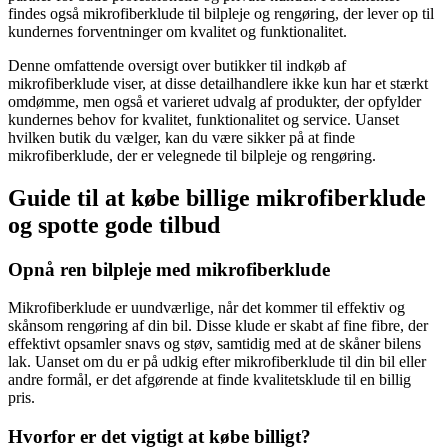
findes også mikrofiberklude til bilpleje og rengøring, der lever op til
kundernes forventninger om kvalitet og funktionalitet.
Denne omfattende oversigt over butikker til indkøb af
mikrofiberklude viser, at disse detailhandlere ikke kun har et stærkt
omdømme, men også et varieret udvalg af produkter, der opfylder
kundernes behov for kvalitet, funktionalitet og service. Uanset
hvilken butik du vælger, kan du være sikker på at finde
mikrofiberklude, der er velegnede til bilpleje og rengøring.
Guide til at købe billige mikrofiberklude
og spotte gode tilbud
Opnå ren bilpleje med mikrofiberklude
Mikrofiberklude er uundværlige, når det kommer til effektiv og
skånsom rengøring af din bil. Disse klude er skabt af fine fibre, der
effektivt opsamler snavs og støv, samtidig med at de skåner bilens
lak. Uanset om du er på udkig efter mikrofiberklude til din bil eller
andre formål, er det afgørende at finde kvalitetsklude til en billig
pris.
Hvorfor er det vigtigt at købe billigt?