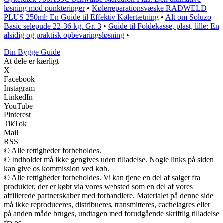
løsning mod punkteringer
•
Kølerreparationsvæske RADWELD
PLUS 250ml: En Guide til Effektiv Kølertætning
•
Alt om Soluzo
Basic selepude 22-36 kg. Gr. 3
•
Guide til Foldekasse, plast, lille: En
alsidig og praktisk opbevaringsløsning
•
Din Bygge Guide
At dele er kærligt
X
Facebook
Instagram
LinkedIn
YouTube
Pinterest
TikTok
Mail
RSS
© Alle rettigheder forbeholdes.
© Indholdet må ikke gengives uden tilladelse. Nogle links på siden
kan give os kommission ved køb.
© Alle rettigheder forbeholdes. Vi kan tjene en del af salget fra
produkter, der er købt via vores websted som en del af vores
affilierede partnerskaber med forhandlere. Materialet på denne side
må ikke reproduceres, distribueres, transmitteres, cachelagres eller
på anden måde bruges, undtagen med forudgående skriftlig tilladelse
fra os.