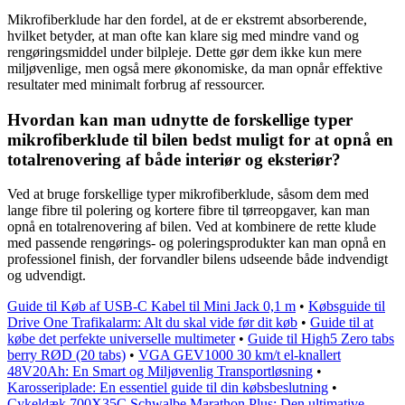
Mikrofiberklude har den fordel, at de er ekstremt absorberende,
hvilket betyder, at man ofte kan klare sig med mindre vand og
rengøringsmiddel under bilpleje. Dette gør dem ikke kun mere
miljøvenlige, men også mere økonomiske, da man opnår effektive
resultater med minimalt forbrug af ressourcer.
Hvordan kan man udnytte de forskellige typer
mikrofiberklude til bilen bedst muligt for at opnå en
totalrenovering af både interiør og eksteriør?
Ved at bruge forskellige typer mikrofiberklude, såsom dem med
lange fibre til polering og kortere fibre til tørreopgaver, kan man
opnå en totalrenovering af bilen. Ved at kombinere de rette klude
med passende rengørings- og poleringsprodukter kan man opnå en
professionel finish, der forvandler bilens udseende både indvendigt
og udvendigt.
Guide til Køb af USB-C Kabel til Mini Jack 0,1 m
•
Købsguide til
Drive One Trafikalarm: Alt du skal vide før dit køb
•
Guide til at
købe det perfekte universelle multimeter
•
Guide til High5 Zero tabs
berry RØD (20 tabs)
•
VGA GEV1000 30 km/t el-knallert
48V20Ah: En Smart og Miljøvenlig Transportløsning
•
Karosseriplade: En essentiel guide til din købsbeslutning
•
Cykeldæk 700X35C Schwalbe Marathon Plus: Den ultimative