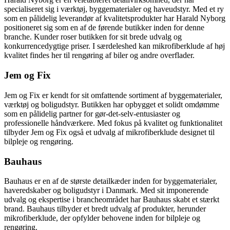
specialiseret sig i værktøj, byggematerialer og haveudstyr. Med et ry
som en pålidelig leverandør af kvalitetsprodukter har Harald Nyborg
positioneret sig som en af de førende butikker inden for denne
branche. Kunder roser butikken for sit brede udvalg og
konkurrencedygtige priser. I særdeleshed kan mikrofiberklude af høj
kvalitet findes her til rengøring af biler og andre overflader.
Jem og Fix
Jem og Fix er kendt for sit omfattende sortiment af byggematerialer,
værktøj og boligudstyr. Butikken har opbygget et solidt omdømme
som en pålidelig partner for gør-det-selv-entusiaster og
professionelle håndværkere. Med fokus på kvalitet og funktionalitet
tilbyder Jem og Fix også et udvalg af mikrofiberklude designet til
bilpleje og rengøring.
Bauhaus
Bauhaus er en af de største detailkæder inden for byggematerialer,
haveredskaber og boligudstyr i Danmark. Med sit imponerende
udvalg og ekspertise i brancheområdet har Bauhaus skabt et stærkt
brand. Bauhaus tilbyder et bredt udvalg af produkter, herunder
mikrofiberklude, der opfylder behovene inden for bilpleje og
rengøring.