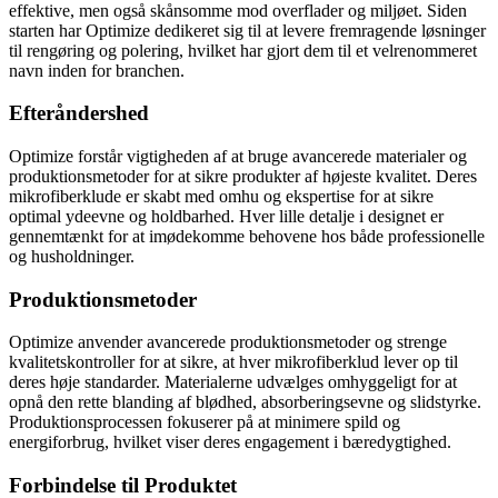
effektive, men også skånsomme mod overflader og miljøet. Siden
starten har Optimize dedikeret sig til at levere fremragende løsninger
til rengøring og polering, hvilket har gjort dem til et velrenommeret
navn inden for branchen.
Efteråndershed
Optimize forstår vigtigheden af at bruge avancerede materialer og
produktionsmetoder for at sikre produkter af højeste kvalitet. Deres
mikrofiberklude er skabt med omhu og ekspertise for at sikre
optimal ydeevne og holdbarhed. Hver lille detalje i designet er
gennemtænkt for at imødekomme behovene hos både professionelle
og husholdninger.
Produktionsmetoder
Optimize anvender avancerede produktionsmetoder og strenge
kvalitetskontroller for at sikre, at hver mikrofiberklud lever op til
deres høje standarder. Materialerne udvælges omhyggeligt for at
opnå den rette blanding af blødhed, absorberingsevne og slidstyrke.
Produktionsprocessen fokuserer på at minimere spild og
energiforbrug, hvilket viser deres engagement i bæredygtighed.
Forbindelse til Produktet