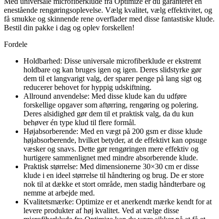
Med universale microfiberklude fra Optimize er du garanteret en
enestående rengøringsoplevelse. Vælg kvalitet, vælg effektivitet, og
få smukke og skinnende rene overflader med disse fantastiske klude.
Bestil din pakke i dag og oplev forskellen!
Fordele
Holdbarhed: Disse universale microfiberklude er ekstremt
holdbare og kan bruges igen og igen. Deres slidstyrke gør
dem til et langvarigt valg, der sparer penge på lang sigt og
reducerer behovet for hyppig udskiftning.
Allround anvendelse: Med disse klude kan du udføre
forskellige opgaver som aftørring, rengøring og polering.
Deres alsidighed gør dem til et praktisk valg, da du kun
behøver én type klud til flere formål.
Højabsorberende: Med en vægt på 200 gsm er disse klude
højabsorberende, hvilket betyder, at de effektivt kan opsuge
væsker og snavs. Dette gør rengøringen mere effektiv og
hurtigere sammenlignet med mindre absorberende klude.
Praktisk størrelse: Med dimensionerne 30×30 cm er disse
klude i en ideel størrelse til håndtering og brug. De er store
nok til at dække et stort område, men stadig håndterbare og
nemme at arbejde med.
Kvalitetsmærke: Optimize er et anerkendt mærke kendt for at
levere produkter af høj kvalitet. Ved at vælge disse