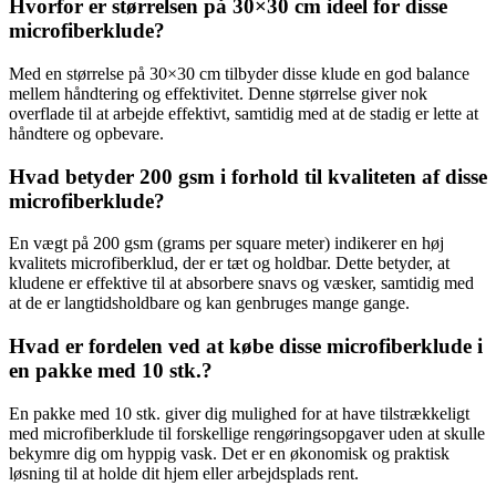
Hvorfor er størrelsen på 30×30 cm ideel for disse
microfiberklude?
Med en størrelse på 30×30 cm tilbyder disse klude en god balance
mellem håndtering og effektivitet. Denne størrelse giver nok
overflade til at arbejde effektivt, samtidig med at de stadig er lette at
håndtere og opbevare.
Hvad betyder 200 gsm i forhold til kvaliteten af disse
microfiberklude?
En vægt på 200 gsm (grams per square meter) indikerer en høj
kvalitets microfiberklud, der er tæt og holdbar. Dette betyder, at
kludene er effektive til at absorbere snavs og væsker, samtidig med
at de er langtidsholdbare og kan genbruges mange gange.
Hvad er fordelen ved at købe disse microfiberklude i
en pakke med 10 stk.?
En pakke med 10 stk. giver dig mulighed for at have tilstrækkeligt
med microfiberklude til forskellige rengøringsopgaver uden at skulle
bekymre dig om hyppig vask. Det er en økonomisk og praktisk
løsning til at holde dit hjem eller arbejdsplads rent.