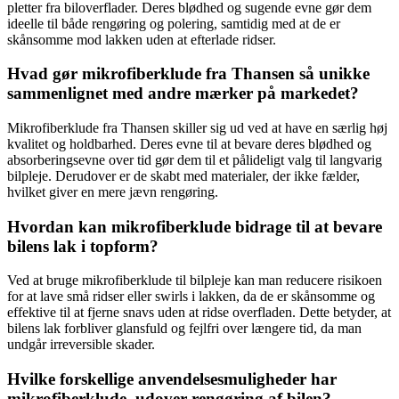
pletter fra biloverflader. Deres blødhed og sugende evne gør dem
ideelle til både rengøring og polering, samtidig med at de er
skånsomme mod lakken uden at efterlade ridser.
Hvad gør mikrofiberklude fra Thansen så unikke
sammenlignet med andre mærker på markedet?
Mikrofiberklude fra Thansen skiller sig ud ved at have en særlig høj
kvalitet og holdbarhed. Deres evne til at bevare deres blødhed og
absorberingsevne over tid gør dem til et pålideligt valg til langvarig
bilpleje. Derudover er de skabt med materialer, der ikke fælder,
hvilket giver en mere jævn rengøring.
Hvordan kan mikrofiberklude bidrage til at bevare
bilens lak i topform?
Ved at bruge mikrofiberklude til bilpleje kan man reducere risikoen
for at lave små ridser eller swirls i lakken, da de er skånsomme og
effektive til at fjerne snavs uden at ridse overfladen. Dette betyder, at
bilens lak forbliver glansfuld og fejlfri over længere tid, da man
undgår irreversible skader.
Hvilke forskellige anvendelsesmuligheder har
mikrofiberklude, udover rengøring af bilen?