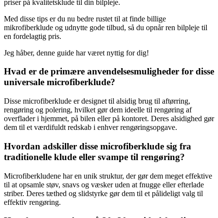
priser på kvalitetsklude til din bilpleje.
Med disse tips er du nu bedre rustet til at finde billige
mikrofiberklude og udnytte gode tilbud, så du opnår ren bilpleje til
en fordelagtig pris.
Jeg håber, denne guide har været nyttig for dig!
Hvad er de primære anvendelsesmuligheder for disse
universale microfiberklude?
Disse microfiberklude er designet til alsidig brug til aftørring,
rengøring og polering, hvilket gør dem ideelle til rengøring af
overflader i hjemmet, på bilen eller på kontoret. Deres alsidighed gør
dem til et værdifuldt redskab i enhver rengøringsopgave.
Hvordan adskiller disse microfiberklude sig fra
traditionelle klude eller svampe til rengøring?
Microfiberkludene har en unik struktur, der gør dem meget effektive
til at opsamle støv, snavs og væsker uden at fnugge eller efterlade
striber. Deres tæthed og slidstyrke gør dem til et pålideligt valg til
effektiv rengøring.