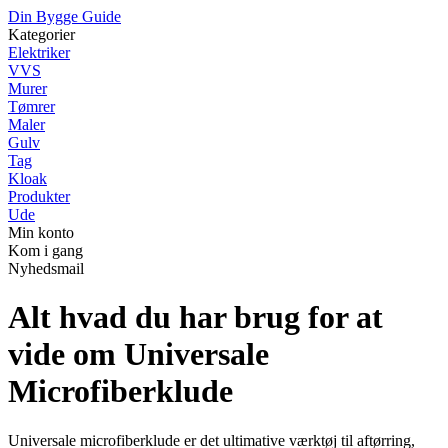
Din Bygge Guide
Kategorier
Elektriker
VVS
Murer
Tømrer
Maler
Gulv
Tag
Kloak
Produkter
Ude
Min konto
Kom i gang
Nyhedsmail
Alt hvad du har brug for at
vide om Universale
Microfiberklude
Universale microfiberklude er det ultimative værktøj til aftørring,