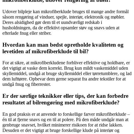
Udover bilpleje kan mikrofiberklude bruges til mange andre formål
såsom rengøring af vinduer, spejle, interiør, elektronik og møbler.
Deres alsidighed gør dem til et uundværligt redskab i
husholdningen, da de effektivt opsamler støv og snavs uden at
efterlade fnug eller striber.
Hvordan kan man bedst opretholde kvaliteten og
levetiden af mikrofiberklude til bil?
For at sikre, at mikrofiberkludene forbliver effektive og holdbare, er
det vigtigt at vaske dem korrekt. Brug kun mildt vaskemiddel uden
skyllemiddel, undgå at bruge skyllemiddel eller tørretumblere, og lad
dem lufttørre. Opbevar dem gerne separat fra andre tekstiler for at
undgå fnug og fiberrester.
Er der særlige teknikker eller tips, der kan forbedre
resultatet af bilrengøring med mikrofiberklude?
En god praksis er at anvende to forskellige farver mikrofiberklude –
én til at fjerne snavs og en til at polere. På den måde undgår man at
genbruge snavset, hvilket minimerer risikoen for at ridse lakken.
Desuden er det vigtigt at bruge forskellige klude på interiør og