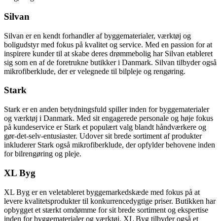
Silvan
Silvan er en kendt forhandler af byggematerialer, værktøj og
boligudstyr med fokus på kvalitet og service. Med en passion for at
inspirere kunder til at skabe deres drømmebolig har Silvan etableret
sig som en af de foretrukne butikker i Danmark. Silvan tilbyder også
mikrofiberklude, der er velegnede til bilpleje og rengøring.
Stark
Stark er en anden betydningsfuld spiller inden for byggematerialer
og værktøj i Danmark. Med sit engagerede personale og høje fokus
på kundeservice er Stark et populært valg blandt håndværkere og
gør-det-selv-entusiaster. Udover sit brede sortiment af produkter
inkluderer Stark også mikrofiberklude, der opfylder behovene inden
for bilrengøring og pleje.
XL Byg
XL Byg er en veletableret byggemarkedskæde med fokus på at
levere kvalitetsprodukter til konkurrencedygtige priser. Butikken har
opbygget et stærkt omdømme for sit brede sortiment og ekspertise
inden for byggematerialer og værktøj. XL Byg tilbyder også et