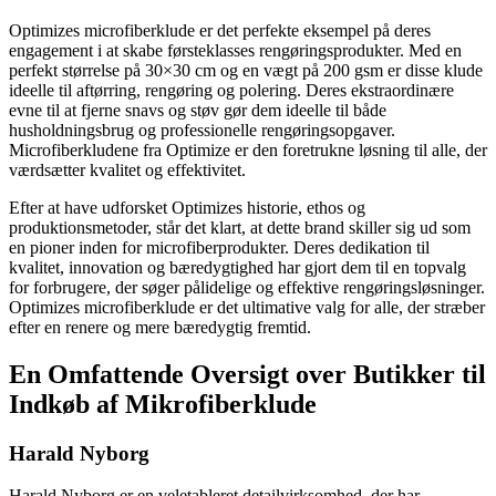
Optimizes microfiberklude er det perfekte eksempel på deres
engagement i at skabe førsteklasses rengøringsprodukter. Med en
perfekt størrelse på 30×30 cm og en vægt på 200 gsm er disse klude
ideelle til aftørring, rengøring og polering. Deres ekstraordinære
evne til at fjerne snavs og støv gør dem ideelle til både
husholdningsbrug og professionelle rengøringsopgaver.
Microfiberkludene fra Optimize er den foretrukne løsning til alle, der
værdsætter kvalitet og effektivitet.
Efter at have udforsket Optimizes historie, ethos og
produktionsmetoder, står det klart, at dette brand skiller sig ud som
en pioner inden for microfiberprodukter. Deres dedikation til
kvalitet, innovation og bæredygtighed har gjort dem til en topvalg
for forbrugere, der søger pålidelige og effektive rengøringsløsninger.
Optimizes microfiberklude er det ultimative valg for alle, der stræber
efter en renere og mere bæredygtig fremtid.
En Omfattende Oversigt over Butikker til
Indkøb af Mikrofiberklude
Harald Nyborg
Harald Nyborg er en veletableret detailvirksomhed, der har