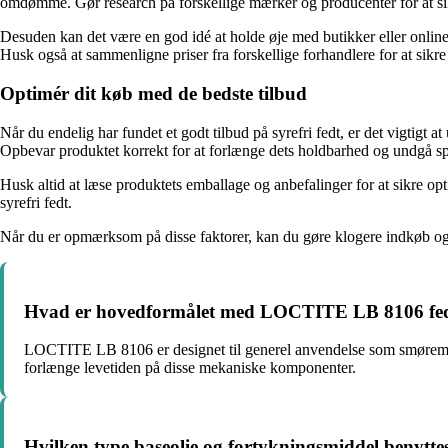
omdømme. Gør research på forskellige mærker og producenter for at sikre
Desuden kan det være en god idé at holde øje med butikker eller onlinef
Husk også at sammenligne priser fra forskellige forhandlere for at sikre
Optimér dit køb med de bedste tilbud
Når du endelig har fundet et godt tilbud på syrefri fedt, er det vigtigt a
Opbevar produktet korrekt for at forlænge dets holdbarhed og undgå sp
Husk altid at læse produktets emballage og anbefalinger for at sikre o
syrefri fedt.
Når du er opmærksom på disse faktorer, kan du gøre klogere indkøb og n
Hvad er hovedformålet med LOCTITE LB 8106 fe
LOCTITE LB 8106 er designet til generel anvendelse som smøremiddel 
forlænge levetiden på disse mekaniske komponenter.
Hvilken type baseolie og fortykningsmiddel benyttes 