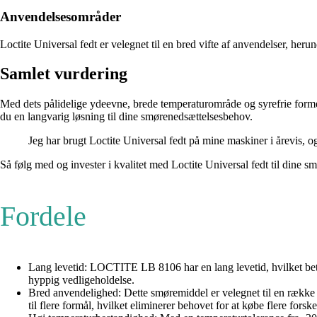
Anvendelsesområder
Loctite Universal fedt er velegnet til en bred vifte af anvendelser, her
Samlet vurdering
Med dets pålidelige ydeevne, brede temperaturområde og syrefrie formel e
du en langvarig løsning til dine smørenedsættelsesbehov.
Jeg har brugt Loctite Universal fedt på mine maskiner i årevis, og
Så følg med og invester i kvalitet med Loctite Universal fedt til dine 
Fordele
Lang levetid: LOCTITE LB 8106 har en lang levetid, hvilket betyd
hyppig vedligeholdelse.
Bred anvendelighed: Dette smøremiddel er velegnet til en række for
til flere formål, hvilket eliminerer behovet for at købe flere forsk