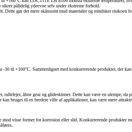
til +160°C kan LOCTITE LB 8106 modstå ekstreme temperaturer, hvilket 
r sikrer pålidelig ydeevne selv under ekstreme forhold.
efrit. Dette gør det mere skånsomt mod materialer og mindsker risikoen f
ra -30 til +160°C. Sammenlignet med konkurrerende produkter, der kan m
rullelejer, åbne gear og glideskinner. Dette kan være en ulempe, da pr
kan bruges til en bredere vifte af applikationer, kan være mere attrakti
skytte mod visse former for korrosion eller slid. Konkurrerende produkt
åføres.