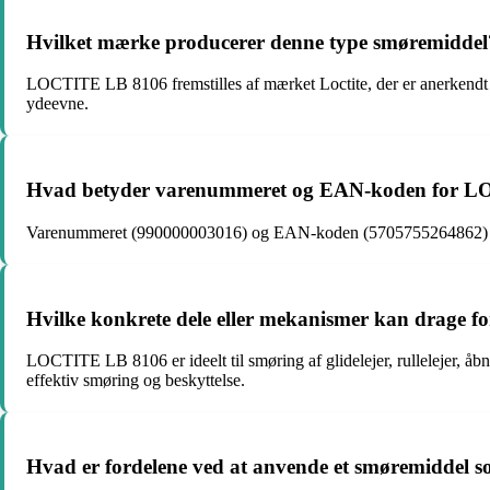
Hvilket mærke producerer denne type smøremiddel
LOCTITE LB 8106 fremstilles af mærket Loctite, der er anerkendt for 
ydeevne.
Hvad betyder varenummeret og EAN-koden for 
Varenummeret (990000003016) og EAN-koden (5705755264862) identi
Hvilke konkrete dele eller mekanismer kan drage for
LOCTITE LB 8106 er ideelt til smøring af glidelejer, rullelejer, åb
effektiv smøring og beskyttelse.
Hvad er fordelene ved at anvende et smøremiddel s