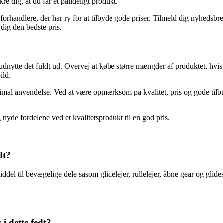
 dig, at du får et pålideligt produkt.
orhandlere, der har ry for at tilbyde gode priser. Tilmeld dig nyhedsbre
 dig den bedste pris.
t udnytte det fuldt ud. Overvej at købe større mængder af produktet, hvis d
ild.
ptimal anvendelse. Ved at være opmærksom på kvalitet, pris og gode tilb
yde fordelene ved et kvalitetsprodukt til en god pris.
dt?
til bevægelige dele såsom glidelejer, rullelejer, åbne gear og glideski
i dette fedt?