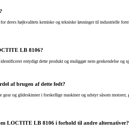
?
deres højkvalitets kemiske og tekniske løsninger til industrielle formål
LOCTITE LB 8106?
ficerer entydigt dette produkt og muliggør nem genkendelse og spori
del af brugen af dette fedt?
ne gear og glideskinner i forskellige maskiner og udstyr såsom motorer
om LOCTITE LB 8106 i forhold til andre alternativer?