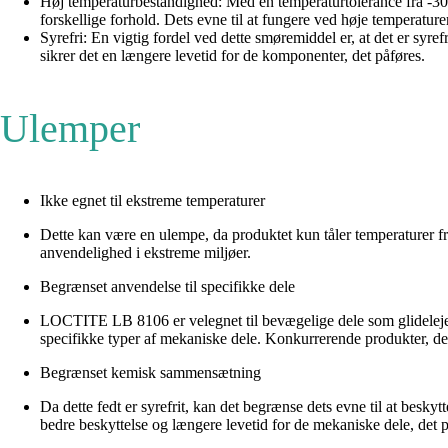
Høj temperaturbestandighed: Med en temperaturtolerance fra -30 
forskellige forhold. Dets evne til at fungere ved høje temperature
Syrefri: En vigtig fordel ved dette smøremiddel er, at det er syr
sikrer det en længere levetid for de komponenter, det påføres.
Ulemper
Ikke egnet til ekstreme temperaturer
Dette kan være en ulempe, da produktet kun tåler temperaturer f
anvendelighed i ekstreme miljøer.
Begrænset anvendelse til specifikke dele
LOCTITE LB 8106 er velegnet til bevægelige dele som glidelejer, 
specifikke typer af mekaniske dele. Konkurrerende produkter, der 
Begrænset kemisk sammensætning
Da dette fedt er syrefrit, kan det begrænse dets evne til at be
bedre beskyttelse og længere levetid for de mekaniske dele, det p