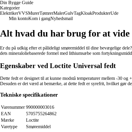
Din Bygge Guide
Kategorier
Elektriker
VVS
Murer
Tømrer
Maler
Gulv
Tag
Kloak
Produkter
Ude
Min konto
Kom i gang
Nyhedsmail
Alt hvad du har brug for at vide
Er du på udkig efter et pålideligt smøremiddel til dine bevægelige dele? S
dets mineraloliebaserede formel med lithiumsæbe som fortykningsmiddel
Egenskaber ved Loctite Universal fedt
Dette fedt er designet til at kunne modstå temperaturer mellem -30 og 
Desuden er det værd at bemærke, at dette fedt er syrefrit, hvilket gør de
Tekniske specifikationer
Varenummer
990000003016
EAN
5705755264862
Mærke
Loctite
Varetype
Smøremiddel