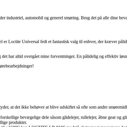
under industriel, automobil og generel smøring. Brug det på alle dine be
r Loctite Universal fedt et fantastisk valg til enhver, der kræver pålid
 det har altid overgået mine forventninger. En pålidelig og effektiv løs
smørebearbejdninger!
er, at det ikke behøver at blive udskiftet så ofte som andre smøremidle
skellige bevægelige dele såsom glidelejer, rullelejer, åbne gear og glid
ellige produkter.