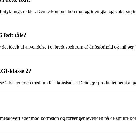
tykningsmiddel. Denne kombination muliggør en glat og stabil smøring,
fedt tåle?
ør det ideelt til anvendelse i et bredt spektrum af driftsforhold og miljø
GI-klasse 2?
se 2 betegner en medium fast konsistens. Dette gør produktet nemt at på
etaloverflader mod korrosion og forlænger levetiden på de smurte kom