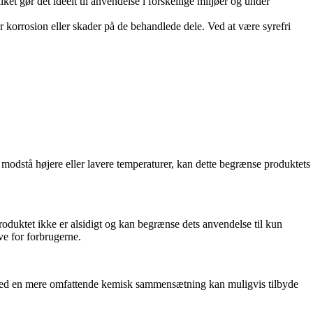
gør det ideelt til anvendelse i forskellige miljøer og under
or korrosion eller skader på de behandlede dele. Ved at være syrefri
odstå højere eller lavere temperaturer, kan dette begrænse produktets
oduktet ikke er alsidigt og kan begrænse dets anvendelse til kun
ve for forbrugerne.
er med en mere omfattende kemisk sammensætning kan muligvis tilbyde