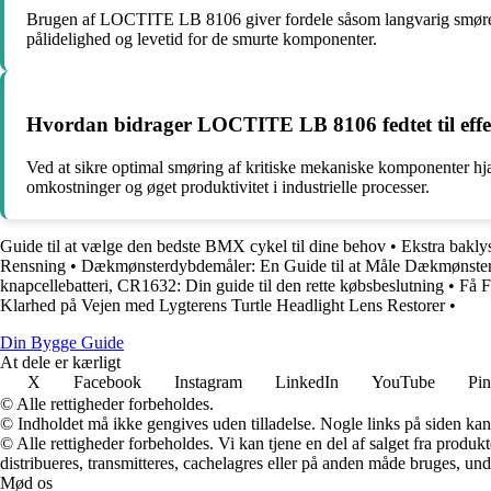
Brugen af LOCTITE LB 8106 giver fordele såsom langvarig smørevne,
pålidelighed og levetid for de smurte komponenter.
Hvordan bidrager LOCTITE LB 8106 fedtet til effek
Ved at sikre optimal smøring af kritiske mekaniske komponenter hjælp
omkostninger og øget produktivitet i industrielle processer.
Guide til at vælge den bedste BMX cykel til dine behov
•
Ekstra bakly
Rensning
•
Dækmønsterdybdemåler: En Guide til at Måle Dækmønste
knapcellebatteri, CR1632: Din guide til den rette købsbeslutning
•
Få F
Klarhed på Vejen med Lygterens Turtle Headlight Lens Restorer
•
Din Bygge Guide
At dele er kærligt
X
Facebook
Instagram
LinkedIn
YouTube
Pin
© Alle rettigheder forbeholdes.
© Indholdet må ikke gengives uden tilladelse. Nogle links på siden ka
© Alle rettigheder forbeholdes. Vi kan tjene en del af salget fra produk
distribueres, transmitteres, cachelagres eller på anden måde bruges, und
Mød os