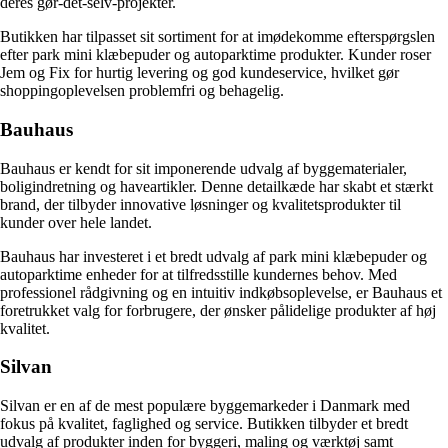
deres gør-det-selv-projekter.
Butikken har tilpasset sit sortiment for at imødekomme efterspørgslen
efter park mini klæbepuder og autoparktime produkter. Kunder roser
Jem og Fix for hurtig levering og god kundeservice, hvilket gør
shoppingoplevelsen problemfri og behagelig.
Bauhaus
Bauhaus er kendt for sit imponerende udvalg af byggematerialer,
boligindretning og haveartikler. Denne detailkæde har skabt et stærkt
brand, der tilbyder innovative løsninger og kvalitetsprodukter til
kunder over hele landet.
Bauhaus har investeret i et bredt udvalg af park mini klæbepuder og
autoparktime enheder for at tilfredsstille kundernes behov. Med
professionel rådgivning og en intuitiv indkøbsoplevelse, er Bauhaus et
foretrukket valg for forbrugere, der ønsker pålidelige produkter af høj
kvalitet.
Silvan
Silvan er en af de mest populære byggemarkeder i Danmark med
fokus på kvalitet, faglighed og service. Butikken tilbyder et bredt
udvalg af produkter inden for byggeri, maling og værktøj samt