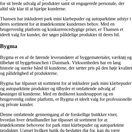
for sit brede udvalg af produkter samt sit engagerede personale, der
altid står klar til at hjælpe kunderne.
Thansen har inkluderet park mini klæbepuder og autoparktime udstyr i
deres sortiment for at imødekomme kundernes behov. Med en
brugervenlig platform og konkurrencedygtige priser, er Thansen et
ideelt valg for kunder, der søger pålidelige produkter til deres bil.
Bygma
Bygma er en af de førende leverandører af byggematerialer, værktøj og
tilbehør til byggebranchen i Danmark. Virksomheden har en lang
historie og stærke bånd til kunderne, der sætter pris på den høje kvalitet
og pålidelighed af produkterne.
Bygma har tilpasset sit sortiment for at inkludere park mini klæbepuder
og autoparktime produkter og tilbyder et omfattende udvalg af
løsninger til kunderne. Med en dedikeret kundesupport og en
brugervenlig online platform, er Bygma et ideelt valg for professionelle
og private kunder.
Denne omfattende gennemgang af de forskellige butikker viser,
hvordan hver detailhandler har tilpasset sit sortiment for at
imødekomme behovene for park mini klæbepuder og autoparktime
produkter. Uanset hvilken butik du beslutter dig for, kan du være