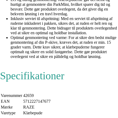
hurtigt at genmontere din ParkMini, hvilket sparer dig tid og
besvær. Dette gør produktet overlegent, da det giver dig en
bekvem løsning i en travl hverdag.
Inklusiv serviet til afspritning: Med en serviet til afspritning af
ruderne inkluderet i pakken, sikres det, at ruden er helt ren og
klar til genmontering. Dette bidrager til produktets overlegenhed
ved at sikre en optimal og holdbar installation.
Optimal genmontering ved varme: For at sikre den bedst mulige
genmontering af din P-skive, kræves det, at ruden er min. 15
grader varm. Dette krav sikrer, at klæbepuderne fungerer
optimalt og sikrer en solid fastgørelse. Dette gør produktet
overlegent ved at sikre en pålidelig og holdbar løsning.
Specifikationer
Varenummer
42659
EAN
5712227147677
Mærke
RAZE
Varetype
Klæbepude