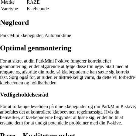
Mærke
RAZE
Varetype
Klæbepude
Nøgleord
Park Mini klæbepuder, Autoparktime
Optimal genmontering
For at sikre, at din ParkMini P-skive fungerer korrekt efter
genmontering, er det afgørende at følge disse trin nøje. Start med at
rengøre og afspritte din rude, så klæbepuderne kan sætte sig korrekt
fast. Sørg også for, at ruden er tilstrækkeligt varm, da dette vil forbedre
klæbeevnen og holdbarheden.
Vedligeholdelsesråd
For at forlænge levetiden på dine klæbepuder og din ParkMini P-skive,
anbefales det at kontrollere klæbeevnen regelmæssigt. Hvis du
bemærker, at klæbepuderne begynder at løsne sig, er det tid til at
erstatte dem for at undgå potentielle problemer med din P-skive.
Raze – Kvalitetsmærket