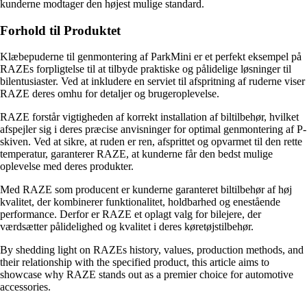
kunderne modtager den højest mulige standard.
Forhold til Produktet
Klæbepuderne til genmontering af ParkMini er et perfekt eksempel på
RAZEs forpligtelse til at tilbyde praktiske og pålidelige løsninger til
bilentusiaster. Ved at inkludere en serviet til afspritning af ruderne viser
RAZE deres omhu for detaljer og brugeroplevelse.
RAZE forstår vigtigheden af korrekt installation af biltilbehør, hvilket
afspejler sig i deres præcise anvisninger for optimal genmontering af P-
skiven. Ved at sikre, at ruden er ren, afsprittet og opvarmet til den rette
temperatur, garanterer RAZE, at kunderne får den bedst mulige
oplevelse med deres produkter.
Med RAZE som producent er kunderne garanteret biltilbehør af høj
kvalitet, der kombinerer funktionalitet, holdbarhed og enestående
performance. Derfor er RAZE et oplagt valg for bilejere, der
værdsætter pålidelighed og kvalitet i deres køretøjstilbehør.
By shedding light on RAZEs history, values, production methods, and
their relationship with the specified product, this article aims to
showcase why RAZE stands out as a premier choice for automotive
accessories.