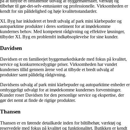
på at tilbyde et omfattende udvalg af byggematerialer, værktøj og
tilbehør til gør-det-selv-entusiaster og professionelle. Virksomheden er
kendt for sin pålidelighed og høje kvalitetsstandarder.
XL Byg har inkluderet et bredt udvalg af park mini klæbepuder og
autoparktime produkter i deres sortiment for at imødekomme
kundernes behov. Med kompetent rådgivning og effektive løsninger,
tilbyder XL Byg en problemfri indkøbsoplevelse for sine kunder.
Davidsen
Davidsen er en familieejet byggemarkedskæde med fokus på kvalitet,
service og konkurrencedygtige priser. Virksomheden har vundet
kundernes tillid gennem årene ved at tilbyde et bredt udvalg af
produkter samt pålidelig rådgivning.
Davidsens udvalg af park mini klæbepuder og autoparktime enheder er
omhyggeligt udvalgt for at imødekomme kundernes forventninger.
Kunder roser Davidsen for den personlige service og ekspertise, der
gør det nemt at finde de rigtige produkter.
Thansen
Thansen er en førende detailkæde inden for biltilbehør, værktøj og
reservedele med fokus på kvalitet og funktionalitet. Butikken er kendt