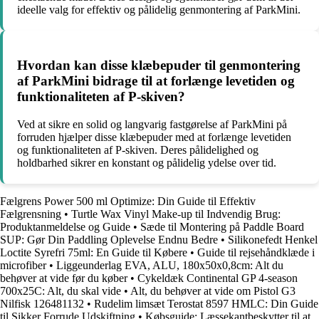
ideelle valg for effektiv og pålidelig genmontering af ParkMini.
Hvordan kan disse klæbepuder til genmontering
af ParkMini bidrage til at forlænge levetiden og
funktionaliteten af P-skiven?
Ved at sikre en solid og langvarig fastgørelse af ParkMini på
forruden hjælper disse klæbepuder med at forlænge levetiden
og funktionaliteten af P-skiven. Deres pålidelighed og
holdbarhed sikrer en konstant og pålidelig ydelse over tid.
Fælgrens Power 500 ml Optimize: Din Guide til Effektiv
Fælgrensning
•
Turtle Wax Vinyl Make-up til Indvendig Brug:
Produktanmeldelse og Guide
•
Sæde til Montering på Paddle Board
SUP: Gør Din Paddling Oplevelse Endnu Bedre
•
Silikonefedt Henkel
Loctite Syrefri 75ml: En Guide til Købere
•
Guide til rejsehåndklæde i
microfiber
•
Liggeunderlag EVA, ALU, 180x50x0,8cm: Alt du
behøver at vide før du køber
•
Cykeldæk Continental GP 4-season
700x25C: Alt, du skal vide
•
Alt, du behøver at vide om Pistol G3
Nilfisk 126481132
•
Rudelim limsæt Terostat 8597 HMLC: Din Guide
til Sikker Forrude Udskiftning
•
Købsguide: Læssekantbeskytter til at