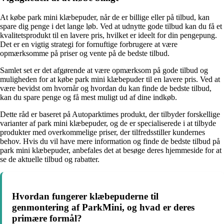
At købe park mini klæbepuder, når de er billige eller på tilbud, kan
spare dig penge i det lange løb. Ved at udnytte gode tilbud kan du få et
kvalitetsprodukt til en lavere pris, hvilket er ideelt for din pengepung.
Det er en vigtig strategi for fornuftige forbrugere at være
opmærksomme på priser og vente på de bedste tilbud.
Samlet set er det afgørende at være opmærksom på gode tilbud og
muligheden for at købe park mini klæbepuder til en lavere pris. Ved at
være bevidst om hvornår og hvordan du kan finde de bedste tilbud,
kan du spare penge og få mest muligt ud af dine indkøb.
Dette råd er baseret på Autoparktimes produkt, der tilbyder forskellige
varianter af park mini klæbepuder, og de er specialiserede i at tilbyde
produkter med overkommelige priser, der tilfredsstiller kundernes
behov. Hvis du vil have mere information og finde de bedste tilbud på
park mini klæbepuder, anbefales det at besøge deres hjemmeside for at
se de aktuelle tilbud og rabatter.
Hvordan fungerer klæbepuderne til
genmontering af ParkMini, og hvad er deres
primære formål?