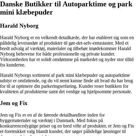
Danske Butikker til Autoparktime og park
mini klæbepuder
Harald Nyborg
Harald Nyborg er en velkendt detailkæde, der har etableret sig som en
pålidelig leverandør af produkter til gør-det-selv-entusiaster. Med et
bredt udvalg af værktøj, materialer og tilbehør imødekommer Harald
Nyborg behovene for både professionelle og private kunder.
Virksomheden har et solidt omdømme på markedet og nyder stor tillid
fra kunderne.
Harald Nyborgs sortiment af park mini klæbepuder og autoparktime
udstyr er omfattende, og du vil nemt kunne finde alt hvad du har brug
for til at optimere din parkeringserfaring. Kunder roser butikken for
kvaliteten af produkterne samt det venlige og hjælpsomme personale.
Jem og Fix
Jem og Fix er en af de førende detailhandlere inden for
byggematerialer og værktøj i Danmark. Med fokus på
konkurrencedygtige priser og en bred vifte af produkter, er Jem og Fix
et foretrukket valg blandt kunder, der søger pålidelige løsninger til