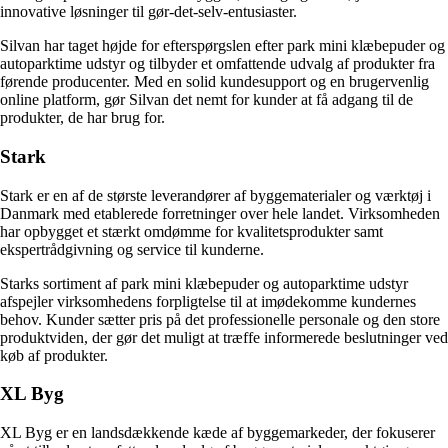
innovative løsninger til gør-det-selv-entusiaster.
Silvan har taget højde for efterspørgslen efter park mini klæbepuder og
autoparktime udstyr og tilbyder et omfattende udvalg af produkter fra
førende producenter. Med en solid kundesupport og en brugervenlig
online platform, gør Silvan det nemt for kunder at få adgang til de
produkter, de har brug for.
Stark
Stark er en af de største leverandører af byggematerialer og værktøj i
Danmark med etablerede forretninger over hele landet. Virksomheden
har opbygget et stærkt omdømme for kvalitetsprodukter samt
ekspertrådgivning og service til kunderne.
Starks sortiment af park mini klæbepuder og autoparktime udstyr
afspejler virksomhedens forpligtelse til at imødekomme kundernes
behov. Kunder sætter pris på det professionelle personale og den store
produktviden, der gør det muligt at træffe informerede beslutninger ved
køb af produkter.
XL Byg
XL Byg er en landsdækkende kæde af byggemarkeder, der fokuserer