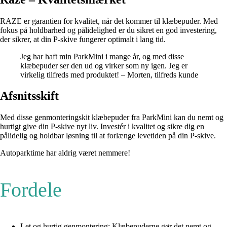
RAZE er garantien for kvalitet, når det kommer til klæbepuder. Med
fokus på holdbarhed og pålidelighed er du sikret en god investering,
der sikrer, at din P-skive fungerer optimalt i lang tid.
Jeg har haft min ParkMini i mange år, og med disse
klæbepuder ser den ud og virker som ny igen. Jeg er
virkelig tilfreds med produktet! – Morten, tilfreds kunde
Afsnitsskift
Med disse genmonteringskit klæbepuder fra ParkMini kan du nemt og
hurtigt give din P-skive nyt liv. Investér i kvalitet og sikre dig en
pålidelig og holdbar løsning til at forlænge levetiden på din P-skive.
Autoparktime har aldrig været nemmere!
Fordele
Let og hurtig genmontering: Klæbepuderne gør det nemt og