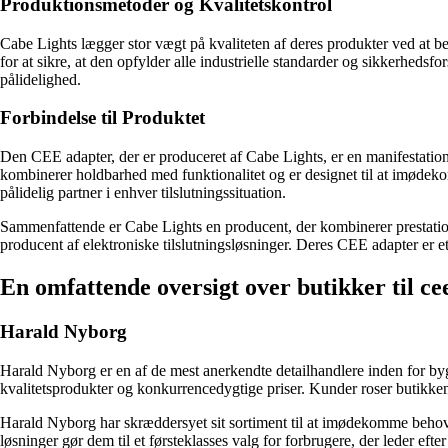
Produktionsmetoder og Kvalitetskontrol
Cabe Lights lægger stor vægt på kvaliteten af deres produkter ved at 
for at sikre, at den opfylder alle industrielle standarder og sikkerhedsfo
pålidelighed.
Forbindelse til Produktet
Den CEE adapter, der er produceret af Cabe Lights, er en manifestatio
kombinerer holdbarhed med funktionalitet og er designet til at imødek
pålidelig partner i enhver tilslutningssituation.
Sammenfattende er Cabe Lights en producent, der kombinerer prestation
producent af elektroniske tilslutningsløsninger. Deres CEE adapter er et b
En omfattende oversigt over butikker til ce
Harald Nyborg
Harald Nyborg er en af de mest anerkendte detailhandlere inden for byg
kvalitetsprodukter og konkurrencedygtige priser. Kunder roser butikken
Harald Nyborg har skræddersyet sit sortiment til at imødekomme behove
løsninger gør dem til et førsteklasses valg for forbrugere, der leder efter