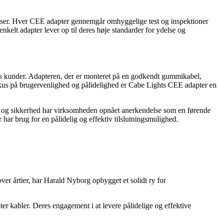
esser. Hver CEE adapter gennemgår omhyggelige test og inspektioner
enkelt adapter lever op til deres høje standarder for ydelse og
res kunder. Adapteren, der er monteret på en godkendt gummikabel,
okus på brugervenlighed og pålidelighed er Cabe Lights CEE adapter en
et og sikkerhed har virksomheden opnået anerkendelse som en førende
r har brug for en pålidelig og effektiv tilslutningsmulighed.
er årtier, har Harald Nyborg opbygget et solidt ry for
r kabler. Deres engagement i at levere pålidelige og effektive