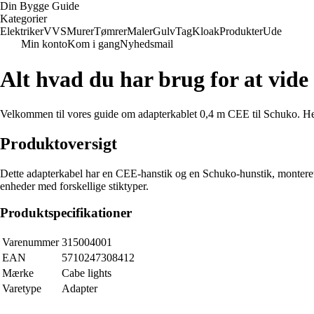
Din Bygge Guide
Kategorier
Elektriker
VVS
Murer
Tømrer
Maler
Gulv
Tag
Kloak
Produkter
Ude
Min konto
Kom i gang
Nyhedsmail
Alt hvad du har brug for at vi
Velkommen til vores guide om adapterkablet 0,4 m CEE til Schuko. Her v
Produktoversigt
Dette adapterkabel har en CEE-hanstik og en Schuko-hunstik, montere
enheder med forskellige stiktyper.
Produktspecifikationer
Varenummer
315004001
EAN
5710247308412
Mærke
Cabe lights
Varetype
Adapter