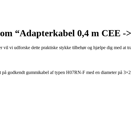
de om “Adapterkabel 0,4 m CEE -
il vi udforske dette praktiske stykke tilbehør og hjælpe dig med at træ
t på godkendt gummikabel af typen H07RN-F med en diameter på 3×2,5 m