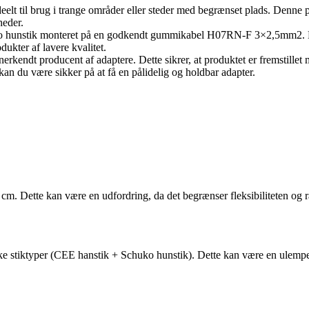
lt til brug i trange områder eller steder med begrænset plads. Denne pr
heder.
o hunstik monteret på en godkendt gummikabel H07RN-F 3×2,5mm2. Denne
odukter af lavere kvalitet.
kendt producent af adaptere. Dette sikrer, at produktet er fremstillet 
n du være sikker på at få en pålidelig og holdbar adapter.
cm. Dette kan være en udfordring, da det begrænser fleksibiliteten og 
ke stiktyper (CEE hanstik + Schuko hunstik). Dette kan være en ulempe,