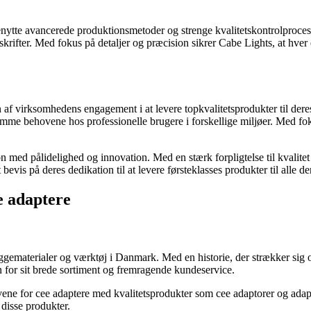
benytte avancerede produktionsmetoder og strenge kvalitetskontrolproc
rskrifter. Med fokus på detaljer og præcision sikrer Cabe Lights, at hver 
n af virksomhedens engagement i at levere topkvalitetsprodukter til de
omme behovene hos professionelle brugere i forskellige miljøer. Med f
 med pålidelighed og innovation. Med en stærk forpligtelse til kvalit
evis på deres dedikation til at levere førsteklasses produkter til alle de
e adaptere
gematerialer og værktøj i Danmark. Med en historie, der strækker sig ov
 for sit brede sortiment og fremragende kundeservice.
ne for cee adaptere med kvalitetsprodukter som cee adaptorer og adapte
 disse produkter.