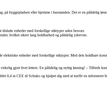
ping, på byggepladsen eller hjemme i husstanden. Det er en pålidelig løsni
 tilslutte enheder med forskellige stiktyper uden besvær.
erialer, hvilket sikrer lang holdbarhed og pålidelig ydeevne.
nde elektriske enheder med forskellige stiktyper. Med dets holdbare kon
irkelig gjort livet lettere. En pålidelig og nyttig løsning! – Tilfreds ku
ablet 0,4 m CEE til Schuko og hjulpet dig med at træffe en informeret b