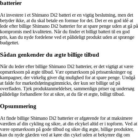
batterier
At investere i et Shimano Di2 batteri er en vigtig beslutning, men det
betyder ikke, at du skal betale en formue for det. Det er en god idé at
lede efter billige Shimano Di2 batterier for at spare penge uden at gå på
kompromis med kvaliteten. Når du finder et billigt batteri til en god
pris, kan du nyde fordelene ved et pålideligt produkt uden at sprænge
budgettet.
Sådan genkender du ægte billige tilbud
Når du leder efter billige Shimano Di2 batterier, er det vigtigt at være
opmærksom på ægte tilbud. Vær opmærksom på prissænkninger og
kampagner, der virkelig giver dig mulighed for at spare penge. Undgå
at falde for markedsføringsgimmicks, der kun ser billige ud på
overfladen. Tjek produktanmeldelser, sammenlign priser og undersøg
pålidelige forhandlere for at sikre, at du får et ægte, billigt tilbud.
Opsummering
At finde billige Shimano Di2 batterier er afgørende for at maksimere
værdien af din cykling og sikre, at din elcykel altid er i topform. Ved at
være opmærksom på gode tilbud og sikre dig ægte, billige produkter,
kan du nyde glæden ved at køre din cykel uden at bekymre dig om