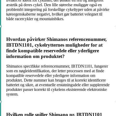
hvilket er ideelt for cyklister, der ønsker en ren og integreret
æstetik på deres cykel. Den lille størrelse muliggør også en
problemfri integrering på forskellige cykeltyper uden at påvirke
køreegenskaberne negativt, hvilket gør batteriet velegnet til
både racercykler og mountainbikes.
Hvordan påvirker Shimanos referencenummer,
IBTDN1101, cykelrytternes muligheder for at
finde kompatible reservedele eller yderligere
information om produktet?
Shimanos specifikke referencenummer, IBTDN1101, fungerer
som en nøgleidentifikation, der letter processen med at finde
kompatible reservedele eller yderligere information om
produktet. Dette nummer kan bruges til at korrekt identificere
batteriet og sikre, at eventuelle erstatningsdele eller supplerende
produkter passer korrekt til cykelens eksisterende elektroniske
system.
Hvilken rolle spiller Shimano nr. IBTDN1101