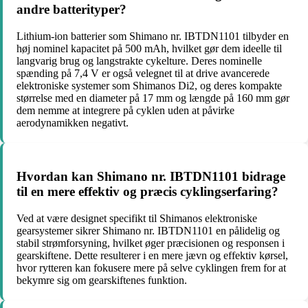
andre batterityper?
Lithium-ion batterier som Shimano nr. IBTDN1101 tilbyder en
høj nominel kapacitet på 500 mAh, hvilket gør dem ideelle til
langvarig brug og langstrakte cykelture. Deres nominelle
spænding på 7,4 V er også velegnet til at drive avancerede
elektroniske systemer som Shimanos Di2, og deres kompakte
størrelse med en diameter på 17 mm og længde på 160 mm gør
dem nemme at integrere på cyklen uden at påvirke
aerodynamikken negativt.
Hvordan kan Shimano nr. IBTDN1101 bidrage
til en mere effektiv og præcis cyklingserfaring?
Ved at være designet specifikt til Shimanos elektroniske
gearsystemer sikrer Shimano nr. IBTDN1101 en pålidelig og
stabil strømforsyning, hvilket øger præcisionen og responsen i
gearskiftene. Dette resulterer i en mere jævn og effektiv kørsel,
hvor rytteren kan fokusere mere på selve cyklingen frem for at
bekymre sig om gearskiftenes funktion.