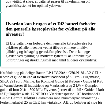
dog vigtigt at sikre, at batteriet passer til cykelrammen og
gearskiftsystemet for optimal ydeevne.
Hvordan kan brugen af et Di2 batteri forbedre
den generelle køreoplevelse for cyklister på alle
niveauer?
Et Di2 batteri kan forbedre den generelle køreoplevelse for
cyklister på alle niveauer ved at tilbyde en mere intuitiv,
pålidelig og behagelig gearskifteoplevelse. Dette kan øge
glæden ved cykling og motivere ryttere til at udforske nye
udfordringer og strækningsmål med tillid til deres cykeludstyr.
Kraftfuldt og pålideligt: Batteri LP 12V-20Ah G50-N18L-A2 GEL
•
Komplet guide til køb af flerfarvet badebold på 51 cm
•
Fugemasse,
SIKA 291 sort, Marine: En Komplet Guide til Købere
•
Guide til Køb
af Varmeblæser til Industrielle og Værkstedsbrug 2 kW
•
Komplet
guide til Iron X-it – 500 ML: Flyverustfjerner til din bil
•
Guide til køb
af Hjulkapsler 4 stk. 17 NERO
•
Værkstedspresse 10T bordmodel
•
Guide: Garmin Trådløst Bakkamera med Nummerplademontering
•
Forlængerkabel 25 m CEE han vinkelstik: Alt, du behøver at vide før