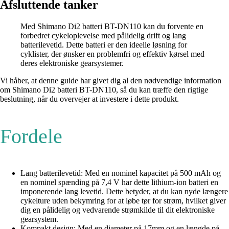
Afsluttende tanker
Med Shimano Di2 batteri BT-DN110 kan du forvente en
forbedret cykeloplevelse med pålidelig drift og lang
batterilevetid. Dette batteri er den ideelle løsning for
cyklister, der ønsker en problemfri og effektiv kørsel med
deres elektroniske gearsystemer.
Vi håber, at denne guide har givet dig al den nødvendige information
om Shimano Di2 batteri BT-DN110, så du kan træffe den rigtige
beslutning, når du overvejer at investere i dette produkt.
Fordele
Lang batterilevetid: Med en nominel kapacitet på 500 mAh og
en nominel spænding på 7,4 V har dette lithium-ion batteri en
imponerende lang levetid. Dette betyder, at du kan nyde længere
cykelture uden bekymring for at løbe tør for strøm, hvilket giver
dig en pålidelig og vedvarende strømkilde til dit elektroniske
gearsystem.
Kompakt design: Med en diameter på 17mm og en længde på