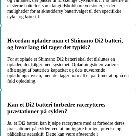
og varianter, der passer til forskellige cykelbehov. Fra interne til
eksterne batterier, samt langtidsholdbare versioner, er der
muligheder for at skræddersy batterivalget til den specifikke
cykel og kørestil.
Hvordan oplader man et Shimano Di2 batteri,
og hvor lang tid tager det typisk?
For at oplade et Shimano Di2 batteri skal det tilsluttes en
oplader, der følger med systemet. Opladningstiden varierer
afhængigt af batteriets kapacitet og dets nuværende
opladningsniveau, men det tager normalt et par timer at opnå en
fuld opladning.
Kan et Di2 batteri forbedre racerytteres
præstationer på cyklen?
Ja, et Di2 batteri kan hjælpe raceryttere med at forbedre deres
præstationer på cyklen ved at muliggøre hurtige, præcise og
pålidelige gearskift. Dette kan være afgørende i