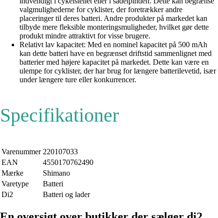
indvendigt i cykelstellet eller i sadelpinden. Dette kan begrænse
valgmulighederne for cyklister, der foretrækker andre
placeringer til deres batteri. Andre produkter på markedet kan
tilbyde mere fleksible monteringsmuligheder, hvilket gør dette
produkt mindre attraktivt for visse brugere.
Relativt lav kapacitet: Med en nominel kapacitet på 500 mAh
kan dette batteri have en begrænset driftstid sammenlignet med
batterier med højere kapacitet på markedet. Dette kan være en
ulempe for cyklister, der har brug for længere batterilevetid, især
under længere ture eller konkurrencer.
Specifikationer
Varenummer
220107033
EAN
4550170762490
Mærke
Shimano
Varetype
Batteri
Di2
Batteri og lader
En oversigt over butikker der sælger di2