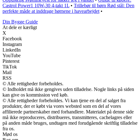
Castrol Power1 10W-30 4-takt 1L
•
Trillebør til børn Rød stål: Den
perfekte måde at inddrage børnene i havearbejdet
•
Din Bygge Guide
At dele er kærligt
X
Facebook
Instagram
LinkedIn
YouTube
Pinterest
TikTok
Mail
RSS
© Alle rettigheder forbeholdes.
© Indholdet må ikke gengives uden tilladelse. Nogle links på siden
kan give os kommission ved køb.
© Alle rettigheder forbeholdes. Vi kan tjene en del af salget fra
produkter, der er købt via vores websted som en del af vores
affilierede partnerskaber med forhandlere. Materialet på denne side
må ikke reproduceres, distribueres, transmitteres, cachelagres eller
på anden måde bruges, undtagen med forudgående skriftlig tilladelse
fra os.
Mød os
Bag om