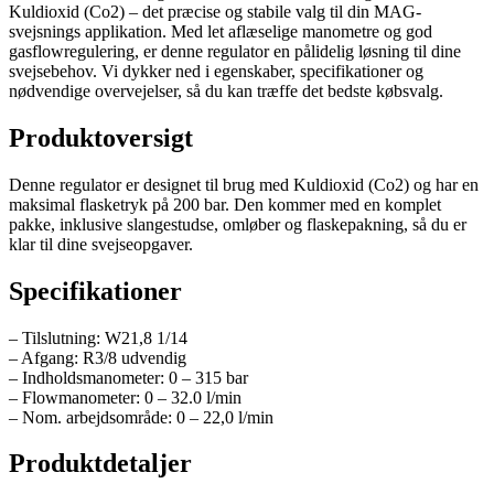
Kuldioxid (Co2) – det præcise og stabile valg til din MAG-
svejsnings applikation. Med let aflæselige manometre og god
gasflowregulering, er denne regulator en pålidelig løsning til dine
svejsebehov. Vi dykker ned i egenskaber, specifikationer og
nødvendige overvejelser, så du kan træffe det bedste købsvalg.
Produktoversigt
Denne regulator er designet til brug med Kuldioxid (Co2) og har en
maksimal flasketryk på 200 bar. Den kommer med en komplet
pakke, inklusive slangestudse, omløber og flaskepakning, så du er
klar til dine svejseopgaver.
Specifikationer
– Tilslutning: W21,8 1/14
– Afgang: R3/8 udvendig
– Indholdsmanometer: 0 – 315 bar
– Flowmanometer: 0 – 32.0 l/min
– Nom. arbejdsområde: 0 – 22,0 l/min
Produktdetaljer