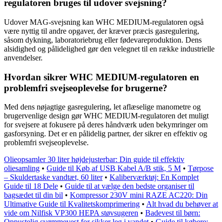
regulatoren bruges til udover svejsning?
Udover MAG-svejsning kan WHC MEDIUM-regulatoren også
være nyttig til andre opgaver, der kræver præcis gasregulering,
såsom dykning, laboratoriebrug eller fødevareproduktion. Dens
alsidighed og pålidelighed gør den velegnet til en række industrielle
anvendelser.
Hvordan sikrer WHC MEDIUM-regulatoren en
problemfri svejseoplevelse for brugerne?
Med dens nøjagtige gasregulering, let aflæselige manometre og
brugervenlige design gør WHC MEDIUM-regulatoren det muligt
for svejsere at fokusere på deres håndværk uden bekymringer om
gasforsyning. Det er en pålidelig partner, der sikrer en effektiv og
problemfri svejseoplevelse.
Olieopsamler 30 liter højdejusterbar: Din guide til effektiv
oliesamling
•
Guide til Køb af USB Kabel A/B stik, 5 M
•
Tørpose
– Skuldertaske vandtæt, 60 liter
•
Kaliberværktøj: En Komplet
Guide til 18 Dele
•
Guide til at vælge den bedste organiser til
bagsædet til din bil
•
Kompressor 230V mini RAZE AC220: Din
Ultimative Guide til Kvalitetskomprimering
•
Alt hvad du behøver at
vide om Nilfisk VP300 HEPA støvsugeren
•
Badevest til børn:
Oppustelig svømmevest for sikker leg i vandet
•
Guide til købere: