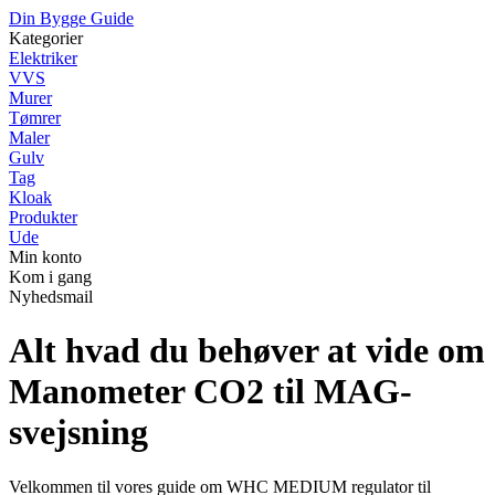
Din Bygge Guide
Kategorier
Elektriker
VVS
Murer
Tømrer
Maler
Gulv
Tag
Kloak
Produkter
Ude
Min konto
Kom i gang
Nyhedsmail
Alt hvad du behøver at vide om
Manometer CO2 til MAG-
svejsning
Velkommen til vores guide om WHC MEDIUM regulator til