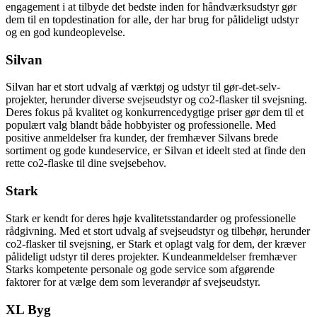
engagement i at tilbyde det bedste inden for håndværksudstyr gør
dem til en topdestination for alle, der har brug for pålideligt udstyr
og en god kundeoplevelse.
Silvan
Silvan har et stort udvalg af værktøj og udstyr til gør-det-selv-
projekter, herunder diverse svejseudstyr og co2-flasker til svejsning.
Deres fokus på kvalitet og konkurrencedygtige priser gør dem til et
populært valg blandt både hobbyister og professionelle. Med
positive anmeldelser fra kunder, der fremhæver Silvans brede
sortiment og gode kundeservice, er Silvan et ideelt sted at finde den
rette co2-flaske til dine svejsebehov.
Stark
Stark er kendt for deres høje kvalitetsstandarder og professionelle
rådgivning. Med et stort udvalg af svejseudstyr og tilbehør, herunder
co2-flasker til svejsning, er Stark et oplagt valg for dem, der kræver
pålideligt udstyr til deres projekter. Kundeanmeldelser fremhæver
Starks kompetente personale og gode service som afgørende
faktorer for at vælge dem som leverandør af svejseudstyr.
XL Byg