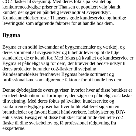
CO2-flasker til svejsning. Med deres fokus på kvalitet og
konkurrencedygtige priser er Thansen et populært valg blandt
kunder, der søger en pålidelig leverandør af svejseudstyr.
Kundeanmeldelser roser Thansens gode kundeservice og hurtige
leveringstid som afgørende faktorer for at handle hos dem.
Bygma
Bygma er en solid leverandør af byggematerialer og værktøj, og
deres sortiment af svejseudstyr og tilbehør lever op til de høje
standarder, de er kendt for. Med fokus på kvalitet og kundeservice er
Bygma et pålideligt valg for dem, der kræver det bedste udstyr til
deres projekter, herunder co2-flasker til svejsning.
Kundeanmeldelser fremhæver Bygmas brede sortiment og
professionalisme som afgørende faktorer for at handle hos dem.
Denne dybdegående oversigt viser, hvorfor hver af disse butikker er
en ideel destination for forbrugere, der søger en pålidelig co2-flaske
til svejsning. Med deres fokus på kvalitet, kundeservice og
konkurrencedygtige priser har hver butik etableret sig som en
brancheleder og favorit blandt håndværkere, hobbyister og DIY-
entusiaster. Besøg en af disse butikker for at finde den rette co2-
flaske til dine svejsebehov og få professionel rådgivning fra
eksperterne.