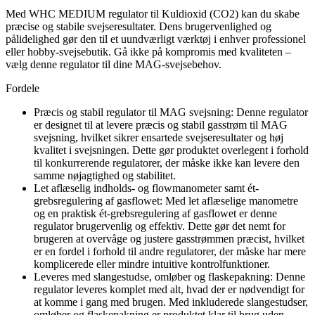
Med WHC MEDIUM regulator til Kuldioxid (CO2) kan du skabe
præcise og stabile svejseresultater. Dens brugervenlighed og
pålidelighed gør den til et uundværligt værktøj i enhver professionel
eller hobby-svejsebutik. Gå ikke på kompromis med kvaliteten –
vælg denne regulator til dine MAG-svejsebehov.
Fordele
Præcis og stabil regulator til MAG svejsning: Denne regulator
er designet til at levere præcis og stabil gasstrøm til MAG
svejsning, hvilket sikrer ensartede svejseresultater og høj
kvalitet i svejsningen. Dette gør produktet overlegent i forhold
til konkurrerende regulatorer, der måske ikke kan levere den
samme nøjagtighed og stabilitet.
Let aflæselig indholds- og flowmanometer samt ét-
grebsregulering af gasflowet: Med let aflæselige manometre
og en praktisk ét-grebsregulering af gasflowet er denne
regulator brugervenlig og effektiv. Dette gør det nemt for
brugeren at overvåge og justere gasstrømmen præcist, hvilket
er en fordel i forhold til andre regulatorer, der måske har mere
komplicerede eller mindre intuitive kontrolfunktioner.
Leveres med slangestudse, omløber og flaskepakning: Denne
regulator leveres komplet med alt, hvad der er nødvendigt for
at komme i gang med brugen. Med inkluderede slangestudser,
omløber og flaskepakning er produktet klar til brug uden