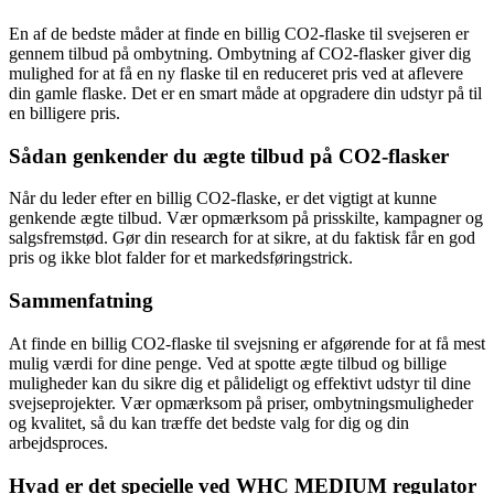
En af de bedste måder at finde en billig CO2-flaske til svejseren er
gennem tilbud på ombytning. Ombytning af CO2-flasker giver dig
mulighed for at få en ny flaske til en reduceret pris ved at aflevere
din gamle flaske. Det er en smart måde at opgradere din udstyr på til
en billigere pris.
Sådan genkender du ægte tilbud på CO2-flasker
Når du leder efter en billig CO2-flaske, er det vigtigt at kunne
genkende ægte tilbud. Vær opmærksom på prisskilte, kampagner og
salgsfremstød. Gør din research for at sikre, at du faktisk får en god
pris og ikke blot falder for et markedsføringstrick.
Sammenfatning
At finde en billig CO2-flaske til svejsning er afgørende for at få mest
mulig værdi for dine penge. Ved at spotte ægte tilbud og billige
muligheder kan du sikre dig et pålideligt og effektivt udstyr til dine
svejseprojekter. Vær opmærksom på priser, ombytningsmuligheder
og kvalitet, så du kan træffe det bedste valg for dig og din
arbejdsproces.
Hvad er det specielle ved WHC MEDIUM regulator