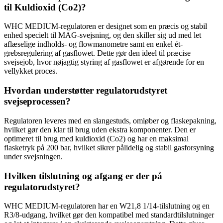
til Kuldioxid (Co2)?
WHC MEDIUM-regulatoren er designet som en præcis og stabil
enhed specielt til MAG-svejsning, og den skiller sig ud med let
aflæselige indholds- og flowmanometre samt en enkel ét-
grebsregulering af gasflowet. Dette gør den ideel til præcise
svejsejob, hvor nøjagtig styring af gasflowet er afgørende for en
vellykket proces.
Hvordan understøtter regulatorudstyret
svejseprocessen?
Regulatoren leveres med en slangestuds, omløber og flaskepakning,
hvilket gør den klar til brug uden ekstra komponenter. Den er
optimeret til brug med kuldioxid (Co2) og har en maksimal
flasketryk på 200 bar, hvilket sikrer pålidelig og stabil gasforsyning
under svejsningen.
Hvilken tilslutning og afgang er der på
regulatorudstyret?
WHC MEDIUM-regulatoren har en W21,8 1/14-tilslutning og en
R3/8-udgang, hvilket gør den kompatibel med standardtilslutninger