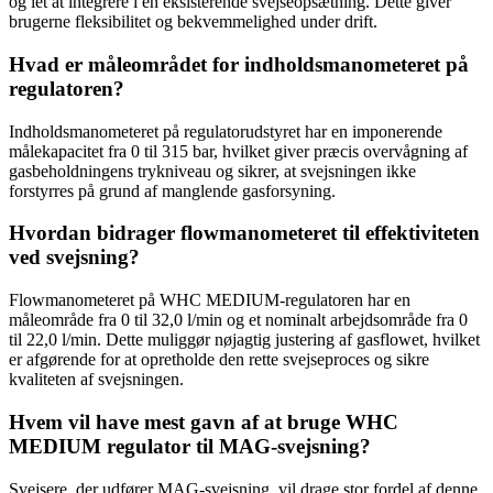
og let at integrere i en eksisterende svejseopsætning. Dette giver
brugerne fleksibilitet og bekvemmelighed under drift.
Hvad er måleområdet for indholdsmanometeret på
regulatoren?
Indholdsmanometeret på regulatorudstyret har en imponerende
målekapacitet fra 0 til 315 bar, hvilket giver præcis overvågning af
gasbeholdningens trykniveau og sikrer, at svejsningen ikke
forstyrres på grund af manglende gasforsyning.
Hvordan bidrager flowmanometeret til effektiviteten
ved svejsning?
Flowmanometeret på WHC MEDIUM-regulatoren har en
måleområde fra 0 til 32,0 l/min og et nominalt arbejdsområde fra 0
til 22,0 l/min. Dette muliggør nøjagtig justering af gasflowet, hvilket
er afgørende for at opretholde den rette svejseproces og sikre
kvaliteten af svejsningen.
Hvem vil have mest gavn af at bruge WHC
MEDIUM regulator til MAG-svejsning?
Svejsere, der udfører MAG-svejsning, vil drage stor fordel af denne