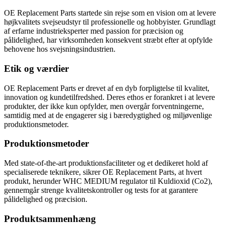
OE Replacement Parts startede sin rejse som en vision om at levere
højkvalitets svejseudstyr til professionelle og hobbyister. Grundlagt
af erfarne industrieksperter med passion for præcision og
pålidelighed, har virksomheden konsekvent stræbt efter at opfylde
behovene hos svejsningsindustrien.
Etik og værdier
OE Replacement Parts er drevet af en dyb forpligtelse til kvalitet,
innovation og kundetilfredshed. Deres ethos er forankret i at levere
produkter, der ikke kun opfylder, men overgår forventningerne,
samtidig med at de engagerer sig i bæredygtighed og miljøvenlige
produktionsmetoder.
Produktionsmetoder
Med state-of-the-art produktionsfaciliteter og et dedikeret hold af
specialiserede teknikere, sikrer OE Replacement Parts, at hvert
produkt, herunder WHC MEDIUM regulator til Kuldioxid (Co2),
gennemgår strenge kvalitetskontroller og tests for at garantere
pålidelighed og præcision.
Produktsammenhæng