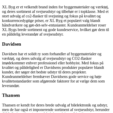
XL Byg er et velkendt brand inden for byggematerialer og værktøj,
og deres sortiment af svejseudstyr og tilbehør er i topklasse. Med et
stort udvalg af co2-flasker til svejsning og fokus på kvalitet og
konkurrencedygtige priser, er XL Byg et populært valg blandt
håndværkere og gør-det-selv-entusiaster. Kundeanmeldelser roser
XL Bygs brede sortiment og gode kundeservice, hvilket gør dem til
en pålidelig leverandør af svejseudstyr.
Davidsen
Davidsen har et solidt ry som forhandler af byggematerialer og
værktøj, og deres udvalg af svejseudstyr og CO2-flasker
imødekommer enhver professionel eller hobbyist. Med fokus på
kvalitet og pålidelighed er Davidsens produkter populære blandt
kunder, der søger det bedste udstyr til deres projekter.
Kundeanmeldelser fremhæver Davidsens gode service og høje
kvalitetsstandarder som afgørende faktorer for at vælge dem som
leverandør.
Thansen
Thansen er kendt for deres brede udvalg af bilelektronik og udstyr,
men de har også et imponerende sortiment af svejseudstyr, herunder