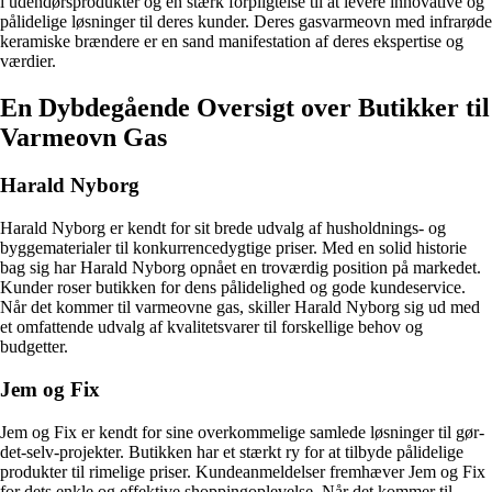
i udendørsprodukter og en stærk forpligtelse til at levere innovative og
pålidelige løsninger til deres kunder. Deres gasvarmeovn med infrarøde
keramiske brændere er en sand manifestation af deres ekspertise og
værdier.
En Dybdegående Oversigt over Butikker til
Varmeovn Gas
Harald Nyborg
Harald Nyborg er kendt for sit brede udvalg af husholdnings- og
byggematerialer til konkurrencedygtige priser. Med en solid historie
bag sig har Harald Nyborg opnået en troværdig position på markedet.
Kunder roser butikken for dens pålidelighed og gode kundeservice.
Når det kommer til varmeovne gas, skiller Harald Nyborg sig ud med
et omfattende udvalg af kvalitetsvarer til forskellige behov og
budgetter.
Jem og Fix
Jem og Fix er kendt for sine overkommelige samlede løsninger til gør-
det-selv-projekter. Butikken har et stærkt ry for at tilbyde pålidelige
produkter til rimelige priser. Kundeanmeldelser fremhæver Jem og Fix
for dets enkle og effektive shoppingoplevelse. Når det kommer til