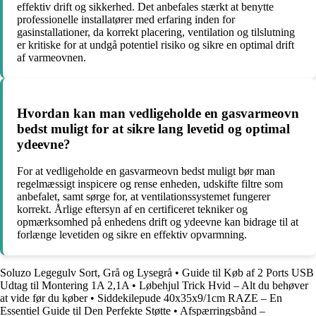
effektiv drift og sikkerhed. Det anbefales stærkt at benytte
professionelle installatører med erfaring inden for
gasinstallationer, da korrekt placering, ventilation og tilslutning
er kritiske for at undgå potentiel risiko og sikre en optimal drift
af varmeovnen.
Hvordan kan man vedligeholde en gasvarmeovn
bedst muligt for at sikre lang levetid og optimal
ydeevne?
For at vedligeholde en gasvarmeovn bedst muligt bør man
regelmæssigt inspicere og rense enheden, udskifte filtre som
anbefalet, samt sørge for, at ventilationssystemet fungerer
korrekt. Årlige eftersyn af en certificeret tekniker og
opmærksomhed på enhedens drift og ydeevne kan bidrage til at
forlænge levetiden og sikre en effektiv opvarmning.
Soluzo Legegulv Sort, Grå og Lysegrå
•
Guide til Køb af 2 Ports USB
Udtag til Montering 1A 2,1A
•
Løbehjul Trick Hvid – Alt du behøver
at vide før du køber
•
Siddekilepude 40x35x9/1cm RAZE – En
Essentiel Guide til Den Perfekte Støtte
•
Afspærringsbånd –