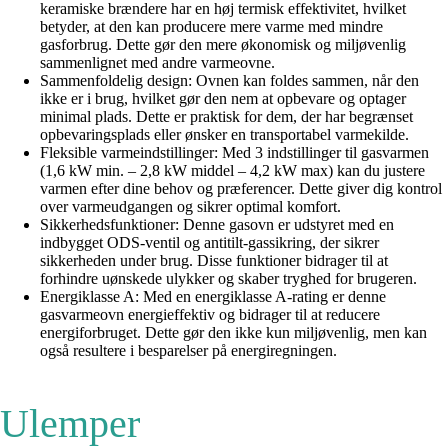
keramiske brændere har en høj termisk effektivitet, hvilket
betyder, at den kan producere mere varme med mindre
gasforbrug. Dette gør den mere økonomisk og miljøvenlig
sammenlignet med andre varmeovne.
Sammenfoldelig design: Ovnen kan foldes sammen, når den
ikke er i brug, hvilket gør den nem at opbevare og optager
minimal plads. Dette er praktisk for dem, der har begrænset
opbevaringsplads eller ønsker en transportabel varmekilde.
Fleksible varmeindstillinger: Med 3 indstillinger til gasvarmen
(1,6 kW min. – 2,8 kW middel – 4,2 kW max) kan du justere
varmen efter dine behov og præferencer. Dette giver dig kontrol
over varmeudgangen og sikrer optimal komfort.
Sikkerhedsfunktioner: Denne gasovn er udstyret med en
indbygget ODS-ventil og antitilt-gassikring, der sikrer
sikkerheden under brug. Disse funktioner bidrager til at
forhindre uønskede ulykker og skaber tryghed for brugeren.
Energiklasse A: Med en energiklasse A-rating er denne
gasvarmeovn energieffektiv og bidrager til at reducere
energiforbruget. Dette gør den ikke kun miljøvenlig, men kan
også resultere i besparelser på energiregningen.
Ulemper