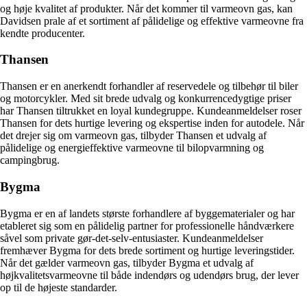
og høje kvalitet af produkter. Når det kommer til varmeovn gas, kan
Davidsen prale af et sortiment af pålidelige og effektive varmeovne fra
kendte producenter.
Thansen
Thansen er en anerkendt forhandler af reservedele og tilbehør til biler
og motorcykler. Med sit brede udvalg og konkurrencedygtige priser
har Thansen tiltrukket en loyal kundegruppe. Kundeanmeldelser roser
Thansen for dets hurtige levering og ekspertise inden for autodele. Når
det drejer sig om varmeovn gas, tilbyder Thansen et udvalg af
pålidelige og energieffektive varmeovne til bilopvarmning og
campingbrug.
Bygma
Bygma er en af landets største forhandlere af byggematerialer og har
etableret sig som en pålidelig partner for professionelle håndværkere
såvel som private gør-det-selv-entusiaster. Kundeanmeldelser
fremhæver Bygma for dets brede sortiment og hurtige leveringstider.
Når det gælder varmeovn gas, tilbyder Bygma et udvalg af
højkvalitetsvarmeovne til både indendørs og udendørs brug, der lever
op til de højeste standarder.