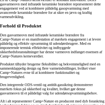
gasvarmeovn med infrarøde keramiske brændere repræsenterer dette
engagement ved at kombinere pålidelig gasopvarmning med
avancerede keramiske brændere for at sikre en jævn og kraftig
varmeudvikling.
Forhold til Produktet
Den gasvarmeovn med infrarøde keramiske brændere fra
Camp+Nature er en manifestation af mærkets engagement i at levere
pålidelig og effektiv opvarmning til udendørsbrugere. Med en
imponerende termisk effektivitet og indbyggede
sikkerhedsforanstaltninger har denne varmeovn indfanget essensen af
Camp+Natures kerneværdier.
Produktet tilbyder brugerne fleksibilitet og bekvemmelighed med en
sammenklappelig design og flere varmeindstillinger, hvilket viser
Camp+Natures evne til at kombinere funktionalitet og
brugervenlighed.
Den integrerede ODS-ventil og antitilt-gassikring demonstrerer
mærkets fokus på sikkerhed og kvalitet, hvilket gør denne
gasvarmeovn til et pålideligt valg for udendørsopvarmningsbehov.
Alt i alt repræsenterer Camp+Nature en producent med dyb forankring