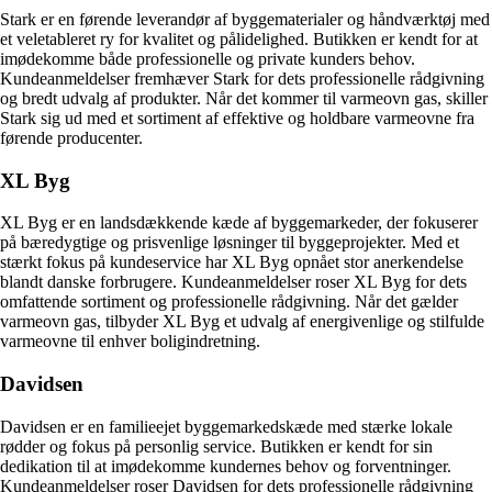
Stark er en førende leverandør af byggematerialer og håndværktøj med
et veletableret ry for kvalitet og pålidelighed. Butikken er kendt for at
imødekomme både professionelle og private kunders behov.
Kundeanmeldelser fremhæver Stark for dets professionelle rådgivning
og bredt udvalg af produkter. Når det kommer til varmeovn gas, skiller
Stark sig ud med et sortiment af effektive og holdbare varmeovne fra
førende producenter.
XL Byg
XL Byg er en landsdækkende kæde af byggemarkeder, der fokuserer
på bæredygtige og prisvenlige løsninger til byggeprojekter. Med et
stærkt fokus på kundeservice har XL Byg opnået stor anerkendelse
blandt danske forbrugere. Kundeanmeldelser roser XL Byg for dets
omfattende sortiment og professionelle rådgivning. Når det gælder
varmeovn gas, tilbyder XL Byg et udvalg af energivenlige og stilfulde
varmeovne til enhver boligindretning.
Davidsen
Davidsen er en familieejet byggemarkedskæde med stærke lokale
rødder og fokus på personlig service. Butikken er kendt for sin
dedikation til at imødekomme kundernes behov og forventninger.
Kundeanmeldelser roser Davidsen for dets professionelle rådgivning