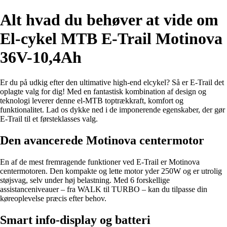
Alt hvad du behøver at vide om
El-cykel MTB E-Trail Motinova
36V-10,4Ah
Er du på udkig efter den ultimative high-end elcykel? Så er E-Trail det
oplagte valg for dig! Med en fantastisk kombination af design og
teknologi leverer denne el-MTB toptrækkraft, komfort og
funktionalitet. Lad os dykke ned i de imponerende egenskaber, der gør
E-Trail til et førsteklasses valg.
Den avancerede Motinova centermotor
En af de mest fremragende funktioner ved E-Trail er Motinova
centermotoren. Den kompakte og lette motor yder 250W og er utrolig
støjsvag, selv under høj belastning. Med 6 forskellige
assistanceniveauer – fra WALK til TURBO – kan du tilpasse din
køreoplevelse præcis efter behov.
Smart info-display og batteri