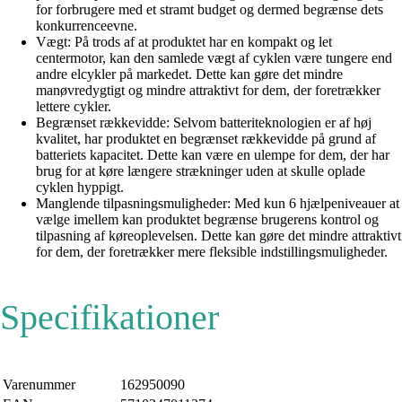
for forbrugere med et stramt budget og dermed begrænse dets
konkurrenceevne.
Vægt: På trods af at produktet har en kompakt og let
centermotor, kan den samlede vægt af cyklen være tungere end
andre elcykler på markedet. Dette kan gøre det mindre
manøvredygtigt og mindre attraktivt for dem, der foretrækker
lettere cykler.
Begrænset rækkevidde: Selvom batteriteknologien er af høj
kvalitet, har produktet en begrænset rækkevidde på grund af
batteriets kapacitet. Dette kan være en ulempe for dem, der har
brug for at køre længere strækninger uden at skulle oplade
cyklen hyppigt.
Manglende tilpasningsmuligheder: Med kun 6 hjælpeniveauer at
vælge imellem kan produktet begrænse brugerens kontrol og
tilpasning af køreoplevelsen. Dette kan gøre det mindre attraktivt
for dem, der foretrækker mere fleksible indstillingsmuligheder.
Specifikationer
Varenummer
162950090