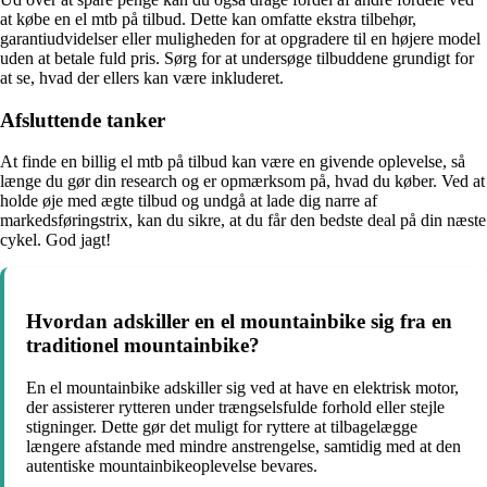
at købe en el mtb på tilbud. Dette kan omfatte ekstra tilbehør,
garantiudvidelser eller muligheden for at opgradere til en højere model
uden at betale fuld pris. Sørg for at undersøge tilbuddene grundigt for
at se, hvad der ellers kan være inkluderet.
Afsluttende tanker
At finde en billig el mtb på tilbud kan være en givende oplevelse, så
længe du gør din research og er opmærksom på, hvad du køber. Ved at
holde øje med ægte tilbud og undgå at lade dig narre af
markedsføringstrix, kan du sikre, at du får den bedste deal på din næste
cykel. God jagt!
Hvordan adskiller en el mountainbike sig fra en
traditionel mountainbike?
En el mountainbike adskiller sig ved at have en elektrisk motor,
der assisterer rytteren under trængselsfulde forhold eller stejle
stigninger. Dette gør det muligt for ryttere at tilbagelægge
længere afstande med mindre anstrengelse, samtidig med at den
autentiske mountainbikeoplevelse bevares.