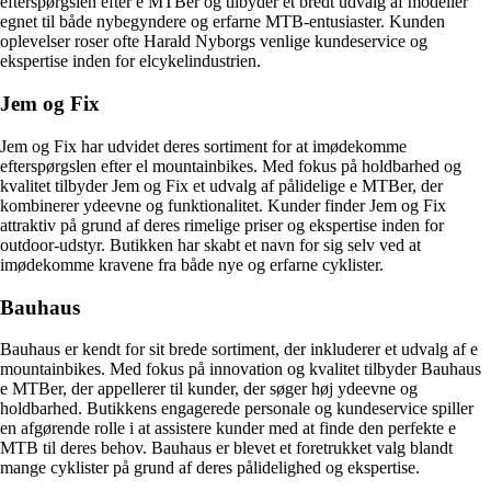
efterspørgslen efter e MTBer og tilbyder et bredt udvalg af modeller
egnet til både nybegyndere og erfarne MTB-entusiaster. Kunden
oplevelser roser ofte Harald Nyborgs venlige kundeservice og
ekspertise inden for elcykelindustrien.
Jem og Fix
Jem og Fix har udvidet deres sortiment for at imødekomme
efterspørgslen efter el mountainbikes. Med fokus på holdbarhed og
kvalitet tilbyder Jem og Fix et udvalg af pålidelige e MTBer, der
kombinerer ydeevne og funktionalitet. Kunder finder Jem og Fix
attraktiv på grund af deres rimelige priser og ekspertise inden for
outdoor-udstyr. Butikken har skabt et navn for sig selv ved at
imødekomme kravene fra både nye og erfarne cyklister.
Bauhaus
Bauhaus er kendt for sit brede sortiment, der inkluderer et udvalg af e
mountainbikes. Med fokus på innovation og kvalitet tilbyder Bauhaus
e MTBer, der appellerer til kunder, der søger høj ydeevne og
holdbarhed. Butikkens engagerede personale og kundeservice spiller
en afgørende rolle i at assistere kunder med at finde den perfekte e
MTB til deres behov. Bauhaus er blevet et foretrukket valg blandt
mange cyklister på grund af deres pålidelighed og ekspertise.