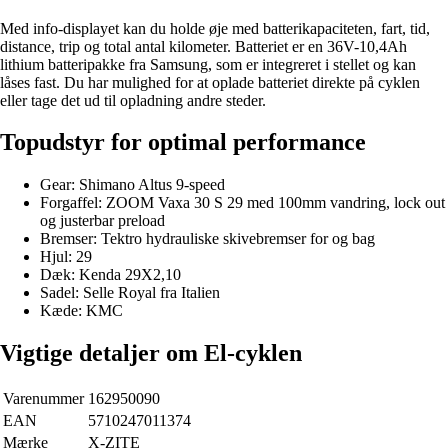
Med info-displayet kan du holde øje med batterikapaciteten, fart, tid,
distance, trip og total antal kilometer. Batteriet er en 36V-10,4Ah
lithium batteripakke fra Samsung, som er integreret i stellet og kan
låses fast. Du har mulighed for at oplade batteriet direkte på cyklen
eller tage det ud til opladning andre steder.
Topudstyr for optimal performance
Gear: Shimano Altus 9-speed
Forgaffel: ZOOM Vaxa 30 S 29 med 100mm vandring, lock out
og justerbar preload
Bremser: Tektro hydrauliske skivebremser for og bag
Hjul: 29
Dæk: Kenda 29X2,10
Sadel: Selle Royal fra Italien
Kæde: KMC
Vigtige detaljer om El-cyklen
Varenummer
162950090
EAN
5710247011374
Mærke
X-ZITE