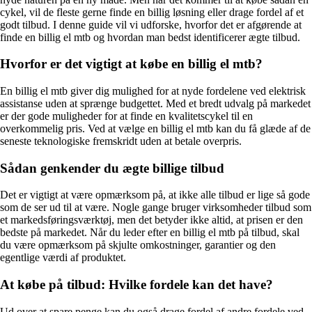
cykel, vil de fleste gerne finde en billig løsning eller drage fordel af et
godt tilbud. I denne guide vil vi udforske, hvorfor det er afgørende at
finde en billig el mtb og hvordan man bedst identificerer ægte tilbud.
Hvorfor er det vigtigt at købe en billig el mtb?
En billig el mtb giver dig mulighed for at nyde fordelene ved elektrisk
assistanse uden at sprænge budgettet. Med et bredt udvalg på markedet
er der gode muligheder for at finde en kvalitetscykel til en
overkommelig pris. Ved at vælge en billig el mtb kan du få glæde af de
seneste teknologiske fremskridt uden at betale overpris.
Sådan genkender du ægte billige tilbud
Det er vigtigt at være opmærksom på, at ikke alle tilbud er lige så gode
som de ser ud til at være. Nogle gange bruger virksomheder tilbud som
et markedsføringsværktøj, men det betyder ikke altid, at prisen er den
bedste på markedet. Når du leder efter en billig el mtb på tilbud, skal
du være opmærksom på skjulte omkostninger, garantier og den
egentlige værdi af produktet.
At købe på tilbud: Hvilke fordele kan det have?
Ud over at spare penge kan du også drage fordel af andre fordele ved