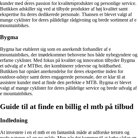
kunder med deres passion for kvalitetsprodukter og personlige service.
Butikken adskiller sig ved at tilbyde produkter af høj kvalitet samt
ekspertise fra deres dedikerede personale. Thansen er blevet valgt af
mange cyklister for deres pålidelige rådgivning og brede sortiment af e
mountainbikes.
Bygma
Bygma har etableret sig som en anerkendt forhandler af e
mountainbikes, der imødekommer behovene hos både nybegyndere og
erfarne cyklister. Med fokus på kvalitet og innovation tilbyder Bygma
et udvalg af e MTBer, der kombinerer ydeevne og holdbarhed.
Butikken har opnået anerkendelse for deres ekspertise inden for
outdoor-udstyr samt deres engagerede personale, der er klar til at
assistere kunder med at finde den perfekte e MTB. Bygma er blevet
valgt af mange cyklister for deres pålidelige service og brede udvalg af
e mountainbikes.
Guide til at finde en billig el mtb på tilbud
Indledning
At investere i en el mtb er en fantastisk måde at udforske terræn og
nyde naturen på en ny måde. Men når det kommer til at købe sådan en