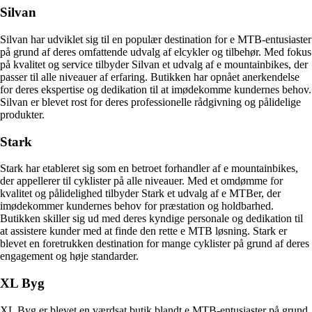
Silvan
Silvan har udviklet sig til en populær destination for e MTB-entusiaster
på grund af deres omfattende udvalg af elcykler og tilbehør. Med fokus
på kvalitet og service tilbyder Silvan et udvalg af e mountainbikes, der
passer til alle niveauer af erfaring. Butikken har opnået anerkendelse
for deres ekspertise og dedikation til at imødekomme kundernes behov.
Silvan er blevet rost for deres professionelle rådgivning og pålidelige
produkter.
Stark
Stark har etableret sig som en betroet forhandler af e mountainbikes,
der appellerer til cyklister på alle niveauer. Med et omdømme for
kvalitet og pålidelighed tilbyder Stark et udvalg af e MTBer, der
imødekommer kundernes behov for præstation og holdbarhed.
Butikken skiller sig ud med deres kyndige personale og dedikation til
at assistere kunder med at finde den rette e MTB løsning. Stark er
blevet en foretrukken destination for mange cyklister på grund af deres
engagement og høje standarder.
XL Byg
XL Byg er blevet en værdsat butik blandt e MTB-entusiaster på grund