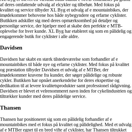
af deres omfattende udvalg af elcykler og tilbehør. Med fokus på
kvalitet og service tilbyder XL Byg et udvalg af e mountainbikes, der
imødekommer behovene hos både nybegyndere og erfarne cyklister.
Butikken adskiller sig med deres opmærksomhed på detaljer og
personlige service, der hjælper med at skabe den perfekte e MTB-
oplevelse for hver kunde. XL Byg har etableret sig som en pålidelig og
engagerende butik for cyklister i alle aldre.
Davidsen
Davidsen har skabt en stærk tilstedeværelse som forhandler af e
mountainbikes til både nye og erfarne cyklister. Med fokus på kvalitet
og præstation tilbyder Davidsen et udvalg af e MTBer, der
imødekommer kravene fra kunder, der søger pålidelige og robuste
cykler. Butikken har opnået anerkendelse for deres ekspertise og
dedikation til at levere kvalitetsprodukter samt professionel rådgivning.
Davidsen er blevet et velrenommeret navn inden for cykelindustrien og
tiltrækker kunder med deres pålidelige service.
Thansen
Thansen har positioneret sig som en pålidelig forhandler af e
mountainbikes med et fokus på kvalitet og pålidelighed. Med et udvalg
af e MTBer egnet til en bred vifte af cyklister, har Thansen tiltrukket