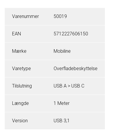
Varenummer
50019
EAN
5712227606150
Mærke
Mobiline
Varetype
Overfladebeskyttelse
Tilslutning
USB A > USB C
Længde
1 Meter
Version
USB 3,1